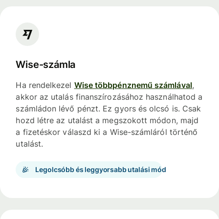
Wise-számla
Ha rendelkezel
Wise többpénznemű számlával
,
akkor az utalás finanszírozásához használhatod a
számládon lévő pénzt. Ez gyors és olcsó is. Csak
hozd létre az utalást a megszokott módon, majd
a fizetéskor válaszd ki a Wise-számláról történő
utalást.
Legolcsóbb és leggyorsabb utalási mód