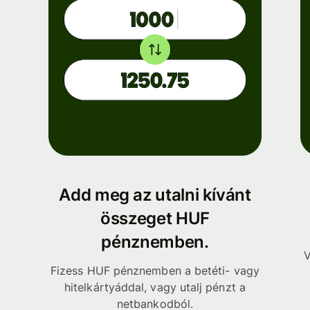
Add meg az utalni kívánt
összeget HUF
pénznemben.
V
Fizess HUF pénznemben a betéti- vagy
hitelkártyáddal, vagy utalj pénzt a
netbankodból.