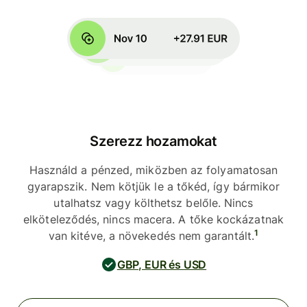
Szerezz hozamokat
Használd a pénzed, miközben az folyamatosan
gyarapszik. Nem kötjük le a tőkéd, így bármikor
utalhatsz vagy költhetsz belőle. Nincs
elköteleződés, nincs macera. A tőke kockázatnak
1
van kitéve, a növekedés nem garantált.
GBP, EUR és USD