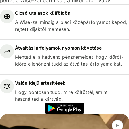
pénzt a Wise-zal bármikor, amikor úton vagy.
Olcsó utalások külföldön
A Wise-zal mindig a piaci középárfolyamot kapod,
rejtett díjaktól mentesen.
Átváltási árfolyamok nyomon követése
Mentsd el a kedvenc pénznemeidet, hogy időről-
időre ellenőrizni tudd az átváltási árfolyamaikat.
Valós idejű értesítések
Hogy pontosan tudd, mire költöttél, amint
használtad a kártyád.