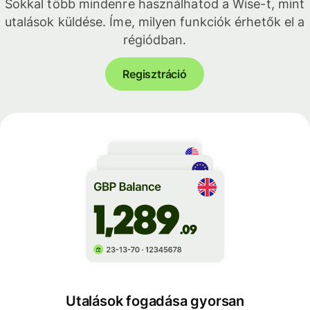
Sokkal több mindenre használhatod a Wise-t, mint
utalások küldése. Íme, milyen funkciók érhetők el a
régiódban.
Regisztráció
Utalások fogadása gyorsan