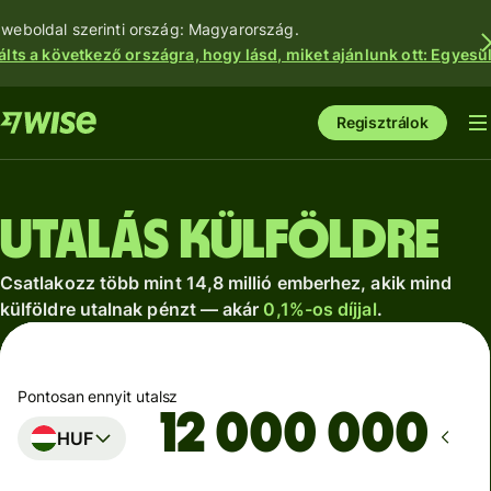
 weboldal szerinti ország: Magyarország.
álts a következő országra, hogy lásd, miket ajánlunk ott: Egyesül
Regisztrálok
Utalás külföldre
Csatlakozz több mint 14,8 millió emberhez, akik mind
külföldre utalnak pénzt — akár
0,1%-os díjjal
.
Pontosan ennyit utalsz
HUF