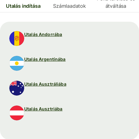
Utalás indítása
Számlaadatok
átváltása
Utalás Andorrába
Utalás Argentínába
Utalás Ausztráliába
Utalás Ausztriába