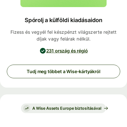
Spórolj a külföldi kiadásaidon
Fizess és vegyél fel készpénzt világszerte rejtett
díjak vagy felárak nélkül.
231 ország és régió
Tudj meg többet a Wise-kártyákról
A Wise Assets Europe biztosításával