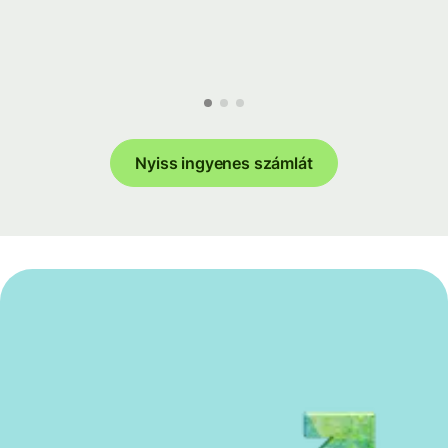
Nyiss ingyenes számlát