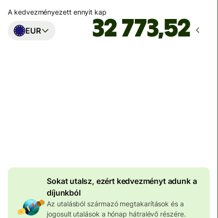
A kedvezményezett ennyit kap
EUR
Ekkor érkezik meg
Ma - másodpercek alatt
Teljes díj
100 573 HUF
HUF pénznemben megadva
4 046 HUF
volumenkedvezmény
Sokat utalsz, ezért kedvezményt adunk a
díjunkból
Az utalásból származó megtakarítások és a
jogosult utalások a hónap hátralévő részére.