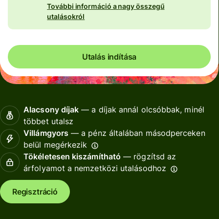
További információ a nagy összegű
utalásokról
Utalás indítása
Alacsony díjak
— a díjak annál olcsóbbak, minél
többet utalsz
Villámgyors
— a pénz általában másodperceken
belül megérkezik
Tökéletesen kiszámítható
— rögzítsd az
árfolyamot a nemzetközi utalásodhoz
Regisztráció