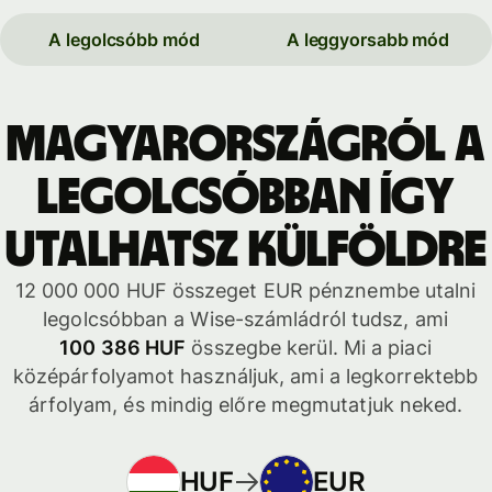
A legolcsóbb mód
A leggyorsabb mód
Magyarországról a
legolcsóbban így
utalhatsz külföldre
12 000 000 HUF összeget EUR pénznembe utalni
legolcsóbban a Wise-számládról tudsz, ami
100 386 HUF
összegbe kerül. Mi a piaci
középárfolyamot használjuk, ami a legkorrektebb
árfolyam, és mindig előre megmutatjuk neked.
HUF
EUR