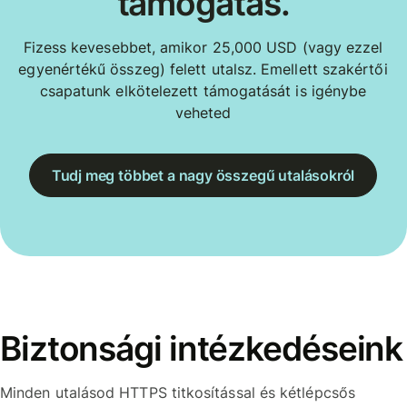
támogatás.
Fizess kevesebbet, amikor 25,000 USD (vagy ezzel
egyenértékű összeg) felett utalsz. Emellett szakértői
csapatunk elkötelezett támogatását is igénybe
veheted
Tudj meg többet a nagy összegű utalásokról
Biztonsági intézkedéseink
Minden utalásod HTTPS titkosítással és kétlépcsős