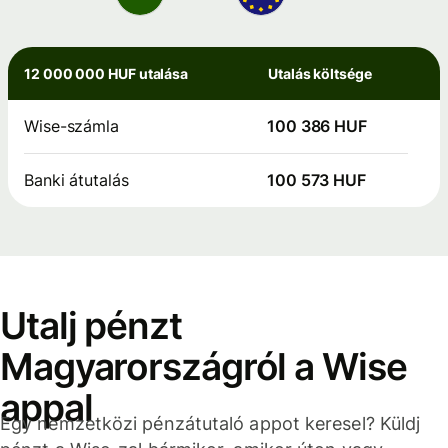
12 000 000 HUF utalása
Utalás költsége
Wise-számla
100 386 HUF
Banki átutalás
100 573 HUF
Utalj pénzt
Magyarországról a Wise
appal
Egy nemzetközi pénzátutaló appot keresel? Küldj