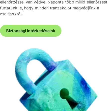
ellenőrzéssel van védve. Naponta több millió ellenőrzést
futtatunk le, hogy minden tranzakciót megvédjünk a
csalásoktól.
Biztonsági intézkedéseink