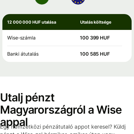
12 000 000 HUF utalása
Utalás költsége
Wise-számla
100 399 HUF
Banki átutalás
100 585 HUF
Utalj pénzt
Magyarországról a Wise
appal
Egy nemzetközi pénzátutaló appot keresel? Küldj