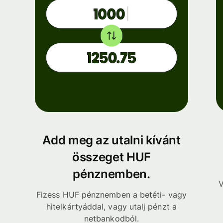
Add meg az utalni kívánt
összeget HUF
pénznemben.
V
Fizess HUF pénznemben a betéti- vagy
hitelkártyáddal, vagy utalj pénzt a
netbankodból.