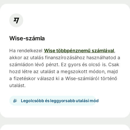
Wise-számla
Ha rendelkezel
Wise többpénznemű számlával
,
akkor az utalás finanszírozásához használhatod a
számládon lévő pénzt. Ez gyors és olcsó is. Csak
hozd létre az utalást a megszokott módon, majd
a fizetéskor válaszd ki a Wise-számláról történő
utalást.
Legolcsóbb és leggyorsabb utalási mód