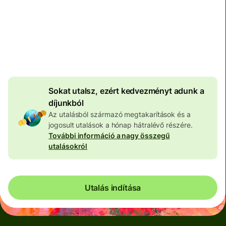
Teljes díj
100 585 HUF
HUF pénznemben megadva
4 034 HUF
volumenkedvezmény
Sokat utalsz, ezért kedvezményt adunk a
díjunkból
Az utalásból származó megtakarítások és a
jogosult utalások a hónap hátralévő részére.
További információ a nagy összegű
utalásokról
Utalás indítása