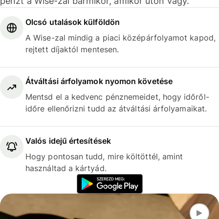
pénzt a Wise-zal bármikor, amikor úton vagy.
Olcsó utalások külföldön
A Wise-zal mindig a piaci középárfolyamot kapod,
rejtett díjaktól mentesen.
Átváltási árfolyamok nyomon követése
Mentsd el a kedvenc pénznemeidet, hogy időről-
időre ellenőrizni tudd az átváltási árfolyamaikat.
Valós idejű értesítések
Hogy pontosan tudd, mire költöttél, amint
használtad a kártyád.