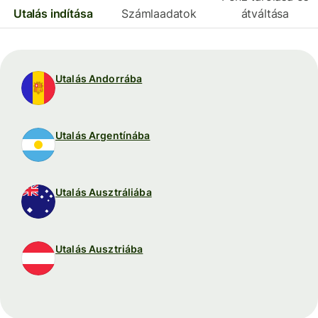
Utalás indítása
Számlaadatok
átváltása
Utalás Andorrába
Utalás Argentínába
Utalás Ausztráliába
Utalás Ausztriába