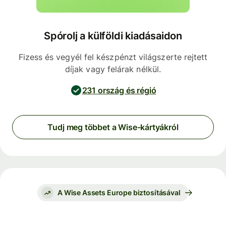
Spórolj a külföldi kiadásaidon
Fizess és vegyél fel készpénzt világszerte rejtett
díjak vagy felárak nélkül.
231 ország és régió
Tudj meg többet a Wise-kártyákról
A Wise Assets Europe biztosításával