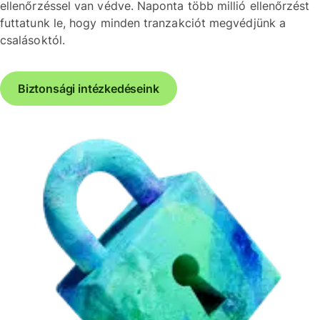
ellenőrzéssel van védve. Naponta több millió ellenőrzést
futtatunk le, hogy minden tranzakciót megvédjünk a
csalásoktól.
Biztonsági intézkedéseink