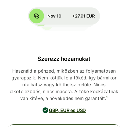
Szerezz hozamokat
Használd a pénzed, miközben az folyamatosan
gyarapszik. Nem kötjük le a tőkéd, így bármikor
utalhatsz vagy költhetsz belőle. Nincs
elköteleződés, nincs macera. A tőke kockázatnak
1
van kitéve, a növekedés nem garantált.
GBP, EUR és USD