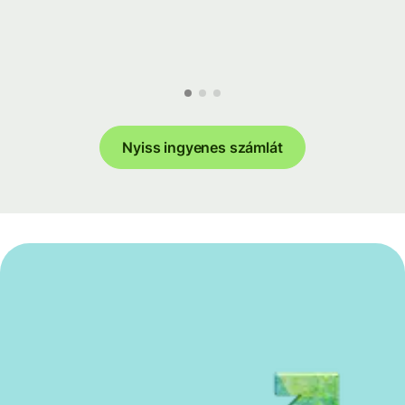
Nyiss ingyenes számlát