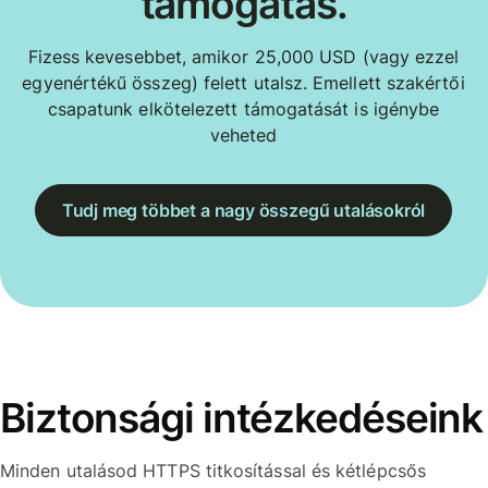
támogatás.
Fizess kevesebbet, amikor 25,000 USD (vagy ezzel
egyenértékű összeg) felett utalsz. Emellett szakértői
csapatunk elkötelezett támogatását is igénybe
veheted
Tudj meg többet a nagy összegű utalásokról
Biztonsági intézkedéseink
Minden utalásod HTTPS titkosítással és kétlépcsős