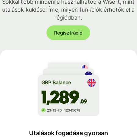
Sokkal több mindenre használhatod a Wise-t, mint
utalások küldése. Íme, milyen funkciók érhetők el a
régiódban.
Regisztráció
Utalások fogadása gyorsan