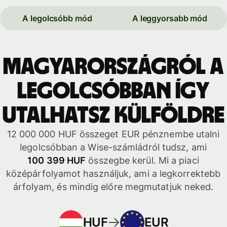
A legolcsóbb mód
A leggyorsabb mód
Magyarországról a
legolcsóbban így
utalhatsz külföldre
12 000 000 HUF összeget EUR pénznembe utalni
legolcsóbban a Wise-számládról tudsz, ami
100 399 HUF
összegbe kerül. Mi a piaci
középárfolyamot használjuk, ami a legkorrektebb
árfolyam, és mindig előre megmutatjuk neked.
HUF
EUR