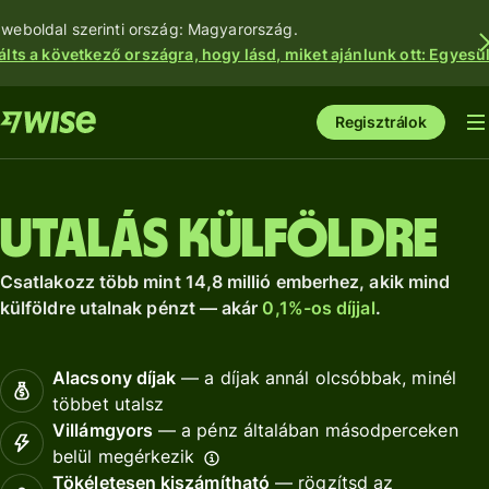
 weboldal szerinti ország: Magyarország.
álts a következő országra, hogy lásd, miket ajánlunk ott: Egyesül
Regisztrálok
Utalás külföldre
Csatlakozz több mint 14,8 millió emberhez, akik mind
külföldre utalnak pénzt — akár
0,1%-os díjjal
.
Alacsony díjak
— a díjak annál olcsóbbak, minél
többet utalsz
Villámgyors
— a pénz általában másodperceken
belül megérkezik
Tökéletesen kiszámítható
— rögzítsd az