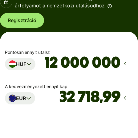
árfolyamot a nemzetközi utalásodhoz
Regisztráció
Pontosan ennyit utalsz
HUF
A kedvezményezett ennyit kap
EUR
Ekkor érkezik meg
Ma - másodpercek alatt