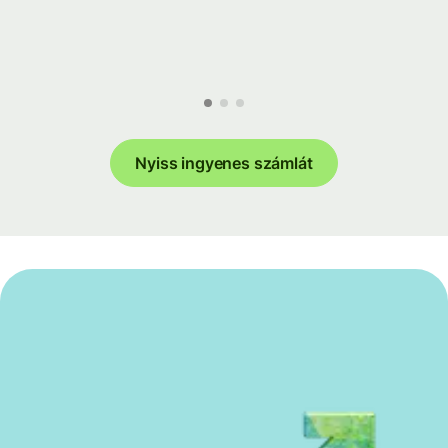
Nyiss ingyenes számlát