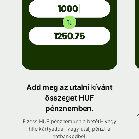
Add meg az utalni kívánt
összeget HUF
pénznemben.
V
Fizess HUF pénznemben a betéti- vagy
hitelkártyáddal, vagy utalj pénzt a
netbankodból.