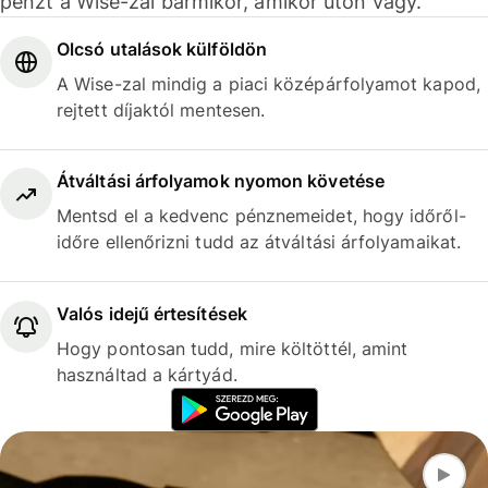
pénzt a Wise-zal bármikor, amikor úton vagy.
Olcsó utalások külföldön
A Wise-zal mindig a piaci középárfolyamot kapod,
rejtett díjaktól mentesen.
Átváltási árfolyamok nyomon követése
Mentsd el a kedvenc pénznemeidet, hogy időről-
időre ellenőrizni tudd az átváltási árfolyamaikat.
Valós idejű értesítések
Hogy pontosan tudd, mire költöttél, amint
használtad a kártyád.