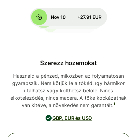
Szerezz hozamokat
Használd a pénzed, miközben az folyamatosan
gyarapszik. Nem kötjük le a tőkéd, így bármikor
utalhatsz vagy költhetsz belőle. Nincs
elköteleződés, nincs macera. A tőke kockázatnak
1
van kitéve, a növekedés nem garantált.
GBP, EUR és USD