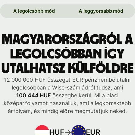
A legolcsóbb mód
A leggyorsabb mód
Magyarországról a
legolcsóbban így
utalhatsz külföldre
12 000 000 HUF összeget EUR pénznembe utalni
legolcsóbban a Wise-számládról tudsz, ami
100 444 HUF
összegbe kerül. Mi a piaci
középárfolyamot használjuk, ami a legkorrektebb
árfolyam, és mindig előre megmutatjuk neked.
HUF
EUR