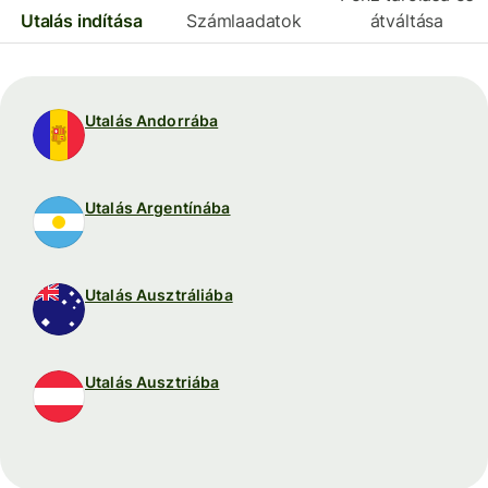
Utalás indítása
Számlaadatok
átváltása
Utalás Andorrába
Utalás Argentínába
Utalás Ausztráliába
Utalás Ausztriába