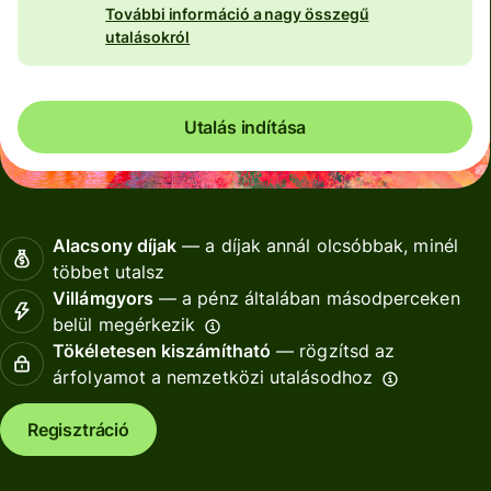
További információ a nagy összegű
utalásokról
Utalás indítása
Alacsony díjak
— a díjak annál olcsóbbak, minél
többet utalsz
Villámgyors
— a pénz általában másodperceken
belül megérkezik
Tökéletesen kiszámítható
— rögzítsd az
árfolyamot a nemzetközi utalásodhoz
Regisztráció