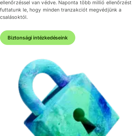
ellenőrzéssel van védve. Naponta több millió ellenőrzést
futtatunk le, hogy minden tranzakciót megvédjünk a
csalásoktól.
Biztonsági intézkedéseink