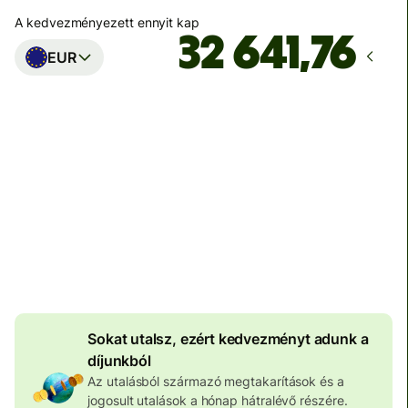
A kedvezményezett ennyit kap
EUR
Ekkor érkezik meg
Ma - másodpercek alatt
Teljes díj
100 630 HUF
HUF pénznemben megadva
3 989 HUF
volumenkedvezmény
Sokat utalsz, ezért kedvezményt adunk a
díjunkból
Az utalásból származó megtakarítások és a
jogosult utalások a hónap hátralévő részére.