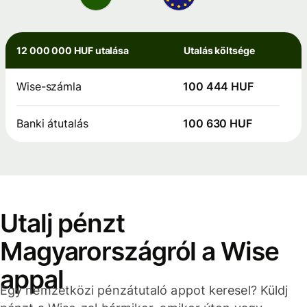
12 000 000 HUF utalása
Utalás költsége
Wise-számla
100 444 HUF
Banki átutalás
100 630 HUF
Utalj pénzt
Magyarországról a Wise
appal
Egy nemzetközi pénzátutaló appot keresel? Küldj