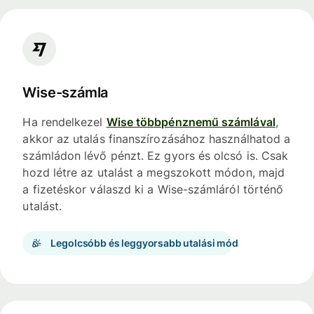
Wise-számla
Ha rendelkezel
Wise többpénznemű számlával
,
akkor az utalás finanszírozásához használhatod a
számládon lévő pénzt. Ez gyors és olcsó is. Csak
hozd létre az utalást a megszokott módon, majd
a fizetéskor válaszd ki a Wise-számláról történő
utalást.
Legolcsóbb és leggyorsabb utalási mód