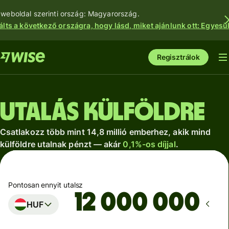
 weboldal szerinti ország: Magyarország.
álts a következő országra, hogy lásd, miket ajánlunk ott: Egyesül
Regisztrálok
Utalás külföldre
Csatlakozz több mint 14,8 millió emberhez, akik mind
külföldre utalnak pénzt — akár
0,1%-os díjjal
.
Pontosan ennyit utalsz
HUF