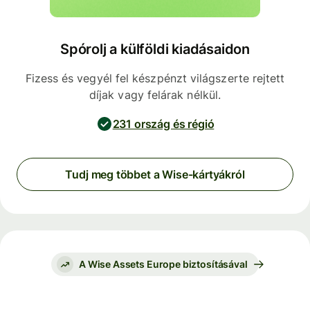
Spórolj a külföldi kiadásaidon
Fizess és vegyél fel készpénzt világszerte rejtett
díjak vagy felárak nélkül.
231 ország és régió
Tudj meg többet a Wise-kártyákról
A Wise Assets Europe biztosításával