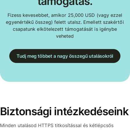
támogatás.
Fizess kevesebbet, amikor 25,000 USD (vagy ezzel
egyenértékű összeg) felett utalsz. Emellett szakértői
csapatunk elkötelezett támogatását is igénybe
veheted
Tudj meg többet a nagy összegű utalásokról
Biztonsági intézkedéseink
Minden utalásod HTTPS titkosítással és kétlépcsős