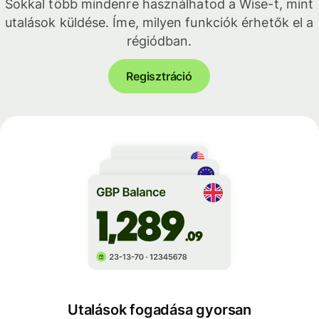
Sokkal több mindenre használhatod a Wise-t, mint
utalások küldése. Íme, milyen funkciók érhetők el a
régiódban.
Regisztráció
Utalások fogadása gyorsan