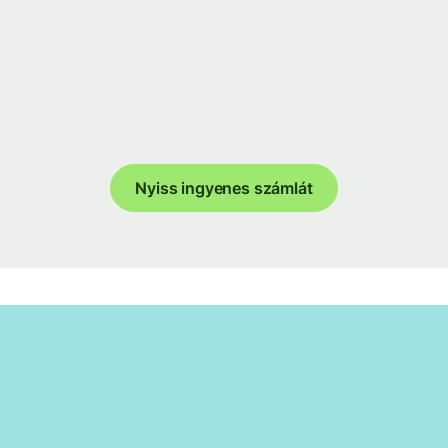
Nyiss ingyenes számlát