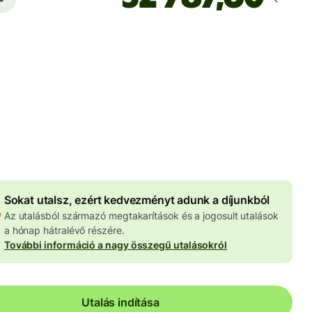
Ekkor érkezik meg
Ma - másodpercek alatt
 HUF
znemben megadva
4 060 HUF
volumenkedvezmény
Sokat utalsz, ezért kedvezményt adunk a díjunkból
Az utalásból származó megtakarítások és a jogosult utalások
a hónap hátralévő részére.
További információ a nagy összegű utalásokról
Utalás indítása