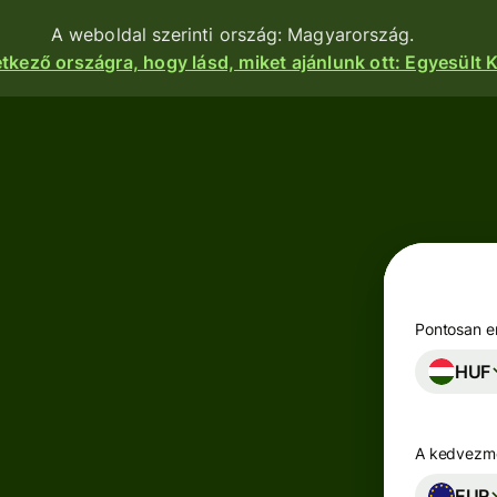
A weboldal szerinti ország: Magyarország.
etkező országra, hogy lásd, miket ajánlunk ott: Egyesült K
nkciók
Termékek
Utalás
Utalás
indítása
Pénzfogadás
Utalások
e
Betéti
fogadása
kártyák
atform
Pontosan en
Céges betéti
HUF
Többpénznemű
kártya
kok,
számlák
igénylése
zetek és
zások
A kedvezmé
Keress
zhatnak a
Iparágak
hozamot a
nkhoz.
EUR