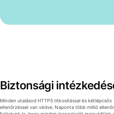
Biztonsági intézkedés
Minden utalásod HTTPS titkosítással és kétlépcsős
ellenőrzéssel van védve. Naponta több millió ellenő
futtatunk le, hogy minden tranzakciót megvédjünk 