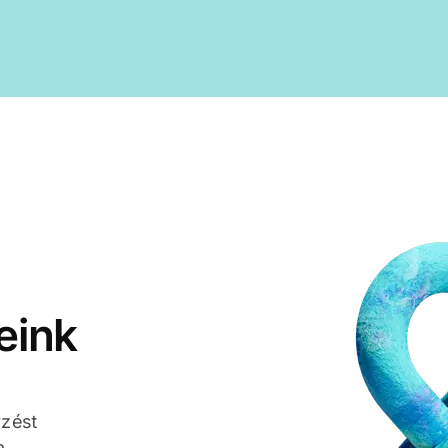
eink
rzést
a