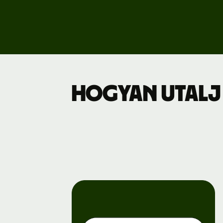
Dí
Üz
Hogyan utalj