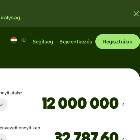
irályság.
HU
Segítség
Bejelentkezés
Regisztrálok
nyit utalsz
nyezett ennyit kap