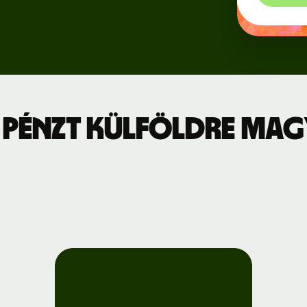
Regisztráció
jszabás
a Wise
Connect-re
leti díjszabás
Fejlesztők
 pénzt külföldre Ma
API-
dokumentáció
megtekintése