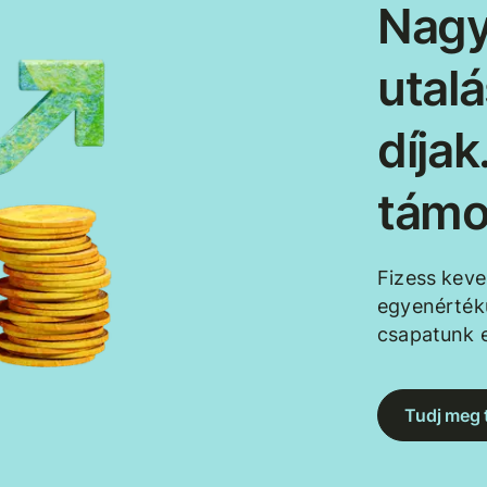
Nagy
utal
díja
támo
Fizess kev
egyenértékű
csapatunk e
Tudj meg 