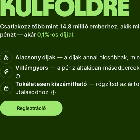
külföldre
a Wise Assets
helyi számlád.
növekedéshez.
Nézz kör
Europe
Nézz körül
Nézz körül
segítségével
Csatlakozz több mint 14,8 millió emberhez, akik mi
pénzt — akár
0,1%-os díjjal
.
Díjszabás
Díjszabás
Alacsony díjak
— a díjak annál olcsóbbak, min
magánszemélyeknek
Villámgyors
— a pénz általában másodperceke
Tökéletesen kiszámítható
— rögzítsd az árfo
Fo
utalásodhoz
AP
Regisztráció
fe
Ki
Ka