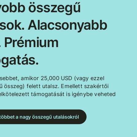
obb összegű
ások. Alacsonyabb
k. Prémium
gatás.
esebbet, amikor 25,000 USD (vagy ezzel
 összeg) felett utalsz. Emellett szakértői
lkötelezett támogatását is igénybe veheted
többet a nagy összegű utalásokról