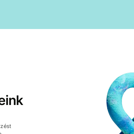
eink
rzést
a