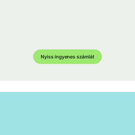
Nyiss ingyenes számlát