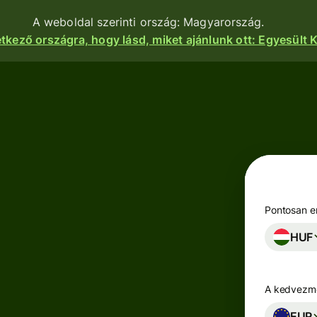
A weboldal szerinti ország: Magyarország.
etkező országra, hogy lásd, miket ajánlunk ott: Egyesült K
nkciók
Termékek
Utalás
Utalás
indítása
Pénzfogadás
Utalások
e
Betéti
fogadása
kártyák
atform
Pontosan en
Céges betéti
HUF
Többpénznemű
kártya
kok,
számlák
igénylése
zetek és
zások
A kedvezmé
Keress
zhatnak a
Iparágak
hozamot a
nkhoz.
EUR