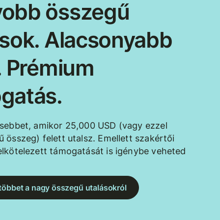
obb összegű
ások. Alacsonyabb
k. Prémium
gatás.
esebbet, amikor 25,000 USD (vagy ezzel
 összeg) felett utalsz. Emellett szakértői
lkötelezett támogatását is igénybe veheted
többet a nagy összegű utalásokról