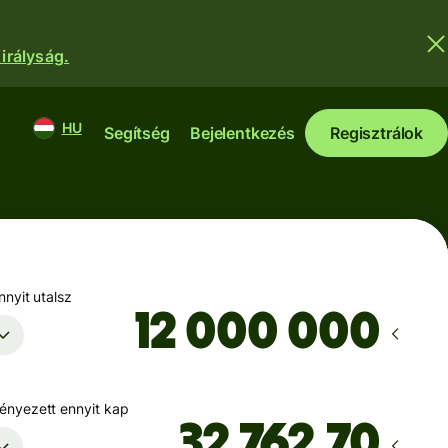
irályság.
HU
Segítség
Bejelentkezés
Regisztrálok
nyit utalsz
nyezett ennyit kap