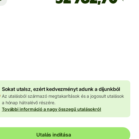
Ekkor érkezik meg
Ma - másodpercek alatt
 HUF
znemben megadva
4 047 HUF
volumenkedvezmény
Sokat utalsz, ezért kedvezményt adunk a díjunkból
Az utalásból származó megtakarítások és a jogosult utalások
a hónap hátralévő részére.
További információ a nagy összegű utalásokról
Utalás indítása