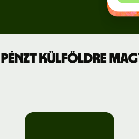
Regisztráció
jszabás
a Wise
Connect-re
leti díjszabás
Fejlesztők
 pénzt külföldre Ma
API-
dokumentáció
megtekintése