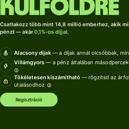
külföldre
a Wise Assets
helyi számlád.
növekedéshez.
Nézz kör
Europe
Nézz körül
Nézz körül
segítségével
Csatlakozz több mint 14,8 millió emberhez, akik mi
pénzt — akár
0,1%-os díjjal
.
Díjszabás
Díjszabás
Alacsony díjak
— a díjak annál olcsóbbak, min
magánszemélyeknek
Villámgyors
— a pénz általában másodperceke
Tökéletesen kiszámítható
— rögzítsd az árfo
Fo
utalásodhoz
AP
Regisztráció
fe
Ki
Ka