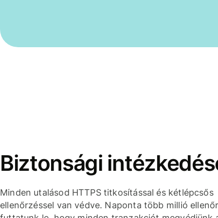
Biztonsági intézkedés
Minden utalásod HTTPS titkosítással és kétlépcsős
ellenőrzéssel van védve. Naponta több millió ellenő
futtatunk le, hogy minden tranzakciót megvédjünk 