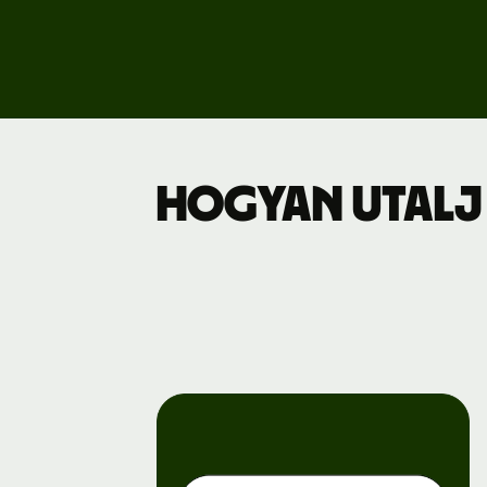
Dí
Üz
Hogyan utalj