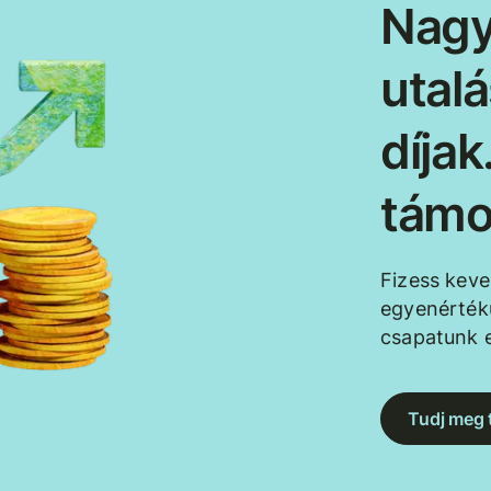
Nagy
utal
díja
támo
Fizess kev
egyenértékű
csapatunk e
Tudj meg 