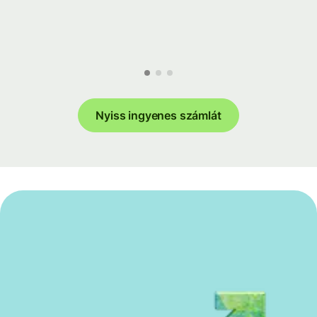
Nyiss ingyenes számlát