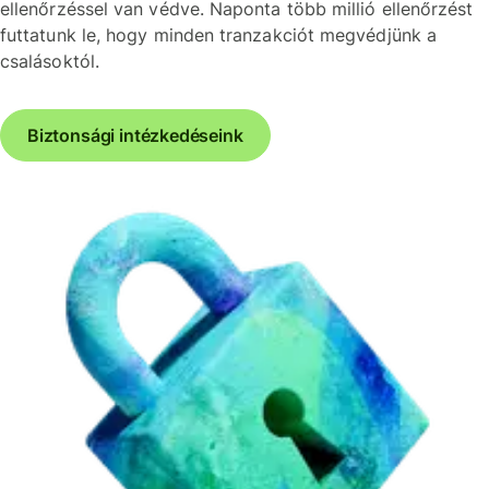
ellenőrzéssel van védve. Naponta több millió ellenőrzést
futtatunk le, hogy minden tranzakciót megvédjünk a
csalásoktól.
Biztonsági intézkedéseink