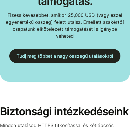
támogatás.
Fizess kevesebbet, amikor 25,000 USD (vagy ezzel
egyenértékű összeg) felett utalsz. Emellett szakértői
csapatunk elkötelezett támogatását is igénybe
veheted
Tudj meg többet a nagy összegű utalásokról
Biztonsági intézkedéseink
Minden utalásod HTTPS titkosítással és kétlépcsős