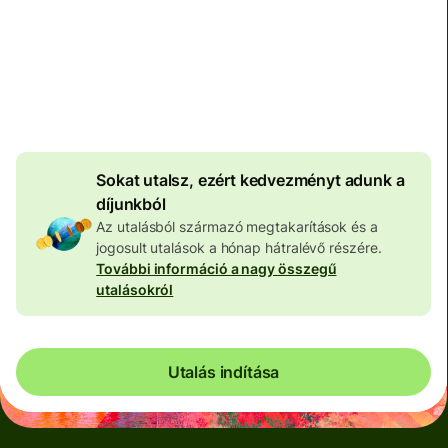
Teljes díj
100 573 HUF
HUF pénznemben megadva
4 046 HUF
volumenkedvezmény
Sokat utalsz, ezért kedvezményt adunk a
díjunkból
Az utalásból származó megtakarítások és a
jogosult utalások a hónap hátralévő részére.
További információ a nagy összegű
utalásokról
Utalás indítása