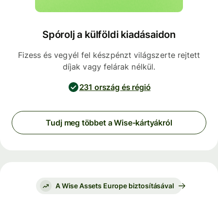
Spórolj a külföldi kiadásaidon
Fizess és vegyél fel készpénzt világszerte rejtett
díjak vagy felárak nélkül.
231 ország és régió
Tudj meg többet a Wise-kártyákról
A Wise Assets Europe biztosításával