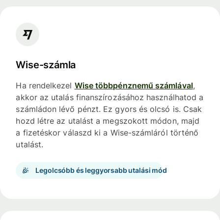
Wise-számla
Ha rendelkezel
Wise többpénznemű számlával
,
akkor az utalás finanszírozásához használhatod a
számládon lévő pénzt. Ez gyors és olcsó is. Csak
hozd létre az utalást a megszokott módon, majd
a fizetéskor válaszd ki a Wise-számláról történő
utalást.
Legolcsóbb és leggyorsabb utalási mód