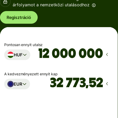
árfolyamot a nemzetközi utalásodhoz
Regisztráció
Pontosan ennyit utalsz
HUF
A kedvezményezett ennyit kap
EUR
Ekkor érkezik meg
Ma - másodpercek alatt