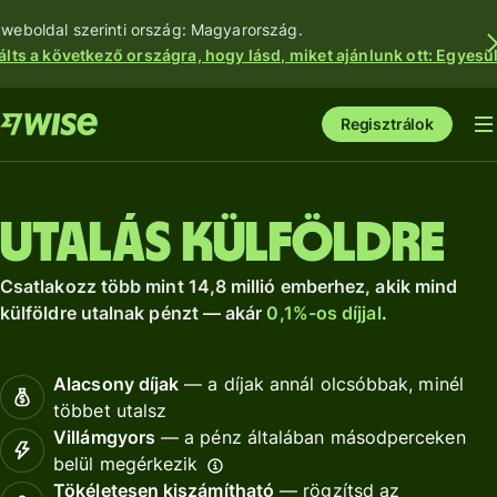
 weboldal szerinti ország: Magyarország.
álts a következő országra, hogy lásd, miket ajánlunk ott: Egyesül
Regisztrálok
Utalás külföldre
Csatlakozz több mint 14,8 millió emberhez, akik mind
külföldre utalnak pénzt — akár
0,1%-os díjjal
.
Alacsony díjak
— a díjak annál olcsóbbak, minél
többet utalsz
Villámgyors
— a pénz általában másodperceken
belül megérkezik
Tökéletesen kiszámítható
— rögzítsd az