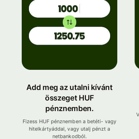
Add meg az utalni kívánt
összeget HUF
pénznemben.
V
Fizess HUF pénznemben a betéti- vagy
hitelkártyáddal, vagy utalj pénzt a
netbankodból.