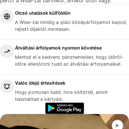
pénzt a Wise-zal bármikor, amikor úton vagy.
Olcsó utalások külföldön
A Wise-zal mindig a piaci középárfolyamot kapod,
rejtett díjaktól mentesen.
Átváltási árfolyamok nyomon követése
Mentsd el a kedvenc pénznemeidet, hogy időről-
időre ellenőrizni tudd az átváltási árfolyamaikat.
Valós idejű értesítések
Hogy pontosan tudd, mire költöttél, amint
használtad a kártyád.