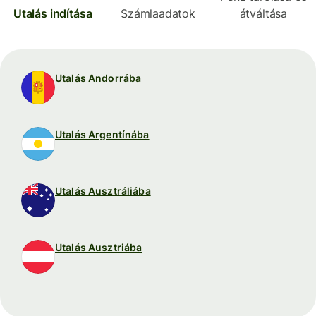
Utalás indítása
Számlaadatok
átváltása
Utalás Andorrába
Utalás Argentínába
Utalás Ausztráliába
Utalás Ausztriába