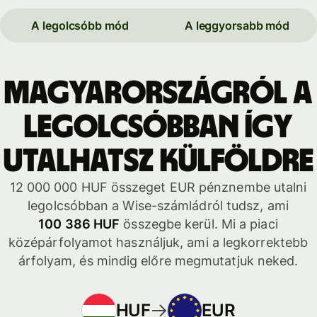
A legolcsóbb mód
A leggyorsabb mód
Magyarországról a
legolcsóbban így
utalhatsz külföldre
12 000 000 HUF összeget EUR pénznembe utalni
legolcsóbban a Wise-számládról tudsz, ami
100 386 HUF
összegbe kerül. Mi a piaci
középárfolyamot használjuk, ami a legkorrektebb
árfolyam, és mindig előre megmutatjuk neked.
HUF
EUR