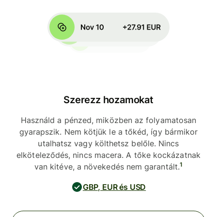
Szerezz hozamokat
Használd a pénzed, miközben az folyamatosan
gyarapszik. Nem kötjük le a tőkéd, így bármikor
utalhatsz vagy költhetsz belőle. Nincs
elköteleződés, nincs macera. A tőke kockázatnak
1
van kitéve, a növekedés nem garantált.
GBP, EUR és USD