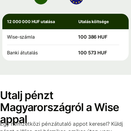
12 000 000 HUF utalása
Utalás költsége
Wise-számla
100 386 HUF
Banki átutalás
100 573 HUF
Utalj pénzt
Magyarországról a Wise
appal
Egy nemzetközi pénzátutaló appot keresel? Küldj