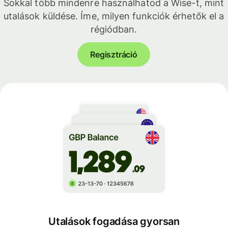
Sokkal több mindenre használhatod a Wise-t, mint
utalások küldése. Íme, milyen funkciók érhetők el a
régiódban.
Regisztráció
Utalások fogadása gyorsan