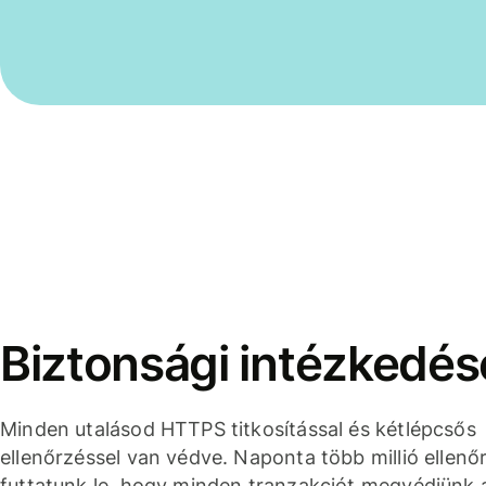
Biztonsági intézkedés
Minden utalásod HTTPS titkosítással és kétlépcsős
ellenőrzéssel van védve. Naponta több millió ellenő
futtatunk le, hogy minden tranzakciót megvédjünk 