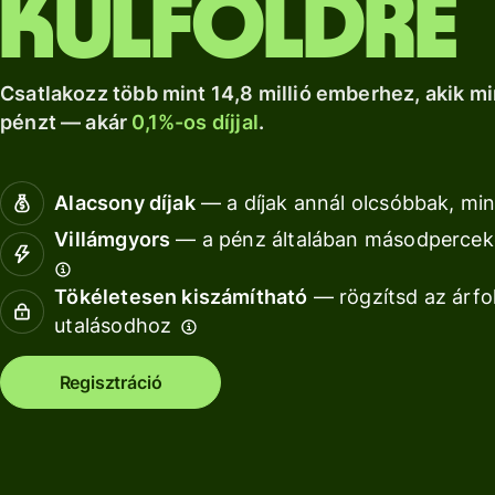
külföldre
a Wise Assets
helyi számlád.
növekedéshez.
Nézz kör
Europe
Nézz körül
Nézz körül
segítségével
Csatlakozz több mint 14,8 millió emberhez, akik mi
pénzt — akár
0,1%-os díjjal
.
Díjszabás
Díjszabás
Alacsony díjak
— a díjak annál olcsóbbak, min
magánszemélyeknek
Villámgyors
— a pénz általában másodperceke
Tökéletesen kiszámítható
— rögzítsd az árfo
Fo
utalásodhoz
AP
Regisztráció
fe
Ki
Ka