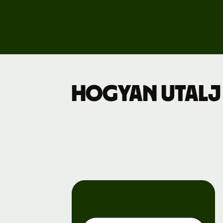
Dí
Üz
Hogyan utalj