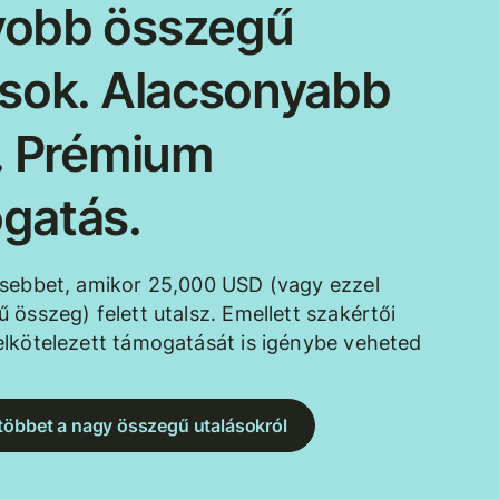
obb összegű
ások. Alacsonyabb
k. Prémium
gatás.
esebbet, amikor 25,000 USD (vagy ezzel
 összeg) felett utalsz. Emellett szakértői
lkötelezett támogatását is igénybe veheted
többet a nagy összegű utalásokról