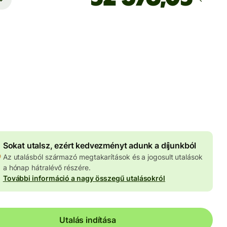
Ekkor érkezik meg
Ma - másodpercek alatt
 HUF
znemben megadva
3 973 HUF
volumenkedvezmény
Sokat utalsz, ezért kedvezményt adunk a díjunkból
Az utalásból származó megtakarítások és a jogosult utalások
a hónap hátralévő részére.
További információ a nagy összegű utalásokról
Utalás indítása