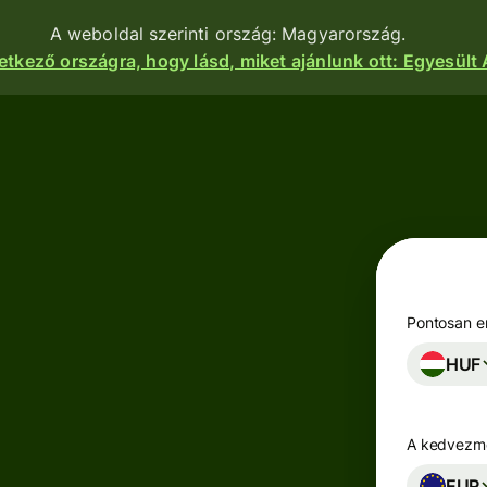
A weboldal szerinti ország: Magyarország.
etkező országra, hogy lásd, miket ajánlunk ott: Egyesült
nkciók
Termékek
Utalás
Utalás
indítása
Pénzfogadás
Utalások
e
Betéti
fogadása
kártyák
atform
Pontosan en
Céges betéti
HUF
Többpénznemű
kártya
kok,
számlák
igénylése
zetek és
zások
A kedvezmé
Keress
zhatnak a
Iparágak
hozamot a
nkhoz.
EUR