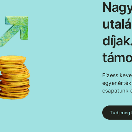
Nagy
utal
díja
támo
Fizess kev
egyenértékű
csapatunk e
Tudj meg 