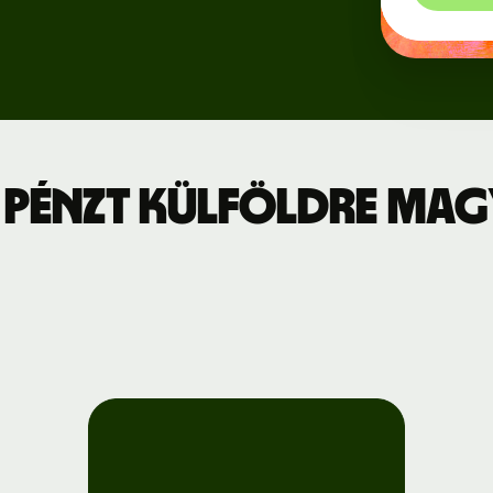
Regisztráció
jszabás
a Wise
Connect-re
leti díjszabás
Fejlesztők
 pénzt külföldre Ma
API-
dokumentáció
megtekintése