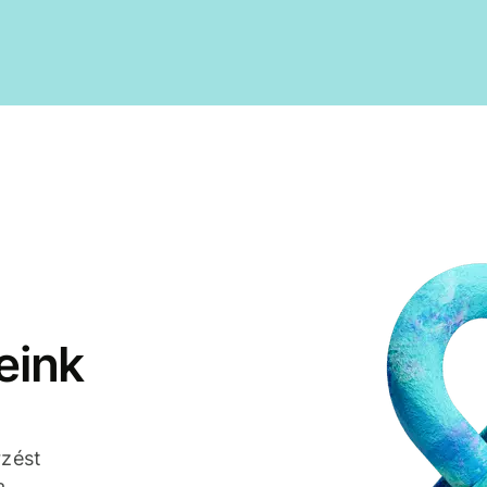
eink
rzést
a