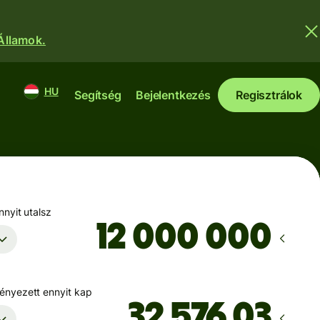
 Államok.
HU
Segítség
Bejelentkezés
Regisztrálok
nyit utalsz
nyezett ennyit kap