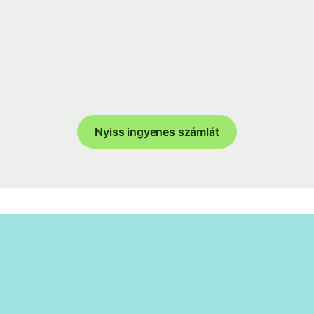
Nyiss ingyenes számlát