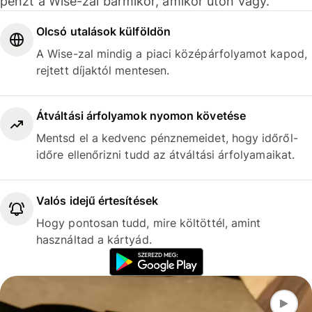
pénzt a Wise-zal bármikor, amikor úton vagy.
Olcsó utalások külföldön
A Wise-zal mindig a piaci középárfolyamot kapod,
rejtett díjaktól mentesen.
Átváltási árfolyamok nyomon követése
Mentsd el a kedvenc pénznemeidet, hogy időről-
időre ellenőrizni tudd az átváltási árfolyamaikat.
Valós idejű értesítések
Hogy pontosan tudd, mire költöttél, amint
használtad a kártyád.