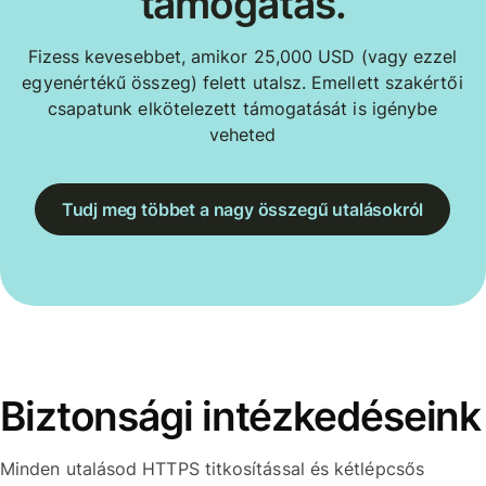
támogatás.
Fizess kevesebbet, amikor 25,000 USD (vagy ezzel
egyenértékű összeg) felett utalsz. Emellett szakértői
csapatunk elkötelezett támogatását is igénybe
veheted
Tudj meg többet a nagy összegű utalásokról
Biztonsági intézkedéseink
Minden utalásod HTTPS titkosítással és kétlépcsős