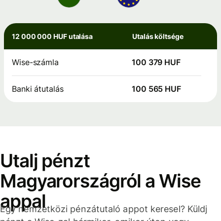
12 000 000 HUF utalása
Utalás költsége
Wise-számla
100 379 HUF
Banki átutalás
100 565 HUF
Utalj pénzt
Magyarországról a Wise
appal
Egy nemzetközi pénzátutaló appot keresel? Küldj