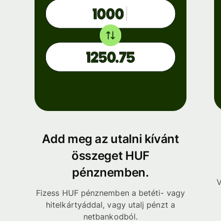
Add meg az utalni kívánt
összeget HUF
pénznemben.
V
Fizess HUF pénznemben a betéti- vagy
hitelkártyáddal, vagy utalj pénzt a
netbankodból.