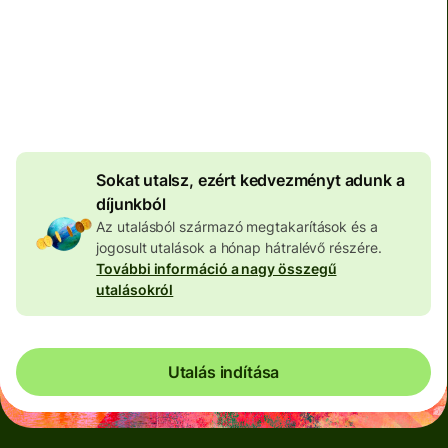
Teljes díj
100 565 HUF
HUF pénznemben megadva
4 054 HUF
volumenkedvezmény
Sokat utalsz, ezért kedvezményt adunk a
díjunkból
Az utalásból származó megtakarítások és a
jogosult utalások a hónap hátralévő részére.
További információ a nagy összegű
utalásokról
Utalás indítása