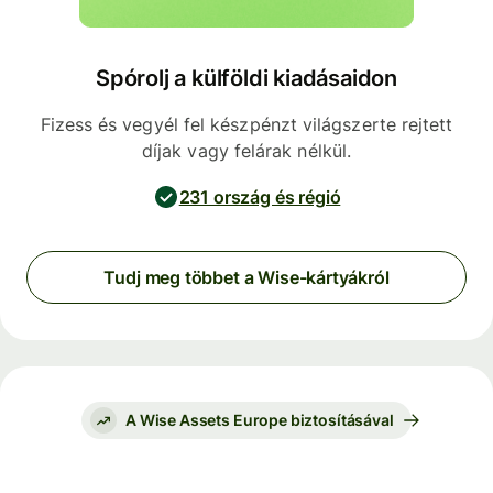
Spórolj a külföldi kiadásaidon
Fizess és vegyél fel készpénzt világszerte rejtett
díjak vagy felárak nélkül.
231 ország és régió
Tudj meg többet a Wise-kártyákról
A Wise Assets Europe biztosításával