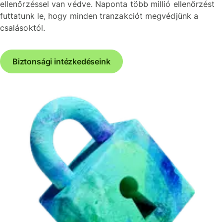
ellenőrzéssel van védve. Naponta több millió ellenőrzést
futtatunk le, hogy minden tranzakciót megvédjünk a
csalásoktól.
Biztonsági intézkedéseink