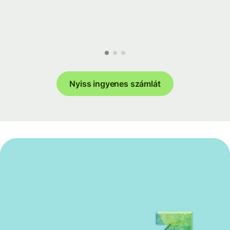
Nyiss ingyenes számlát