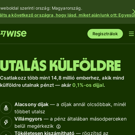
 weboldal szerinti ország: Magyarország.
álts a következő országra, hogy lásd, miket ajánlunk ott: Egyesül
Regisztrálok
Utalás külföldre
Csatlakozz több mint 14,8 millió emberhez, akik mind
külföldre utalnak pénzt — akár
0,1%-os díjjal
.
Alacsony díjak
— a díjak annál olcsóbbak, minél
többet utalsz
Villámgyors
— a pénz általában másodperceken
belül megérkezik
Tökéletesen kiszámítható
— rögzítsd az