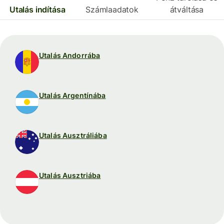
Utalás indítása
Számlaadatok
átváltása
Utalás Andorrába
Utalás Argentínába
Utalás Ausztráliába
Utalás Ausztriába