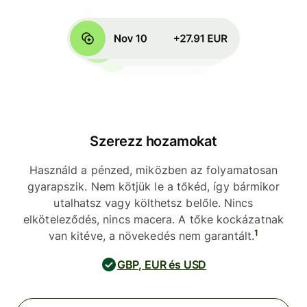
Szerezz hozamokat
Használd a pénzed, miközben az folyamatosan
gyarapszik. Nem kötjük le a tőkéd, így bármikor
utalhatsz vagy költhetsz belőle. Nincs
elköteleződés, nincs macera. A tőke kockázatnak
1
van kitéve, a növekedés nem garantált.
GBP, EUR és USD