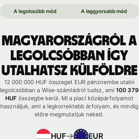
A legolcsóbb mód
A leggyorsabb mód
Magyarországról a
legolcsóbban így
utalhatsz külföldre
12 000 000 HUF összeget EUR pénznembe utalni
legolcsóbban a Wise-számládról tudsz, ami
100 379
HUF
összegbe kerül. Mi a piaci középárfolyamot
használjuk, ami a legkorrektebb árfolyam, és mindig
előre megmutatjuk neked.
HUF
EUR