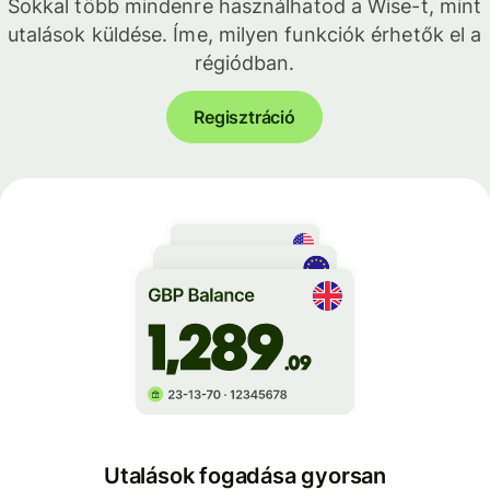
Sokkal több mindenre használhatod a Wise-t, mint
utalások küldése. Íme, milyen funkciók érhetők el a
régiódban.
Regisztráció
Utalások fogadása gyorsan