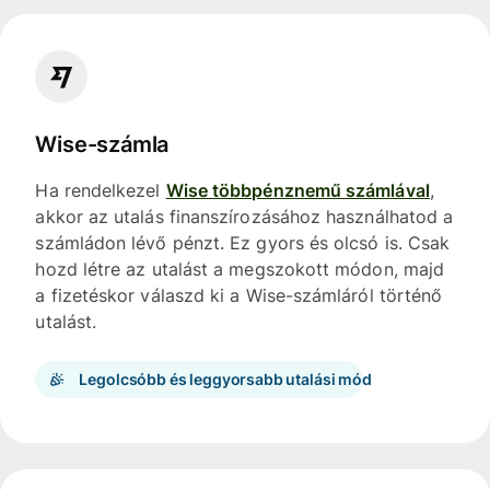
Wise-számla
Ha rendelkezel
Wise többpénznemű számlával
,
akkor az utalás finanszírozásához használhatod a
számládon lévő pénzt. Ez gyors és olcsó is. Csak
hozd létre az utalást a megszokott módon, majd
a fizetéskor válaszd ki a Wise-számláról történő
utalást.
Legolcsóbb és leggyorsabb utalási mód