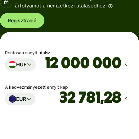
árfolyamot a nemzetközi utalásodhoz
Regisztráció
Pontosan ennyit utalsz
HUF
A kedvezményezett ennyit kap
EUR
Ekkor érkezik meg
Ma - másodpercek alatt