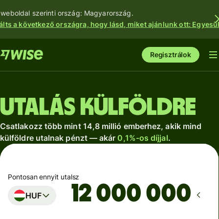
 weboldal szerinti ország: Magyarország.
álts a következő országra, hogy lásd, miket ajánlunk ott: Egyesül
Regisztrálok
Utalás külföldre
Csatlakozz több mint 14,8 millió emberhez, akik mind
külföldre utalnak pénzt — akár
0,1%-os díjjal
.
Pontosan ennyit utalsz
HUF