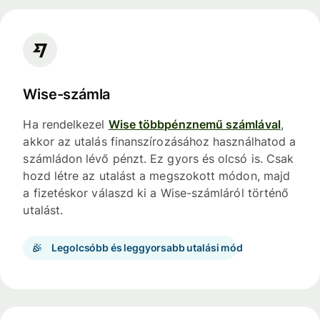
Wise-számla
Ha rendelkezel
Wise többpénznemű számlával
,
akkor az utalás finanszírozásához használhatod a
számládon lévő pénzt. Ez gyors és olcsó is. Csak
hozd létre az utalást a megszokott módon, majd
a fizetéskor válaszd ki a Wise-számláról történő
utalást.
Legolcsóbb és leggyorsabb utalási mód