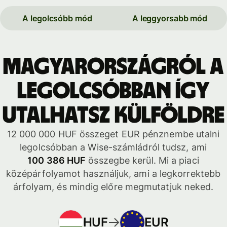
A legolcsóbb mód
A leggyorsabb mód
Magyarországról a
legolcsóbban így
utalhatsz külföldre
12 000 000 HUF összeget EUR pénznembe utalni
legolcsóbban a Wise-számládról tudsz, ami
100 386 HUF
összegbe kerül. Mi a piaci
középárfolyamot használjuk, ami a legkorrektebb
árfolyam, és mindig előre megmutatjuk neked.
HUF
EUR