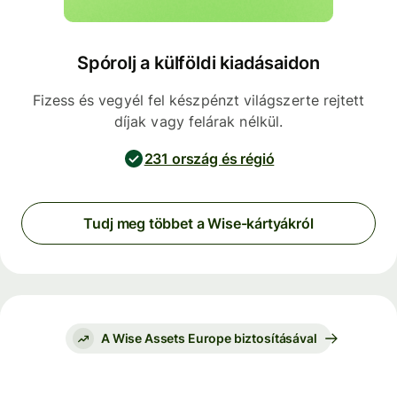
Spórolj a külföldi kiadásaidon
Fizess és vegyél fel készpénzt világszerte rejtett
díjak vagy felárak nélkül.
231 ország és régió
Tudj meg többet a Wise-kártyákról
A Wise Assets Europe biztosításával