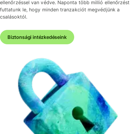
ellenőrzéssel van védve. Naponta több millió ellenőrzést
futtatunk le, hogy minden tranzakciót megvédjünk a
csalásoktól.
Biztonsági intézkedéseink