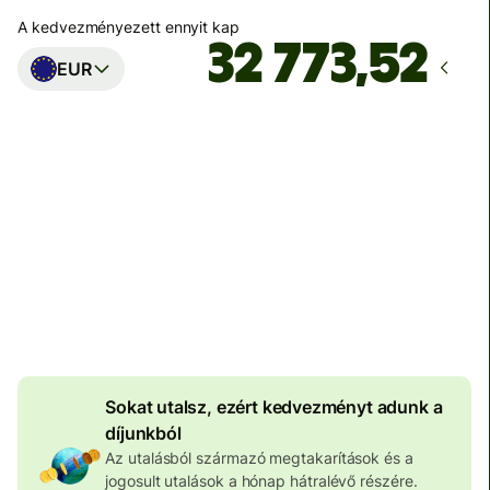
A kedvezményezett ennyit kap
EUR
Ekkor érkezik meg
Ma - másodpercek alatt
Teljes díj
100 573 HUF
HUF pénznemben megadva
4 046 HUF
volumenkedvezmény
Sokat utalsz, ezért kedvezményt adunk a
díjunkból
Az utalásból származó megtakarítások és a
jogosult utalások a hónap hátralévő részére.