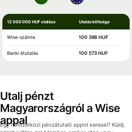
12 000 000 HUF utalása
Utalás költsége
Wise-számla
100 386 HUF
Banki átutalás
100 573 HUF
Utalj pénzt
Magyarországról a Wise
appal
Egy nemzetközi pénzátutaló appot keresel? Küldj