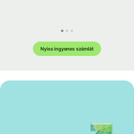
Nyiss ingyenes számlát