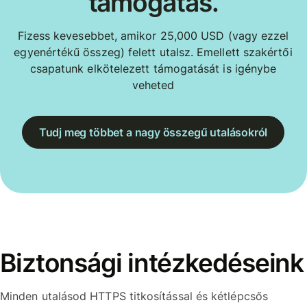
támogatás.
Fizess kevesebbet, amikor 25,000 USD (vagy ezzel
egyenértékű összeg) felett utalsz. Emellett szakértői
csapatunk elkötelezett támogatását is igénybe
veheted
Tudj meg többet a nagy összegű utalásokról
Biztonsági intézkedéseink
Minden utalásod HTTPS titkosítással és kétlépcsős