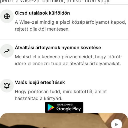
pénzt a Wise-zal bármikor, amikor úton vagy.
Olcsó utalások külföldön
A Wise-zal mindig a piaci középárfolyamot kapod,
rejtett díjaktól mentesen.
Átváltási árfolyamok nyomon követése
Mentsd el a kedvenc pénznemeidet, hogy időről-
időre ellenőrizni tudd az átváltási árfolyamaikat.
Valós idejű értesítések
Hogy pontosan tudd, mire költöttél, amint
használtad a kártyád.