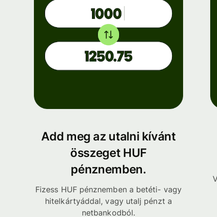
Add meg az utalni kívánt
összeget HUF
pénznemben.
V
Fizess HUF pénznemben a betéti- vagy
hitelkártyáddal, vagy utalj pénzt a
netbankodból.