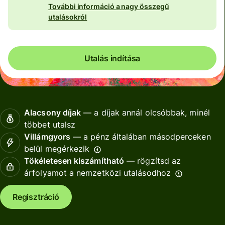
További információ a nagy összegű
utalásokról
Utalás indítása
Alacsony díjak
— a díjak annál olcsóbbak, minél
többet utalsz
Villámgyors
— a pénz általában másodperceken
belül megérkezik
Tökéletesen kiszámítható
— rögzítsd az
árfolyamot a nemzetközi utalásodhoz
Regisztráció