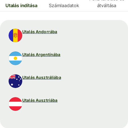
Utalás indítása
Számlaadatok
átváltása
Utalás Andorrába
Utalás Argentínába
Utalás Ausztráliába
Utalás Ausztriába