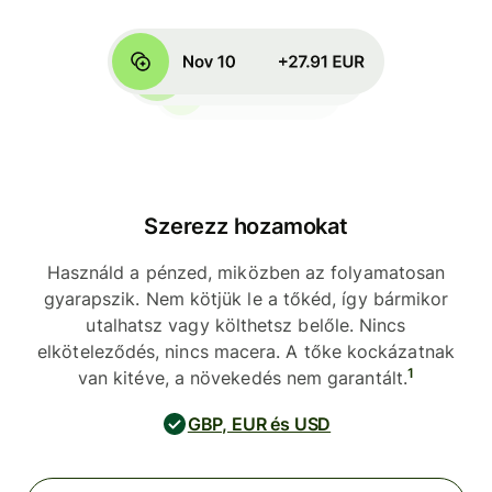
Szerezz hozamokat
Használd a pénzed, miközben az folyamatosan
gyarapszik. Nem kötjük le a tőkéd, így bármikor
utalhatsz vagy költhetsz belőle. Nincs
elköteleződés, nincs macera. A tőke kockázatnak
1
van kitéve, a növekedés nem garantált.
GBP, EUR és USD