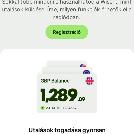
Sokkal több mindenre használhatod a Wise-t, mint
utalások küldése. Íme, milyen funkciók érhetők el a
régiódban.
Regisztráció
Utalások fogadása gyorsan