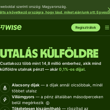
 weboldal szerinti ország: Magyarország.
álts a következő országra, hogy lásd, miket ajánlunk ott: Egyesül
Regisztrálok
Utalás külföldre
Csatlakozz több mint 14,8 millió emberhez, akik mind
külföldre utalnak pénzt — akár
0,1%-os díjjal
.
Alacsony díjak
— a díjak annál olcsóbbak, minél
többet utalsz
Villámgyors
— a pénz általában másodperceken
belül megérkezik
Tökéletesen kiszámítható
— rögzítsd az