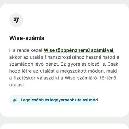
Wise-számla
Ha rendelkezel
Wise többpénznemű számlával
,
akkor az utalás finanszírozásához használhatod a
számládon lévő pénzt. Ez gyors és olcsó is. Csak
hozd létre az utalást a megszokott módon, majd
a fizetéskor válaszd ki a Wise-számláról történő
utalást.
Legolcsóbb és leggyorsabb utalási mód