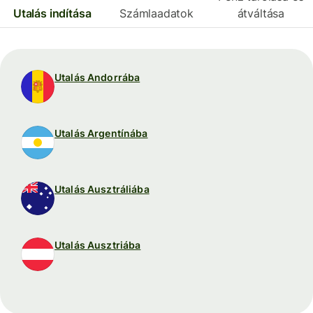
Utalás indítása
Számlaadatok
átváltása
Utalás Andorrába
Utalás Argentínába
Utalás Ausztráliába
Utalás Ausztriába