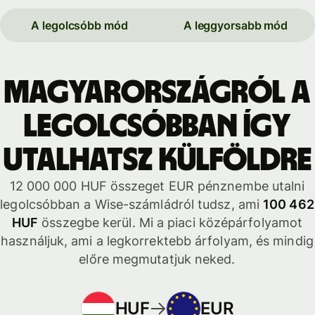
A legolcsóbb mód
A leggyorsabb mód
Magyarországról a
legolcsóbban így
utalhatsz külföldre
12 000 000 HUF összeget EUR pénznembe utalni
legolcsóbban a Wise-számládról tudsz, ami
100 462
HUF
összegbe kerül. Mi a piaci középárfolyamot
használjuk, ami a legkorrektebb árfolyam, és mindig
előre megmutatjuk neked.
HUF
EUR