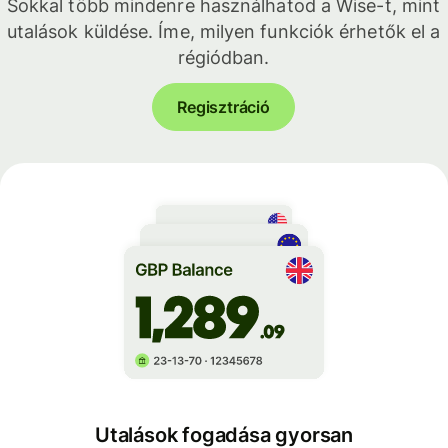
Sokkal több mindenre használhatod a Wise-t, mint
utalások küldése. Íme, milyen funkciók érhetők el a
régiódban.
Regisztráció
Utalások fogadása gyorsan