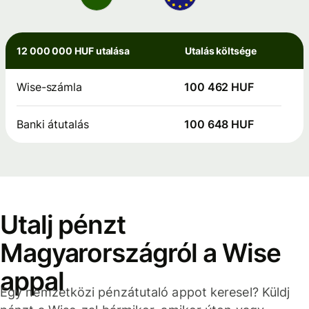
12 000 000 HUF utalása
Utalás költsége
Wise-számla
100 462 HUF
Banki átutalás
100 648 HUF
Utalj pénzt
Magyarországról a Wise
appal
Egy nemzetközi pénzátutaló appot keresel? Küldj