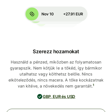
Szerezz hozamokat
Használd a pénzed, miközben az folyamatosan
gyarapszik. Nem kötjük le a tőkéd, így bármikor
utalhatsz vagy költhetsz belőle. Nincs
elköteleződés, nincs macera. A tőke kockázatnak
1
van kitéve, a növekedés nem garantált.
GBP, EUR és USD