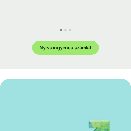
Nyiss ingyenes számlát