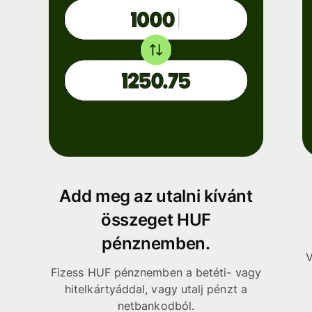
Add meg az utalni kívánt
összeget HUF
pénznemben.
V
Fizess HUF pénznemben a betéti- vagy
hitelkártyáddal, vagy utalj pénzt a
netbankodból.