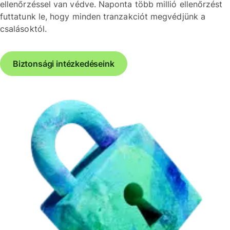
ellenőrzéssel van védve. Naponta több millió ellenőrzést
futtatunk le, hogy minden tranzakciót megvédjünk a
csalásoktól.
Biztonsági intézkedéseink