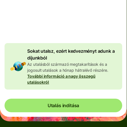
Teljes díj
100 648 HUF
HUF pénznemben megadva
3 971 HUF
volumenkedvezmény
Sokat utalsz, ezért kedvezményt adunk a
díjunkból
Az utalásból származó megtakarítások és a
jogosult utalások a hónap hátralévő részére.
További információ a nagy összegű
utalásokról
Utalás indítása