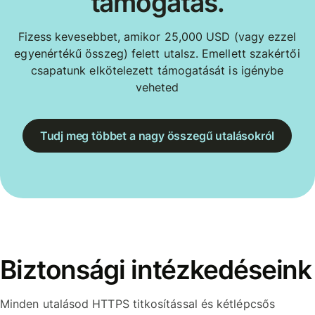
támogatás.
Fizess kevesebbet, amikor 25,000 USD (vagy ezzel
egyenértékű összeg) felett utalsz. Emellett szakértői
csapatunk elkötelezett támogatását is igénybe
veheted
Tudj meg többet a nagy összegű utalásokról
Biztonsági intézkedéseink
Minden utalásod HTTPS titkosítással és kétlépcsős