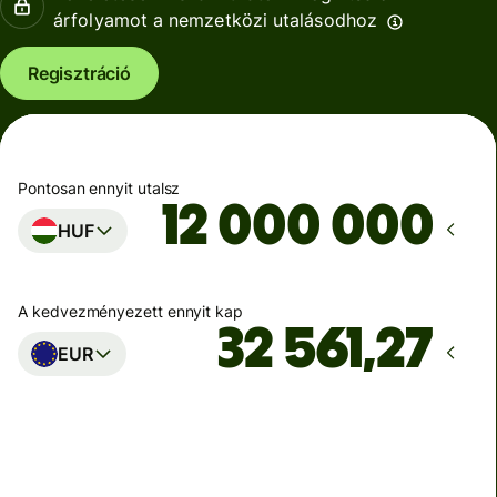
árfolyamot a nemzetközi utalásodhoz
Regisztráció
Pontosan ennyit utalsz
HUF
A kedvezményezett ennyit kap
EUR
Ekkor érkezik meg
Ma - másodpercek alatt