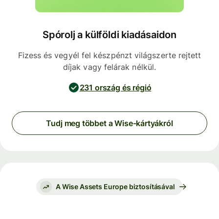
Spórolj a külföldi kiadásaidon
Fizess és vegyél fel készpénzt világszerte rejtett
díjak vagy felárak nélkül.
231 ország és régió
Tudj meg többet a Wise-kártyákról
A Wise Assets Europe biztosításával