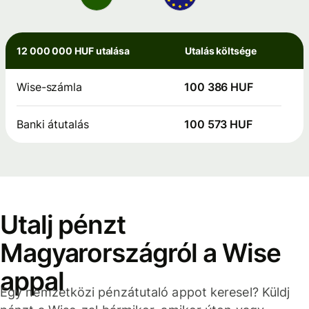
12 000 000 HUF utalása
Utalás költsége
Wise-számla
100 386 HUF
Banki átutalás
100 573 HUF
Utalj pénzt
Magyarországról a Wise
appal
Egy nemzetközi pénzátutaló appot keresel? Küldj