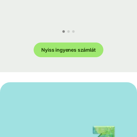
Nyiss ingyenes számlát