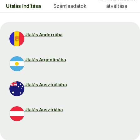
Utalás indítása
Számlaadatok
átváltása
Utalás Andorrába
Utalás Argentínába
Utalás Ausztráliába
Utalás Ausztriába