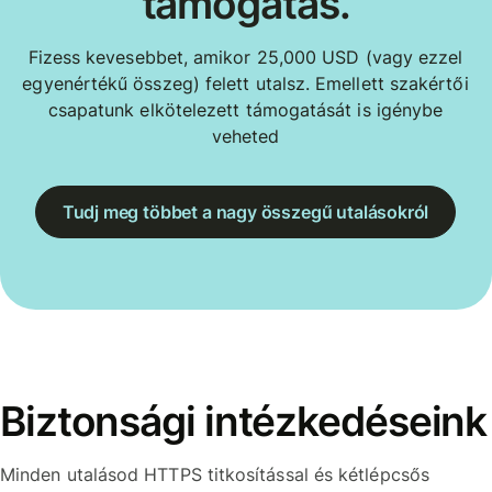
támogatás.
Fizess kevesebbet, amikor 25,000 USD (vagy ezzel
egyenértékű összeg) felett utalsz. Emellett szakértői
csapatunk elkötelezett támogatását is igénybe
veheted
Tudj meg többet a nagy összegű utalásokról
Biztonsági intézkedéseink
Minden utalásod HTTPS titkosítással és kétlépcsős