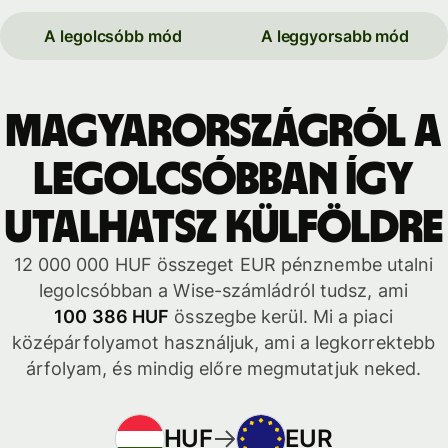
A legolcsóbb mód
A leggyorsabb mód
Magyarországról a
legolcsóbban így
utalhatsz külföldre
12 000 000 HUF összeget EUR pénznembe utalni
legolcsóbban a Wise-számládról tudsz, ami
100 386 HUF
összegbe kerül. Mi a piaci
középárfolyamot használjuk, ami a legkorrektebb
árfolyam, és mindig előre megmutatjuk neked.
HUF
EUR