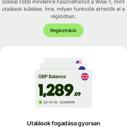
Sokkal több mindenre használhatod a Wise-t, mint
utalások küldése. Íme, milyen funkciók érhetők el a
régiódban.
Regisztráció
Utalások fogadása gyorsan