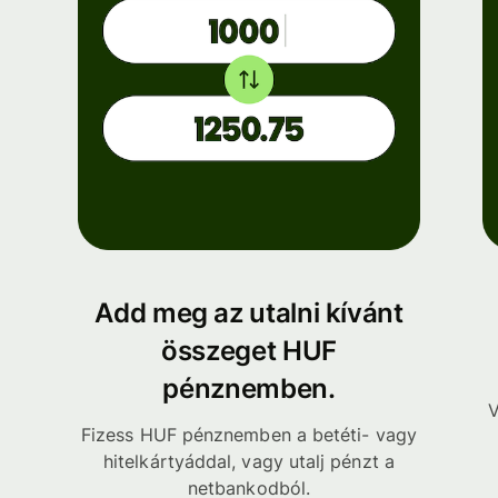
Add meg az utalni kívánt
összeget HUF
pénznemben.
V
Fizess HUF pénznemben a betéti- vagy
hitelkártyáddal, vagy utalj pénzt a
netbankodból.