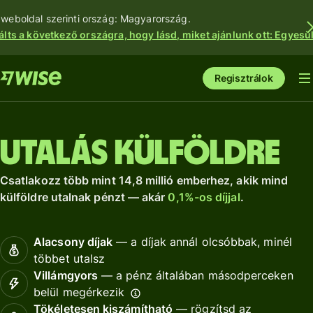
 weboldal szerinti ország: Magyarország.
álts a következő országra, hogy lásd, miket ajánlunk ott: Egyesül
Regisztrálok
Utalás külföldre
Csatlakozz több mint 14,8 millió emberhez, akik mind
külföldre utalnak pénzt — akár
0,1%-os díjjal
.
Alacsony díjak
— a díjak annál olcsóbbak, minél
többet utalsz
Villámgyors
— a pénz általában másodperceken
belül megérkezik
Tökéletesen kiszámítható
— rögzítsd az