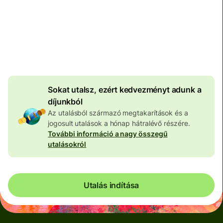
Teljes díj
100 573 HUF
HUF pénznemben megadva
4 046 HUF
volumenkedvezmény
Sokat utalsz, ezért kedvezményt adunk a
díjunkból
Az utalásból származó megtakarítások és a
jogosult utalások a hónap hátralévő részére.
További információ a nagy összegű
utalásokról
Utalás indítása