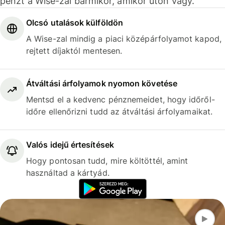
pénzt a Wise-zal bármikor, amikor úton vagy.
Olcsó utalások külföldön
A Wise-zal mindig a piaci középárfolyamot kapod,
rejtett díjaktól mentesen.
Átváltási árfolyamok nyomon követése
Mentsd el a kedvenc pénznemeidet, hogy időről-
időre ellenőrizni tudd az átváltási árfolyamaikat.
Valós idejű értesítések
Hogy pontosan tudd, mire költöttél, amint
használtad a kártyád.