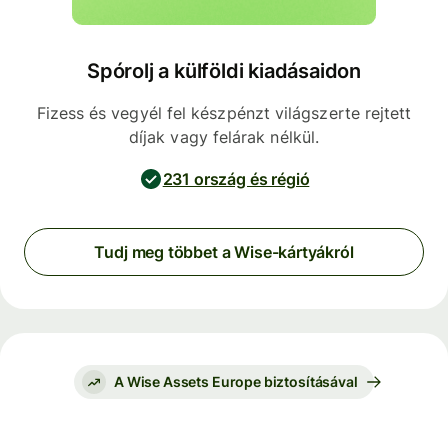
Spórolj a külföldi kiadásaidon
Fizess és vegyél fel készpénzt világszerte rejtett
díjak vagy felárak nélkül.
231 ország és régió
Tudj meg többet a Wise-kártyákról
A Wise Assets Europe biztosításával