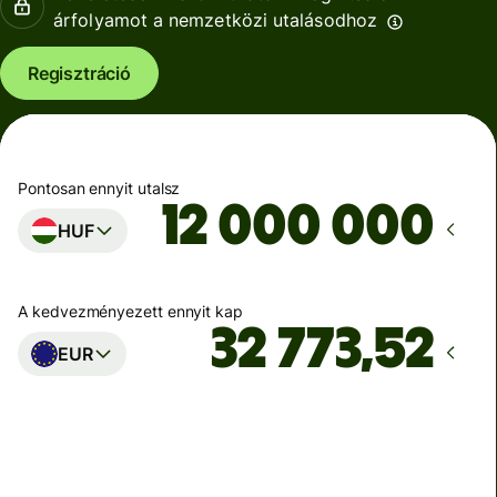
árfolyamot a nemzetközi utalásodhoz
Regisztráció
Pontosan ennyit utalsz
HUF
A kedvezményezett ennyit kap
EUR
Ekkor érkezik meg
Ma - másodpercek alatt