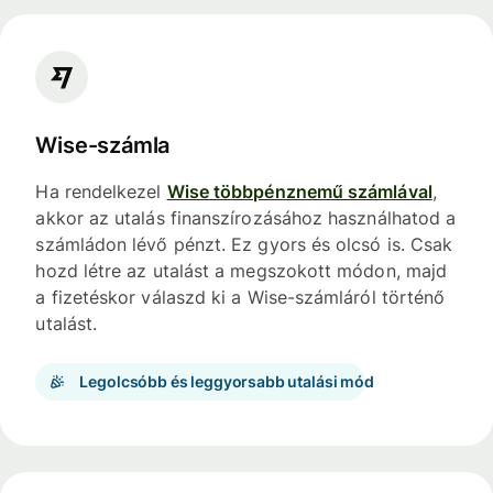
Wise-számla
Ha rendelkezel
Wise többpénznemű számlával
,
akkor az utalás finanszírozásához használhatod a
számládon lévő pénzt. Ez gyors és olcsó is. Csak
hozd létre az utalást a megszokott módon, majd
a fizetéskor válaszd ki a Wise-számláról történő
utalást.
Legolcsóbb és leggyorsabb utalási mód