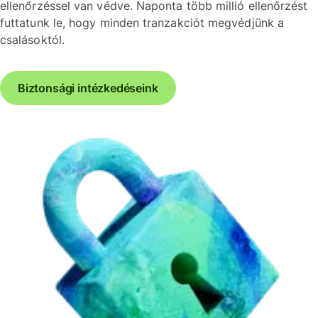
ellenőrzéssel van védve. Naponta több millió ellenőrzést
futtatunk le, hogy minden tranzakciót megvédjünk a
csalásoktól.
Biztonsági intézkedéseink