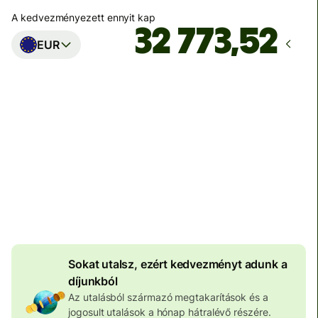
A kedvezményezett ennyit kap
EUR
Ekkor érkezik meg
Ma - másodpercek alatt
Teljes díj
100 573 HUF
HUF pénznemben megadva
4 046 HUF
volumenkedvezmény
Sokat utalsz, ezért kedvezményt adunk a
díjunkból
Az utalásból származó megtakarítások és a
jogosult utalások a hónap hátralévő részére.