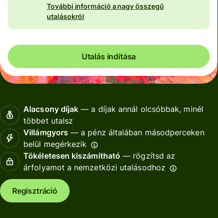
További információ a nagy összegű
utalásokról
Utalás indítása
Alacsony díjak
— a díjak annál olcsóbbak, minél
többet utalsz
Villámgyors
— a pénz általában másodperceken
belül megérkezik
Tökéletesen kiszámítható
— rögzítsd az
árfolyamot a nemzetközi utalásodhoz
Regisztráció