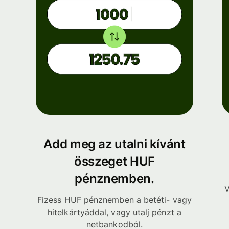
Add meg az utalni kívánt
összeget HUF
pénznemben.
V
Fizess HUF pénznemben a betéti- vagy
hitelkártyáddal, vagy utalj pénzt a
netbankodból.