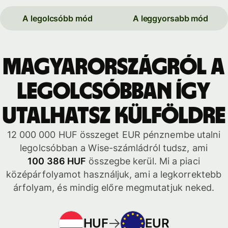
A legolcsóbb mód
A leggyorsabb mód
Magyarországról a
legolcsóbban így
utalhatsz külföldre
12 000 000 HUF összeget EUR pénznembe utalni
legolcsóbban a Wise-számládról tudsz, ami
100 386 HUF
összegbe kerül. Mi a piaci
középárfolyamot használjuk, ami a legkorrektebb
árfolyam, és mindig előre megmutatjuk neked.
HUF
EUR