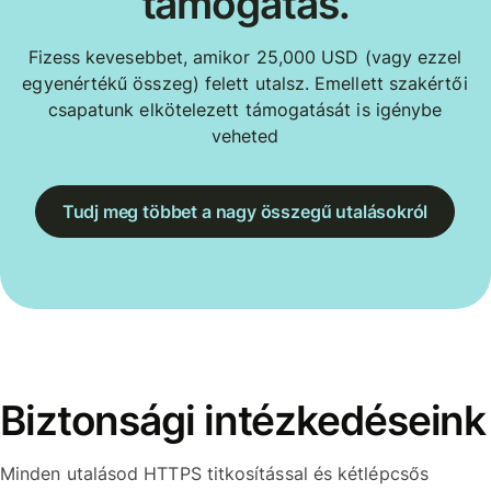
támogatás.
Fizess kevesebbet, amikor 25,000 USD (vagy ezzel
egyenértékű összeg) felett utalsz. Emellett szakértői
csapatunk elkötelezett támogatását is igénybe
veheted
Tudj meg többet a nagy összegű utalásokról
Biztonsági intézkedéseink
Minden utalásod HTTPS titkosítással és kétlépcsős