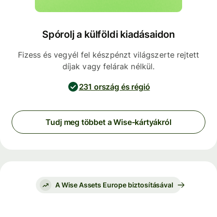
Spórolj a külföldi kiadásaidon
Fizess és vegyél fel készpénzt világszerte rejtett
díjak vagy felárak nélkül.
231 ország és régió
Tudj meg többet a Wise-kártyákról
A Wise Assets Europe biztosításával