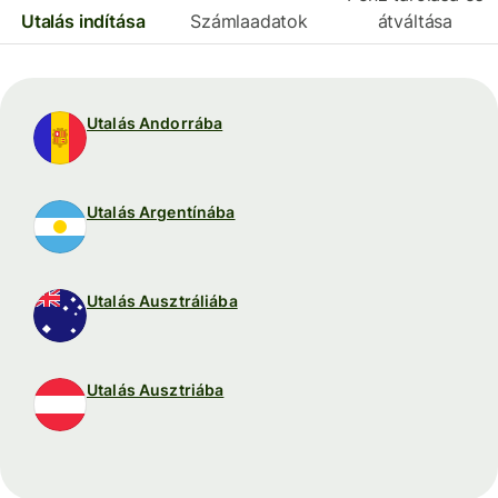
Utalás indítása
Számlaadatok
átváltása
Utalás Andorrába
Utalás Argentínába
Utalás Ausztráliába
Utalás Ausztriába