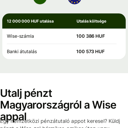
12 000 000 HUF utalása
Utalás költsége
Wise-számla
100 386 HUF
Banki átutalás
100 573 HUF
Utalj pénzt
Magyarországról a Wise
appal
Egy nemzetközi pénzátutaló appot keresel? Küldj