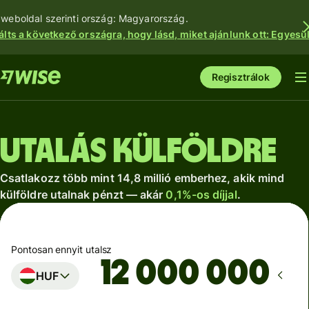
 weboldal szerinti ország: Magyarország.
álts a következő országra, hogy lásd, miket ajánlunk ott: Egyesül
Regisztrálok
Utalás külföldre
Csatlakozz több mint 14,8 millió emberhez, akik mind
külföldre utalnak pénzt — akár
0,1%-os díjjal
.
Pontosan ennyit utalsz
HUF