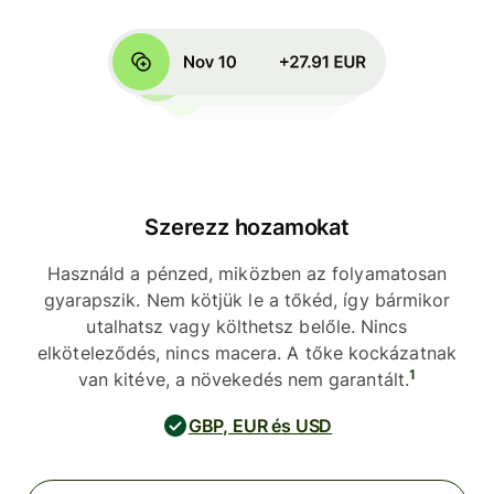
Szerezz hozamokat
Használd a pénzed, miközben az folyamatosan
gyarapszik. Nem kötjük le a tőkéd, így bármikor
utalhatsz vagy költhetsz belőle. Nincs
elköteleződés, nincs macera. A tőke kockázatnak
1
van kitéve, a növekedés nem garantált.
GBP, EUR és USD