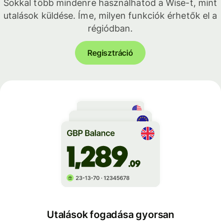
Sokkal több mindenre használhatod a Wise-t, mint
utalások küldése. Íme, milyen funkciók érhetők el a
régiódban.
Regisztráció
Utalások fogadása gyorsan