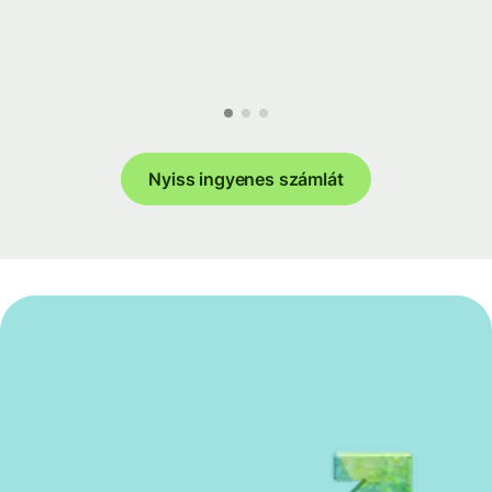
Nyiss ingyenes számlát