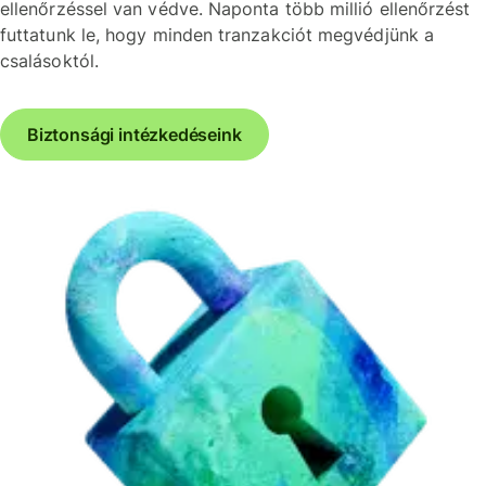
ellenőrzéssel van védve. Naponta több millió ellenőrzést
futtatunk le, hogy minden tranzakciót megvédjünk a
csalásoktól.
Biztonsági intézkedéseink