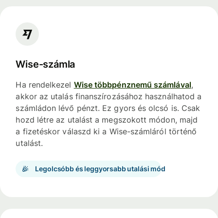
Wise-számla
Ha rendelkezel
Wise többpénznemű számlával
,
akkor az utalás finanszírozásához használhatod a
számládon lévő pénzt. Ez gyors és olcsó is. Csak
hozd létre az utalást a megszokott módon, majd
a fizetéskor válaszd ki a Wise-számláról történő
utalást.
Legolcsóbb és leggyorsabb utalási mód