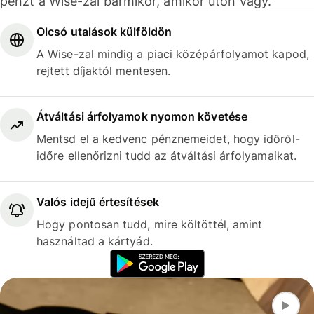
pénzt a Wise-zal bármikor, amikor úton vagy.
Olcsó utalások külföldön
A Wise-zal mindig a piaci középárfolyamot kapod,
rejtett díjaktól mentesen.
Átváltási árfolyamok nyomon követése
Mentsd el a kedvenc pénznemeidet, hogy időről-
időre ellenőrizni tudd az átváltási árfolyamaikat.
Valós idejű értesítések
Hogy pontosan tudd, mire költöttél, amint
használtad a kártyád.