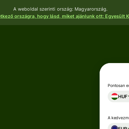
A weboldal szerinti ország: Magyarország.
etkező országra, hogy lásd, miket ajánlunk ott: Egyesült K
nkciók
Termékek
Utalás
Utalás
indítása
Pénzfogadás
Utalások
e
Betéti
fogadása
kártyák
atform
Pontosan en
Céges betéti
HUF
Többpénznemű
kártya
kok,
számlák
igénylése
zetek és
zások
A kedvezmé
Keress
zhatnak a
Iparágak
hozamot a
nkhoz.
EUR