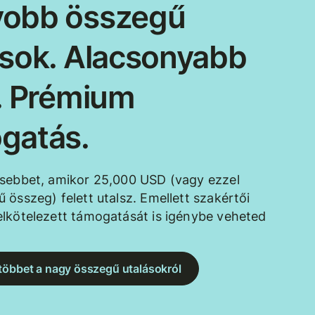
obb összegű
ások. Alacsonyabb
k. Prémium
gatás.
esebbet, amikor 25,000 USD (vagy ezzel
 összeg) felett utalsz. Emellett szakértői
lkötelezett támogatását is igénybe veheted
többet a nagy összegű utalásokról