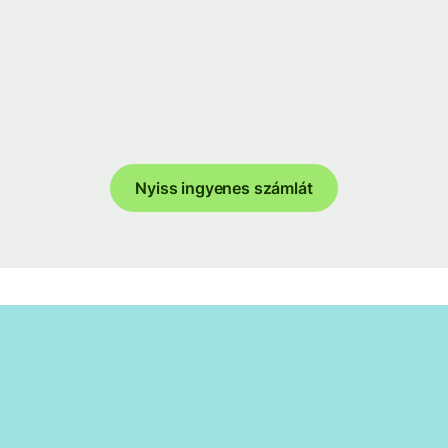
Nyiss ingyenes számlát