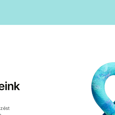
eink
rzést
a