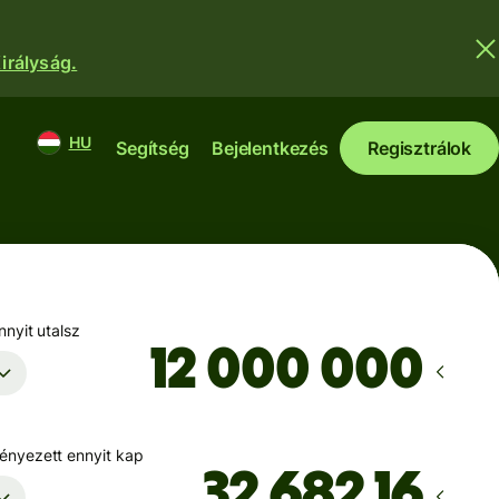
irályság.
HU
Segítség
Bejelentkezés
Regisztrálok
nyit utalsz
nyezett ennyit kap