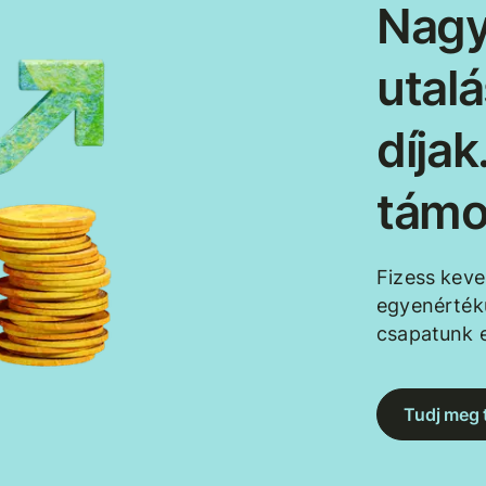
Nagy
utal
díja
támo
Fizess kev
egyenértékű
csapatunk e
Tudj meg 