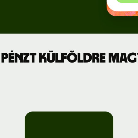
Regisztráció
jszabás
a Wise
Connect-re
leti díjszabás
Fejlesztők
 pénzt külföldre Ma
API-
dokumentáció
megtekintése