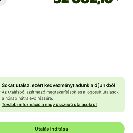
Ekkor érkezik meg
Ma - másodpercek alatt
 HUF
znemben megadva
4 012 HUF
volumenkedvezmény
Sokat utalsz, ezért kedvezményt adunk a díjunkból
Az utalásból származó megtakarítások és a jogosult utalások
a hónap hátralévő részére.
További információ a nagy összegű utalásokról
Utalás indítása