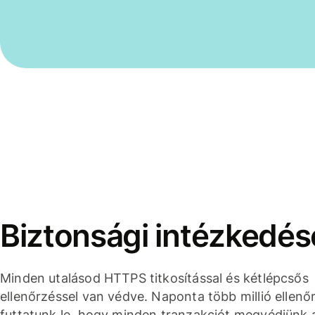
Biztonsági intézkedés
Minden utalásod HTTPS titkosítással és kétlépcsős
ellenőrzéssel van védve. Naponta több millió ellenő
futtatunk le, hogy minden tranzakciót megvédjünk 