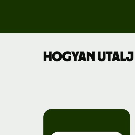
Dí
Üz
Hogyan utalj