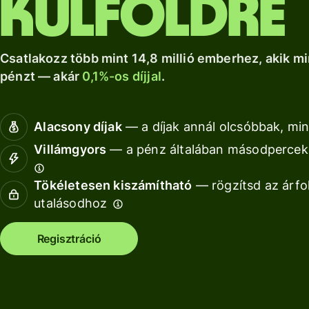
külföldre
a Wise Assets
helyi számlád.
növekedéshez.
Nézz kör
Europe
Nézz körül
Nézz körül
segítségével
Csatlakozz több mint 14,8 millió emberhez, akik mi
pénzt — akár
0,1%-os díjjal
.
Díjszabás
Díjszabás
Alacsony díjak
— a díjak annál olcsóbbak, min
magánszemélyeknek
Villámgyors
— a pénz általában másodperceke
Tökéletesen kiszámítható
— rögzítsd az árfo
Fo
utalásodhoz
AP
Regisztráció
fe
Ki
Ka