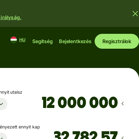
irályság.
HU
Segítség
Bejelentkezés
Regisztrálok
nyit utalsz
nyezett ennyit kap