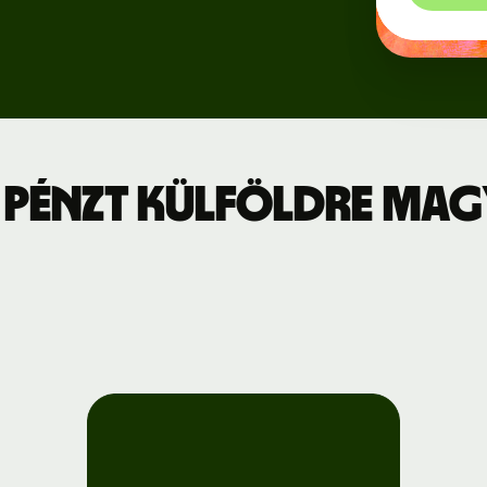
Regisztráció
jszabás
a Wise
Connect-re
leti díjszabás
Fejlesztők
 pénzt külföldre Ma
API-
dokumentáció
megtekintése