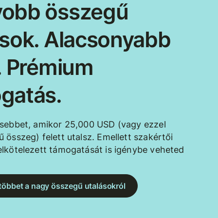
obb összegű
ások. Alacsonyabb
k. Prémium
gatás.
esebbet, amikor 25,000 USD (vagy ezzel
 összeg) felett utalsz. Emellett szakértői
lkötelezett támogatását is igénybe veheted
többet a nagy összegű utalásokról