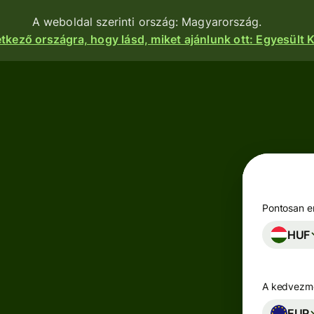
A weboldal szerinti ország: Magyarország.
etkező országra, hogy lásd, miket ajánlunk ott: Egyesült K
nkciók
Termékek
Utalás
Utalás
indítása
Pénzfogadás
Utalások
e
Betéti
fogadása
kártyák
atform
Pontosan en
Céges betéti
HUF
Többpénznemű
kártya
kok,
számlák
igénylése
zetek és
zások
A kedvezmé
Keress
zhatnak a
Iparágak
hozamot a
nkhoz.
EUR