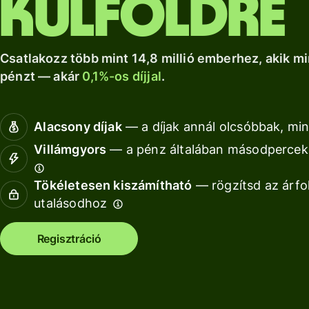
külföldre
a Wise Assets
helyi számlád.
növekedéshez.
Nézz kör
Europe
Nézz körül
Nézz körül
segítségével
Csatlakozz több mint 14,8 millió emberhez, akik mi
pénzt — akár
0,1%-os díjjal
.
Díjszabás
Díjszabás
Alacsony díjak
— a díjak annál olcsóbbak, min
magánszemélyeknek
Villámgyors
— a pénz általában másodperceke
Tökéletesen kiszámítható
— rögzítsd az árfo
Fo
utalásodhoz
AP
Regisztráció
fe
Ki
Ka