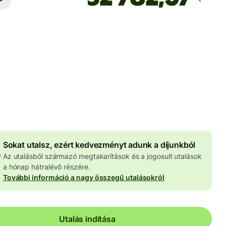
Ekkor érkezik meg
Ma - másodpercek alatt
 HUF
znemben megadva
4 049 HUF
volumenkedvezmény
Sokat utalsz, ezért kedvezményt adunk a díjunkból
Az utalásból származó megtakarítások és a jogosult utalások
a hónap hátralévő részére.
További információ a nagy összegű utalásokról
Utalás indítása