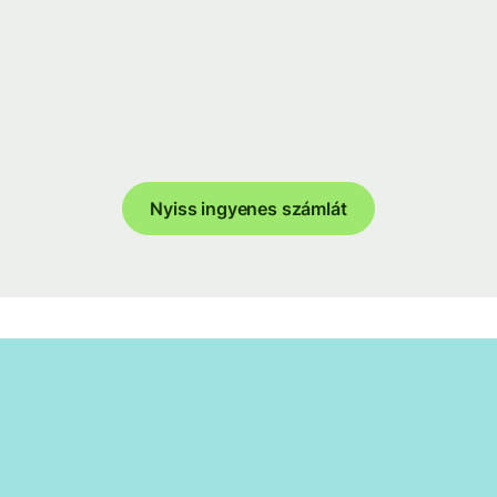
Nyiss ingyenes számlát