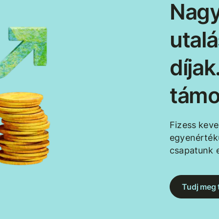
Nagy
utal
díja
támo
Fizess kev
egyenértékű
csapatunk e
Tudj meg 