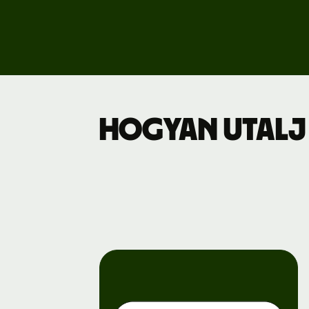
Dí
Üz
Hogyan utalj