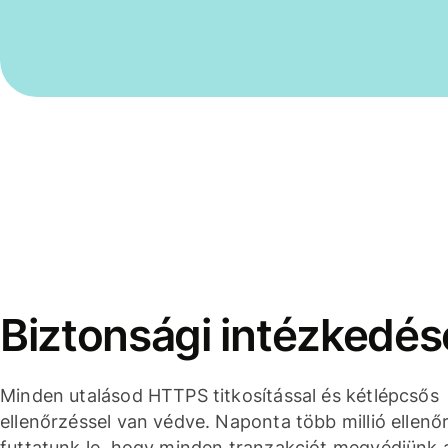
Biztonsági intézkedés
Minden utalásod HTTPS titkosítással és kétlépcsős
ellenőrzéssel van védve. Naponta több millió ellenő
futtatunk le, hogy minden tranzakciót megvédjünk 