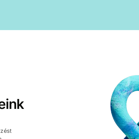
eink
rzést
a