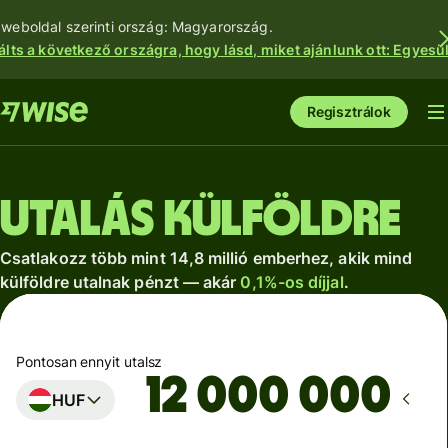
 weboldal szerinti ország: Magyarország.
álts a következő országra, hogy lásd, miket ajánlunk ott: Egyesül
Regisztrálok
Utalás külföldre
Csatlakozz több mint 14,8 millió emberhez, akik mind
külföldre utalnak pénzt — akár
0,1%-os díjjal
.
Pontosan ennyit utalsz
HUF