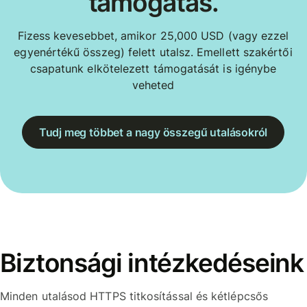
támogatás.
Fizess kevesebbet, amikor 25,000 USD (vagy ezzel
egyenértékű összeg) felett utalsz. Emellett szakértői
csapatunk elkötelezett támogatását is igénybe
veheted
Tudj meg többet a nagy összegű utalásokról
Biztonsági intézkedéseink
Minden utalásod HTTPS titkosítással és kétlépcsős