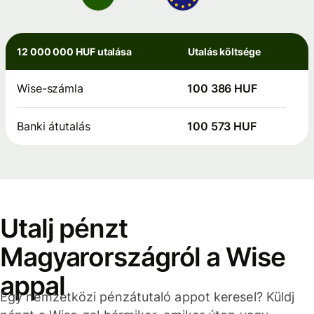
12 000 000 HUF utalása
Utalás költsége
Wise-számla
100 386 HUF
Banki átutalás
100 573 HUF
Utalj pénzt
Magyarországról a Wise
appal
Egy nemzetközi pénzátutaló appot keresel? Küldj