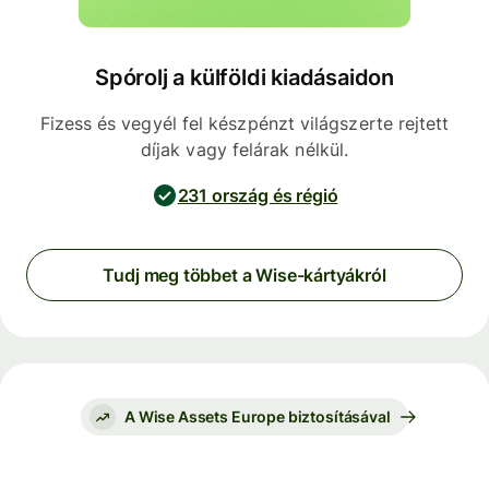
Spórolj a külföldi kiadásaidon
Fizess és vegyél fel készpénzt világszerte rejtett
díjak vagy felárak nélkül.
231 ország és régió
Tudj meg többet a Wise-kártyákról
A Wise Assets Europe biztosításával