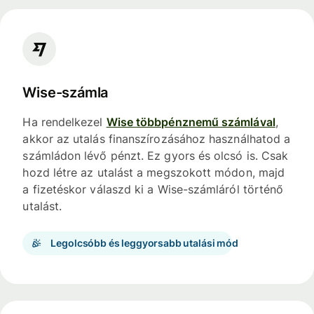
Wise-számla
Ha rendelkezel
Wise többpénznemű számlával
,
akkor az utalás finanszírozásához használhatod a
számládon lévő pénzt. Ez gyors és olcsó is. Csak
hozd létre az utalást a megszokott módon, majd
a fizetéskor válaszd ki a Wise-számláról történő
utalást.
Legolcsóbb és leggyorsabb utalási mód