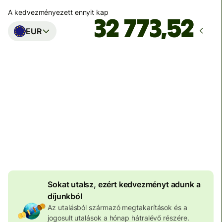
A kedvezményezett ennyit kap
EUR
Ekkor érkezik meg
Ma - másodpercek alatt
Teljes díj
100 573 HUF
HUF pénznemben megadva
4 046 HUF
volumenkedvezmény
Sokat utalsz, ezért kedvezményt adunk a
díjunkból
Az utalásból származó megtakarítások és a
jogosult utalások a hónap hátralévő részére.