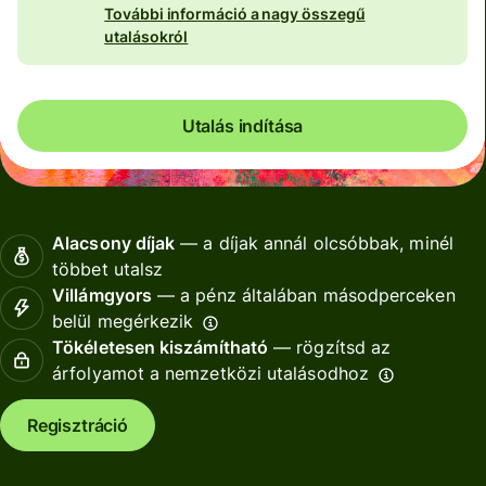
További információ a nagy összegű
utalásokról
Utalás indítása
Alacsony díjak
— a díjak annál olcsóbbak, minél
többet utalsz
Villámgyors
— a pénz általában másodperceken
belül megérkezik
Tökéletesen kiszámítható
— rögzítsd az
árfolyamot a nemzetközi utalásodhoz
Regisztráció