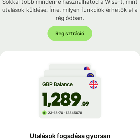
Sokkal több mindenre használhatod a Wise-t, mint
utalások küldése. Íme, milyen funkciók érhetők el a
régiódban.
Regisztráció
Utalások fogadása gyorsan