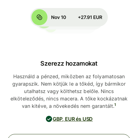
Szerezz hozamokat
Használd a pénzed, miközben az folyamatosan
gyarapszik. Nem kötjük le a tőkéd, így bármikor
utalhatsz vagy költhetsz belőle. Nincs
elköteleződés, nincs macera. A tőke kockázatnak
1
van kitéve, a növekedés nem garantált.
GBP, EUR és USD