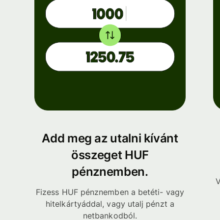
Add meg az utalni kívánt
összeget HUF
pénznemben.
V
Fizess HUF pénznemben a betéti- vagy
hitelkártyáddal, vagy utalj pénzt a
netbankodból.