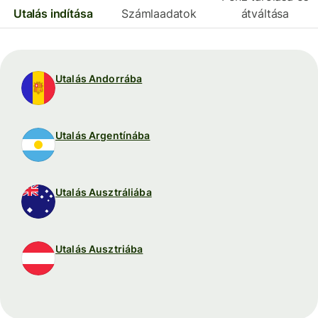
Utalás indítása
Számlaadatok
átváltása
Utalás Andorrába
Utalás Argentínába
Utalás Ausztráliába
Utalás Ausztriába