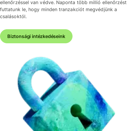
ellenőrzéssel van védve. Naponta több millió ellenőrzést
futtatunk le, hogy minden tranzakciót megvédjünk a
csalásoktól.
Biztonsági intézkedéseink