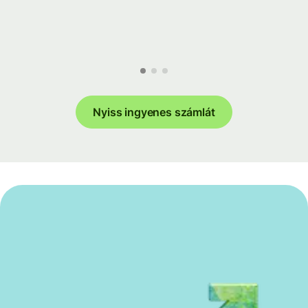
Nyiss ingyenes számlát