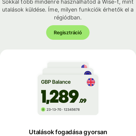
Sokkal több mindenre használhatod a Wise-t, mint
utalások küldése. Íme, milyen funkciók érhetők el a
régiódban.
Regisztráció
Utalások fogadása gyorsan