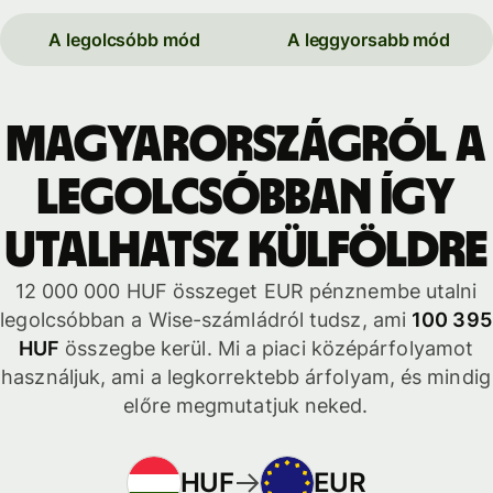
A legolcsóbb mód
A leggyorsabb mód
Magyarországról a
legolcsóbban így
utalhatsz külföldre
12 000 000 HUF összeget EUR pénznembe utalni
legolcsóbban a Wise-számládról tudsz, ami
100 395
HUF
összegbe kerül. Mi a piaci középárfolyamot
használjuk, ami a legkorrektebb árfolyam, és mindig
előre megmutatjuk neked.
HUF
EUR