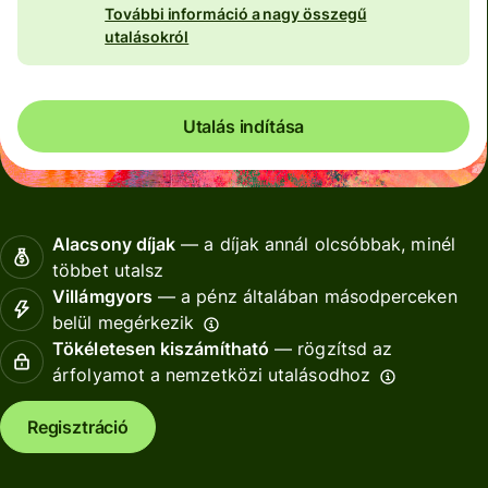
További információ a nagy összegű
utalásokról
Utalás indítása
Alacsony díjak
— a díjak annál olcsóbbak, minél
többet utalsz
Villámgyors
— a pénz általában másodperceken
belül megérkezik
Tökéletesen kiszámítható
— rögzítsd az
árfolyamot a nemzetközi utalásodhoz
Regisztráció