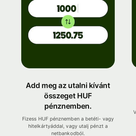
Add meg az utalni kívánt
összeget HUF
pénznemben.
V
Fizess HUF pénznemben a betéti- vagy
hitelkártyáddal, vagy utalj pénzt a
netbankodból.