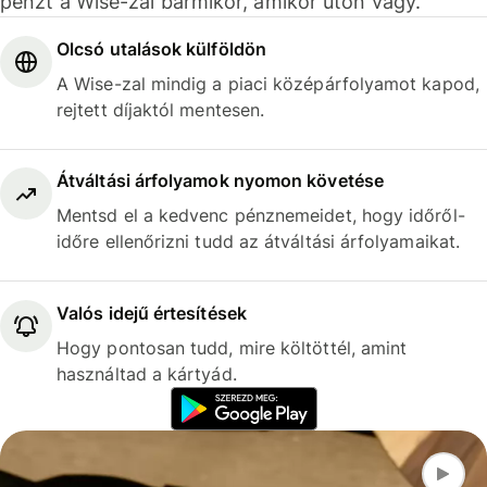
pénzt a Wise-zal bármikor, amikor úton vagy.
Olcsó utalások külföldön
A Wise-zal mindig a piaci középárfolyamot kapod,
rejtett díjaktól mentesen.
Átváltási árfolyamok nyomon követése
Mentsd el a kedvenc pénznemeidet, hogy időről-
időre ellenőrizni tudd az átváltási árfolyamaikat.
Valós idejű értesítések
Hogy pontosan tudd, mire költöttél, amint
használtad a kártyád.