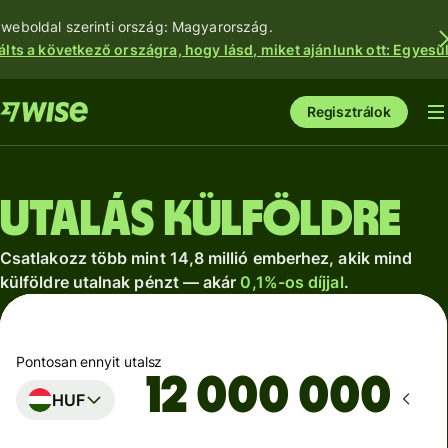
 weboldal szerinti ország: Magyarország.
álts a következő országra, hogy lásd, miket ajánlunk ott: Egyesül
Regisztrálok
Utalás külföldre
Csatlakozz több mint 14,8 millió emberhez, akik mind
külföldre utalnak pénzt — akár
0,1%-os díjjal
.
Pontosan ennyit utalsz
HUF