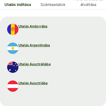
Utalás indítása
Számlaadatok
átváltása
Utalás Andorrába
Utalás Argentínába
Utalás Ausztráliába
Utalás Ausztriába