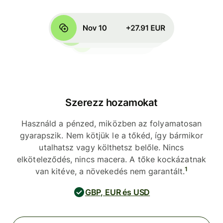
Szerezz hozamokat
Használd a pénzed, miközben az folyamatosan
gyarapszik. Nem kötjük le a tőkéd, így bármikor
utalhatsz vagy költhetsz belőle. Nincs
elköteleződés, nincs macera. A tőke kockázatnak
1
van kitéve, a növekedés nem garantált.
GBP, EUR és USD