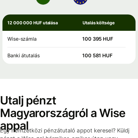
12 000 000 HUF utalása
Utalás költsége
Wise-számla
100 395 HUF
Banki átutalás
100 581 HUF
Utalj pénzt
Magyarországról a Wise
appal
Egy nemzetközi pénzátutaló appot keresel? Küldj