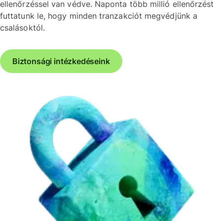
ellenőrzéssel van védve. Naponta több millió ellenőrzést
futtatunk le, hogy minden tranzakciót megvédjünk a
csalásoktól.
Biztonsági intézkedéseink