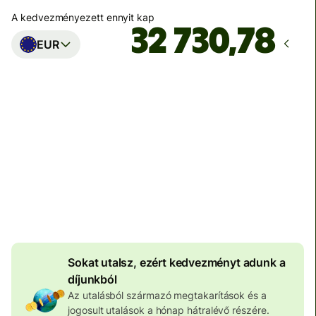
A kedvezményezett ennyit kap
EUR
Ekkor érkezik meg
Ma - másodpercek alatt
Teljes díj
100 581 HUF
HUF pénznemben megadva
4 038 HUF
volumenkedvezmény
Sokat utalsz, ezért kedvezményt adunk a
díjunkból
Az utalásból származó megtakarítások és a
jogosult utalások a hónap hátralévő részére.