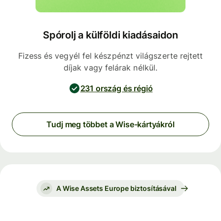
Spórolj a külföldi kiadásaidon
Fizess és vegyél fel készpénzt világszerte rejtett
díjak vagy felárak nélkül.
231 ország és régió
Tudj meg többet a Wise-kártyákról
A Wise Assets Europe biztosításával