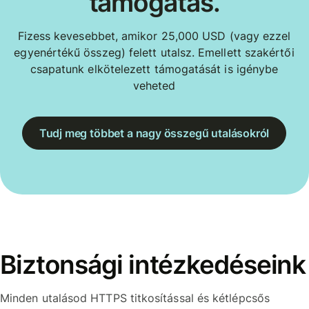
támogatás.
Fizess kevesebbet, amikor 25,000 USD (vagy ezzel
egyenértékű összeg) felett utalsz. Emellett szakértői
csapatunk elkötelezett támogatását is igénybe
veheted
Tudj meg többet a nagy összegű utalásokról
Biztonsági intézkedéseink
Minden utalásod HTTPS titkosítással és kétlépcsős