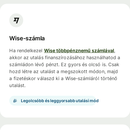
Wise-számla
Ha rendelkezel
Wise többpénznemű számlával
,
akkor az utalás finanszírozásához használhatod a
számládon lévő pénzt. Ez gyors és olcsó is. Csak
hozd létre az utalást a megszokott módon, majd
a fizetéskor válaszd ki a Wise-számláról történő
utalást.
Legolcsóbb és leggyorsabb utalási mód