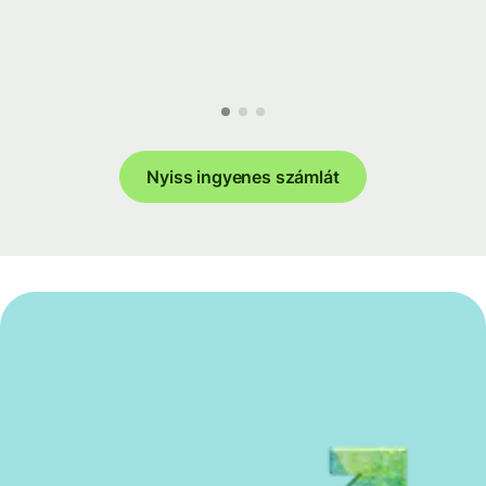
Nyiss ingyenes számlát