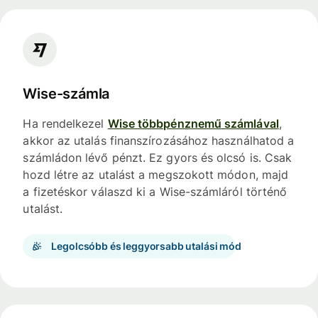
Wise-számla
Ha rendelkezel
Wise többpénznemű számlával
,
akkor az utalás finanszírozásához használhatod a
számládon lévő pénzt. Ez gyors és olcsó is. Csak
hozd létre az utalást a megszokott módon, majd
a fizetéskor válaszd ki a Wise-számláról történő
utalást.
Legolcsóbb és leggyorsabb utalási mód