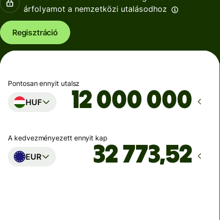
árfolyamot a nemzetközi utalásodhoz
Regisztráció
Pontosan ennyit utalsz
HUF
A kedvezményezett ennyit kap
EUR
Ekkor érkezik meg
Ma - másodpercek alatt