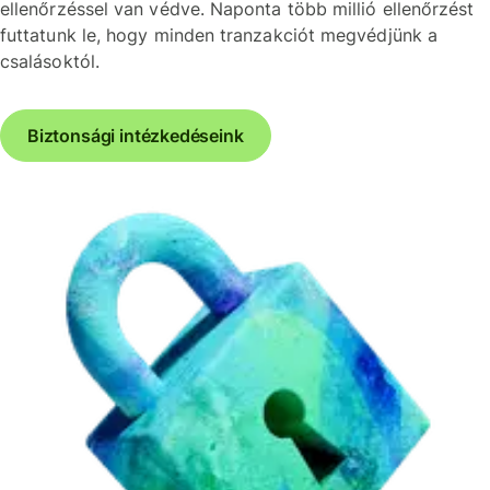
ellenőrzéssel van védve. Naponta több millió ellenőrzést
futtatunk le, hogy minden tranzakciót megvédjünk a
csalásoktól.
Biztonsági intézkedéseink