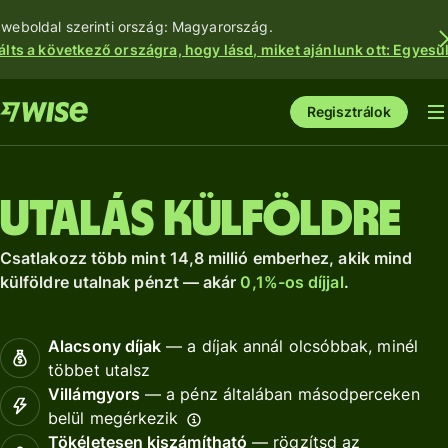
 weboldal szerinti ország: Magyarország.
álts a következő országra, hogy lásd, miket ajánlunk ott: Egyesül
Regisztrálok
Utalás külföldre
Csatlakozz több mint 14,8 millió emberhez, akik mind
külföldre utalnak pénzt — akár
0,1%-os díjjal
.
Alacsony díjak
— a díjak annál olcsóbbak, minél
többet utalsz
Villámgyors
— a pénz általában másodperceken
belül megérkezik
Tökéletesen kiszámítható
— rögzítsd az