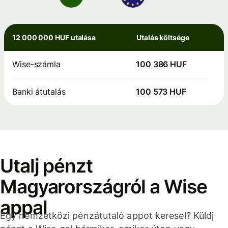
12 000 000 HUF utalása
Utalás költsége
Wise-számla
100 386 HUF
Banki átutalás
100 573 HUF
Utalj pénzt
Magyarországról a Wise
appal
Egy nemzetközi pénzátutaló appot keresel? Küldj