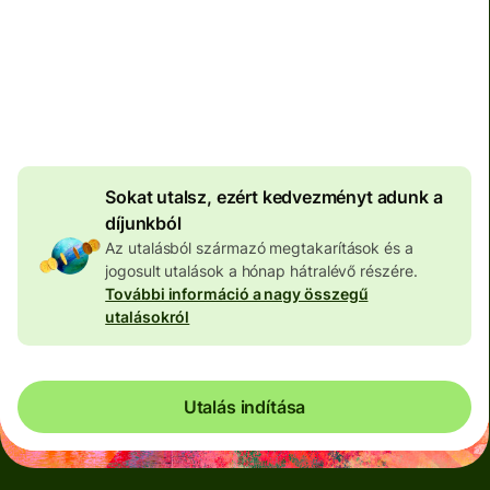
Teljes díj
100 573 HUF
HUF pénznemben megadva
4 046 HUF
volumenkedvezmény
Sokat utalsz, ezért kedvezményt adunk a
díjunkból
Az utalásból származó megtakarítások és a
jogosult utalások a hónap hátralévő részére.
További információ a nagy összegű
utalásokról
Utalás indítása