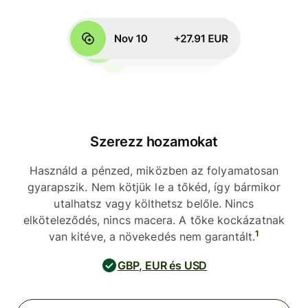
Szerezz hozamokat
Használd a pénzed, miközben az folyamatosan
gyarapszik. Nem kötjük le a tőkéd, így bármikor
utalhatsz vagy költhetsz belőle. Nincs
elköteleződés, nincs macera. A tőke kockázatnak
1
van kitéve, a növekedés nem garantált.
GBP, EUR és USD