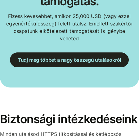
támogatás.
Fizess kevesebbet, amikor 25,000 USD (vagy ezzel
egyenértékű összeg) felett utalsz. Emellett szakértői
csapatunk elkötelezett támogatását is igénybe
veheted
Tudj meg többet a nagy összegű utalásokról
Biztonsági intézkedéseink
Minden utalásod HTTPS titkosítással és kétlépcsős