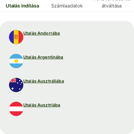
Utalás indítása
Számlaadatok
átváltása
Utalás Andorrába
Utalás Argentínába
Utalás Ausztráliába
Utalás Ausztriába