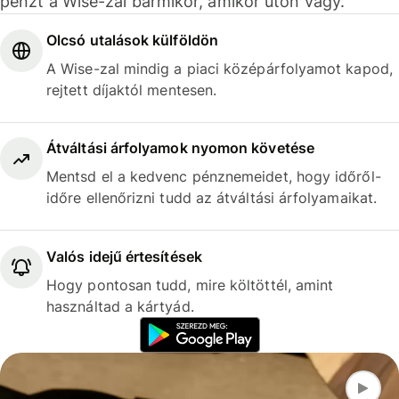
pénzt a Wise-zal bármikor, amikor úton vagy.
Olcsó utalások külföldön
A Wise-zal mindig a piaci középárfolyamot kapod,
rejtett díjaktól mentesen.
Átváltási árfolyamok nyomon követése
Mentsd el a kedvenc pénznemeidet, hogy időről-
időre ellenőrizni tudd az átváltási árfolyamaikat.
Valós idejű értesítések
Hogy pontosan tudd, mire költöttél, amint
használtad a kártyád.