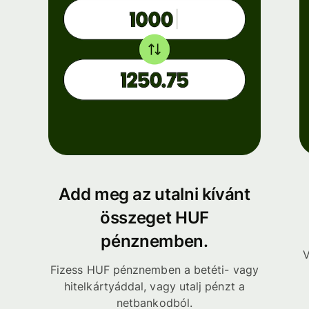
Add meg az utalni kívánt
összeget HUF
pénznemben.
V
Fizess HUF pénznemben a betéti- vagy
hitelkártyáddal, vagy utalj pénzt a
netbankodból.