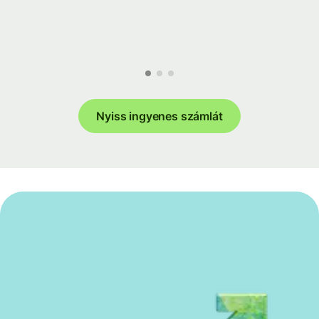
Nyiss ingyenes számlát