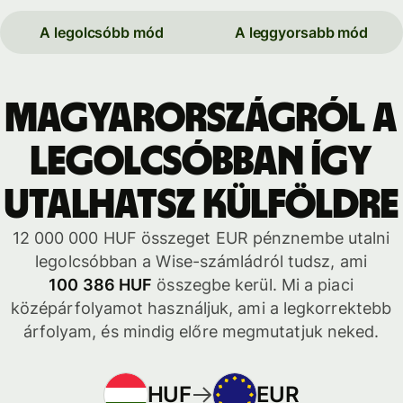
A legolcsóbb mód
A leggyorsabb mód
Magyarországról a
legolcsóbban így
utalhatsz külföldre
12 000 000 HUF összeget EUR pénznembe utalni
legolcsóbban a Wise-számládról tudsz, ami
100 386 HUF
összegbe kerül. Mi a piaci
középárfolyamot használjuk, ami a legkorrektebb
árfolyam, és mindig előre megmutatjuk neked.
HUF
EUR