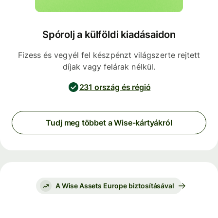
Spórolj a külföldi kiadásaidon
Fizess és vegyél fel készpénzt világszerte rejtett
díjak vagy felárak nélkül.
231 ország és régió
Tudj meg többet a Wise-kártyákról
A Wise Assets Europe biztosításával