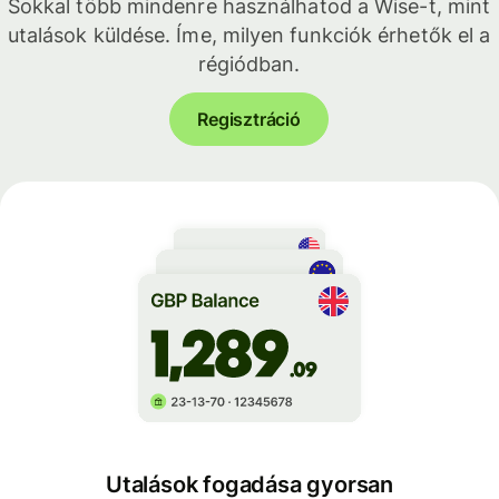
Sokkal több mindenre használhatod a Wise-t, mint
utalások küldése. Íme, milyen funkciók érhetők el a
régiódban.
Regisztráció
Utalások fogadása gyorsan