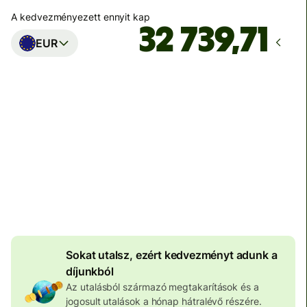
A kedvezményezett ennyit kap
EUR
Ekkor érkezik meg
Ma - másodpercek alatt
Teljes díj
100 578 HUF
HUF pénznemben megadva
4 041 HUF
volumenkedvezmény
Sokat utalsz, ezért kedvezményt adunk a
díjunkból
Az utalásból származó megtakarítások és a
jogosult utalások a hónap hátralévő részére.