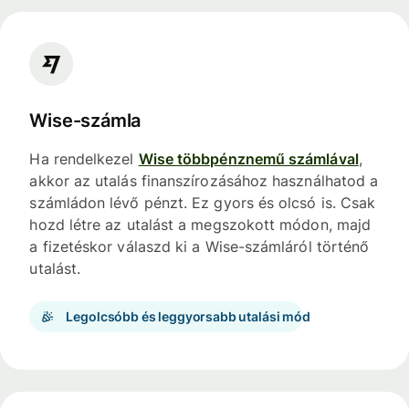
Wise-számla
Ha rendelkezel
Wise többpénznemű számlával
,
akkor az utalás finanszírozásához használhatod a
számládon lévő pénzt. Ez gyors és olcsó is. Csak
hozd létre az utalást a megszokott módon, majd
a fizetéskor válaszd ki a Wise-számláról történő
utalást.
Legolcsóbb és leggyorsabb utalási mód