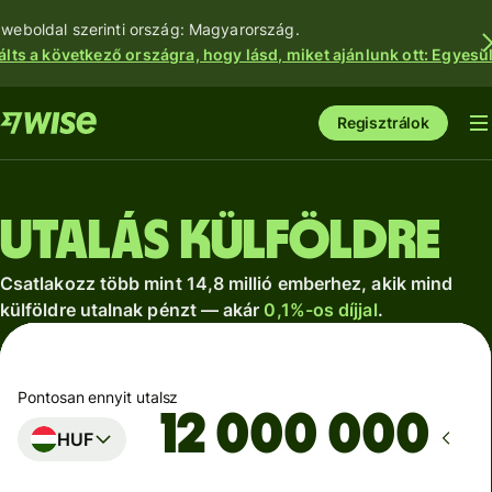
 weboldal szerinti ország: Magyarország.
álts a következő országra, hogy lásd, miket ajánlunk ott: Egyesül
Regisztrálok
Utalás külföldre
Csatlakozz több mint 14,8 millió emberhez, akik mind
külföldre utalnak pénzt — akár
0,1%-os díjjal
.
Pontosan ennyit utalsz
HUF