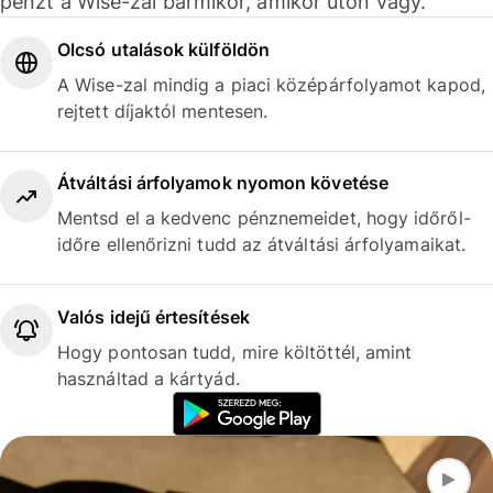
pénzt a Wise-zal bármikor, amikor úton vagy.
Olcsó utalások külföldön
A Wise-zal mindig a piaci középárfolyamot kapod,
rejtett díjaktól mentesen.
Átváltási árfolyamok nyomon követése
Mentsd el a kedvenc pénznemeidet, hogy időről-
időre ellenőrizni tudd az átváltási árfolyamaikat.
Valós idejű értesítések
Hogy pontosan tudd, mire költöttél, amint
használtad a kártyád.