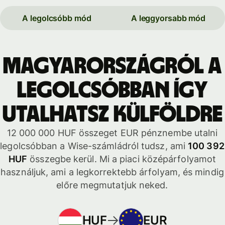
A legolcsóbb mód
A leggyorsabb mód
Magyarországról a
legolcsóbban így
utalhatsz külföldre
12 000 000 HUF összeget EUR pénznembe utalni
legolcsóbban a Wise-számládról tudsz, ami
100 392
HUF
összegbe kerül. Mi a piaci középárfolyamot
használjuk, ami a legkorrektebb árfolyam, és mindig
előre megmutatjuk neked.
HUF
EUR