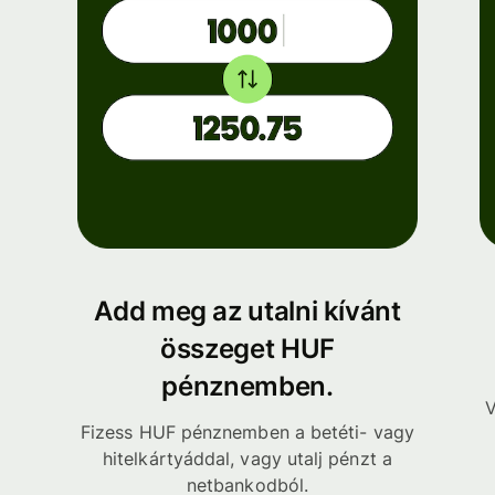
Add meg az utalni kívánt
összeget HUF
pénznemben.
V
Fizess HUF pénznemben a betéti- vagy
hitelkártyáddal, vagy utalj pénzt a
netbankodból.