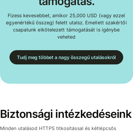
támogatás.
Fizess kevesebbet, amikor 25,000 USD (vagy ezzel
egyenértékű összeg) felett utalsz. Emellett szakértői
csapatunk elkötelezett támogatását is igénybe
veheted
Tudj meg többet a nagy összegű utalásokról
Biztonsági intézkedéseink
Minden utalásod HTTPS titkosítással és kétlépcsős