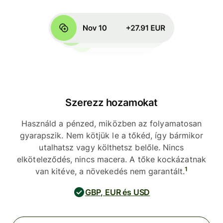
Szerezz hozamokat
Használd a pénzed, miközben az folyamatosan
gyarapszik. Nem kötjük le a tőkéd, így bármikor
utalhatsz vagy költhetsz belőle. Nincs
elköteleződés, nincs macera. A tőke kockázatnak
1
van kitéve, a növekedés nem garantált.
GBP, EUR és USD