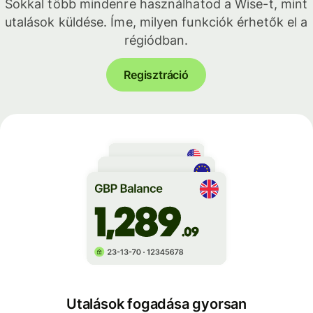
Sokkal több mindenre használhatod a Wise-t, mint
utalások küldése. Íme, milyen funkciók érhetők el a
régiódban.
Regisztráció
Utalások fogadása gyorsan