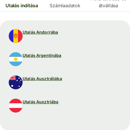
Utalás indítása
Számlaadatok
átváltása
Utalás Andorrába
Utalás Argentínába
Utalás Ausztráliába
Utalás Ausztriába