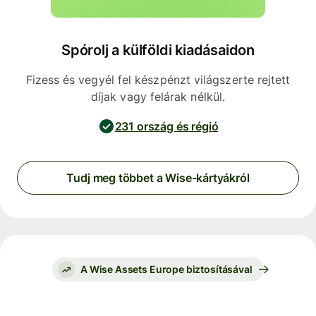
Spórolj a külföldi kiadásaidon
Fizess és vegyél fel készpénzt világszerte rejtett
díjak vagy felárak nélkül.
231 ország és régió
Tudj meg többet a Wise-kártyákról
A Wise Assets Europe biztosításával