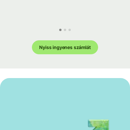
Nyiss ingyenes számlát