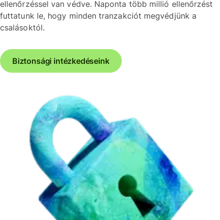
ellenőrzéssel van védve. Naponta több millió ellenőrzést
futtatunk le, hogy minden tranzakciót megvédjünk a
csalásoktól.
Biztonsági intézkedéseink