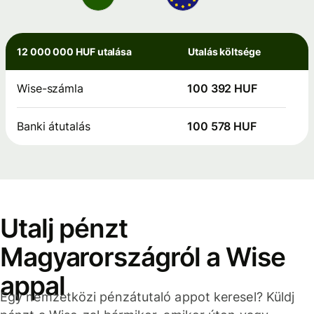
12 000 000 HUF utalása
Utalás költsége
Wise-számla
100 392 HUF
Banki átutalás
100 578 HUF
Utalj pénzt
Magyarországról a Wise
appal
Egy nemzetközi pénzátutaló appot keresel? Küldj