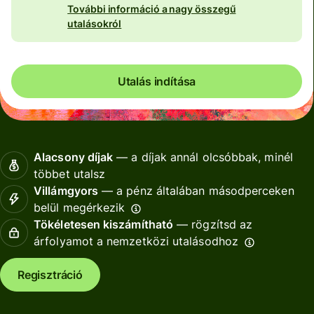
További információ a nagy összegű
utalásokról
Utalás indítása
Alacsony díjak
— a díjak annál olcsóbbak, minél
többet utalsz
Villámgyors
— a pénz általában másodperceken
belül megérkezik
Tökéletesen kiszámítható
— rögzítsd az
árfolyamot a nemzetközi utalásodhoz
Regisztráció