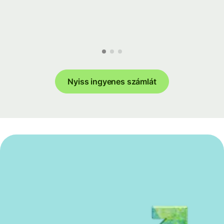
Nyiss ingyenes számlát