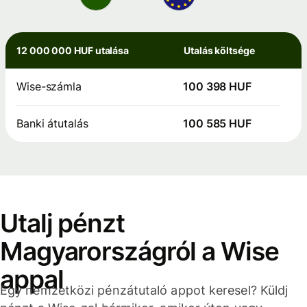
12 000 000 HUF utalása
Utalás költsége
Wise-számla
100 398 HUF
Banki átutalás
100 585 HUF
Utalj pénzt
Magyarországról a Wise
appal
Egy nemzetközi pénzátutaló appot keresel? Küldj