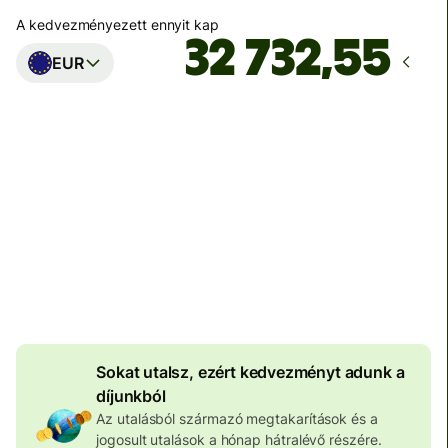
A kedvezményezett ennyit kap
EUR
Ekkor érkezik meg
Ma - másodpercek alatt
Teljes díj
100 585 HUF
HUF pénznemben megadva
4 034 HUF
volumenkedvezmény
Sokat utalsz, ezért kedvezményt adunk a
díjunkból
Az utalásból származó megtakarítások és a
jogosult utalások a hónap hátralévő részére.