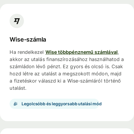
Wise-számla
Ha rendelkezel
Wise többpénznemű számlával
,
akkor az utalás finanszírozásához használhatod a
számládon lévő pénzt. Ez gyors és olcsó is. Csak
hozd létre az utalást a megszokott módon, majd
a fizetéskor válaszd ki a Wise-számláról történő
utalást.
Legolcsóbb és leggyorsabb utalási mód