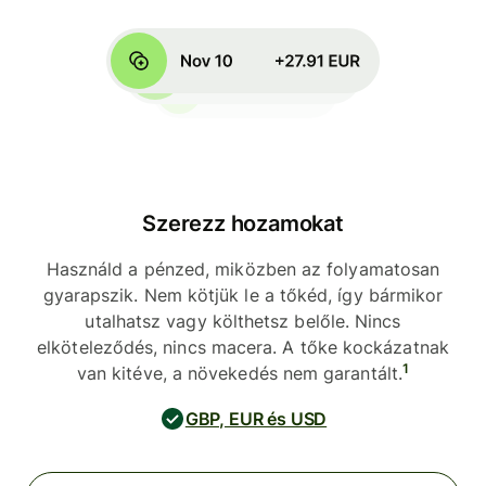
Szerezz hozamokat
Használd a pénzed, miközben az folyamatosan
gyarapszik. Nem kötjük le a tőkéd, így bármikor
utalhatsz vagy költhetsz belőle. Nincs
elköteleződés, nincs macera. A tőke kockázatnak
1
van kitéve, a növekedés nem garantált.
GBP, EUR és USD