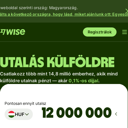
 weboldal szerinti ország: Magyarország.
álts a következő országra, hogy lásd, miket ajánlunk ott: Egyesül
Regisztrálok
Utalás külföldre
Csatlakozz több mint 14,8 millió emberhez, akik mind
külföldre utalnak pénzt — akár
0,1%-os díjjal
.
Pontosan ennyit utalsz
HUF