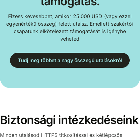
támogatás.
Fizess kevesebbet, amikor 25,000 USD (vagy ezzel
egyenértékű összeg) felett utalsz. Emellett szakértői
csapatunk elkötelezett támogatását is igénybe
veheted
Tudj meg többet a nagy összegű utalásokról
Biztonsági intézkedéseink
Minden utalásod HTTPS titkosítással és kétlépcsős