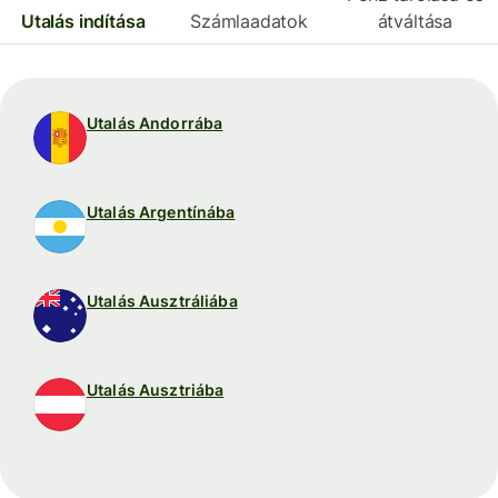
Utalás indítása
Számlaadatok
átváltása
Utalás Andorrába
Utalás Argentínába
Utalás Ausztráliába
Utalás Ausztriába