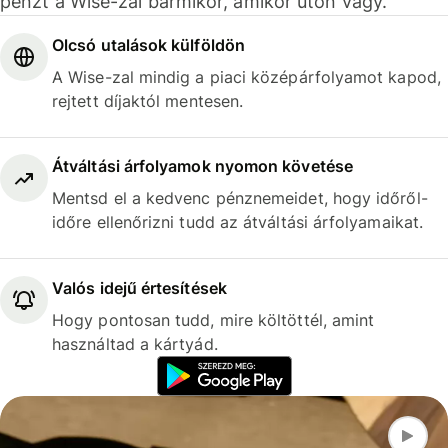
pénzt a Wise-zal bármikor, amikor úton vagy.
Olcsó utalások külföldön
A Wise-zal mindig a piaci középárfolyamot kapod,
rejtett díjaktól mentesen.
Átváltási árfolyamok nyomon követése
Mentsd el a kedvenc pénznemeidet, hogy időről-
időre ellenőrizni tudd az átváltási árfolyamaikat.
Valós idejű értesítések
Hogy pontosan tudd, mire költöttél, amint
használtad a kártyád.