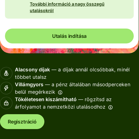
További információ a nagy összegű
utalásokról
Utalás indítása
Alacsony díjak
— a díjak annál olcsóbbak, minél
többet utalsz
Villámgyors
— a pénz általában másodperceken
belül megérkezik
Tökéletesen kiszámítható
— rögzítsd az
árfolyamot a nemzetközi utalásodhoz
Regisztráció