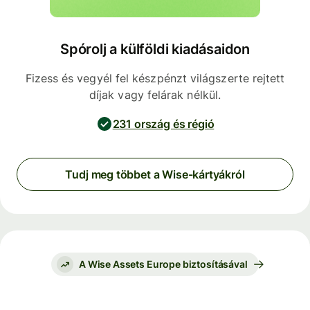
Spórolj a külföldi kiadásaidon
Fizess és vegyél fel készpénzt világszerte rejtett
díjak vagy felárak nélkül.
231 ország és régió
Tudj meg többet a Wise-kártyákról
A Wise Assets Europe biztosításával