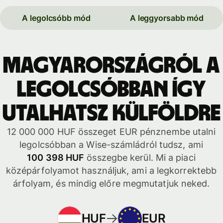
A legolcsóbb mód
A leggyorsabb mód
Magyarországról a
legolcsóbban így
utalhatsz külföldre
12 000 000 HUF összeget EUR pénznembe utalni
legolcsóbban a Wise-számládról tudsz, ami
100 398 HUF
összegbe kerül. Mi a piaci
középárfolyamot használjuk, ami a legkorrektebb
árfolyam, és mindig előre megmutatjuk neked.
HUF
EUR