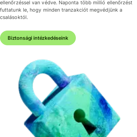
ellenőrzéssel van védve. Naponta több millió ellenőrzést
futtatunk le, hogy minden tranzakciót megvédjünk a
csalásoktól.
Biztonsági intézkedéseink