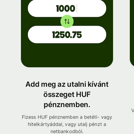
Add meg az utalni kívánt
összeget HUF
pénznemben.
V
Fizess HUF pénznemben a betéti- vagy
hitelkártyáddal, vagy utalj pénzt a
netbankodból.