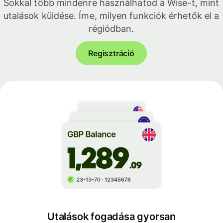
Sokkal több mindenre használhatod a Wise-t, mint
utalások küldése. Íme, milyen funkciók érhetők el a
régiódban.
Regisztráció
Utalások fogadása gyorsan