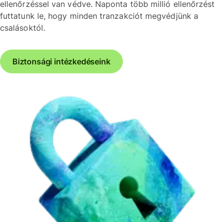
ellenőrzéssel van védve. Naponta több millió ellenőrzést
futtatunk le, hogy minden tranzakciót megvédjünk a
csalásoktól.
Biztonsági intézkedéseink