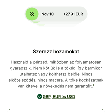
Szerezz hozamokat
Használd a pénzed, miközben az folyamatosan
gyarapszik. Nem kötjük le a tőkéd, így bármikor
utalhatsz vagy költhetsz belőle. Nincs
elköteleződés, nincs macera. A tőke kockázatnak
1
van kitéve, a növekedés nem garantált.
GBP, EUR és USD