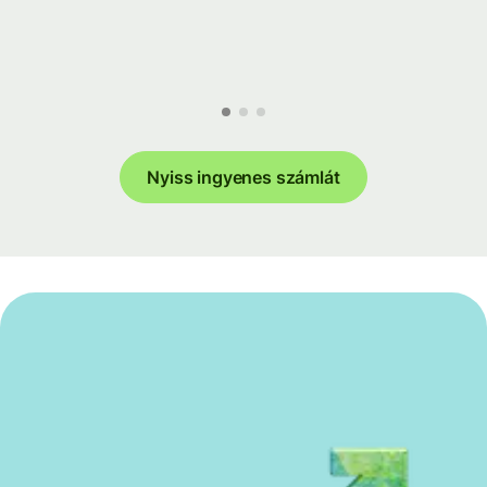
Nyiss ingyenes számlát