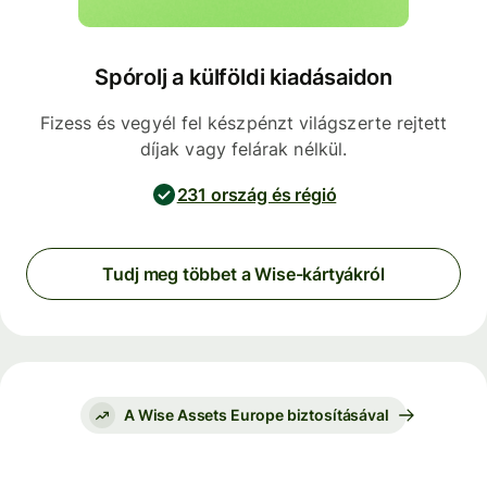
Spórolj a külföldi kiadásaidon
Fizess és vegyél fel készpénzt világszerte rejtett
díjak vagy felárak nélkül.
231 ország és régió
Tudj meg többet a Wise-kártyákról
A Wise Assets Europe biztosításával