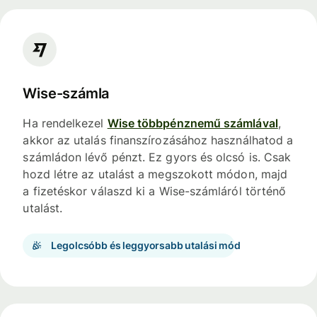
Wise-számla
Ha rendelkezel
Wise többpénznemű számlával
,
akkor az utalás finanszírozásához használhatod a
számládon lévő pénzt. Ez gyors és olcsó is. Csak
hozd létre az utalást a megszokott módon, majd
a fizetéskor válaszd ki a Wise-számláról történő
utalást.
Legolcsóbb és leggyorsabb utalási mód