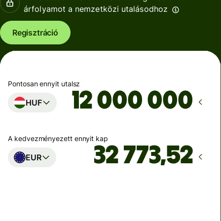
árfolyamot a nemzetközi utalásodhoz
Regisztráció
Pontosan ennyit utalsz
HUF
A kedvezményezett ennyit kap
EUR
Ekkor érkezik meg
Ma - másodpercek alatt