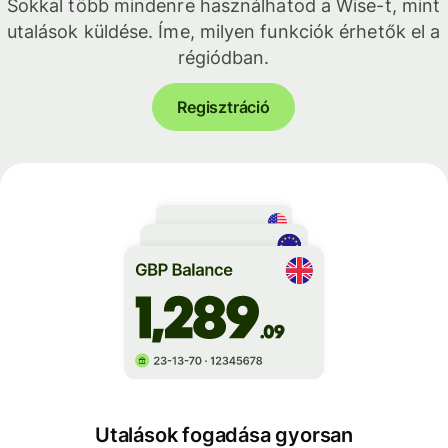
Sokkal több mindenre használhatod a Wise-t, mint
utalások küldése. Íme, milyen funkciók érhetők el a
régiódban.
Regisztráció
Utalások fogadása gyorsan