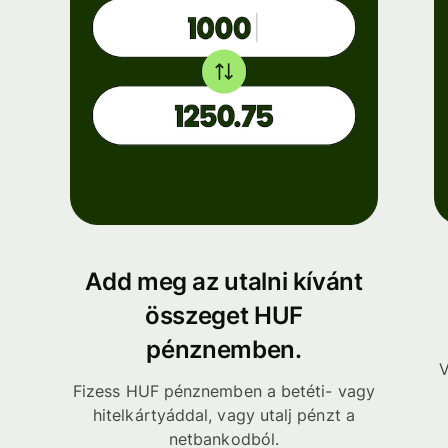
Add meg az utalni kívánt
összeget HUF
pénznemben.
V
Fizess HUF pénznemben a betéti- vagy
hitelkártyáddal, vagy utalj pénzt a
netbankodból.