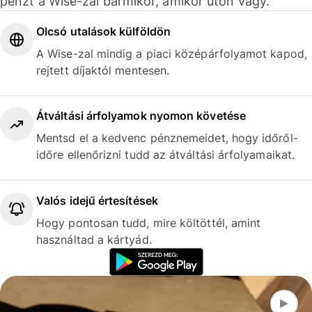
pénzt a Wise-zal bármikor, amikor úton vagy.
Olcsó utalások külföldön
A Wise-zal mindig a piaci középárfolyamot kapod,
rejtett díjaktól mentesen.
Átváltási árfolyamok nyomon követése
Mentsd el a kedvenc pénznemeidet, hogy időről-
időre ellenőrizni tudd az átváltási árfolyamaikat.
Valós idejű értesítések
Hogy pontosan tudd, mire költöttél, amint
használtad a kártyád.