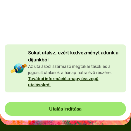
Teljes díj
100 573 HUF
HUF pénznemben megadva
4 046 HUF
volumenkedvezmény
Sokat utalsz, ezért kedvezményt adunk a
díjunkból
Az utalásból származó megtakarítások és a
jogosult utalások a hónap hátralévő részére.
További információ a nagy összegű
utalásokról
Utalás indítása