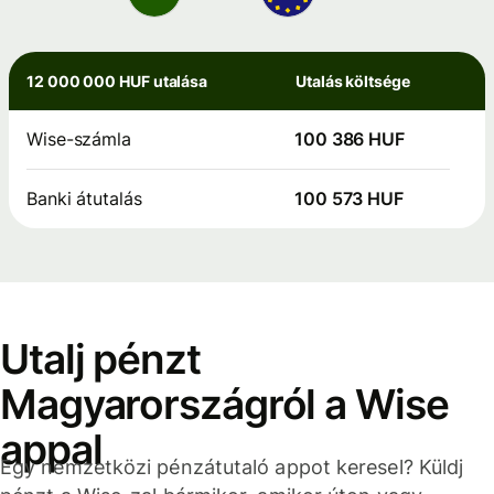
12 000 000 HUF utalása
Utalás költsége
Wise-számla
100 386 HUF
Banki átutalás
100 573 HUF
Utalj pénzt
Magyarországról a Wise
appal
Egy nemzetközi pénzátutaló appot keresel? Küldj