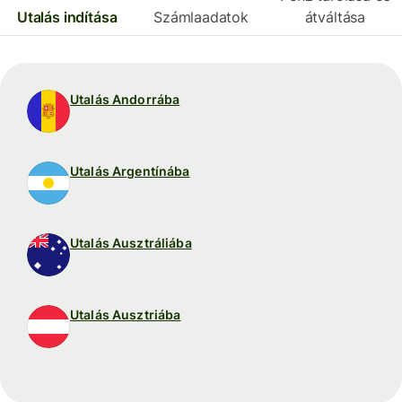
Utalás indítása
Számlaadatok
átváltása
Utalás Andorrába
Utalás Argentínába
Utalás Ausztráliába
Utalás Ausztriába