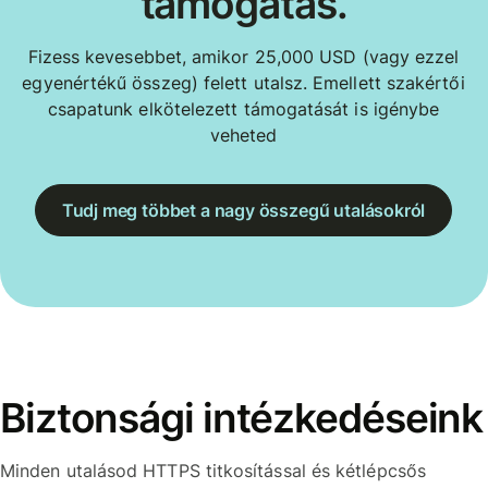
támogatás.
Fizess kevesebbet, amikor 25,000 USD (vagy ezzel
egyenértékű összeg) felett utalsz. Emellett szakértői
csapatunk elkötelezett támogatását is igénybe
veheted
Tudj meg többet a nagy összegű utalásokról
Biztonsági intézkedéseink
Minden utalásod HTTPS titkosítással és kétlépcsős