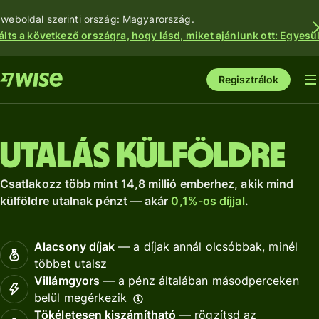
 weboldal szerinti ország: Magyarország.
álts a következő országra, hogy lásd, miket ajánlunk ott: Egyesül
Regisztrálok
Utalás külföldre
Csatlakozz több mint 14,8 millió emberhez, akik mind
külföldre utalnak pénzt — akár
0,1%-os díjjal
.
Alacsony díjak
— a díjak annál olcsóbbak, minél
többet utalsz
Villámgyors
— a pénz általában másodperceken
belül megérkezik
Tökéletesen kiszámítható
— rögzítsd az