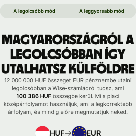
A legolcsóbb mód
A leggyorsabb mód
Magyarországról a
legolcsóbban így
utalhatsz külföldre
12 000 000 HUF összeget EUR pénznembe utalni
legolcsóbban a Wise-számládról tudsz, ami
100 386 HUF
összegbe kerül. Mi a piaci
középárfolyamot használjuk, ami a legkorrektebb
árfolyam, és mindig előre megmutatjuk neked.
HUF
EUR