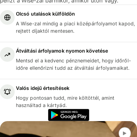
pénzt a Wise-zal bármikor, amikor úton vagy.
Olcsó utalások külföldön
A Wise-zal mindig a piaci középárfolyamot kapod,
rejtett díjaktól mentesen.
Átváltási árfolyamok nyomon követése
Mentsd el a kedvenc pénznemeidet, hogy időről-
időre ellenőrizni tudd az átváltási árfolyamaikat.
Valós idejű értesítések
Hogy pontosan tudd, mire költöttél, amint
használtad a kártyád.