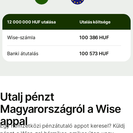
12 000 000 HUF utalása
Utalás költsége
Wise-számla
100 386 HUF
Banki átutalás
100 573 HUF
Utalj pénzt
Magyarországról a Wise
appal
Egy nemzetközi pénzátutaló appot keresel? Küldj