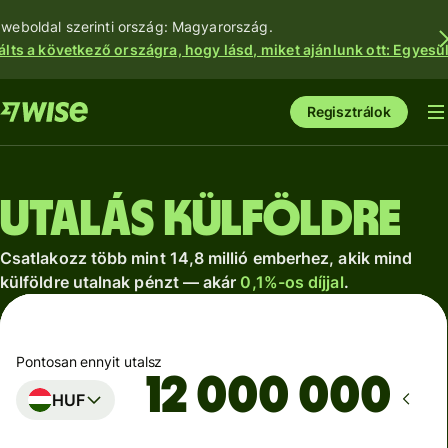
 weboldal szerinti ország: Magyarország.
álts a következő országra, hogy lásd, miket ajánlunk ott: Egyesül
Regisztrálok
Utalás külföldre
Csatlakozz több mint 14,8 millió emberhez, akik mind
külföldre utalnak pénzt — akár
0,1%-os díjjal
.
Pontosan ennyit utalsz
HUF