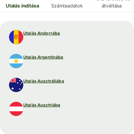
Utalás indítása
Számlaadatok
átváltása
Utalás Andorrába
Utalás Argentínába
Utalás Ausztráliába
Utalás Ausztriába