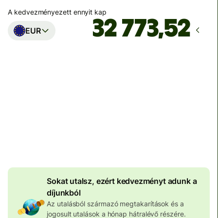
A kedvezményezett ennyit kap
EUR
Ekkor érkezik meg
Ma - másodpercek alatt
Teljes díj
100 573 HUF
HUF pénznemben megadva
4 046 HUF
volumenkedvezmény
Sokat utalsz, ezért kedvezményt adunk a
díjunkból
Az utalásból származó megtakarítások és a
jogosult utalások a hónap hátralévő részére.