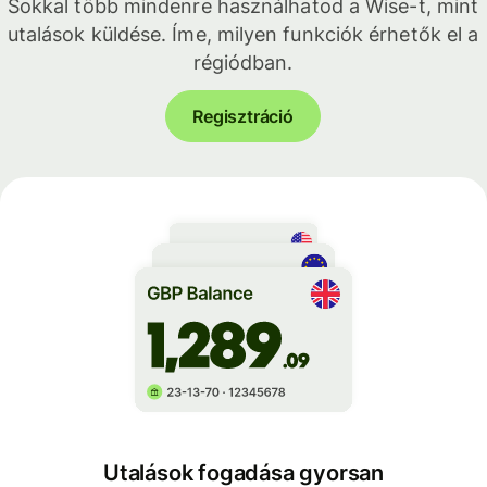
Sokkal több mindenre használhatod a Wise-t, mint
utalások küldése. Íme, milyen funkciók érhetők el a
régiódban.
Regisztráció
Utalások fogadása gyorsan