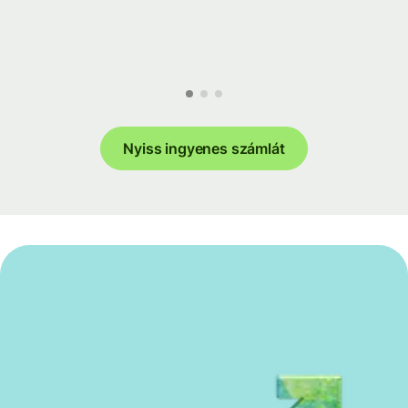
Nyiss ingyenes számlát