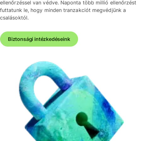
ellenőrzéssel van védve. Naponta több millió ellenőrzést
futtatunk le, hogy minden tranzakciót megvédjünk a
csalásoktól.
Biztonsági intézkedéseink