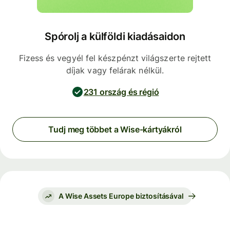
Spórolj a külföldi kiadásaidon
Fizess és vegyél fel készpénzt világszerte rejtett
díjak vagy felárak nélkül.
231 ország és régió
Tudj meg többet a Wise-kártyákról
A Wise Assets Europe biztosításával