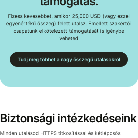
támogatás.
Fizess kevesebbet, amikor 25,000 USD (vagy ezzel
egyenértékű összeg) felett utalsz. Emellett szakértői
csapatunk elkötelezett támogatását is igénybe
veheted
Tudj meg többet a nagy összegű utalásokról
Biztonsági intézkedéseink
Minden utalásod HTTPS titkosítással és kétlépcsős