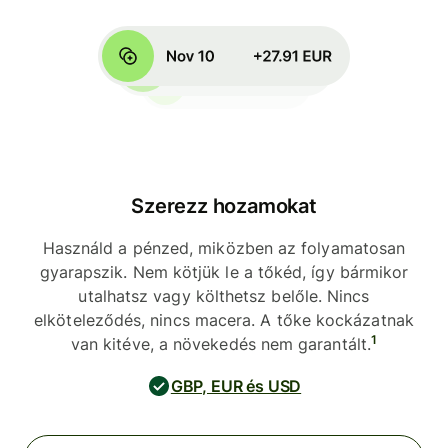
Szerezz hozamokat
Használd a pénzed, miközben az folyamatosan
gyarapszik. Nem kötjük le a tőkéd, így bármikor
utalhatsz vagy költhetsz belőle. Nincs
elköteleződés, nincs macera. A tőke kockázatnak
1
van kitéve, a növekedés nem garantált.
GBP, EUR és USD