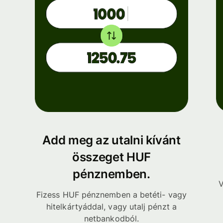
Add meg az utalni kívánt
összeget HUF
pénznemben.
V
Fizess HUF pénznemben a betéti- vagy
hitelkártyáddal, vagy utalj pénzt a
netbankodból.