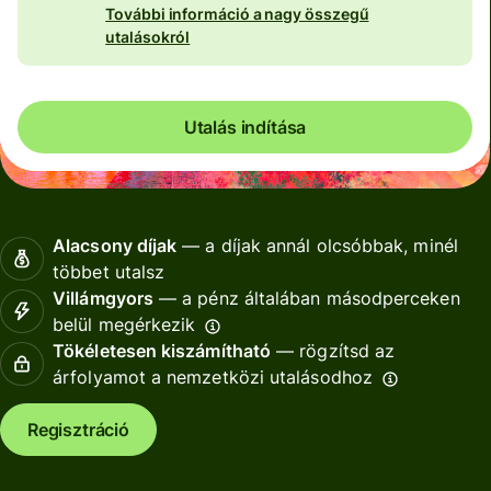
További információ a nagy összegű
utalásokról
Utalás indítása
Alacsony díjak
— a díjak annál olcsóbbak, minél
többet utalsz
Villámgyors
— a pénz általában másodperceken
belül megérkezik
Tökéletesen kiszámítható
— rögzítsd az
árfolyamot a nemzetközi utalásodhoz
Regisztráció