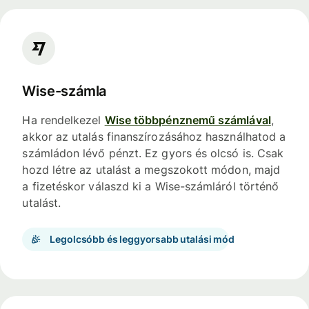
Wise-számla
Ha rendelkezel
Wise többpénznemű számlával
,
akkor az utalás finanszírozásához használhatod a
számládon lévő pénzt. Ez gyors és olcsó is. Csak
hozd létre az utalást a megszokott módon, majd
a fizetéskor válaszd ki a Wise-számláról történő
utalást.
Legolcsóbb és leggyorsabb utalási mód