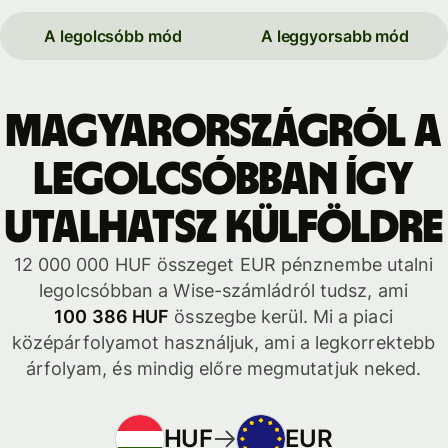
A legolcsóbb mód
A leggyorsabb mód
Magyarországról a
legolcsóbban így
utalhatsz külföldre
12 000 000 HUF összeget EUR pénznembe utalni
legolcsóbban a Wise-számládról tudsz, ami
100 386 HUF
összegbe kerül. Mi a piaci
középárfolyamot használjuk, ami a legkorrektebb
árfolyam, és mindig előre megmutatjuk neked.
HUF
EUR