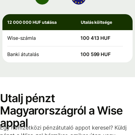
12 000 000 HUF utalása
Utalás költsége
Wise-számla
100 413 HUF
Banki átutalás
100 599 HUF
Utalj pénzt
Magyarországról a Wise
appal
Egy nemzetközi pénzátutaló appot keresel? Küldj