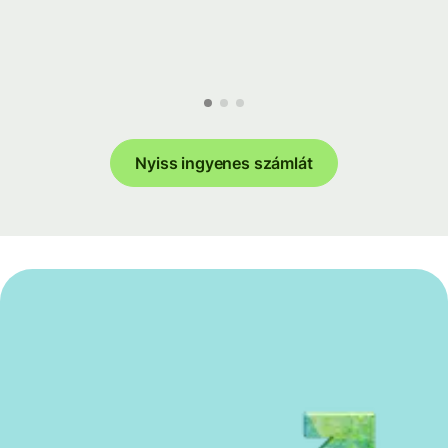
Nyiss ingyenes számlát