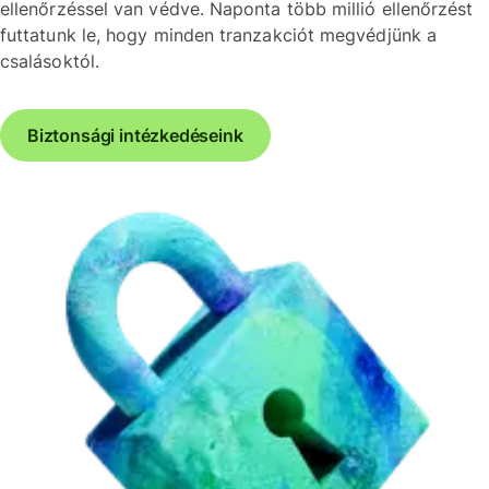
ellenőrzéssel van védve. Naponta több millió ellenőrzést
futtatunk le, hogy minden tranzakciót megvédjünk a
csalásoktól.
Biztonsági intézkedéseink