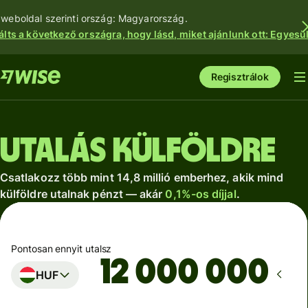
 weboldal szerinti ország: Magyarország.
álts a következő országra, hogy lásd, miket ajánlunk ott: Egyesül
Regisztrálok
Utalás külföldre
Csatlakozz több mint 14,8 millió emberhez, akik mind
külföldre utalnak pénzt — akár
0,1%-os díjjal
.
Pontosan ennyit utalsz
HUF