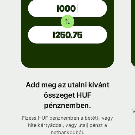
Add meg az utalni kívánt
összeget HUF
pénznemben.
V
Fizess HUF pénznemben a betéti- vagy
hitelkártyáddal, vagy utalj pénzt a
netbankodból.