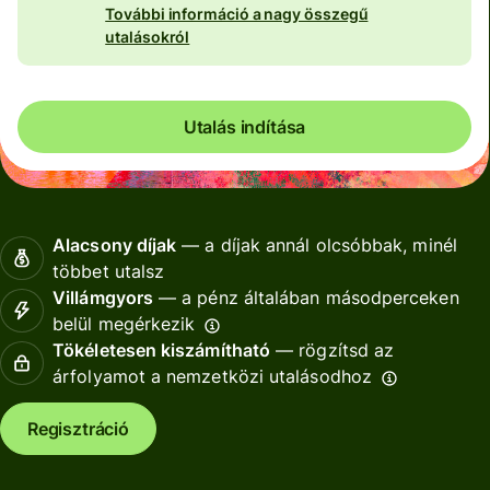
További információ a nagy összegű
utalásokról
Utalás indítása
Alacsony díjak
— a díjak annál olcsóbbak, minél
többet utalsz
Villámgyors
— a pénz általában másodperceken
belül megérkezik
Tökéletesen kiszámítható
— rögzítsd az
árfolyamot a nemzetközi utalásodhoz
Regisztráció