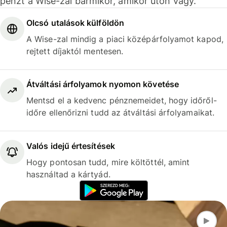
pénzt a Wise-zal bármikor, amikor úton vagy.
Olcsó utalások külföldön
A Wise-zal mindig a piaci középárfolyamot kapod,
rejtett díjaktól mentesen.
Átváltási árfolyamok nyomon követése
Mentsd el a kedvenc pénznemeidet, hogy időről-
időre ellenőrizni tudd az átváltási árfolyamaikat.
Valós idejű értesítések
Hogy pontosan tudd, mire költöttél, amint
használtad a kártyád.