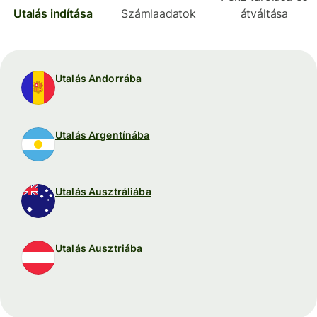
Utalás indítása
Számlaadatok
átváltása
Utalás Andorrába
Utalás Argentínába
Utalás Ausztráliába
Utalás Ausztriába