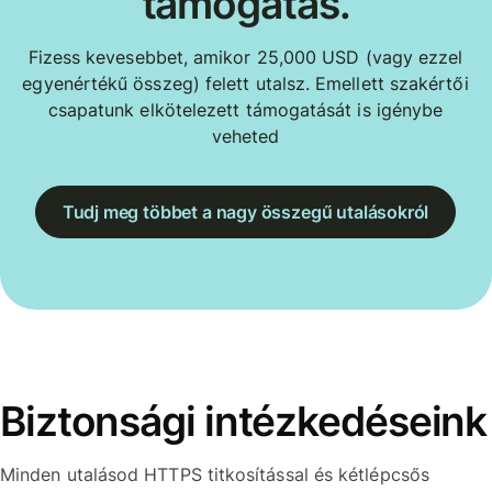
támogatás.
Fizess kevesebbet, amikor 25,000 USD (vagy ezzel
egyenértékű összeg) felett utalsz. Emellett szakértői
csapatunk elkötelezett támogatását is igénybe
veheted
Tudj meg többet a nagy összegű utalásokról
Biztonsági intézkedéseink
Minden utalásod HTTPS titkosítással és kétlépcsős