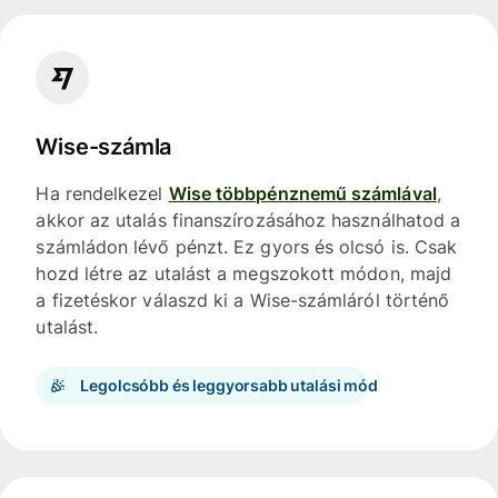
Wise-számla
Ha rendelkezel
Wise többpénznemű számlával
,
akkor az utalás finanszírozásához használhatod a
számládon lévő pénzt. Ez gyors és olcsó is. Csak
hozd létre az utalást a megszokott módon, majd
a fizetéskor válaszd ki a Wise-számláról történő
utalást.
Legolcsóbb és leggyorsabb utalási mód