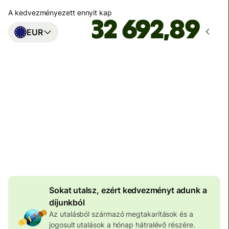
A kedvezményezett ennyit kap
EUR
Ekkor érkezik meg
Ma - másodpercek alatt
Teljes díj
100 599 HUF
HUF pénznemben megadva
4 020 HUF
volumenkedvezmény
Sokat utalsz, ezért kedvezményt adunk a
díjunkból
Az utalásból származó megtakarítások és a
jogosult utalások a hónap hátralévő részére.