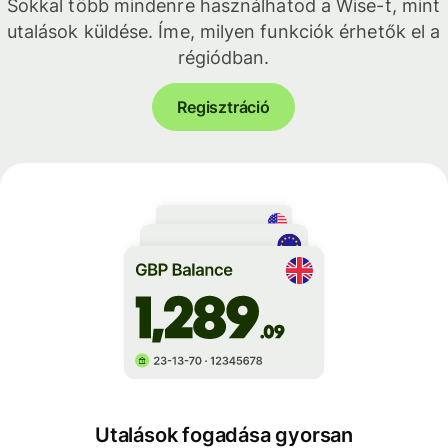
Sokkal több mindenre használhatod a Wise-t, mint
utalások küldése. Íme, milyen funkciók érhetők el a
régiódban.
Regisztráció
Utalások fogadása gyorsan