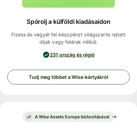
Spórolj a külföldi kiadásaidon
Fizess és vegyél fel készpénzt világszerte rejtett
díjak vagy felárak nélkül.
231 ország és régió
Tudj meg többet a Wise-kártyákról
A Wise Assets Europe biztosításával