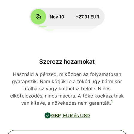
Szerezz hozamokat
Használd a pénzed, miközben az folyamatosan
gyarapszik. Nem kötjük le a tőkéd, így bármikor
utalhatsz vagy költhetsz belőle. Nincs
elköteleződés, nincs macera. A tőke kockázatnak
1
van kitéve, a növekedés nem garantált.
GBP, EUR és USD