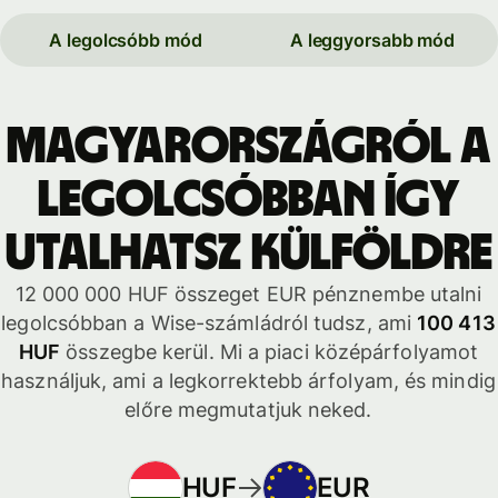
A legolcsóbb mód
A leggyorsabb mód
Magyarországról a
legolcsóbban így
utalhatsz külföldre
12 000 000 HUF összeget EUR pénznembe utalni
legolcsóbban a Wise-számládról tudsz, ami
100 413
HUF
összegbe kerül. Mi a piaci középárfolyamot
használjuk, ami a legkorrektebb árfolyam, és mindig
előre megmutatjuk neked.
HUF
EUR