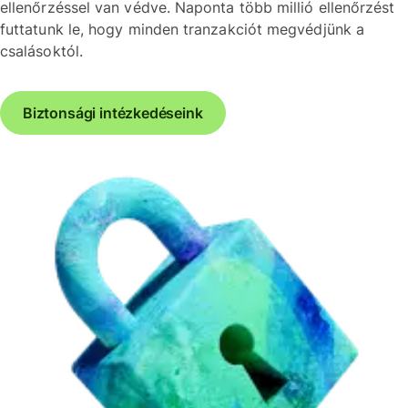
ellenőrzéssel van védve. Naponta több millió ellenőrzést
futtatunk le, hogy minden tranzakciót megvédjünk a
csalásoktól.
Biztonsági intézkedéseink