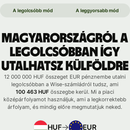
A legolcsóbb mód
A leggyorsabb mód
Magyarországról a
legolcsóbban így
utalhatsz külföldre
12 000 000 HUF összeget EUR pénznembe utalni
legolcsóbban a Wise-számládról tudsz, ami
100 463 HUF
összegbe kerül. Mi a piaci
középárfolyamot használjuk, ami a legkorrektebb
árfolyam, és mindig előre megmutatjuk neked.
HUF
EUR