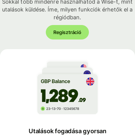
Sokkal több mindenre használhatod a Wise-t, mint
utalások küldése. Íme, milyen funkciók érhetők el a
régiódban.
Regisztráció
Utalások fogadása gyorsan