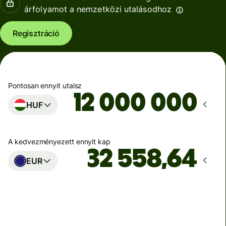
árfolyamot a nemzetközi utalásodhoz
Regisztráció
Pontosan ennyit utalsz
HUF
A kedvezményezett ennyit kap
EUR
Ekkor érkezik meg
Ma - másodpercek alatt