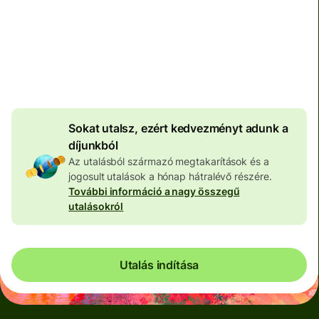
Teljes díj
100 650 HUF
HUF pénznemben megadva
3 969 HUF
volumenkedvezmény
Sokat utalsz, ezért kedvezményt adunk a
díjunkból
Az utalásból származó megtakarítások és a
jogosult utalások a hónap hátralévő részére.
További információ a nagy összegű
utalásokról
Utalás indítása