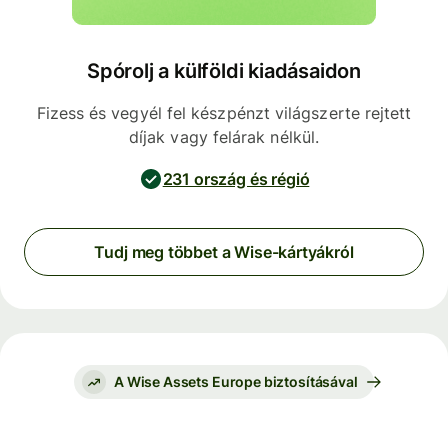
Spórolj a külföldi kiadásaidon
Fizess és vegyél fel készpénzt világszerte rejtett
díjak vagy felárak nélkül.
231 ország és régió
Tudj meg többet a Wise-kártyákról
A Wise Assets Europe biztosításával