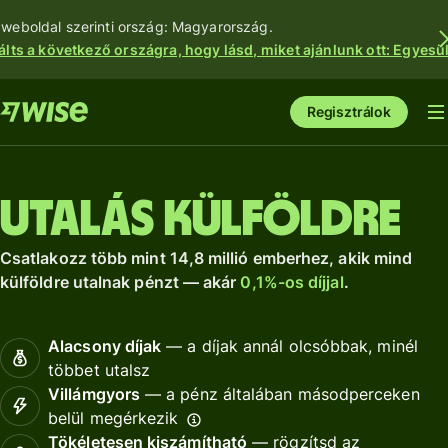
 weboldal szerinti ország: Magyarország.
álts a következő országra, hogy lásd, miket ajánlunk ott: Egyesül
Regisztrálok
Utalás külföldre
Csatlakozz több mint 14,8 millió emberhez, akik mind
külföldre utalnak pénzt — akár
0,1%-os díjjal
.
Alacsony díjak
— a díjak annál olcsóbbak, minél
többet utalsz
Villámgyors
— a pénz általában másodperceken
belül megérkezik
Tökéletesen kiszámítható
— rögzítsd az