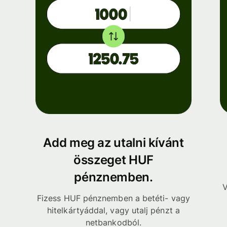
Add meg az utalni kívánt
összeget HUF
pénznemben.
V
Fizess HUF pénznemben a betéti- vagy
hitelkártyáddal, vagy utalj pénzt a
netbankodból.