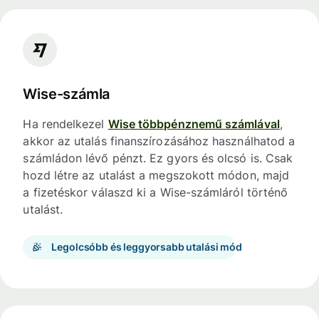
Wise-számla
Ha rendelkezel
Wise többpénznemű számlával
,
akkor az utalás finanszírozásához használhatod a
számládon lévő pénzt. Ez gyors és olcsó is. Csak
hozd létre az utalást a megszokott módon, majd
a fizetéskor válaszd ki a Wise-számláról történő
utalást.
Legolcsóbb és leggyorsabb utalási mód