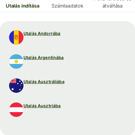
Utalás indítása
Számlaadatok
átváltása
Utalás Andorrába
Utalás Argentínába
Utalás Ausztráliába
Utalás Ausztriába