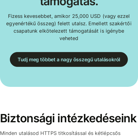
támogatás.
Fizess kevesebbet, amikor 25,000 USD (vagy ezzel
egyenértékű összeg) felett utalsz. Emellett szakértői
csapatunk elkötelezett támogatását is igénybe
veheted
Tudj meg többet a nagy összegű utalásokról
Biztonsági intézkedéseink
Minden utalásod HTTPS titkosítással és kétlépcsős