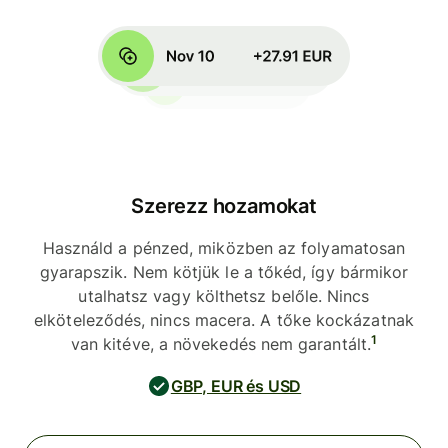
Szerezz hozamokat
Használd a pénzed, miközben az folyamatosan
gyarapszik. Nem kötjük le a tőkéd, így bármikor
utalhatsz vagy költhetsz belőle. Nincs
elköteleződés, nincs macera. A tőke kockázatnak
1
van kitéve, a növekedés nem garantált.
GBP, EUR és USD