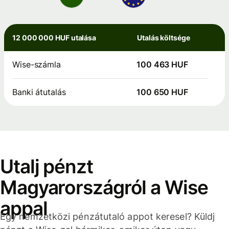
12 000 000 HUF utalása
Utalás költsége
Wise-számla
100 463 HUF
Banki átutalás
100 650 HUF
Utalj pénzt
Magyarországról a Wise
appal
Egy nemzetközi pénzátutaló appot keresel? Küldj