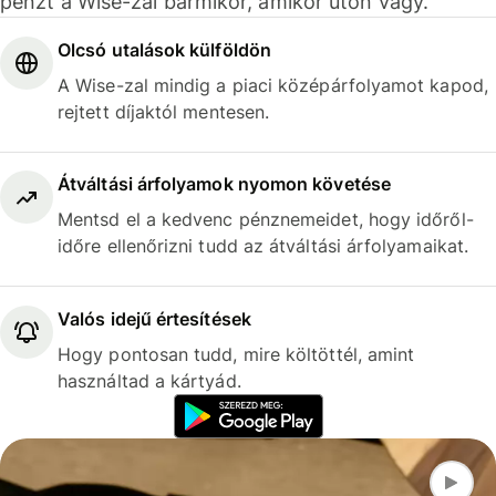
pénzt a Wise-zal bármikor, amikor úton vagy.
Olcsó utalások külföldön
A Wise-zal mindig a piaci középárfolyamot kapod,
rejtett díjaktól mentesen.
Átváltási árfolyamok nyomon követése
Mentsd el a kedvenc pénznemeidet, hogy időről-
időre ellenőrizni tudd az átváltási árfolyamaikat.
Valós idejű értesítések
Hogy pontosan tudd, mire költöttél, amint
használtad a kártyád.