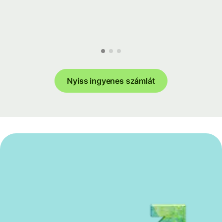
Nyiss ingyenes számlát