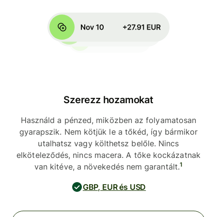
Szerezz hozamokat
Használd a pénzed, miközben az folyamatosan
gyarapszik. Nem kötjük le a tőkéd, így bármikor
utalhatsz vagy költhetsz belőle. Nincs
elköteleződés, nincs macera. A tőke kockázatnak
1
van kitéve, a növekedés nem garantált.
GBP, EUR és USD