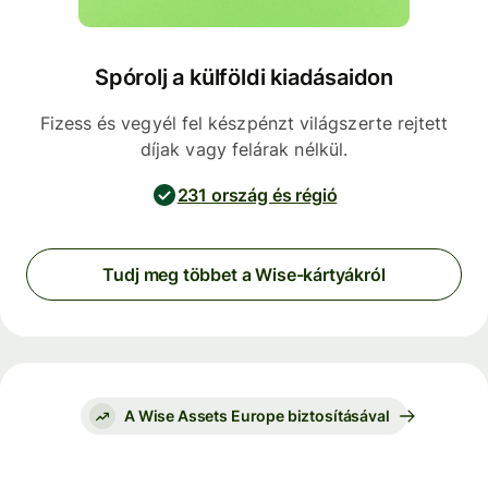
Spórolj a külföldi kiadásaidon
Fizess és vegyél fel készpénzt világszerte rejtett
díjak vagy felárak nélkül.
231 ország és régió
Tudj meg többet a Wise-kártyákról
A Wise Assets Europe biztosításával