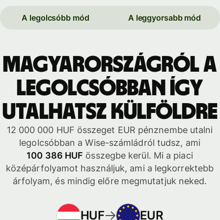
A legolcsóbb mód
A leggyorsabb mód
Magyarországról a
legolcsóbban így
utalhatsz külföldre
12 000 000 HUF összeget EUR pénznembe utalni
legolcsóbban a Wise-számládról tudsz, ami
100 386 HUF
összegbe kerül. Mi a piaci
középárfolyamot használjuk, ami a legkorrektebb
árfolyam, és mindig előre megmutatjuk neked.
HUF
EUR