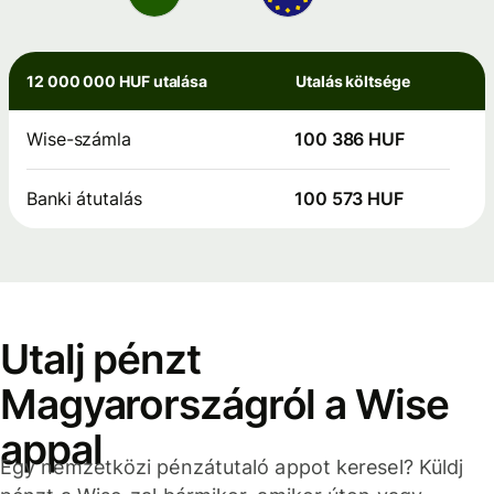
12 000 000 HUF utalása
Utalás költsége
Wise-számla
100 386 HUF
Banki átutalás
100 573 HUF
Utalj pénzt
Magyarországról a Wise
appal
Egy nemzetközi pénzátutaló appot keresel? Küldj