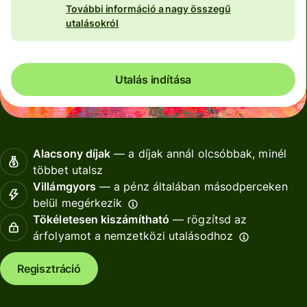
További információ a nagy összegű
utalásokról
Utalás indítása
Alacsony díjak
— a díjak annál olcsóbbak, minél
többet utalsz
Villámgyors
— a pénz általában másodperceken
belül megérkezik
Tökéletesen kiszámítható
— rögzítsd az
árfolyamot a nemzetközi utalásodhoz
Regisztráció