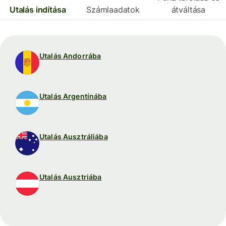
Utalás indítása
Számlaadatok
átváltása
Utalás Andorrába
Utalás Argentínába
Utalás Ausztráliába
Utalás Ausztriába