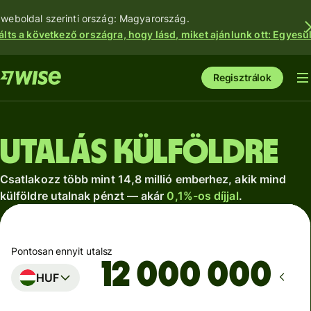
 weboldal szerinti ország: Magyarország.
álts a következő országra, hogy lásd, miket ajánlunk ott: Egyesül
Regisztrálok
Utalás külföldre
Csatlakozz több mint 14,8 millió emberhez, akik mind
külföldre utalnak pénzt — akár
0,1%-os díjjal
.
Pontosan ennyit utalsz
HUF