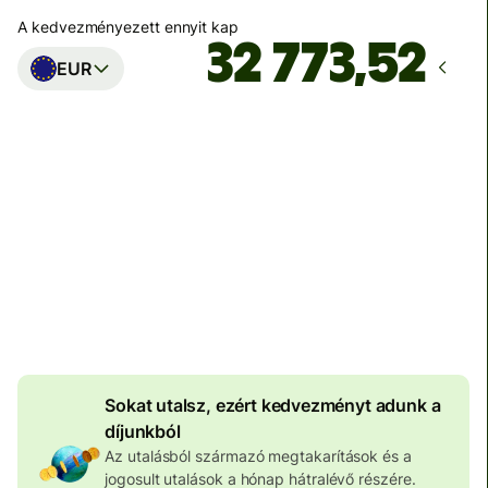
A kedvezményezett ennyit kap
EUR
Ekkor érkezik meg
Ma - másodpercek alatt
Teljes díj
100 573 HUF
HUF pénznemben megadva
4 046 HUF
volumenkedvezmény
Sokat utalsz, ezért kedvezményt adunk a
díjunkból
Az utalásból származó megtakarítások és a
jogosult utalások a hónap hátralévő részére.