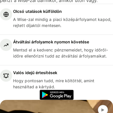
pénzt a Wise-zal bármikor, amikor úton vagy.
Olcsó utalások külföldön
A Wise-zal mindig a piaci középárfolyamot kapod,
rejtett díjaktól mentesen.
Átváltási árfolyamok nyomon követése
Mentsd el a kedvenc pénznemeidet, hogy időről-
időre ellenőrizni tudd az átváltási árfolyamaikat.
Valós idejű értesítések
Hogy pontosan tudd, mire költöttél, amint
használtad a kártyád.