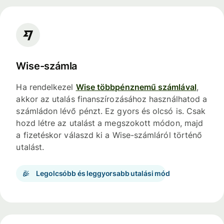
Wise-számla
Ha rendelkezel
Wise többpénznemű számlával
,
akkor az utalás finanszírozásához használhatod a
számládon lévő pénzt. Ez gyors és olcsó is. Csak
hozd létre az utalást a megszokott módon, majd
a fizetéskor válaszd ki a Wise-számláról történő
utalást.
Legolcsóbb és leggyorsabb utalási mód