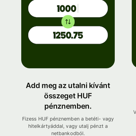
Add meg az utalni kívánt
összeget HUF
pénznemben.
V
Fizess HUF pénznemben a betéti- vagy
hitelkártyáddal, vagy utalj pénzt a
netbankodból.