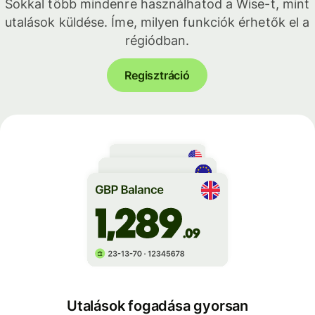
Sokkal több mindenre használhatod a Wise-t, mint
utalások küldése. Íme, milyen funkciók érhetők el a
régiódban.
Regisztráció
Utalások fogadása gyorsan