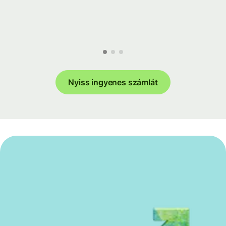
Nyiss ingyenes számlát