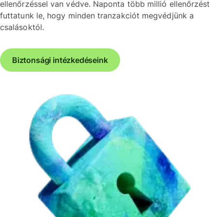
ellenőrzéssel van védve. Naponta több millió ellenőrzést
futtatunk le, hogy minden tranzakciót megvédjünk a
csalásoktól.
Biztonsági intézkedéseink