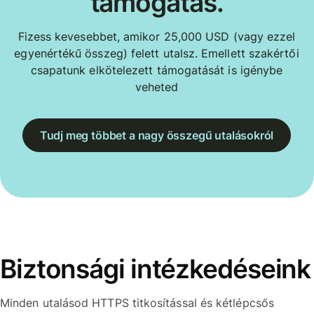
támogatás.
Fizess kevesebbet, amikor 25,000 USD (vagy ezzel
egyenértékű összeg) felett utalsz. Emellett szakértői
csapatunk elkötelezett támogatását is igénybe
veheted
Tudj meg többet a nagy összegű utalásokról
Biztonsági intézkedéseink
Minden utalásod HTTPS titkosítással és kétlépcsős