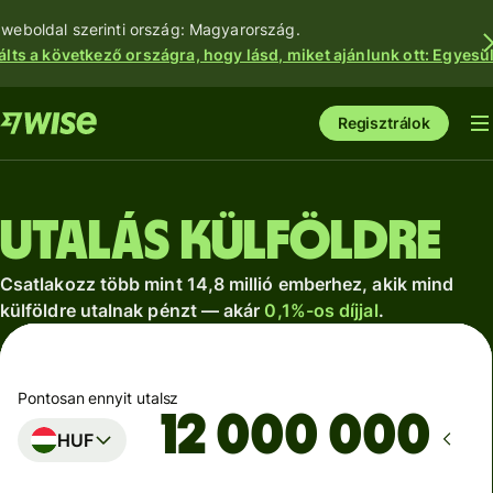
 weboldal szerinti ország: Magyarország.
álts a következő országra, hogy lásd, miket ajánlunk ott: Egyesül
Regisztrálok
Utalás külföldre
Csatlakozz több mint 14,8 millió emberhez, akik mind
külföldre utalnak pénzt — akár
0,1%-os díjjal
.
Pontosan ennyit utalsz
HUF