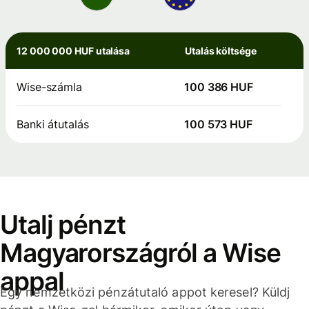
12 000 000 HUF utalása
Utalás költsége
Wise-számla
100 386 HUF
Banki átutalás
100 573 HUF
Utalj pénzt
Magyarországról a Wise
appal
Egy nemzetközi pénzátutaló appot keresel? Küldj