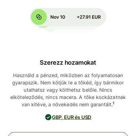
Szerezz hozamokat
Használd a pénzed, miközben az folyamatosan
gyarapszik. Nem kötjük le a tőkéd, így bármikor
utalhatsz vagy költhetsz belőle. Nincs
elköteleződés, nincs macera. A tőke kockázatnak
1
van kitéve, a növekedés nem garantált.
GBP, EUR és USD