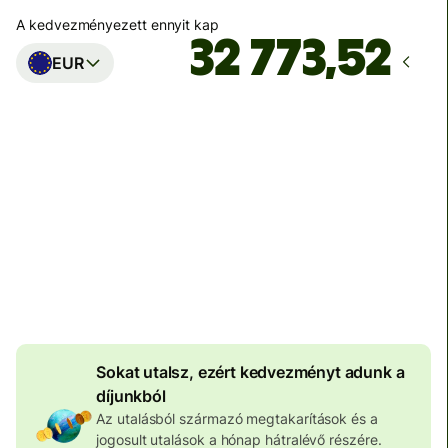
A kedvezményezett ennyit kap
EUR
Ekkor érkezik meg
Ma - másodpercek alatt
Teljes díj
100 573 HUF
HUF pénznemben megadva
4 046 HUF
volumenkedvezmény
Sokat utalsz, ezért kedvezményt adunk a
díjunkból
Az utalásból származó megtakarítások és a
jogosult utalások a hónap hátralévő részére.