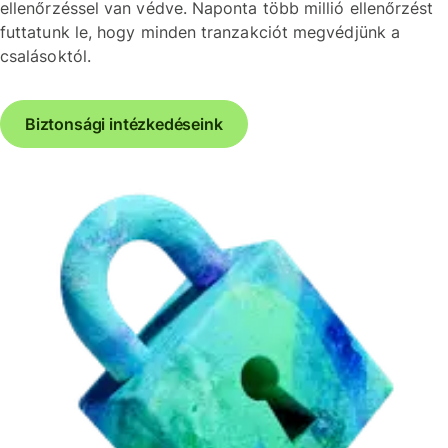
ellenőrzéssel van védve. Naponta több millió ellenőrzést
futtatunk le, hogy minden tranzakciót megvédjünk a
csalásoktól.
Biztonsági intézkedéseink