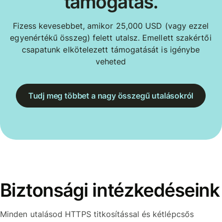
támogatás.
Fizess kevesebbet, amikor 25,000 USD (vagy ezzel
egyenértékű összeg) felett utalsz. Emellett szakértői
csapatunk elkötelezett támogatását is igénybe
veheted
Tudj meg többet a nagy összegű utalásokról
Biztonsági intézkedéseink
Minden utalásod HTTPS titkosítással és kétlépcsős