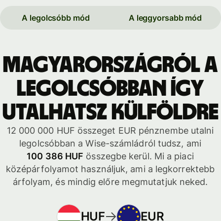
A legolcsóbb mód
A leggyorsabb mód
Magyarországról a
legolcsóbban így
utalhatsz külföldre
12 000 000 HUF összeget EUR pénznembe utalni
legolcsóbban a Wise-számládról tudsz, ami
100 386 HUF
összegbe kerül. Mi a piaci
középárfolyamot használjuk, ami a legkorrektebb
árfolyam, és mindig előre megmutatjuk neked.
HUF
EUR