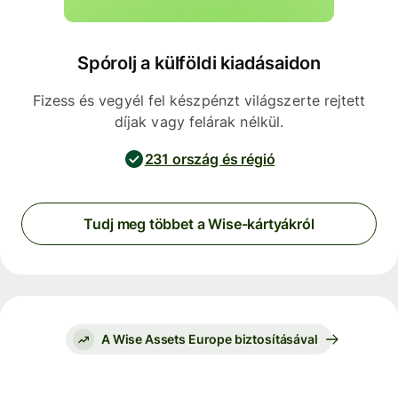
Spórolj a külföldi kiadásaidon
Fizess és vegyél fel készpénzt világszerte rejtett
díjak vagy felárak nélkül.
231 ország és régió
Tudj meg többet a Wise-kártyákról
A Wise Assets Europe biztosításával