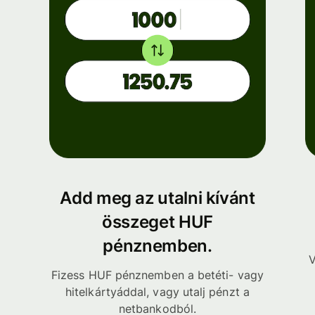
Add meg az utalni kívánt
összeget HUF
pénznemben.
V
Fizess HUF pénznemben a betéti- vagy
hitelkártyáddal, vagy utalj pénzt a
netbankodból.