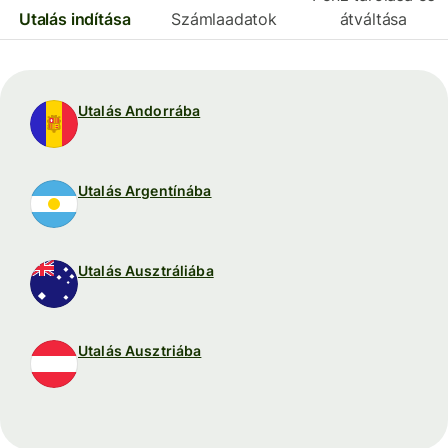
Utalás indítása
Számlaadatok
átváltása
Utalás Andorrába
Utalás Argentínába
Utalás Ausztráliába
Utalás Ausztriába