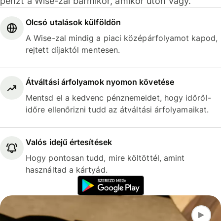
pénzt a Wise-zal bármikor, amikor úton vagy.
Olcsó utalások külföldön
A Wise-zal mindig a piaci középárfolyamot kapod,
rejtett díjaktól mentesen.
Átváltási árfolyamok nyomon követése
Mentsd el a kedvenc pénznemeidet, hogy időről-
időre ellenőrizni tudd az átváltási árfolyamaikat.
Valós idejű értesítések
Hogy pontosan tudd, mire költöttél, amint
használtad a kártyád.