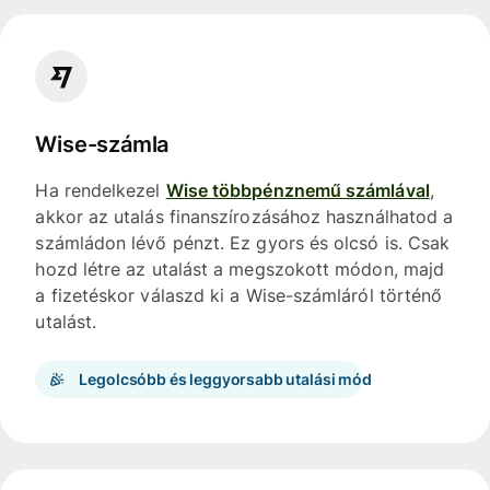
Wise-számla
Ha rendelkezel
Wise többpénznemű számlával
,
akkor az utalás finanszírozásához használhatod a
számládon lévő pénzt. Ez gyors és olcsó is. Csak
hozd létre az utalást a megszokott módon, majd
a fizetéskor válaszd ki a Wise-számláról történő
utalást.
Legolcsóbb és leggyorsabb utalási mód