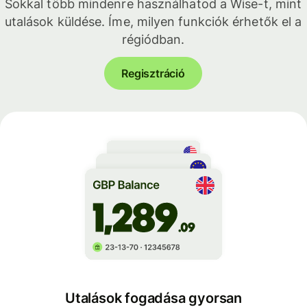
Sokkal több mindenre használhatod a Wise-t, mint
utalások küldése. Íme, milyen funkciók érhetők el a
régiódban.
Regisztráció
Utalások fogadása gyorsan