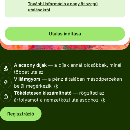
További információ a nagy összegű
utalásokról
Utalás indítása
Alacsony díjak
— a díjak annál olcsóbbak, minél
többet utalsz
Villámgyors
— a pénz általában másodperceken
belül megérkezik
Tökéletesen kiszámítható
— rögzítsd az
árfolyamot a nemzetközi utalásodhoz
Regisztráció