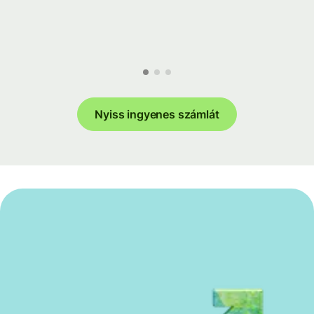
Nyiss ingyenes számlát