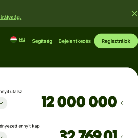
irályság.
HU
Segítség
Bejelentkezés
Regisztrálok
nyit utalsz
nyezett ennyit kap