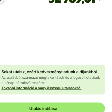
Ekkor érkezik meg
Ma - másodpercek alatt
 HUF
znemben megadva
4 050 HUF
volumenkedvezmény
Sokat utalsz, ezért kedvezményt adunk a díjunkból
Az utalásból származó megtakarítások és a jogosult utalások
a hónap hátralévő részére.
További információ a nagy összegű utalásokról
Utalás indítása