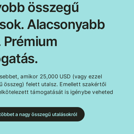
obb összegű
ások. Alacsonyabb
k. Prémium
gatás.
esebbet, amikor 25,000 USD (vagy ezzel
 összeg) felett utalsz. Emellett szakértői
lkötelezett támogatását is igénybe veheted
többet a nagy összegű utalásokról