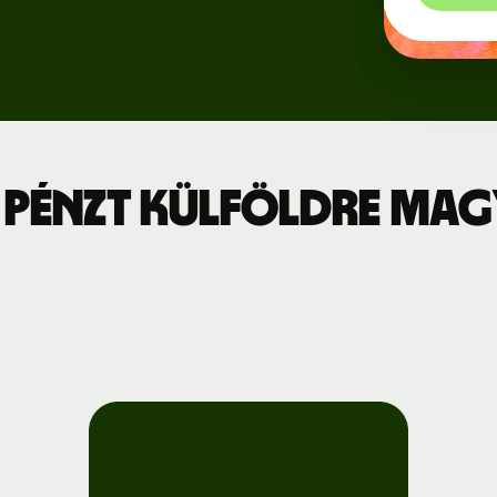
Regisztráció
jszabás
a Wise
Connect-re
leti díjszabás
Fejlesztők
 pénzt külföldre Ma
API-
dokumentáció
megtekintése