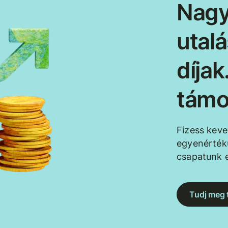
Nagy
utal
díja
támo
Fizess kev
egyenértékű
csapatunk e
Tudj meg 