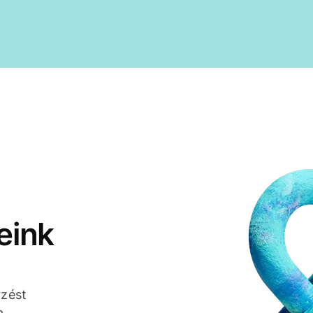
eink
rzést
a