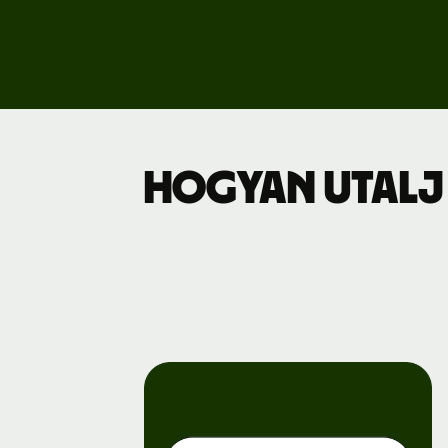
Dí
Üz
Hogyan utalj