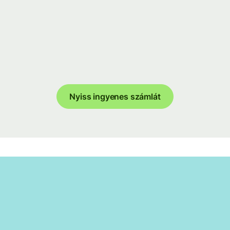
Nyiss ingyenes számlát