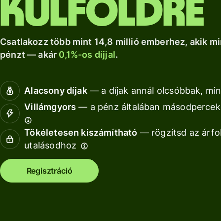
külföldre
a Wise Assets
helyi számlád.
növekedéshez.
Nézz kör
Europe
Nézz körül
Nézz körül
segítségével
Csatlakozz több mint 14,8 millió emberhez, akik mi
pénzt — akár
0,1%-os díjjal
.
Díjszabás
Díjszabás
Alacsony díjak
— a díjak annál olcsóbbak, min
magánszemélyeknek
Villámgyors
— a pénz általában másodperceke
Tökéletesen kiszámítható
— rögzítsd az árfo
Fo
utalásodhoz
AP
Regisztráció
fe
Ki
Ka