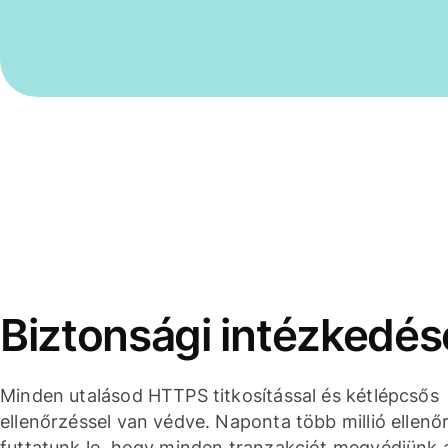
Biztonsági intézkedés
Minden utalásod HTTPS titkosítással és kétlépcsős
ellenőrzéssel van védve. Naponta több millió ellenő
futtatunk le, hogy minden tranzakciót megvédjünk 