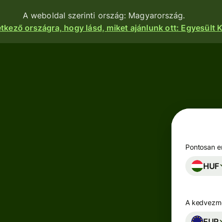
A weboldal szerinti ország: Magyarország.
etkező országra, hogy lásd, miket ajánlunk ott: Egyesült K
nkciók
Termékek
Utalás
Utalás
indítása
Pénzfogadás
Utalások
e
Betéti
fogadása
kártyák
atform
Pontosan en
Céges betéti
HUF
Többpénznemű
kártya
kok,
számlák
igénylése
zetek és
zások
A kedvezmé
Keress
zhatnak a
Iparágak
hozamot a
nkhoz.
EUR