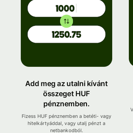
Add meg az utalni kívánt
összeget HUF
pénznemben.
V
Fizess HUF pénznemben a betéti- vagy
hitelkártyáddal, vagy utalj pénzt a
netbankodból.