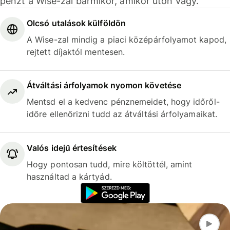
pénzt a Wise-zal bármikor, amikor úton vagy.
Olcsó utalások külföldön
A Wise-zal mindig a piaci középárfolyamot kapod,
rejtett díjaktól mentesen.
Átváltási árfolyamok nyomon követése
Mentsd el a kedvenc pénznemeidet, hogy időről-
időre ellenőrizni tudd az átváltási árfolyamaikat.
Valós idejű értesítések
Hogy pontosan tudd, mire költöttél, amint
használtad a kártyád.