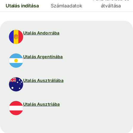
Utalás indítása
Számlaadatok
átváltása
Utalás Andorrába
Utalás Argentínába
Utalás Ausztráliába
Utalás Ausztriába