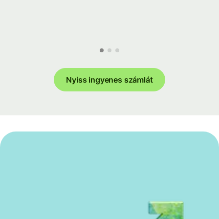
Nyiss ingyenes számlát