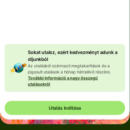
Teljes díj
100 570 HUF
HUF pénznemben megadva
4 049 HUF
volumenkedvezmény
Sokat utalsz, ezért kedvezményt adunk a
díjunkból
Az utalásból származó megtakarítások és a
jogosult utalások a hónap hátralévő részére.
További információ a nagy összegű
utalásokról
Utalás indítása