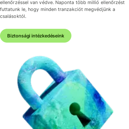
ellenőrzéssel van védve. Naponta több millió ellenőrzést
futtatunk le, hogy minden tranzakciót megvédjünk a
csalásoktól.
Biztonsági intézkedéseink