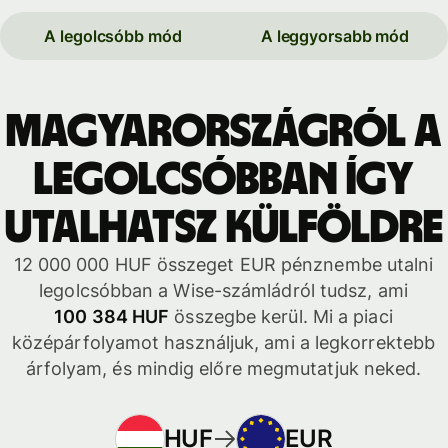
A legolcsóbb mód
A leggyorsabb mód
Magyarországról a
legolcsóbban így
utalhatsz külföldre
12 000 000 HUF összeget EUR pénznembe utalni
legolcsóbban a Wise-számládról tudsz, ami
100 384 HUF
összegbe kerül. Mi a piaci
középárfolyamot használjuk, ami a legkorrektebb
árfolyam, és mindig előre megmutatjuk neked.
HUF
EUR