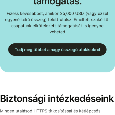
támogatás.
Fizess kevesebbet, amikor 25,000 USD (vagy ezzel
egyenértékű összeg) felett utalsz. Emellett szakértői
csapatunk elkötelezett támogatását is igénybe
veheted
Tudj meg többet a nagy összegű utalásokról
Biztonsági intézkedéseink
Minden utalásod HTTPS titkosítással és kétlépcsős