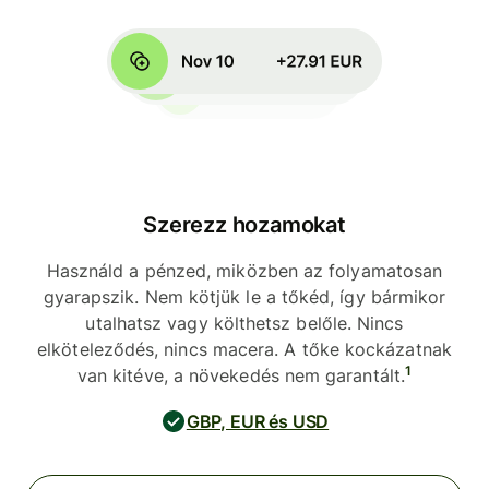
Szerezz hozamokat
Használd a pénzed, miközben az folyamatosan
gyarapszik. Nem kötjük le a tőkéd, így bármikor
utalhatsz vagy költhetsz belőle. Nincs
elköteleződés, nincs macera. A tőke kockázatnak
1
van kitéve, a növekedés nem garantált.
GBP, EUR és USD