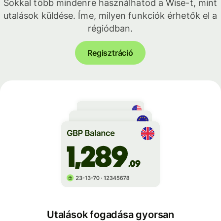
Sokkal több mindenre használhatod a Wise-t, mint
utalások küldése. Íme, milyen funkciók érhetők el a
régiódban.
Regisztráció
Utalások fogadása gyorsan