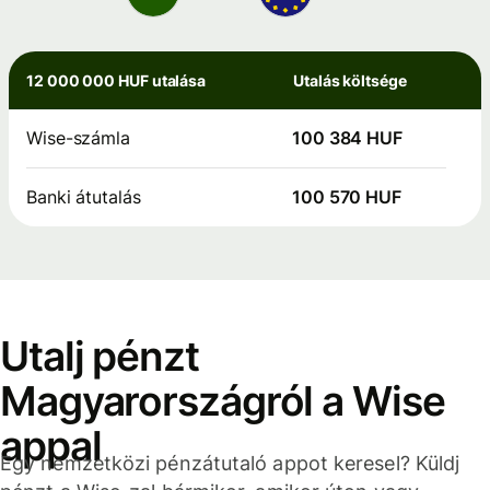
12 000 000 HUF utalása
Utalás költsége
Wise-számla
100 384 HUF
Banki átutalás
100 570 HUF
Utalj pénzt
Magyarországról a Wise
appal
Egy nemzetközi pénzátutaló appot keresel? Küldj