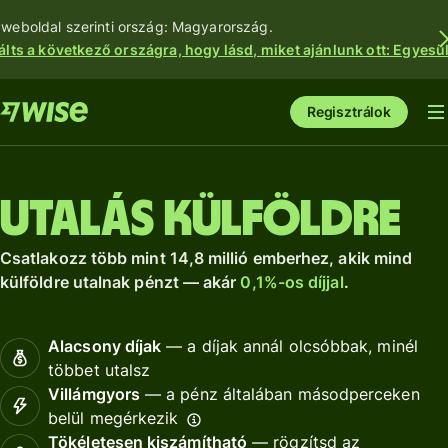
 weboldal szerinti ország: Magyarország.
álts a következő országra, hogy lásd, miket ajánlunk ott: Egyesül
Regisztrálok
Utalás külföldre
Csatlakozz több mint 14,8 millió emberhez, akik mind
külföldre utalnak pénzt — akár
0,1%-os díjjal
.
Alacsony díjak
— a díjak annál olcsóbbak, minél
többet utalsz
Villámgyors
— a pénz általában másodperceken
belül megérkezik
Tökéletesen kiszámítható
— rögzítsd az