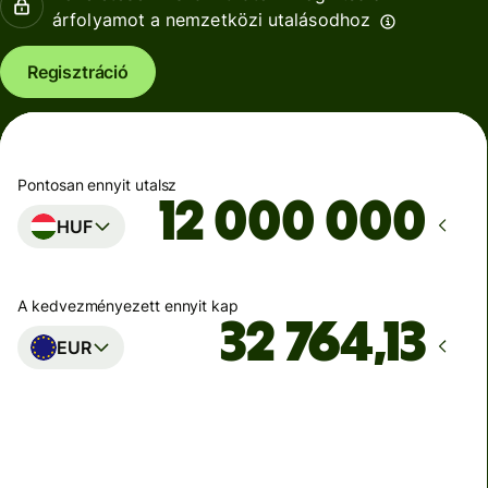
árfolyamot a nemzetközi utalásodhoz
Regisztráció
Pontosan ennyit utalsz
HUF
A kedvezményezett ennyit kap
EUR
Ekkor érkezik meg
Ma - másodpercek alatt