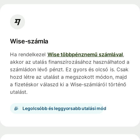
Wise-számla
Ha rendelkezel
Wise többpénznemű számlával
,
akkor az utalás finanszírozásához használhatod a
számládon lévő pénzt. Ez gyors és olcsó is. Csak
hozd létre az utalást a megszokott módon, majd
a fizetéskor válaszd ki a Wise-számláról történő
utalást.
Legolcsóbb és leggyorsabb utalási mód