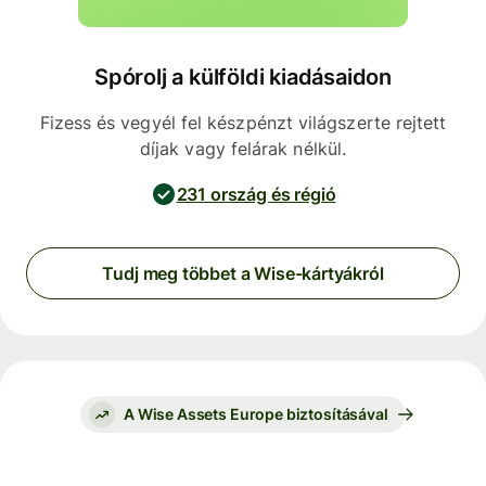
Spórolj a külföldi kiadásaidon
Fizess és vegyél fel készpénzt világszerte rejtett
díjak vagy felárak nélkül.
231 ország és régió
Tudj meg többet a Wise-kártyákról
A Wise Assets Europe biztosításával