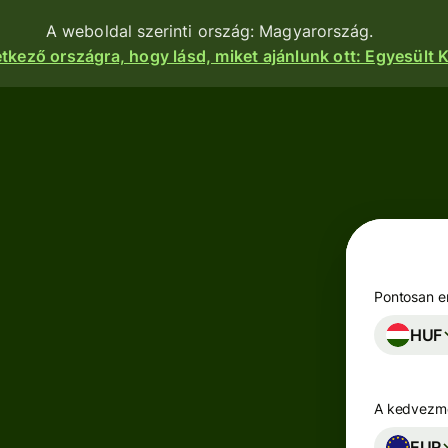
A weboldal szerinti ország: Magyarország.
etkező országra, hogy lásd, miket ajánlunk ott: Egyesült K
nkciók
Termékek
Utalás
Utalás
indítása
Pénzfogadás
Utalások
e
Betéti
fogadása
kártyák
atform
Pontosan en
Céges betéti
HUF
Többpénznemű
kártya
kok,
számlák
igénylése
zetek és
zások
A kedvezmé
Keress
zhatnak a
Iparágak
hozamot a
nkhoz.
EUR