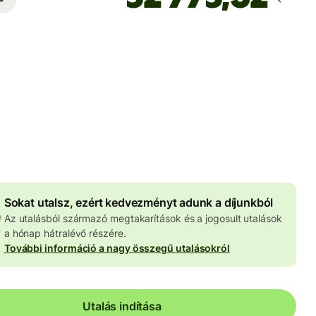
Ekkor érkezik meg
Ma - másodpercek alatt
 HUF
znemben megadva
4 046 HUF
volumenkedvezmény
Sokat utalsz, ezért kedvezményt adunk a díjunkból
Az utalásból származó megtakarítások és a jogosult utalások
a hónap hátralévő részére.
További információ a nagy összegű utalásokról
Utalás indítása