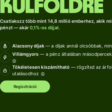
külföldre
a Wise Assets
helyi számlád.
növekedéshez.
Nézz kör
Europe
Nézz körül
Nézz körül
segítségével
Csatlakozz több mint 14,8 millió emberhez, akik mi
pénzt — akár
0,1%-os díjjal
.
Díjszabás
Díjszabás
Alacsony díjak
— a díjak annál olcsóbbak, min
magánszemélyeknek
Villámgyors
— a pénz általában másodperceke
Tökéletesen kiszámítható
— rögzítsd az árfo
Fo
utalásodhoz
AP
Regisztráció
fe
Ki
Ka