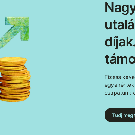
Nagy
utal
díja
támo
Fizess kev
egyenértékű
csapatunk e
Tudj meg 