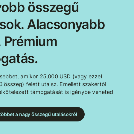
obb összegű
ások. Alacsonyabb
k. Prémium
gatás.
esebbet, amikor 25,000 USD (vagy ezzel
 összeg) felett utalsz. Emellett szakértői
lkötelezett támogatását is igénybe veheted
többet a nagy összegű utalásokról