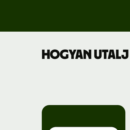
Dí
Üz
Hogyan utalj