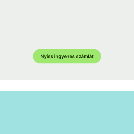
Nyiss ingyenes számlát