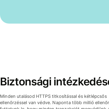
Biztonsági intézkedés
Minden utalásod HTTPS titkosítással és kétlépcsős
ellenőrzéssel van védve. Naponta több millió ellenő
futtatunk le, hogy minden tranzakciót megvédjünk 