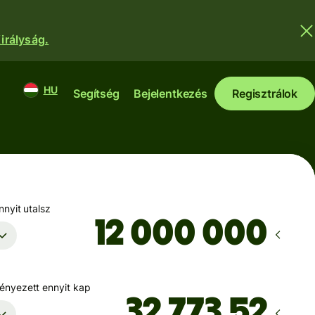
irályság.
HU
Segítség
Bejelentkezés
Regisztrálok
nyit utalsz
nyezett ennyit kap