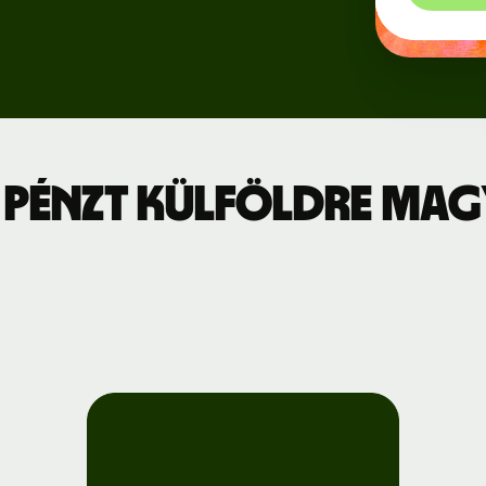
Regisztráció
jszabás
a Wise
Connect-re
leti díjszabás
Fejlesztők
 pénzt külföldre Ma
API-
dokumentáció
megtekintése