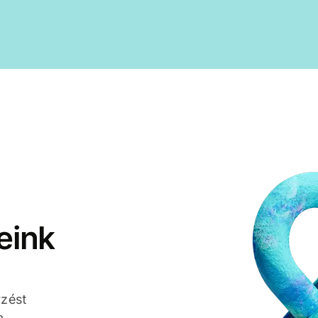
eink
rzést
a