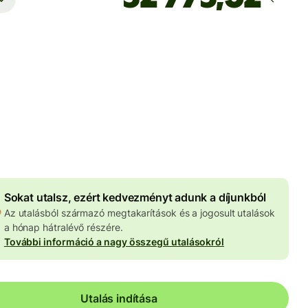
Ekkor érkezik meg
Ma - másodpercek alatt
 HUF
znemben megadva
4 046 HUF
volumenkedvezmény
Sokat utalsz, ezért kedvezményt adunk a díjunkból
Az utalásból származó megtakarítások és a jogosult utalások
a hónap hátralévő részére.
További információ a nagy összegű utalásokról
Utalás indítása