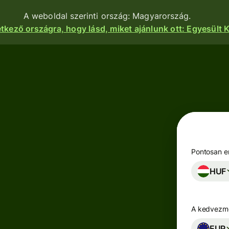
A weboldal szerinti ország: Magyarország.
etkező országra, hogy lásd, miket ajánlunk ott: Egyesült K
nkciók
Termékek
Utalás
Utalás
indítása
Pénzfogadás
Utalások
e
Betéti
fogadása
kártyák
atform
Pontosan en
Céges betéti
HUF
Többpénznemű
kártya
kok,
számlák
igénylése
zetek és
zások
A kedvezmé
Keress
zhatnak a
Iparágak
hozamot a
nkhoz.
EUR