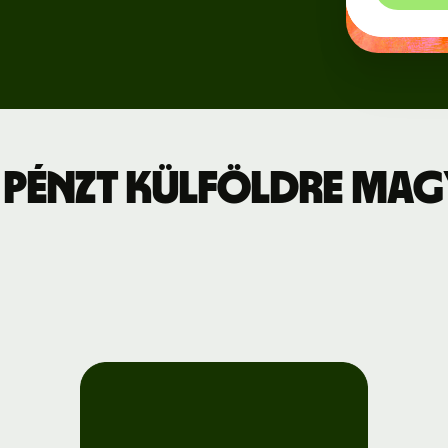
Regisztráció
jszabás
a Wise
Connect-re
leti díjszabás
Fejlesztők
 pénzt külföldre Ma
API-
dokumentáció
megtekintése