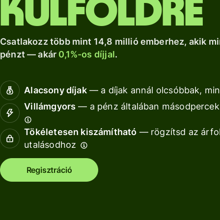
külföldre
a Wise Assets
helyi számlád.
növekedéshez.
Nézz kör
Europe
Nézz körül
Nézz körül
segítségével
Csatlakozz több mint 14,8 millió emberhez, akik mi
pénzt — akár
0,1%-os díjjal
.
Díjszabás
Díjszabás
Alacsony díjak
— a díjak annál olcsóbbak, min
magánszemélyeknek
Villámgyors
— a pénz általában másodperceke
Tökéletesen kiszámítható
— rögzítsd az árfo
Fo
utalásodhoz
AP
Regisztráció
fe
Ki
Ka