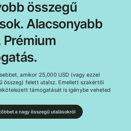
obb összegű
ások. Alacsonyabb
k. Prémium
gatás.
esebbet, amikor 25,000 USD (vagy ezzel
 összeg) felett utalsz. Emellett szakértői
lkötelezett támogatását is igénybe veheted
többet a nagy összegű utalásokról