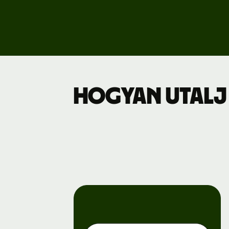
Dí
Üz
Hogyan utalj