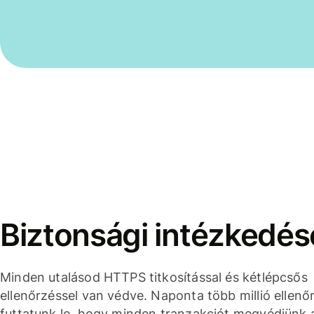
Biztonsági intézkedés
Minden utalásod HTTPS titkosítással és kétlépcsős
ellenőrzéssel van védve. Naponta több millió ellenő
futtatunk le, hogy minden tranzakciót megvédjünk 