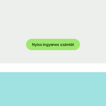
Nyiss ingyenes számlát