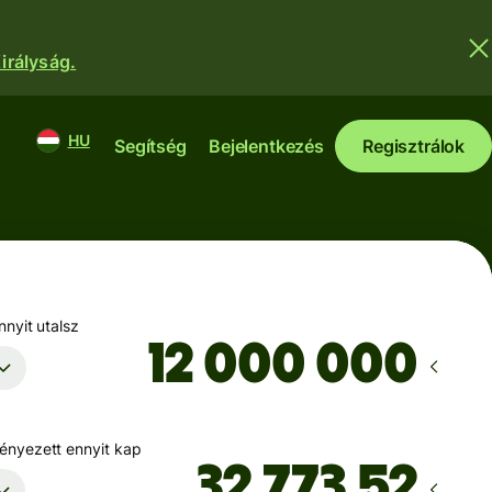
irályság.
HU
Segítség
Bejelentkezés
Regisztrálok
nyit utalsz
nyezett ennyit kap