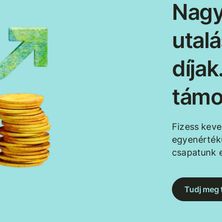
Nagy
utal
díja
támo
Fizess kev
egyenértékű
csapatunk e
Tudj meg 