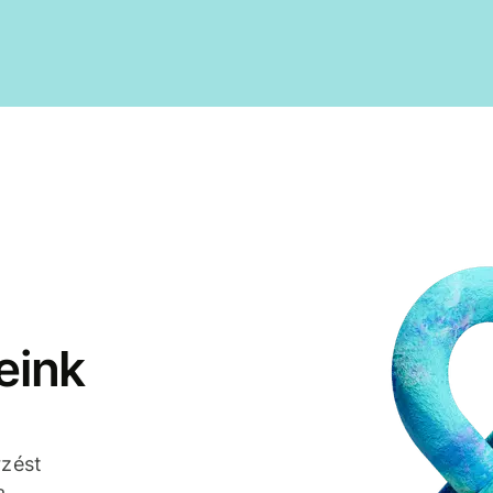
eink
rzést
a