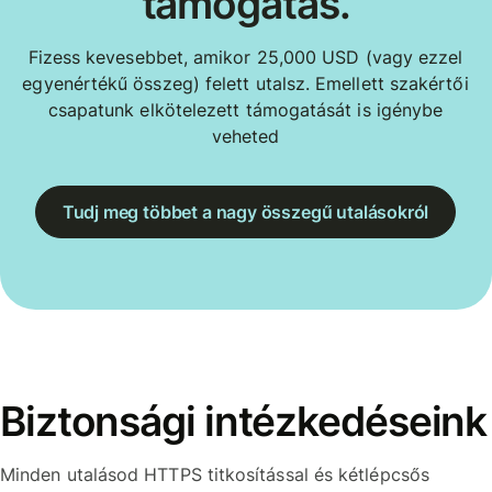
támogatás.
Fizess kevesebbet, amikor 25,000 USD (vagy ezzel
egyenértékű összeg) felett utalsz. Emellett szakértői
csapatunk elkötelezett támogatását is igénybe
veheted
Tudj meg többet a nagy összegű utalásokról
Biztonsági intézkedéseink
Minden utalásod HTTPS titkosítással és kétlépcsős