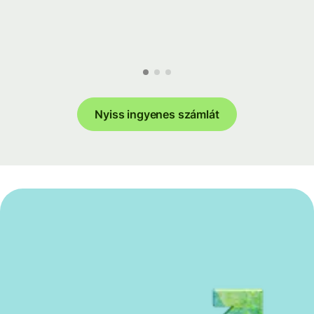
Nyiss ingyenes számlát