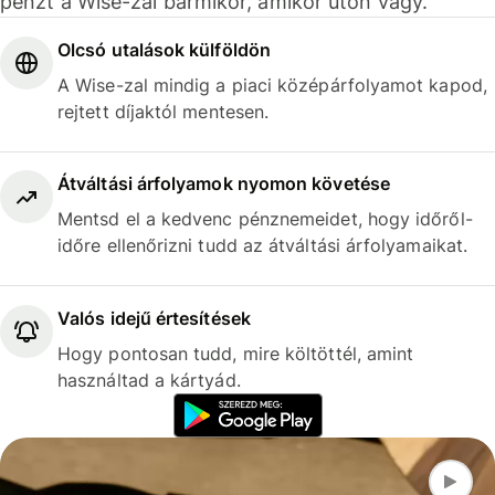
pénzt a Wise-zal bármikor, amikor úton vagy.
Olcsó utalások külföldön
A Wise-zal mindig a piaci középárfolyamot kapod,
rejtett díjaktól mentesen.
Átváltási árfolyamok nyomon követése
Mentsd el a kedvenc pénznemeidet, hogy időről-
időre ellenőrizni tudd az átváltási árfolyamaikat.
Valós idejű értesítések
Hogy pontosan tudd, mire költöttél, amint
használtad a kártyád.