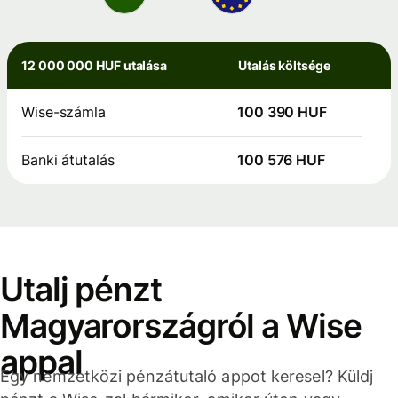
12 000 000 HUF utalása
Utalás költsége
Wise-számla
100 390 HUF
Banki átutalás
100 576 HUF
Utalj pénzt
Magyarországról a Wise
appal
Egy nemzetközi pénzátutaló appot keresel? Küldj