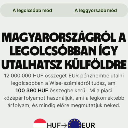
A legolcsóbb mód
A leggyorsabb mód
Magyarországról a
legolcsóbban így
utalhatsz külföldre
12 000 000 HUF összeget EUR pénznembe utalni
legolcsóbban a Wise-számládról tudsz, ami
100 390 HUF
összegbe kerül. Mi a piaci
középárfolyamot használjuk, ami a legkorrektebb
árfolyam, és mindig előre megmutatjuk neked.
HUF
EUR