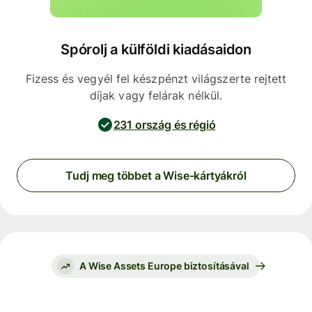
Spórolj a külföldi kiadásaidon
Fizess és vegyél fel készpénzt világszerte rejtett
díjak vagy felárak nélkül.
231 ország és régió
Tudj meg többet a Wise-kártyákról
A Wise Assets Europe biztosításával