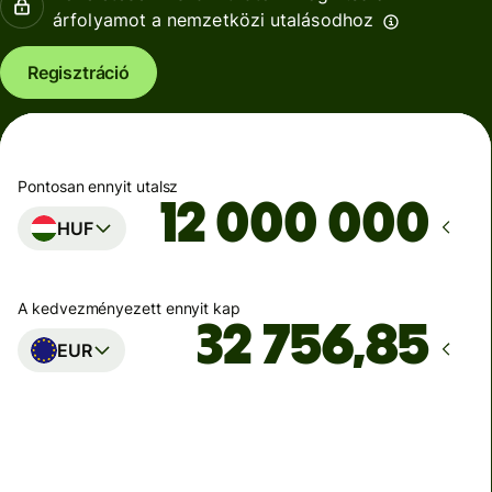
árfolyamot a nemzetközi utalásodhoz
Regisztráció
Pontosan ennyit utalsz
HUF
A kedvezményezett ennyit kap
EUR
Ekkor érkezik meg
Ma - másodpercek alatt