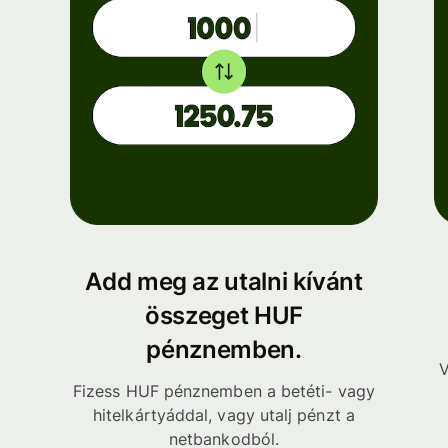
Add meg az utalni kívánt
összeget HUF
pénznemben.
V
Fizess HUF pénznemben a betéti- vagy
hitelkártyáddal, vagy utalj pénzt a
netbankodból.