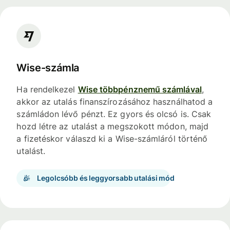
Wise-számla
Ha rendelkezel
Wise többpénznemű számlával
,
akkor az utalás finanszírozásához használhatod a
számládon lévő pénzt. Ez gyors és olcsó is. Csak
hozd létre az utalást a megszokott módon, majd
a fizetéskor válaszd ki a Wise-számláról történő
utalást.
Legolcsóbb és leggyorsabb utalási mód