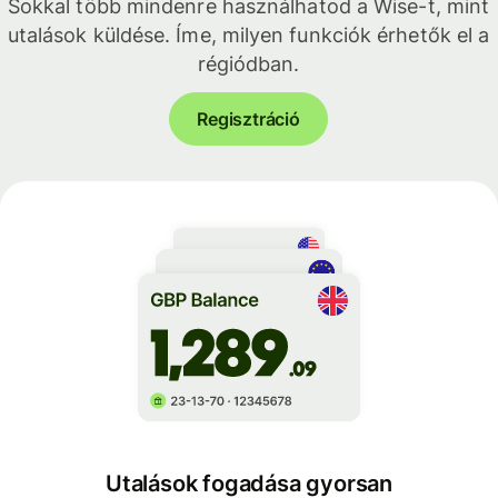
Sokkal több mindenre használhatod a Wise-t, mint
utalások küldése. Íme, milyen funkciók érhetők el a
régiódban.
Regisztráció
Utalások fogadása gyorsan