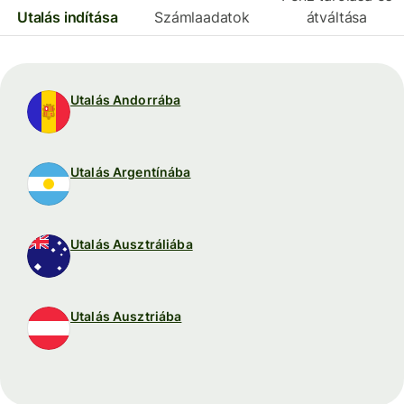
Utalás indítása
Számlaadatok
átváltása
Utalás Andorrába
Utalás Argentínába
Utalás Ausztráliába
Utalás Ausztriába