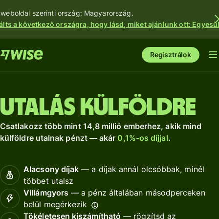
 weboldal szerinti ország: Magyarország.
álts a következő országra, hogy lásd, miket ajánlunk ott: Egyesül
Regisztrálok
Utalás külföldre
Csatlakozz több mint 14,8 millió emberhez, akik mind
külföldre utalnak pénzt — akár
0,1%-os díjjal
.
Alacsony díjak
— a díjak annál olcsóbbak, minél
többet utalsz
Villámgyors
— a pénz általában másodperceken
belül megérkezik
Tökéletesen kiszámítható
— rögzítsd az