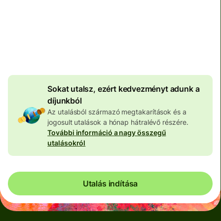
Teljes díj
100 576 HUF
HUF pénznemben megadva
4 043 HUF
volumenkedvezmény
Sokat utalsz, ezért kedvezményt adunk a
díjunkból
Az utalásból származó megtakarítások és a
jogosult utalások a hónap hátralévő részére.
További információ a nagy összegű
utalásokról
Utalás indítása