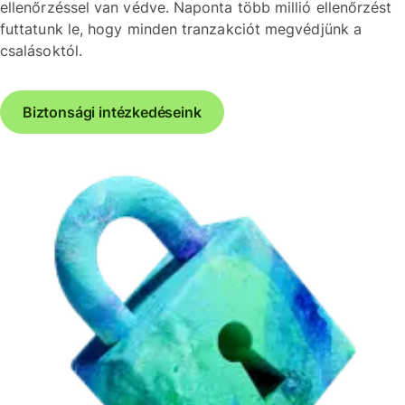
ellenőrzéssel van védve. Naponta több millió ellenőrzést
futtatunk le, hogy minden tranzakciót megvédjünk a
csalásoktól.
Biztonsági intézkedéseink