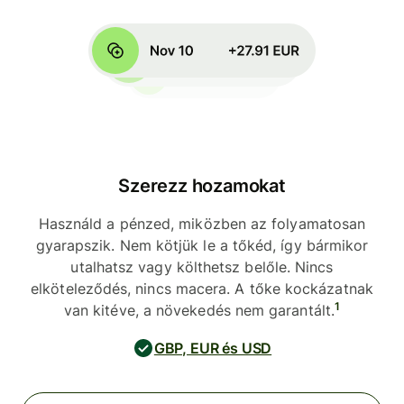
Szerezz hozamokat
Használd a pénzed, miközben az folyamatosan
gyarapszik. Nem kötjük le a tőkéd, így bármikor
utalhatsz vagy költhetsz belőle. Nincs
elköteleződés, nincs macera. A tőke kockázatnak
1
van kitéve, a növekedés nem garantált.
GBP, EUR és USD