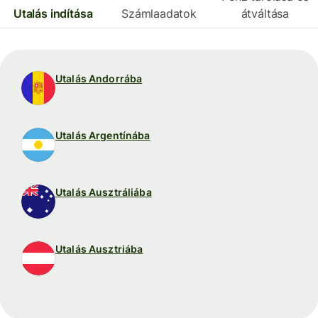
Utalás indítása
Számlaadatok
átváltása
Utalás Andorrába
Utalás Argentínába
Utalás Ausztráliába
Utalás Ausztriába