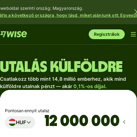
 weboldal szerinti ország: Magyarország.
álts a következő országra, hogy lásd, miket ajánlunk ott: Egyesül
Regisztrálok
Utalás külföldre
Csatlakozz több mint 14,8 millió emberhez, akik mind
külföldre utalnak pénzt — akár
0,1%-os díjjal
.
Pontosan ennyit utalsz
HUF