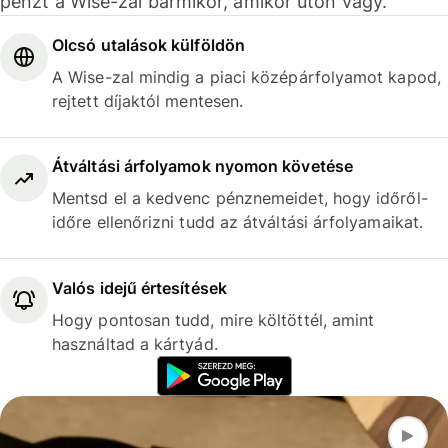
pénzt a Wise-zal bármikor, amikor úton vagy.
Olcsó utalások külföldön
A Wise-zal mindig a piaci középárfolyamot kapod,
rejtett díjaktól mentesen.
Átváltási árfolyamok nyomon követése
Mentsd el a kedvenc pénznemeidet, hogy időről-
időre ellenőrizni tudd az átváltási árfolyamaikat.
Valós idejű értesítések
Hogy pontosan tudd, mire költöttél, amint
használtad a kártyád.