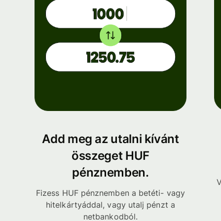
Add meg az utalni kívánt
összeget HUF
pénznemben.
V
Fizess HUF pénznemben a betéti- vagy
hitelkártyáddal, vagy utalj pénzt a
netbankodból.