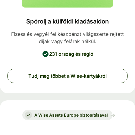
Spórolj a külföldi kiadásaidon
Fizess és vegyél fel készpénzt világszerte rejtett
díjak vagy felárak nélkül.
231 ország és régió
Tudj meg többet a Wise-kártyákról
A Wise Assets Europe biztosításával