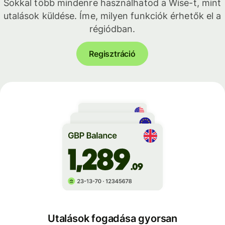
Sokkal több mindenre használhatod a Wise-t, mint
utalások küldése. Íme, milyen funkciók érhetők el a
régiódban.
Regisztráció
Utalások fogadása gyorsan