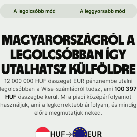
A legolcsóbb mód
A leggyorsabb mód
Magyarországról a
legolcsóbban így
utalhatsz külföldre
12 000 000 HUF összeget EUR pénznembe utalni
legolcsóbban a Wise-számládról tudsz, ami
100 397
HUF
összegbe kerül. Mi a piaci középárfolyamot
használjuk, ami a legkorrektebb árfolyam, és mindig
előre megmutatjuk neked.
HUF
EUR