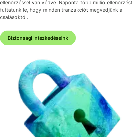
ellenőrzéssel van védve. Naponta több millió ellenőrzést
futtatunk le, hogy minden tranzakciót megvédjünk a
csalásoktól.
Biztonsági intézkedéseink