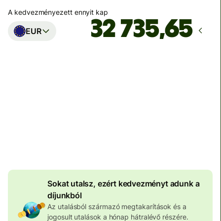
A kedvezményezett ennyit kap
EUR
Ekkor érkezik meg
Ma - másodpercek alatt
Teljes díj
100 583 HUF
HUF pénznemben megadva
4 036 HUF
volumenkedvezmény
Sokat utalsz, ezért kedvezményt adunk a
díjunkból
Az utalásból származó megtakarítások és a
jogosult utalások a hónap hátralévő részére.