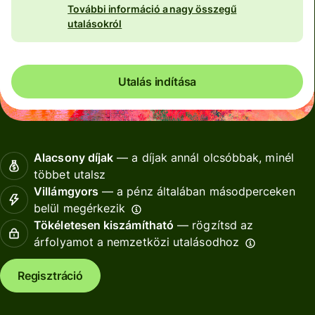
További információ a nagy összegű
utalásokról
Utalás indítása
Alacsony díjak
— a díjak annál olcsóbbak, minél
többet utalsz
Villámgyors
— a pénz általában másodperceken
belül megérkezik
Tökéletesen kiszámítható
— rögzítsd az
árfolyamot a nemzetközi utalásodhoz
Regisztráció