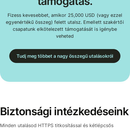
támogatás.
Fizess kevesebbet, amikor 25,000 USD (vagy ezzel
egyenértékű összeg) felett utalsz. Emellett szakértői
csapatunk elkötelezett támogatását is igénybe
veheted
Tudj meg többet a nagy összegű utalásokról
Biztonsági intézkedéseink
Minden utalásod HTTPS titkosítással és kétlépcsős