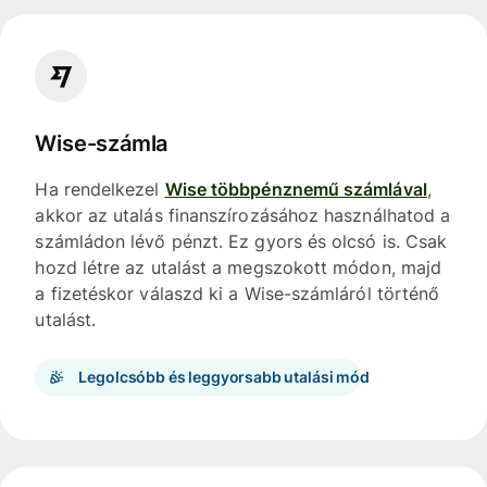
Wise-számla
Ha rendelkezel
Wise többpénznemű számlával
,
akkor az utalás finanszírozásához használhatod a
számládon lévő pénzt. Ez gyors és olcsó is. Csak
hozd létre az utalást a megszokott módon, majd
a fizetéskor válaszd ki a Wise-számláról történő
utalást.
Legolcsóbb és leggyorsabb utalási mód