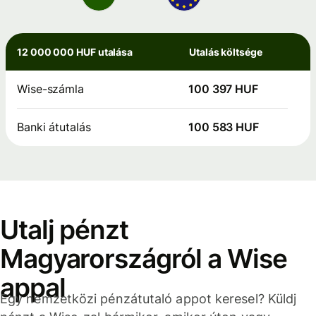
12 000 000 HUF utalása
Utalás költsége
Wise-számla
100 397 HUF
Banki átutalás
100 583 HUF
Utalj pénzt
Magyarországról a Wise
appal
Egy nemzetközi pénzátutaló appot keresel? Küldj