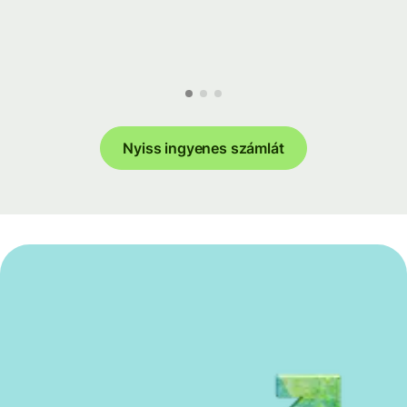
Nyiss ingyenes számlát