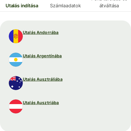
Utalás indítása
Számlaadatok
átváltása
Utalás Andorrába
Utalás Argentínába
Utalás Ausztráliába
Utalás Ausztriába