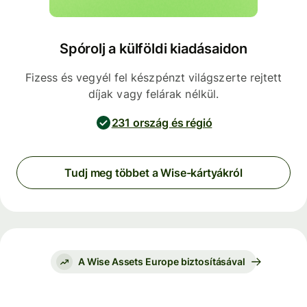
Spórolj a külföldi kiadásaidon
Fizess és vegyél fel készpénzt világszerte rejtett
díjak vagy felárak nélkül.
231 ország és régió
Tudj meg többet a Wise-kártyákról
A Wise Assets Europe biztosításával