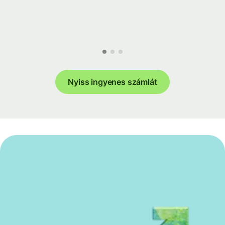
Nyiss ingyenes számlát