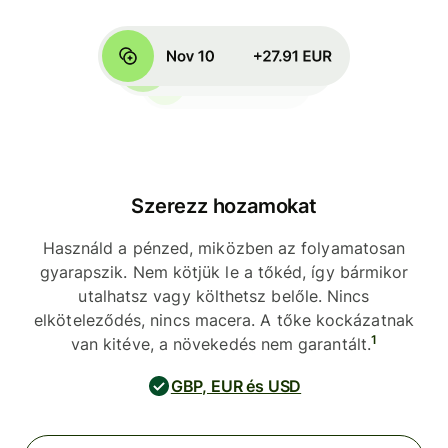
Szerezz hozamokat
Használd a pénzed, miközben az folyamatosan
gyarapszik. Nem kötjük le a tőkéd, így bármikor
utalhatsz vagy költhetsz belőle. Nincs
elköteleződés, nincs macera. A tőke kockázatnak
1
van kitéve, a növekedés nem garantált.
GBP, EUR és USD