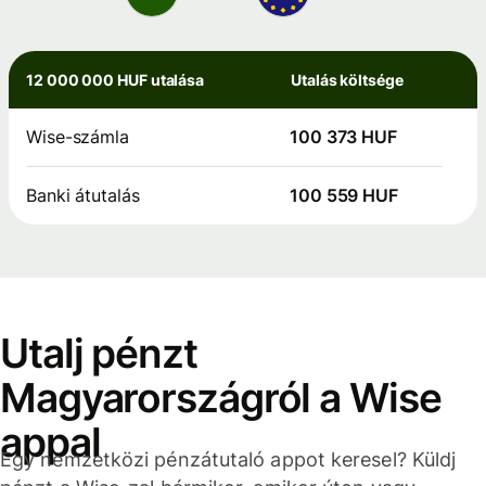
12 000 000 HUF utalása
Utalás költsége
Wise-számla
100 373 HUF
Banki átutalás
100 559 HUF
Utalj pénzt
Magyarországról a Wise
appal
Egy nemzetközi pénzátutaló appot keresel? Küldj