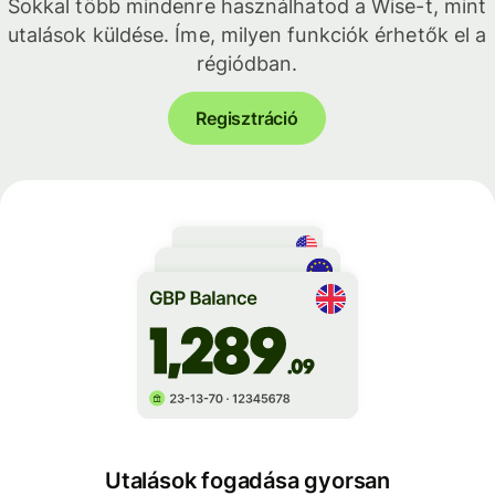
Sokkal több mindenre használhatod a Wise-t, mint
utalások küldése. Íme, milyen funkciók érhetők el a
régiódban.
Regisztráció
Utalások fogadása gyorsan