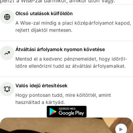
pénzt a Wise-zal bármikor, amikor úton vagy.
Olcsó utalások külföldön
A Wise-zal mindig a piaci középárfolyamot kapod,
rejtett díjaktól mentesen.
Átváltási árfolyamok nyomon követése
Mentsd el a kedvenc pénznemeidet, hogy időről-
időre ellenőrizni tudd az átváltási árfolyamaikat.
Valós idejű értesítések
Hogy pontosan tudd, mire költöttél, amint
használtad a kártyád.