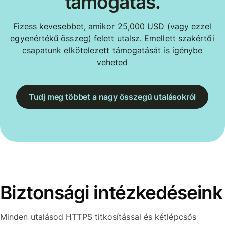
támogatás.
Fizess kevesebbet, amikor 25,000 USD (vagy ezzel
egyenértékű összeg) felett utalsz. Emellett szakértői
csapatunk elkötelezett támogatását is igénybe
veheted
Tudj meg többet a nagy összegű utalásokról
Biztonsági intézkedéseink
Minden utalásod HTTPS titkosítással és kétlépcsős