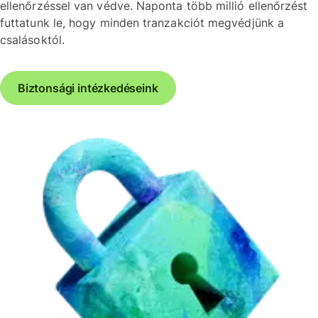
ellenőrzéssel van védve. Naponta több millió ellenőrzést
futtatunk le, hogy minden tranzakciót megvédjünk a
csalásoktól.
Biztonsági intézkedéseink