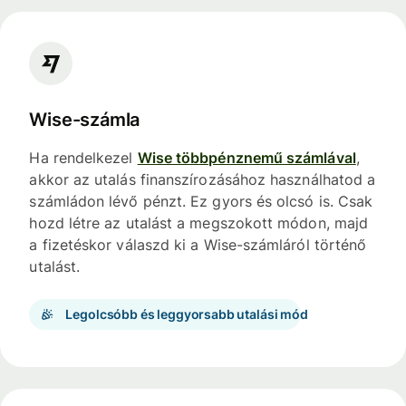
Wise-számla
Ha rendelkezel
Wise többpénznemű számlával
,
akkor az utalás finanszírozásához használhatod a
számládon lévő pénzt. Ez gyors és olcsó is. Csak
hozd létre az utalást a megszokott módon, majd
a fizetéskor válaszd ki a Wise-számláról történő
utalást.
Legolcsóbb és leggyorsabb utalási mód