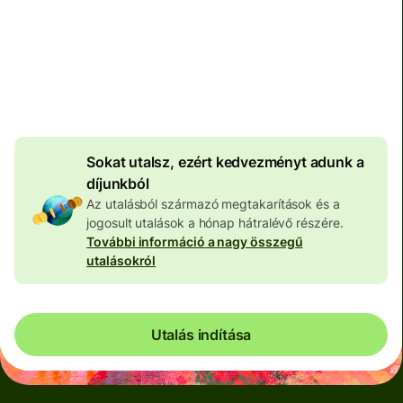
Teljes díj
100 559 HUF
HUF pénznemben megadva
4 060 HUF
volumenkedvezmény
Sokat utalsz, ezért kedvezményt adunk a
díjunkból
Az utalásból származó megtakarítások és a
jogosult utalások a hónap hátralévő részére.
További információ a nagy összegű
utalásokról
Utalás indítása