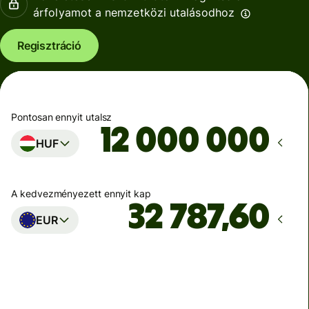
árfolyamot a nemzetközi utalásodhoz
Regisztráció
Pontosan ennyit utalsz
HUF
A kedvezményezett ennyit kap
EUR
Ekkor érkezik meg
Ma - másodpercek alatt