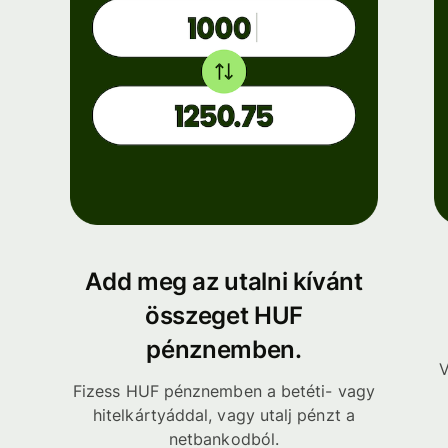
Add meg az utalni kívánt
összeget HUF
pénznemben.
V
Fizess HUF pénznemben a betéti- vagy
hitelkártyáddal, vagy utalj pénzt a
netbankodból.