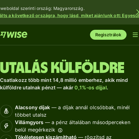
 weboldal szerinti ország: Magyarország.
álts a következő országra, hogy lásd, miket ajánlunk ott: Egyesül
Regisztrálok
Utalás külföldre
Csatlakozz több mint 14,8 millió emberhez, akik mind
külföldre utalnak pénzt — akár
0,1%-os díjjal
.
Alacsony díjak
— a díjak annál olcsóbbak, minél
többet utalsz
Villámgyors
— a pénz általában másodperceken
belül megérkezik
Tökéletesen kiszámítható
— rögzítsd az