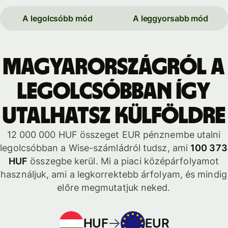
A legolcsóbb mód
A leggyorsabb mód
Magyarországról a
legolcsóbban így
utalhatsz külföldre
12 000 000 HUF összeget EUR pénznembe utalni
legolcsóbban a Wise-számládról tudsz, ami
100 373
HUF
összegbe kerül. Mi a piaci középárfolyamot
használjuk, ami a legkorrektebb árfolyam, és mindig
előre megmutatjuk neked.
HUF
EUR