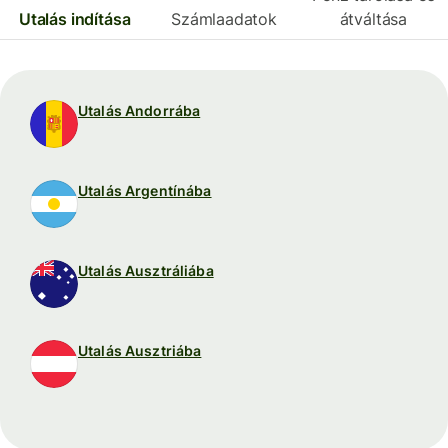
Utalás indítása
Számlaadatok
átváltása
Utalás Andorrába
Utalás Argentínába
Utalás Ausztráliába
Utalás Ausztriába