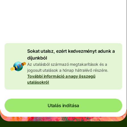
Teljes díj
100 573 HUF
HUF pénznemben megadva
4 046 HUF
volumenkedvezmény
Sokat utalsz, ezért kedvezményt adunk a
díjunkból
Az utalásból származó megtakarítások és a
jogosult utalások a hónap hátralévő részére.
További információ a nagy összegű
utalásokról
Utalás indítása