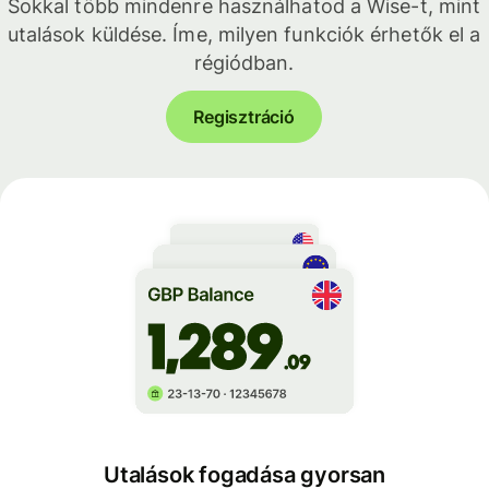
Sokkal több mindenre használhatod a Wise-t, mint
utalások küldése. Íme, milyen funkciók érhetők el a
régiódban.
Regisztráció
Utalások fogadása gyorsan