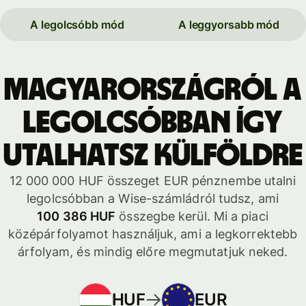
A legolcsóbb mód
A leggyorsabb mód
Magyarországról a
legolcsóbban így
utalhatsz külföldre
12 000 000 HUF összeget EUR pénznembe utalni
legolcsóbban a Wise-számládról tudsz, ami
100 386 HUF
összegbe kerül. Mi a piaci
középárfolyamot használjuk, ami a legkorrektebb
árfolyam, és mindig előre megmutatjuk neked.
HUF
EUR