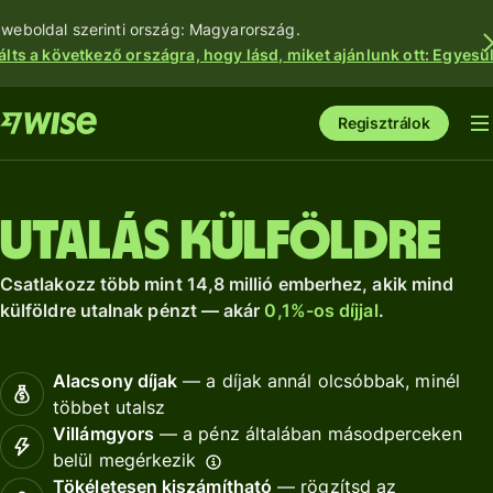
 weboldal szerinti ország: Magyarország.
álts a következő országra, hogy lásd, miket ajánlunk ott: Egyesül
Regisztrálok
Utalás külföldre
Csatlakozz több mint 14,8 millió emberhez, akik mind
külföldre utalnak pénzt — akár
0,1%-os díjjal
.
Alacsony díjak
— a díjak annál olcsóbbak, minél
többet utalsz
Villámgyors
— a pénz általában másodperceken
belül megérkezik
Tökéletesen kiszámítható
— rögzítsd az