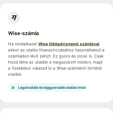
Wise-számla
Ha rendelkezel
Wise többpénznemű számlával
,
akkor az utalás finanszírozásához használhatod a
számládon lévő pénzt. Ez gyors és olcsó is. Csak
hozd létre az utalást a megszokott módon, majd
a fizetéskor válaszd ki a Wise-számláról történő
utalást.
Legolcsóbb és leggyorsabb utalási mód