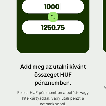
Add meg az utalni kívánt
összeget HUF
pénznemben.
V
Fizess HUF pénznemben a betéti- vagy
hitelkártyáddal, vagy utalj pénzt a
netbankodból.