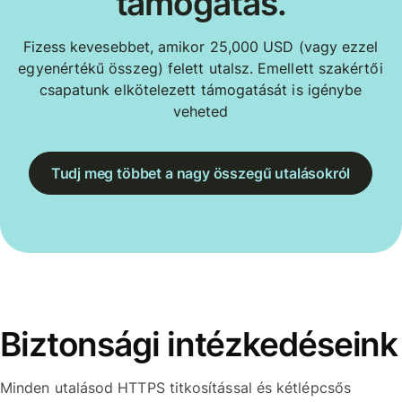
támogatás.
Fizess kevesebbet, amikor 25,000 USD (vagy ezzel
egyenértékű összeg) felett utalsz. Emellett szakértői
csapatunk elkötelezett támogatását is igénybe
veheted
Tudj meg többet a nagy összegű utalásokról
Biztonsági intézkedéseink
Minden utalásod HTTPS titkosítással és kétlépcsős