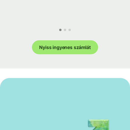
Nyiss ingyenes számlát