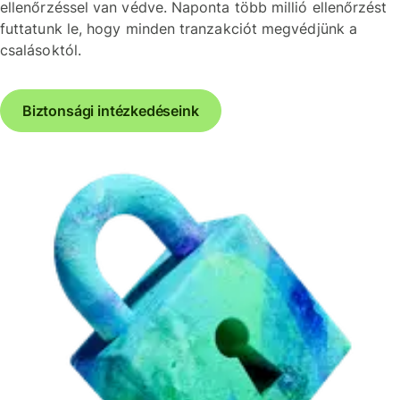
ellenőrzéssel van védve. Naponta több millió ellenőrzést
futtatunk le, hogy minden tranzakciót megvédjünk a
csalásoktól.
Biztonsági intézkedéseink