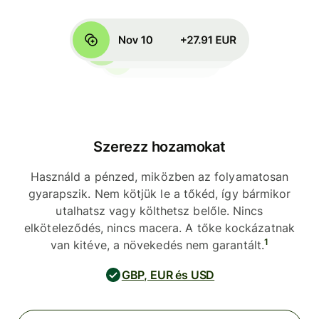
Szerezz hozamokat
Használd a pénzed, miközben az folyamatosan
gyarapszik. Nem kötjük le a tőkéd, így bármikor
utalhatsz vagy költhetsz belőle. Nincs
elköteleződés, nincs macera. A tőke kockázatnak
1
van kitéve, a növekedés nem garantált.
GBP, EUR és USD