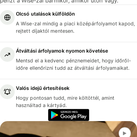
pénzt a Wise-zal bármikor, amikor úton vagy.
Olcsó utalások külföldön
A Wise-zal mindig a piaci középárfolyamot kapod,
rejtett díjaktól mentesen.
Átváltási árfolyamok nyomon követése
Mentsd el a kedvenc pénznemeidet, hogy időről-
időre ellenőrizni tudd az átváltási árfolyamaikat.
Valós idejű értesítések
Hogy pontosan tudd, mire költöttél, amint
használtad a kártyád.