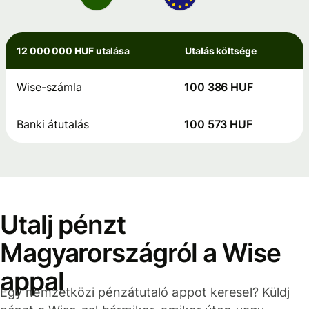
12 000 000 HUF utalása
Utalás költsége
Wise-számla
100 386 HUF
Banki átutalás
100 573 HUF
Utalj pénzt
Magyarországról a Wise
appal
Egy nemzetközi pénzátutaló appot keresel? Küldj