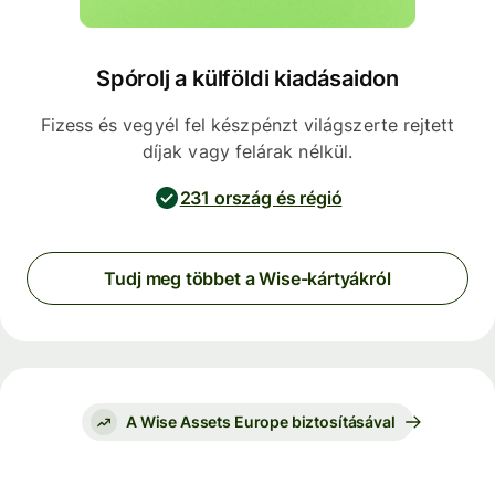
Spórolj a külföldi kiadásaidon
Fizess és vegyél fel készpénzt világszerte rejtett
díjak vagy felárak nélkül.
231 ország és régió
Tudj meg többet a Wise-kártyákról
A Wise Assets Europe biztosításával