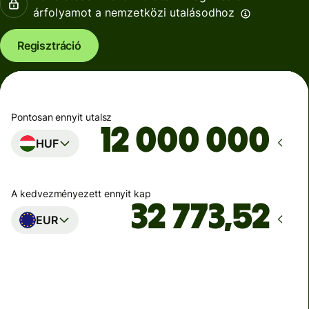
árfolyamot a nemzetközi utalásodhoz
Regisztráció
Pontosan ennyit utalsz
HUF
A kedvezményezett ennyit kap
EUR
Ekkor érkezik meg
Ma - másodpercek alatt