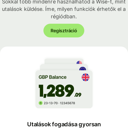
Sokkal több mindenre használhatod a Wise-t, mint
utalások küldése. Íme, milyen funkciók érhetők el a
régiódban.
Regisztráció
Utalások fogadása gyorsan