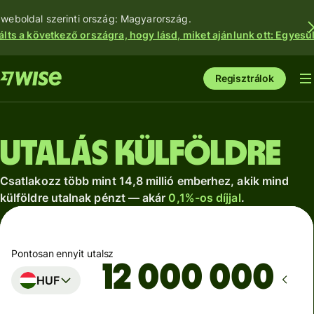
 weboldal szerinti ország: Magyarország.
álts a következő országra, hogy lásd, miket ajánlunk ott: Egyesül
Regisztrálok
Utalás külföldre
Csatlakozz több mint 14,8 millió emberhez, akik mind
külföldre utalnak pénzt — akár
0,1%-os díjjal
.
Pontosan ennyit utalsz
HUF