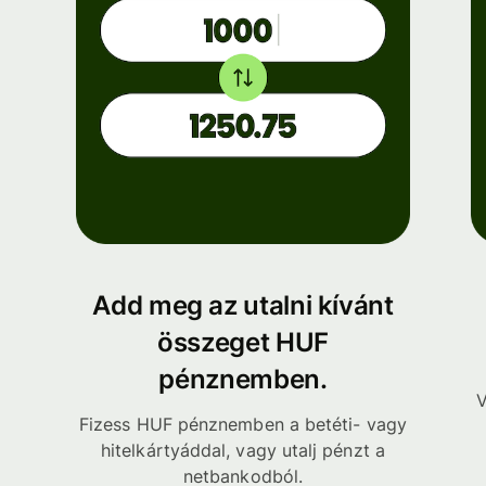
Add meg az utalni kívánt
összeget HUF
pénznemben.
V
Fizess HUF pénznemben a betéti- vagy
hitelkártyáddal, vagy utalj pénzt a
netbankodból.