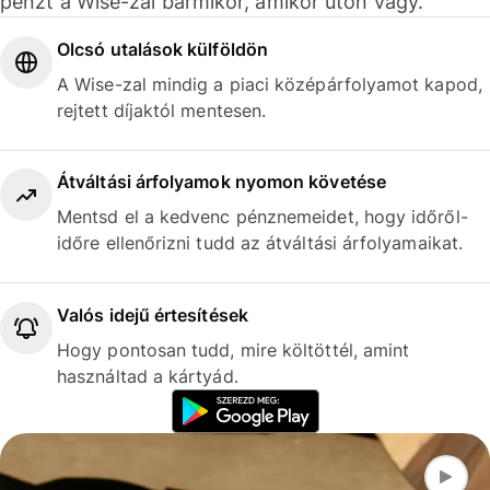
pénzt a Wise-zal bármikor, amikor úton vagy.
Olcsó utalások külföldön
A Wise-zal mindig a piaci középárfolyamot kapod,
rejtett díjaktól mentesen.
Átváltási árfolyamok nyomon követése
Mentsd el a kedvenc pénznemeidet, hogy időről-
időre ellenőrizni tudd az átváltási árfolyamaikat.
Valós idejű értesítések
Hogy pontosan tudd, mire költöttél, amint
használtad a kártyád.