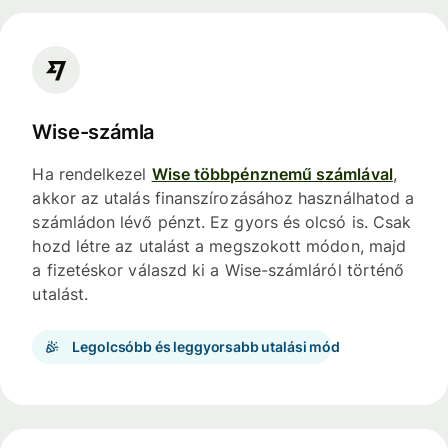
Wise-számla
Ha rendelkezel
Wise többpénznemű számlával
,
akkor az utalás finanszírozásához használhatod a
számládon lévő pénzt. Ez gyors és olcsó is. Csak
hozd létre az utalást a megszokott módon, majd
a fizetéskor válaszd ki a Wise-számláról történő
utalást.
Legolcsóbb és leggyorsabb utalási mód