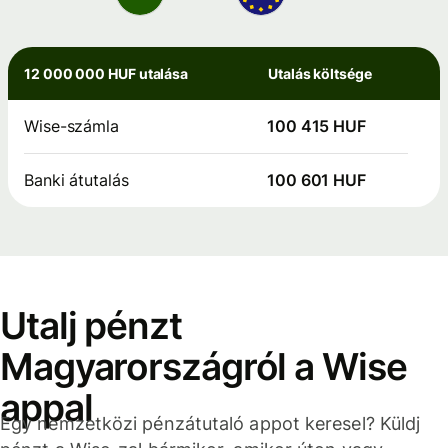
12 000 000 HUF utalása
Utalás költsége
Wise-számla
100 415 HUF
Banki átutalás
100 601 HUF
Utalj pénzt
Magyarországról a Wise
appal
Egy nemzetközi pénzátutaló appot keresel? Küldj