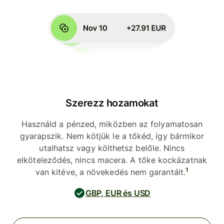
Szerezz hozamokat
Használd a pénzed, miközben az folyamatosan
gyarapszik. Nem kötjük le a tőkéd, így bármikor
utalhatsz vagy költhetsz belőle. Nincs
elköteleződés, nincs macera. A tőke kockázatnak
1
van kitéve, a növekedés nem garantált.
GBP, EUR és USD