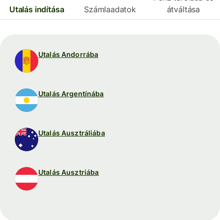
Utalás indítása
Számlaadatok
átváltása
Utalás Andorrába
Utalás Argentínába
Utalás Ausztráliába
Utalás Ausztriába