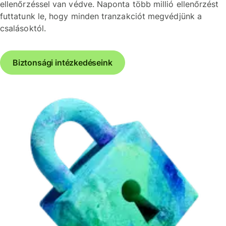
ellenőrzéssel van védve. Naponta több millió ellenőrzést
futtatunk le, hogy minden tranzakciót megvédjünk a
csalásoktól.
Biztonsági intézkedéseink