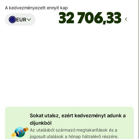
A kedvezményezett ennyit kap
EUR
Ekkor érkezik meg
Ma - másodpercek alatt
Teljes díj
100 601 HUF
HUF pénznemben megadva
4 018 HUF
volumenkedvezmény
Sokat utalsz, ezért kedvezményt adunk a
díjunkból
Az utalásból származó megtakarítások és a
jogosult utalások a hónap hátralévő részére.