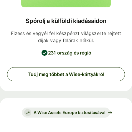
Spórolj a külföldi kiadásaidon
Fizess és vegyél fel készpénzt világszerte rejtett
díjak vagy felárak nélkül.
231 ország és régió
Tudj meg többet a Wise-kártyákról
A Wise Assets Europe biztosításával