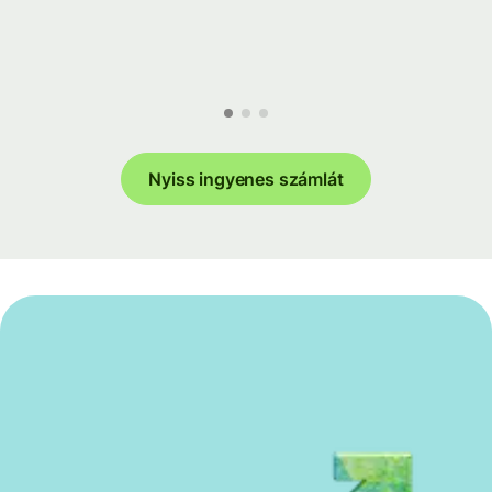
Nyiss ingyenes számlát