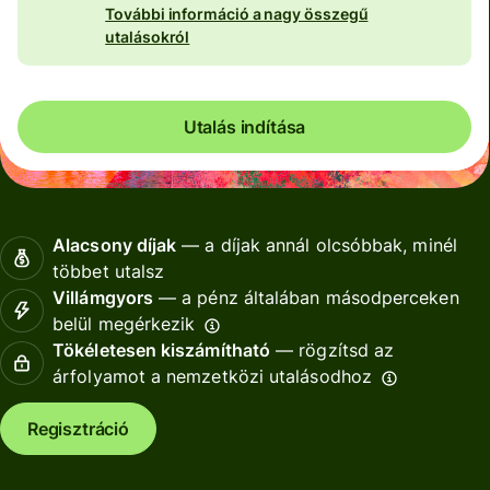
További információ a nagy összegű
utalásokról
Utalás indítása
Alacsony díjak
— a díjak annál olcsóbbak, minél
többet utalsz
Villámgyors
— a pénz általában másodperceken
belül megérkezik
Tökéletesen kiszámítható
— rögzítsd az
árfolyamot a nemzetközi utalásodhoz
Regisztráció