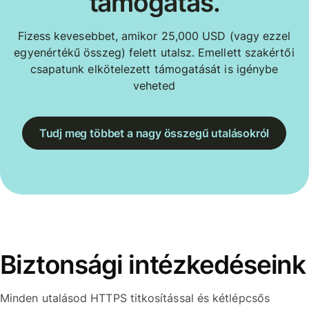
támogatás.
Fizess kevesebbet, amikor 25,000 USD (vagy ezzel
egyenértékű összeg) felett utalsz. Emellett szakértői
csapatunk elkötelezett támogatását is igénybe
veheted
Tudj meg többet a nagy összegű utalásokról
Biztonsági intézkedéseink
Minden utalásod HTTPS titkosítással és kétlépcsős