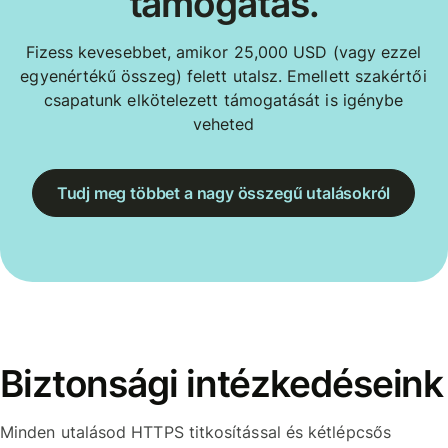
támogatás.
Fizess kevesebbet, amikor 25,000 USD (vagy ezzel
egyenértékű összeg) felett utalsz. Emellett szakértői
csapatunk elkötelezett támogatását is igénybe
veheted
Tudj meg többet a nagy összegű utalásokról
Biztonsági intézkedéseink
Minden utalásod HTTPS titkosítással és kétlépcsős