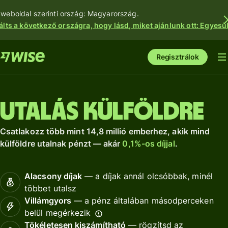
 weboldal szerinti ország: Magyarország.
álts a következő országra, hogy lásd, miket ajánlunk ott: Egyesül
Regisztrálok
Utalás külföldre
Csatlakozz több mint 14,8 millió emberhez, akik mind
külföldre utalnak pénzt — akár
0,1%-os díjjal
.
Alacsony díjak
— a díjak annál olcsóbbak, minél
többet utalsz
Villámgyors
— a pénz általában másodperceken
belül megérkezik
Tökéletesen kiszámítható
— rögzítsd az