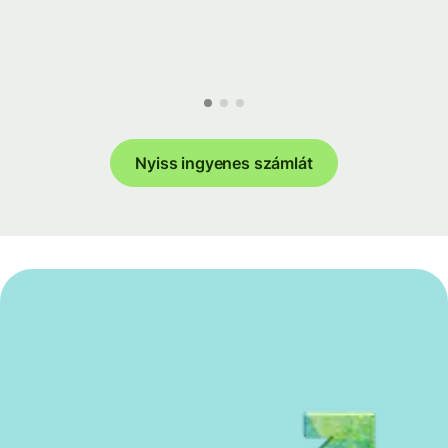
Nyiss ingyenes számlát