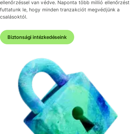
ellenőrzéssel van védve. Naponta több millió ellenőrzést
futtatunk le, hogy minden tranzakciót megvédjünk a
csalásoktól.
Biztonsági intézkedéseink