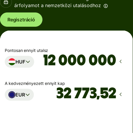
árfolyamot a nemzetközi utalásodhoz
Regisztráció
Pontosan ennyit utalsz
HUF
A kedvezményezett ennyit kap
EUR
Ekkor érkezik meg
Ma - másodpercek alatt