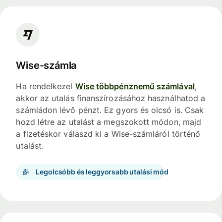
Wise-számla
Ha rendelkezel
Wise többpénznemű számlával
,
akkor az utalás finanszírozásához használhatod a
számládon lévő pénzt. Ez gyors és olcsó is. Csak
hozd létre az utalást a megszokott módon, majd
a fizetéskor válaszd ki a Wise-számláról történő
utalást.
Legolcsóbb és leggyorsabb utalási mód