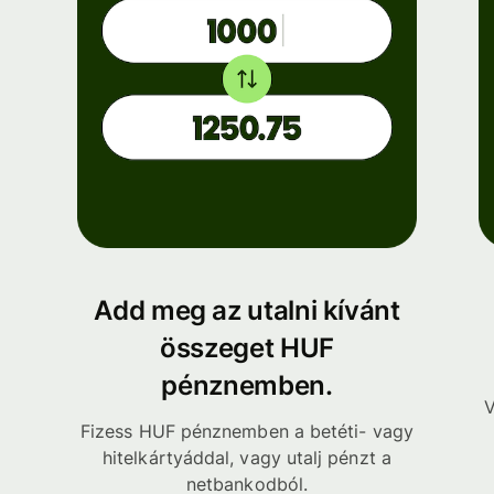
Add meg az utalni kívánt
összeget HUF
pénznemben.
V
Fizess HUF pénznemben a betéti- vagy
hitelkártyáddal, vagy utalj pénzt a
netbankodból.