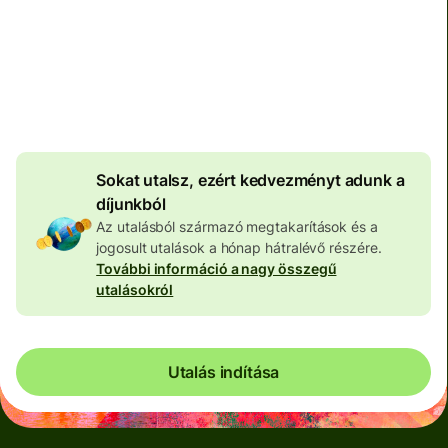
Teljes díj
100 573 HUF
HUF pénznemben megadva
4 046 HUF
volumenkedvezmény
Sokat utalsz, ezért kedvezményt adunk a
díjunkból
Az utalásból származó megtakarítások és a
jogosult utalások a hónap hátralévő részére.
További információ a nagy összegű
utalásokról
Utalás indítása