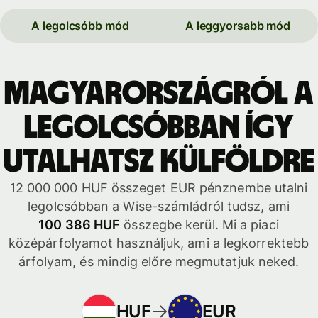
A legolcsóbb mód
A leggyorsabb mód
Magyarországról a
legolcsóbban így
utalhatsz külföldre
12 000 000 HUF összeget EUR pénznembe utalni
legolcsóbban a Wise-számládról tudsz, ami
100 386 HUF
összegbe kerül. Mi a piaci
középárfolyamot használjuk, ami a legkorrektebb
árfolyam, és mindig előre megmutatjuk neked.
HUF
EUR