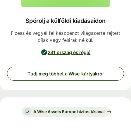
Spórolj a külföldi kiadásaidon
Fizess és vegyél fel készpénzt világszerte rejtett
díjak vagy felárak nélkül.
231 ország és régió
Tudj meg többet a Wise-kártyákról
A Wise Assets Europe biztosításával