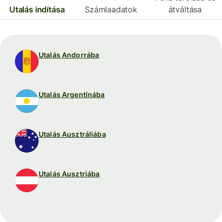
Utalás indítása
Számlaadatok
átváltása
Utalás Andorrába
Utalás Argentínába
Utalás Ausztráliába
Utalás Ausztriába