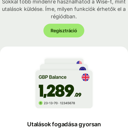
Sokkal több mindenre használhatod a Wise-t, mint
utalások küldése. Íme, milyen funkciók érhetők el a
régiódban.
Regisztráció
Utalások fogadása gyorsan