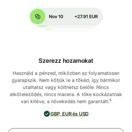
Szerezz hozamokat
Használd a pénzed, miközben az folyamatosan
gyarapszik. Nem kötjük le a tőkéd, így bármikor
utalhatsz vagy költhetsz belőle. Nincs
elköteleződés, nincs macera. A tőke kockázatnak
1
van kitéve, a növekedés nem garantált.
GBP, EUR és USD