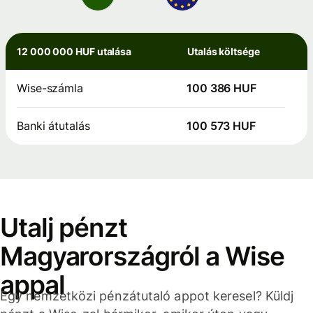
12 000 000 HUF utalása
Utalás költsége
Wise-számla
100 386 HUF
Banki átutalás
100 573 HUF
Utalj pénzt
Magyarországról a Wise
appal
Egy nemzetközi pénzátutaló appot keresel? Küldj