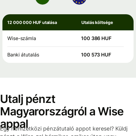
12 000 000 HUF utalása
Utalás költsége
Wise-számla
100 386 HUF
Banki átutalás
100 573 HUF
Utalj pénzt
Magyarországról a Wise
appal
Egy nemzetközi pénzátutaló appot keresel? Küldj