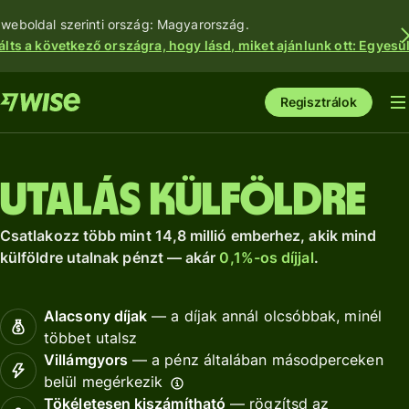
 weboldal szerinti ország: Magyarország.
álts a következő országra, hogy lásd, miket ajánlunk ott: Egyesül
Regisztrálok
Utalás külföldre
Csatlakozz több mint 14,8 millió emberhez, akik mind
külföldre utalnak pénzt — akár
0,1%-os díjjal
.
Alacsony díjak
— a díjak annál olcsóbbak, minél
többet utalsz
Villámgyors
— a pénz általában másodperceken
belül megérkezik
Tökéletesen kiszámítható
— rögzítsd az