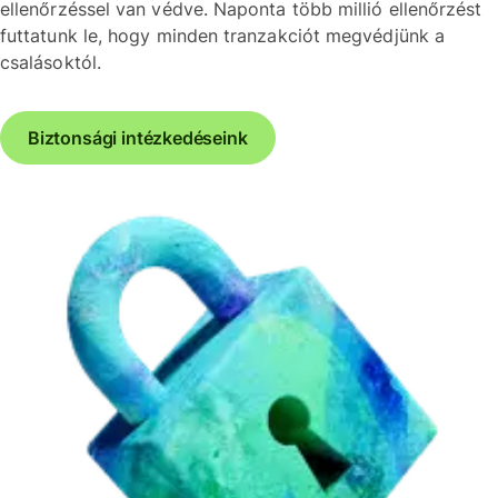
ellenőrzéssel van védve. Naponta több millió ellenőrzést
futtatunk le, hogy minden tranzakciót megvédjünk a
csalásoktól.
Biztonsági intézkedéseink