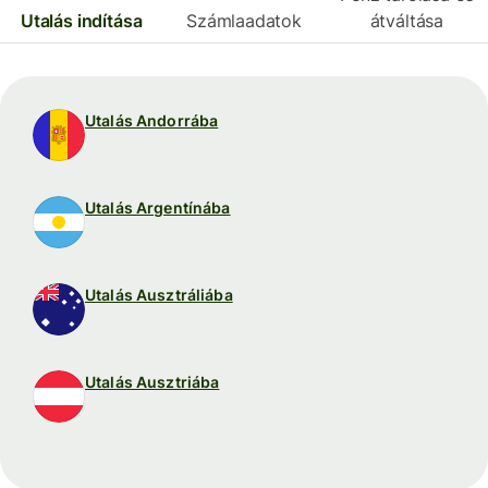
Utalás indítása
Számlaadatok
átváltása
Utalás Andorrába
Utalás Argentínába
Utalás Ausztráliába
Utalás Ausztriába