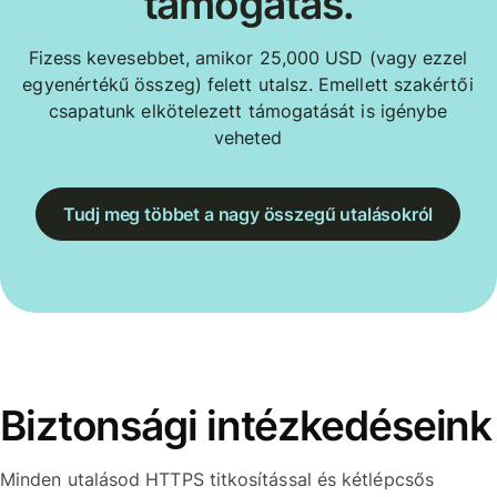
támogatás.
Fizess kevesebbet, amikor 25,000 USD (vagy ezzel
egyenértékű összeg) felett utalsz. Emellett szakértői
csapatunk elkötelezett támogatását is igénybe
veheted
Tudj meg többet a nagy összegű utalásokról
Biztonsági intézkedéseink
Minden utalásod HTTPS titkosítással és kétlépcsős