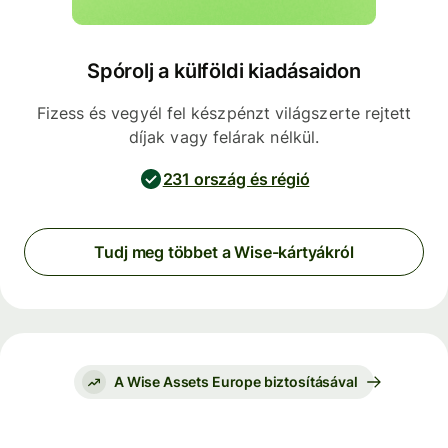
Spórolj a külföldi kiadásaidon
Fizess és vegyél fel készpénzt világszerte rejtett
díjak vagy felárak nélkül.
231 ország és régió
Tudj meg többet a Wise-kártyákról
A Wise Assets Europe biztosításával