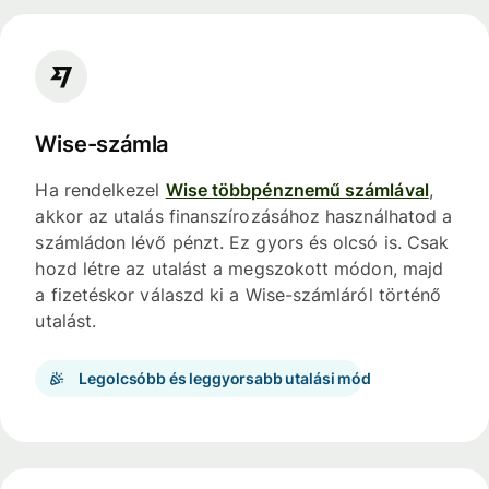
Wise-számla
Ha rendelkezel
Wise többpénznemű számlával
,
akkor az utalás finanszírozásához használhatod a
számládon lévő pénzt. Ez gyors és olcsó is. Csak
hozd létre az utalást a megszokott módon, majd
a fizetéskor válaszd ki a Wise-számláról történő
utalást.
Legolcsóbb és leggyorsabb utalási mód