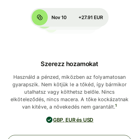
Szerezz hozamokat
Használd a pénzed, miközben az folyamatosan
gyarapszik. Nem kötjük le a tőkéd, így bármikor
utalhatsz vagy költhetsz belőle. Nincs
elköteleződés, nincs macera. A tőke kockázatnak
1
van kitéve, a növekedés nem garantált.
GBP, EUR és USD