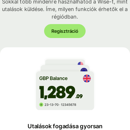
Sokkal több mindenre használhatod a Wise-t, mint
utalások küldése. Íme, milyen funkciók érhetők el a
régiódban.
Regisztráció
Utalások fogadása gyorsan