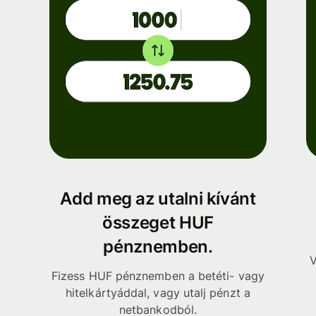
Add meg az utalni kívánt
összeget HUF
pénznemben.
V
Fizess HUF pénznemben a betéti- vagy
hitelkártyáddal, vagy utalj pénzt a
netbankodból.