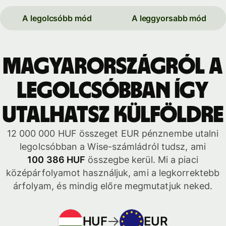
A legolcsóbb mód
A leggyorsabb mód
Magyarországról a
legolcsóbban így
utalhatsz külföldre
12 000 000 HUF összeget EUR pénznembe utalni
legolcsóbban a Wise-számládról tudsz, ami
100 386 HUF
összegbe kerül. Mi a piaci
középárfolyamot használjuk, ami a legkorrektebb
árfolyam, és mindig előre megmutatjuk neked.
HUF
EUR