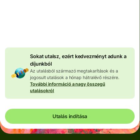
Teljes díj
100 573 HUF
HUF pénznemben megadva
4 046 HUF
volumenkedvezmény
Sokat utalsz, ezért kedvezményt adunk a
díjunkból
Az utalásból származó megtakarítások és a
jogosult utalások a hónap hátralévő részére.
További információ a nagy összegű
utalásokról
Utalás indítása