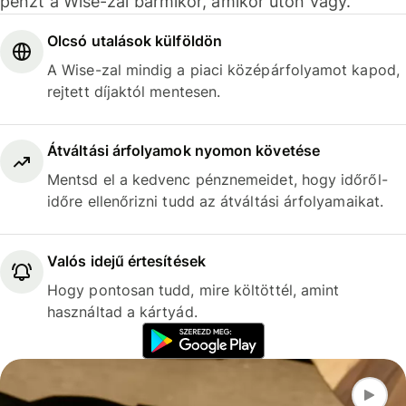
pénzt a Wise-zal bármikor, amikor úton vagy.
Olcsó utalások külföldön
A Wise-zal mindig a piaci középárfolyamot kapod,
rejtett díjaktól mentesen.
Átváltási árfolyamok nyomon követése
Mentsd el a kedvenc pénznemeidet, hogy időről-
időre ellenőrizni tudd az átváltási árfolyamaikat.
Valós idejű értesítések
Hogy pontosan tudd, mire költöttél, amint
használtad a kártyád.