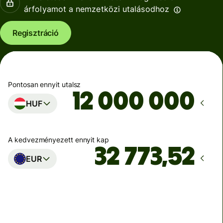
árfolyamot a nemzetközi utalásodhoz
Regisztráció
Pontosan ennyit utalsz
HUF
A kedvezményezett ennyit kap
EUR
Ekkor érkezik meg
Ma - másodpercek alatt