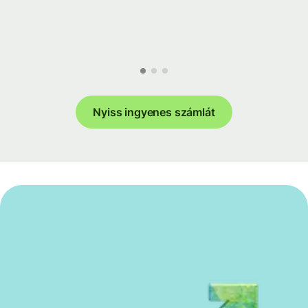
Nyiss ingyenes számlát