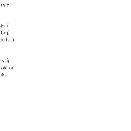
l egy
kkor
 tag)
ortban
gy új-
, akkor
ik.