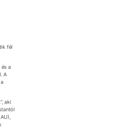
ik fél
 és a
. A
 a
, aki
tantól
(AU),
k