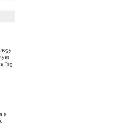
, hogy
rtyás
 a Tag
a a
.