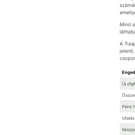
számár
amelly
Mind a
láthat
A Tula
jelent
csopor
Enged
Új dig
Összes
Pénz 
Utalás
Készpé