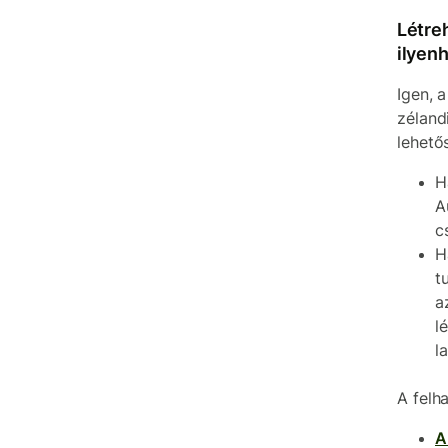
Létre
ilyen
Igen, 
zéland
lehető
H
A
c
H
t
a
l
l
A felh
A