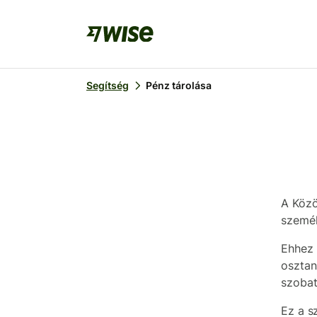
Segítség
Pénz tárolása
A Közö
személ
Ehhez 
osztan
szobat
Ez a s