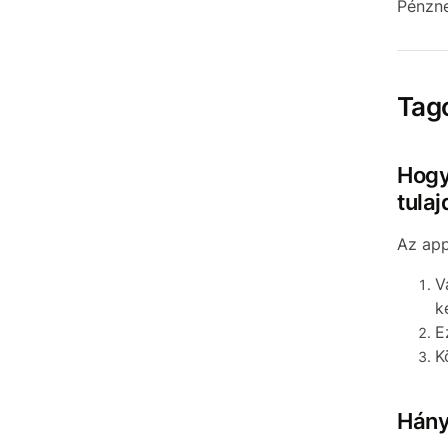
Pénzne
Tag
Hogy
tula
Az app
V
k
E
K
Hány