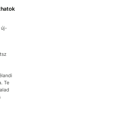
zhatok
 új-
tsz
élandi
. Te
alad
s