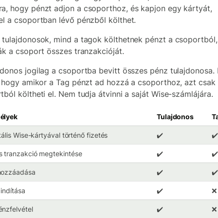
a, hogy pénzt adjon a csoporthoz, és kapjon egy kártyát,
el a csoportban lévő pénzből költhet.
 tulajdonosok, mind a tagok költhetnek pénzt a csoportból,
ják a csoport összes tranzakcióját.
jdonos jogilag a csoportba bevitt összes pénz tulajdonosa. 
i, hogy amikor a Tag pénzt ad hozzá a csoporthoz, azt csak
tból költheti el. Nem tudja átvinni a saját Wise-számlájára.
élyek
Tulajdonos
T
itális Wise-kártyával történő fizetés
✔️
✔️
 tranzakció megtekintése
✔️
✔️
hozzáadása
✔️
✔️
 indítása
✔️
❌
nzfelvétel
✔️
❌