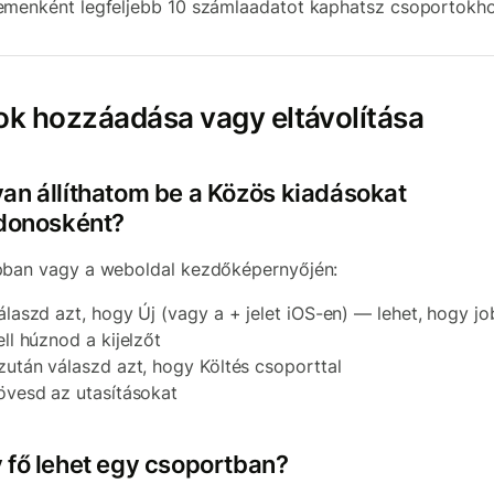
menként legfeljebb 10 számlaadatot kaphatsz csoportokho
ok hozzáadása vagy eltávolítása
an állíthatom be a Közös kiadásokat
jdonosként?
ban vagy a weboldal kezdőképernyőjén:
álaszd azt, hogy Új (vagy a + jelet iOS-en) — lehet, hogy j
ell húznod a kijelzőt
zután válaszd azt, hogy Költés csoporttal
övesd az utasításokat
 fő lehet egy csoportban?