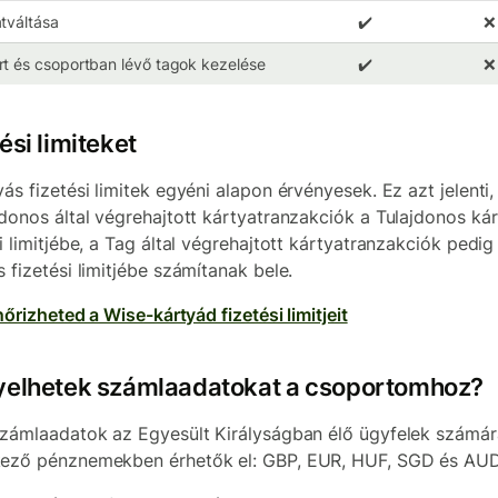
tváltása
✔️
❌
t és csoportban lévő tagok kezelése
✔️
❌
ési limiteket
yás fizetési limitek egyéni alapon érvényesek. Ez azt jelenti
jdonos által végrehajtott kártyatranzakciók a Tulajdonos ká
si limitjébe, a Tag által végrehajtott kártyatranzakciók pedig
s fizetési limitjébe számítanak bele.
enőrizheted a Wise-kártyád fizetési limitjeit
yelhetek számlaadatokat a csoportomhoz?
számlaadatok az Egyesült Királyságban élő ügyfelek számár
ező pénznemekben érhetők el: GBP, EUR, HUF, SGD és AUD