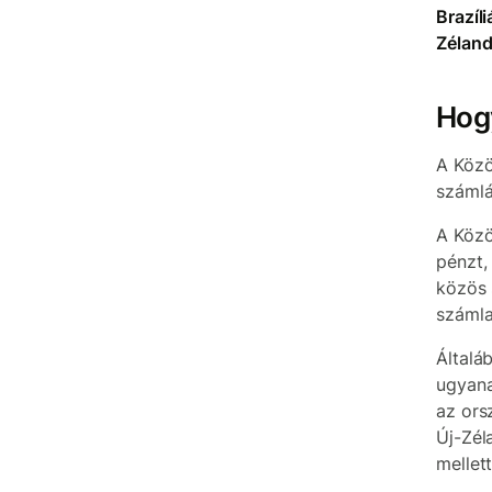
Brazíl
Zéland
Hog
A Közö
számlá
A Közö
pénzt,
közös 
számla
Általá
ugyana
az ors
Új-Zél
mellett