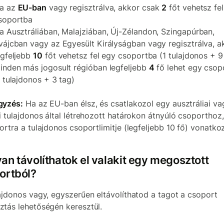
a az
EU-ban
vagy regisztrálva, akkor csak
2
főt vehetsz fe
soportba
a Ausztráliában, Malajziában, Új-Zélandon, Szingapúrban,
vájcban vagy az Egyesült Királyságban vagy regisztrálva, a
egfeljebb
10
főt vehetsz fel egy csoportba (1 tulajdonos + 9
inden más jogosult régióban legfeljebb
4
fő lehet egy csop
1 tulajdonos + 3 tag)
gyzés:
Ha az EU-ban élsz, és csatlakozol egy ausztráliai va
i tulajdonos által létrehozott határokon átnyúló csoporthoz
ortra a tulajdonos csoportlimitje (legfeljebb 10 fő) vonatkoz
an távolíthatok el valakit egy megosztott
ortból?
ajdonos vagy, egyszerűen eltávolíthatod a tagot a csoport
tás lehetőségén keresztül.