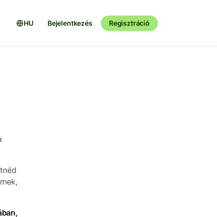
HU
Bejelentkezés
Regisztráció
a
etnéd
rnek,
ában,