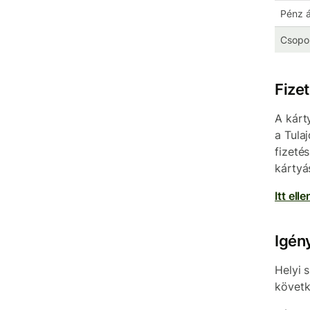
Pénz á
Csopor
Fizet
A kárt
a Tula
fizeté
kártyá
Itt ell
Igén
Helyi 
követk