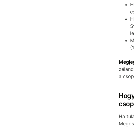
H
c
H
S
l
M
(
Megje
zéland
a csop
Hogy
csop
Ha tul
Megosz