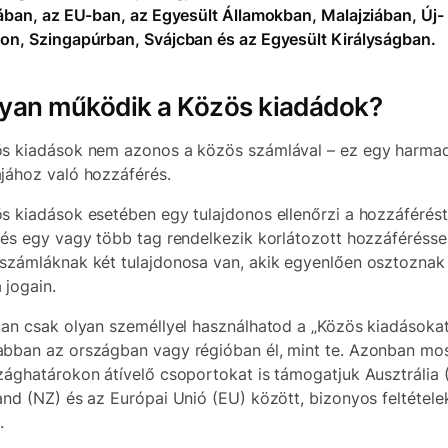
iában, az EU-ban, az Egyesült Államokban, Malajziában, Új-
on, Szingapúrban, Svájcban és az Egyesült Királyságban.
yan működik a Közös kiadádok?
s kiadások nem azonos a közös számlával – ez egy harmad
jához való hozzáférés.
s kiadások esetében egy tulajdonos ellenőrzi a hozzáférést
 és egy vagy több tag rendelkezik korlátozott hozzáféréssel
számláknak két tulajdonosa van, akik egyenlően osztoznak
 jogain.
ban csak olyan személlyel használhatod a „Közös kiadásokat”
bban az országban vagy régióban él, mint te. Azonban mos
zághatárokon átívelő csoportokat is támogatjuk Ausztrália 
and (NZ) és az Európai Unió (EU) között, bizonyos feltétele
.