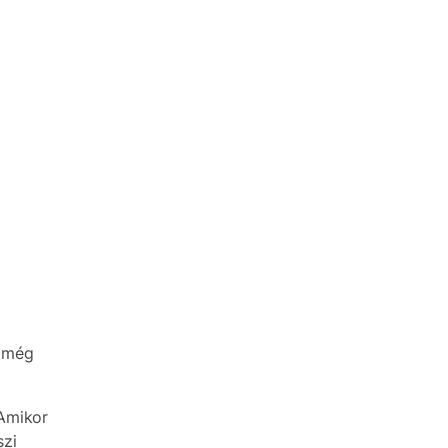
, még
Amikor
szi