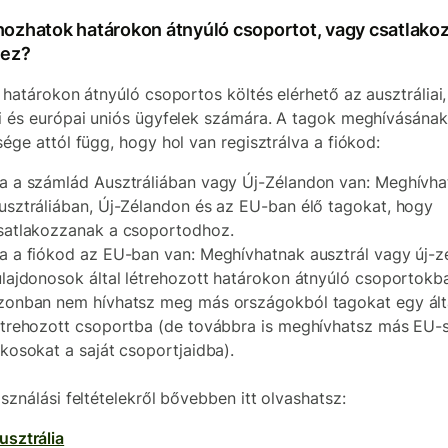
hozhatok határokon átnyúló csoportot, vagy csatlako
hez?
a határokon átnyúló csoportos költés elérhető az ausztráliai,
i és európai uniós ügyfelek számára. A tagok meghívásának
sége attól függ, hogy hol van regisztrálva a fiókod:
a a számlád Ausztráliában vagy Új-Zélandon van: Meghívha
usztráliában, Új-Zélandon és az EU-ban élő tagokat, hogy
satlakozzanak a csoportodhoz.
a a fiókod az EU-ban van: Meghívhatnak ausztrál vagy új-z
ulajdonosok által létrehozott határokon átnyúló csoportokba
zonban nem hívhatsz meg más országokból tagokat egy ált
étrehozott csoportba (de továbbra is meghívhatsz más EU-
akosokat a saját csoportjaidba).
asználási feltételekről bővebben itt olvashatsz:
usztrália