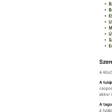
B
B
E
U
M
Ú
S
E
Szer
A Közö
A tula
csopor
akkor 
A tago
a tula