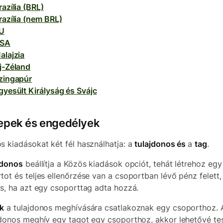
razília (BRL)
razília (nem BRL)
U
SA
alajzia
j-Zéland
zingapúr
gyesült Királyság és Svájc
epek és engedélyek
s kiadásokat két fél használhatja: a
tulajdonos és
a
tag
.
jdonos
beállítja a Közös kiadások opciót, tehát létrehoz egy
tot és teljes ellenőrzése van a csoportban lévő pénz felett
is, ha azt egy csoporttag adta hozzá.
k
a tulajdonos meghívására csatlakoznak egy csoporthoz. 
jdonos meghív egy tagot egy csoporthoz, akkor lehetővé te