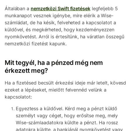
Általában a
nemzetközi Swift fizetések
legfeljebb 5
munkanapot vesznek igénybe, mire elérik a Wise-
számládat, de ha késik, felveheted a kapcsolatot a
küldővel, és megkérheted, hogy kezdeményezzen
nyomkövetést. Arról is értesítünk, ha váratlan összegű
nemzetközi fizetést kapunk.
Mit tegyél, ha a pénzed még nem
érkezett meg?
Ha a fizetésed becsült érkezési ideje már letelt, kövesd
ezeket a lépéseket, mielőtt felvennéd velünk a
kapcsolatot:
Egyeztess a küldővel. Kérd meg a pénzt küldő
személyt vagy céget, hogy erősítse meg, mely
Wise-számlaadatokra küldte a pénzt. Ha rossz
adatokra küldte, a bankjánál nyomkövetést vagy