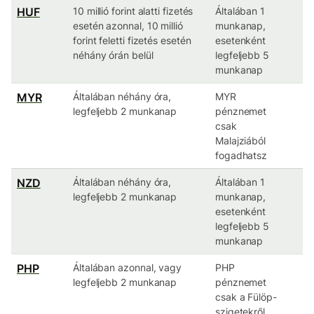
HUF
10 millió forint alatti fizetés
Általában 1
esetén azonnal, 10 millió
munkanap,
forint feletti fizetés esetén
esetenként
néhány órán belül
legfeljebb 5
munkanap
MYR
Általában néhány óra,
MYR
legfeljebb 2 munkanap
pénznemet
csak
Malajziából
fogadhatsz
NZD
Általában néhány óra,
Általában 1
legfeljebb 2 munkanap
munkanap,
esetenként
legfeljebb 5
munkanap
PHP
Általában azonnal, vagy
PHP
legfeljebb 2 munkanap
pénznemet
csak a Fülöp-
szigetekről