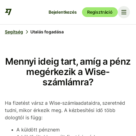
Bejelentkezés
Regisztráció
Segítség
Utalás fogadása
Mennyi ideig tart, amíg a pénz
megérkezik a Wise-
számlámra?
Ha fizetést vársz a Wise-számlaadataidra, szeretnéd
tudni, mikor érkezik meg. A kézbesítési idő több
dologtól is függ:
A küldött pénznem