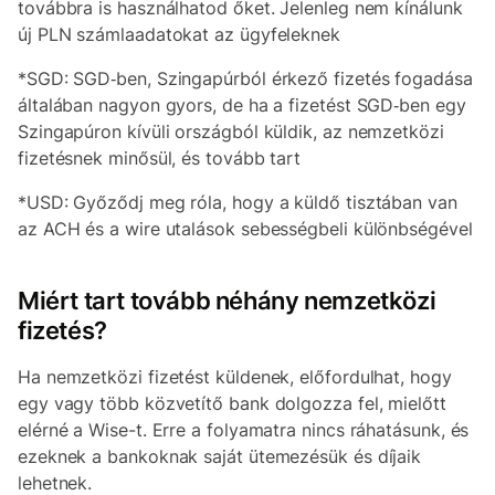
továbbra is használhatod őket. Jelenleg nem kínálunk
új PLN számlaadatokat az ügyfeleknek
*SGD: SGD‑ben, Szingapúrból érkező fizetés fogadása
általában nagyon gyors, de ha a fizetést SGD‑ben egy
Szingapúron kívüli országból küldik, az nemzetközi
fizetésnek minősül, és tovább tart
*USD: Győződj meg róla, hogy a küldő tisztában van
az ACH és a wire utalások sebességbeli különbségével
Miért tart tovább néhány nemzetközi
fizetés?
Ha nemzetközi fizetést küldenek, előfordulhat, hogy
egy vagy több közvetítő bank dolgozza fel, mielőtt
elérné a Wise-t. Erre a folyamatra nincs ráhatásunk, és
ezeknek a bankoknak saját ütemezésük és díjaik
lehetnek.