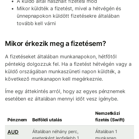
A küldő által használt fizetési mód
Mikor küldték a fizetést, mivel a hétvégén és
ünnepnapokon küldött fizetésekre általában
tovább kell várni
Mikor érkezik meg a fizetésem?
A fizetéseket általában munkanapokon, hétfőtől
péntekig dolgozzuk fel. Ha a fizetést hétvégén vagy a
küldő országában munkaszüneti napon küldték, a
következő munkanapon kell megérkeznie.
Íme egy áttekintés arról, hogy az egyes pénznemek
esetében ez általában mennyi időt vesz igénybe.
Nemzetközi
Pénznem
Belföldi utalás
fizetés (Swift)
AUD
Általában néhány perc,
Általában 1
esetenként legfeljebb 1
munkanap,