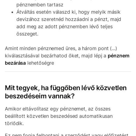
pénznemben tartasz
Átváltás esetén válaszd ki, hogy melyik másik
devizához szeretnéd hozzáadni a pénzt, majd
add meg az adott pénznemben lévő teljes
összeget.
Amint minden pénznemed üres, a három pont (...)
kiválasztásával bezárhatod őket, majd lépj a
pénznem
bezárása
lehetőségre
Mit tegyek, ha függőben lévő közvetlen
beszedéseim vannak?
Amikor eltávolítasz egy pénznemet, az összes
beállított közvetlen beszedésed automatikusan
törlődik.
Ez nem fogja felbontani a szerződést vagy előfizetést,