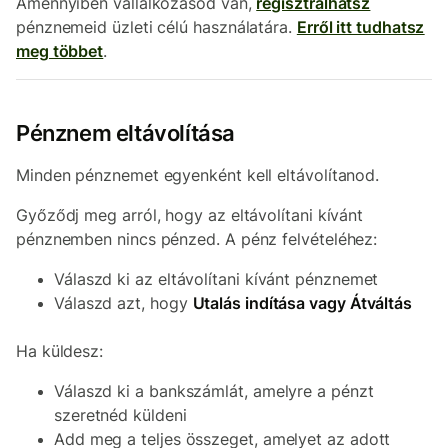
Amennyiben vállalkozásod van,
regisztrálhatsz
pénznemeid üzleti célú használatára.
Erről itt tudhatsz
meg többet
.
Pénznem eltávolítása
Minden pénznemet egyenként kell eltávolítanod.
Győződj meg arról, hogy az eltávolítani kívánt
pénznemben nincs pénzed. A pénz felvételéhez:
Válaszd ki az eltávolítani kívánt pénznemet
Válaszd azt, hogy
Utalás indítása vagy Átváltás
Ha küldesz:
Válaszd ki a bankszámlát, amelyre a pénzt
szeretnéd küldeni
Add meg a teljes összeget, amelyet az adott