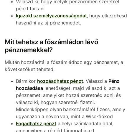
Válaszd ki, hogy melyik pénznemben szeretnél
pénzt tartani
Igazold személyazonosságodat
, hogy elkezdhesd
használni az új pénznemedet.
Mit tehetsz a főszámládon lévő
pénznemekkel?
Miután hozzáadtál a főszámládhoz egy pénznemet, a
következőket teheted:
Bármikor
hozzáadhatsz pénzt
. Válaszd a
Pénz
hozzáadása
lehetőséget, majd válaszd ki azt a
pénznemet, amelyiket hozzá szeretnéd adni, és
válaszd ki, hogyan szeretnél fizetni.
Mindenképpen olyan bankszámláról fizess, amely
ugyanazon a néven van, mint a Wise-fiókod
Fogadhatsz pénzt
a helyi számlaadataiddal,
amennyiben a régiód támogatja azt