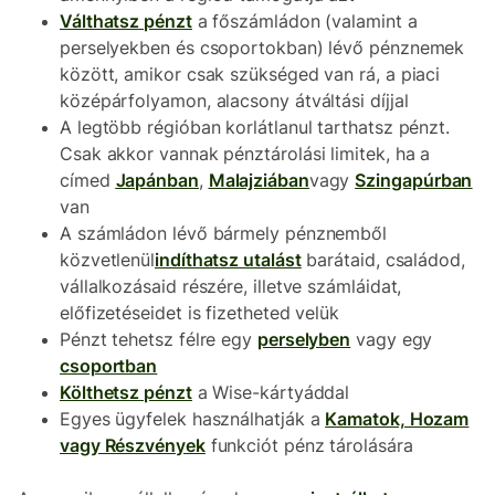
Válthatsz pénzt
a főszámládon (valamint a
perselyekben és csoportokban) lévő pénznemek
között, amikor csak szükséged van rá, a piaci
középárfolyamon, alacsony átváltási díjjal
A legtöbb régióban korlátlanul tarthatsz pénzt.
Csak akkor vannak pénztárolási limitek, ha a
címed
Japánban
,
Malajziában
vagy
Szingapúrban
van
A számládon lévő bármely pénznemből
közvetlenül
indíthatsz utalást
barátaid, családod,
vállalkozásaid részére, illetve számláidat,
előfizetéseidet is fizetheted velük
Pénzt tehetsz félre egy
perselyben
vagy egy
csoportban
Költhetsz pénzt
a Wise-kártyáddal
Egyes ügyfelek használhatják a
Kamatok, Hozam
vagy Részvények
funkciót pénz tárolására