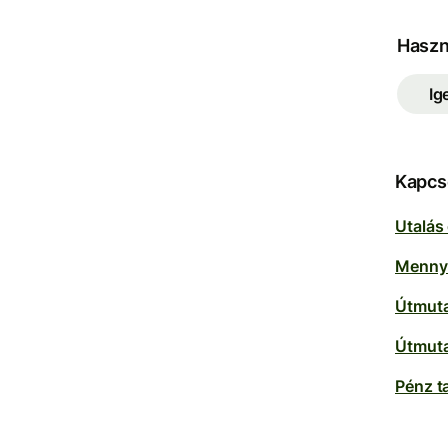
Haszno
Ig
Kapcs
Utalás
Mennyi
Útmuta
Útmuta
Pénz t