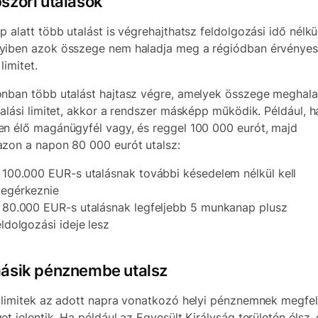
szöri utalások
p alatt több utalást is végrehajthatsz feldolgozási idő nélkül
iben azok összege nem haladja meg a régiódban érvényes
 limitet.
nban több utalást hajtasz végre, amelyek összege meghala
talási limitet, akkor a rendszer másképp működik. Például, h
n élő magánügyfél vagy, és reggel 100 000 eurót, majd
zon a napon 80 000 eurót utalsz:
 100.000 EUR-s utalásnak további késedelem nélkül kell
egérkeznie
 80.000 EUR-s utalásnak legfeljebb 5 munkanap plusz
eldolgozási ideje lesz
ásik pénznembe utalsz
 limitek az adott napra vonatkozó helyi pénznemnek megfel
et jelentik. Ha például az Egyesült Királyság területén élsz,