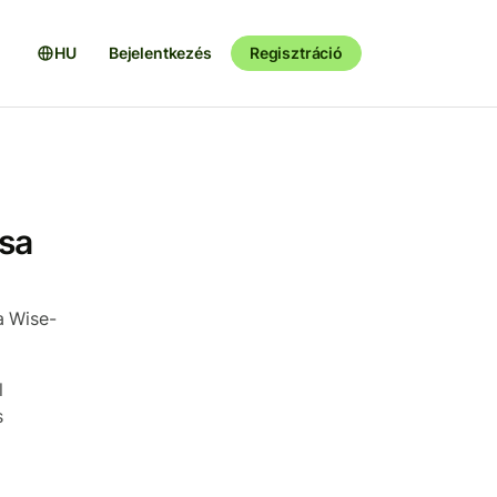
HU
Bejelentkezés
Regisztráció
ása
a Wise-
l
s