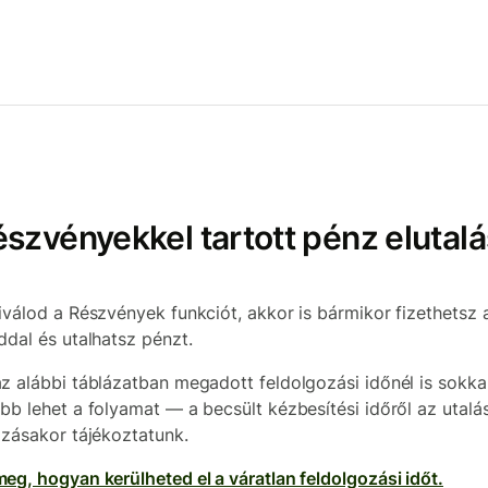
szvényekkel tartott pénz elutal
iválod a Részvények funkciót, akkor is bármikor fizethetsz 
ddal és utalhatsz pénzt.
z alábbi táblázatban megadott feldolgozási időnél is sokka
bb lehet a folyamat — a becsült kézbesítési időről az utalá
ozásakor tájékoztatunk.
eg, hogyan kerülheted el a váratlan feldolgozási időt.