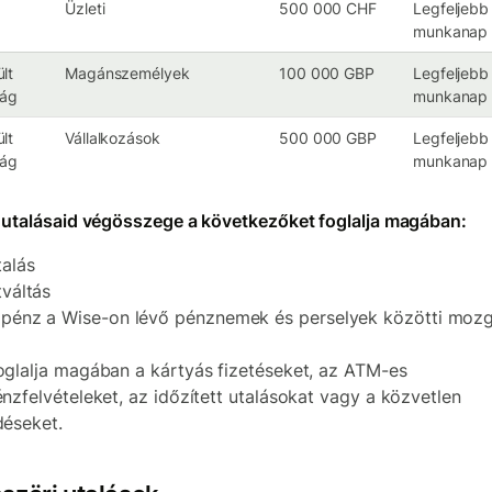
Üzleti
500 000 CHF
Legfeljebb
munkanap
lt
Magánszemélyek
100 000 GBP
Legfeljebb
ság
munkanap
lt
Vállalkozások
500 000 GBP
Legfeljebb
ság
munkanap
 utalásaid végösszege a következőket foglalja magában:
talás
tváltás
 pénz a Wise-on lévő pénznemek és perselyek közötti moz
glalja magában a kártyás fizetéseket, az ATM-es
nzfelvételeket, az időzített utalásokat vagy a közvetlen
éseket.