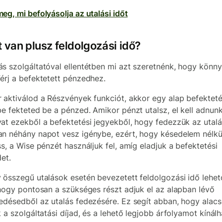
eg, mi befolyásolja az utalási időt
 van plusz feldolgozási idő?
s szolgáltatóval ellentétben mi azt szeretnénk, hogy könn
érj a befektetett pénzedhez.
 aktiválod a Részvények funkciót, akkor egy alap befekteté
be fekteted be a pénzed. Amikor pénzt utalsz, el kell adnun
at ezekből a befektetési jegyekből, hogy fedezzük az utalá
n néhány napot vesz igénybe, ezért, hogy késedelem nélkü
ss, a Wise pénzét használjuk fel, amíg eladjuk a befektetési
det.
 összegű utalások esetén bevezetett feldolgozási idő lehe
 hogy pontosan a szükséges részt adjuk el az alapban lévő
edésedből az utalás fedezésére. Ez segít abban, hogy alac
k a szolgáltatási díjad, és a lehető legjobb árfolyamot kínál