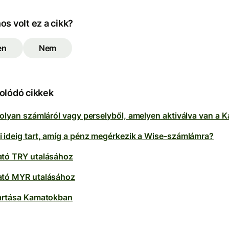
s volt ez a cikk?
en
Nem
olódó cikkek
 olyan számláról vagy perselyből, amelyen aktiválva van a 
 ideig tart, amíg a pénz megérkezik a Wise-számlámra?
tó TRY utalásához
tó MYR utalásához
artása Kamatokban