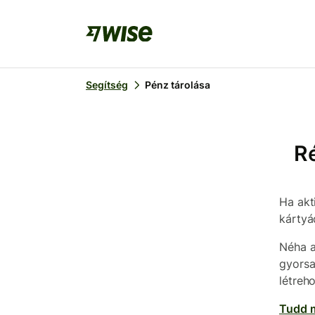
Segítség
Pénz tárolása
Ré
Ha akt
kártyá
Néha a
gyorsa
létreh
Tudd m