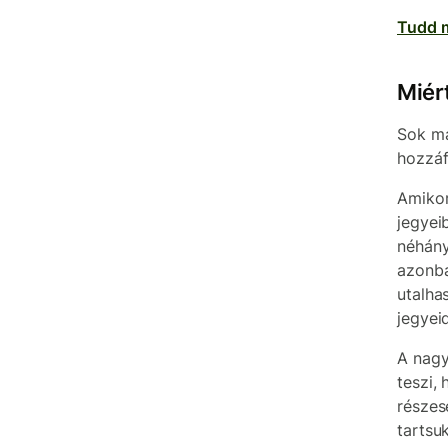
Tudd m
Miért
Sok má
hozzáf
Amikor
jegyei
néhány
azonba
utalha
jegyei
A nagy
teszi,
részes
tartsu