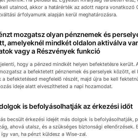
kell utalnod, akkor a határérték az adott napra vonatkozó
váltási árfolyamunk alapján kerül meghatározásra.
énzt mozgatsz olyan pénznemek és persely
tt, amelyeknél mindkét oldalon aktiválva va
tok vagy a Részvények funkció
 jelenti, hogy a pénzed mindkét helyen befektetésre került.
mozgatsz a befektetett pénznemek és perselyek között, el k
 a befektetésed megfelelő részét, majd újra be kell fektetn
gozás ideje alatt elveszítheted a napi hozamodat.
dolgok is befolyásolhatják az érkezési időt
lás becsült érkezési idejét más dolgok is befolyásolhatják, 
zág, ahová utalsz, és a szükséges biztonsági ellenőrzések. 
 így van, ha pénzt küldesz a Wise-zal.