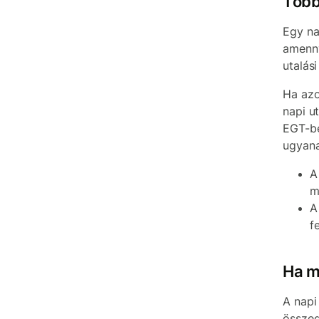
Több
Egy na
amenny
utalási
Ha azo
napi u
EGT-be
ugyana
A
m
A
f
Ha m
A napi
összeg