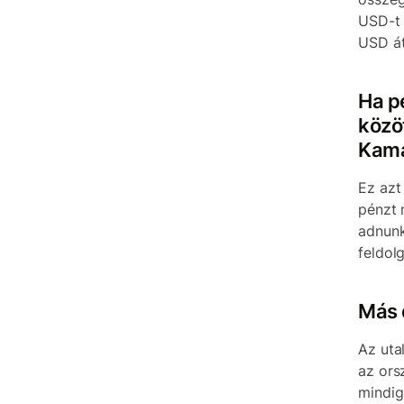
USD-t 
USD át
Ha p
közö
Kama
Ez azt
pénzt 
adnunk
feldol
Más 
Az uta
az ors
mindig