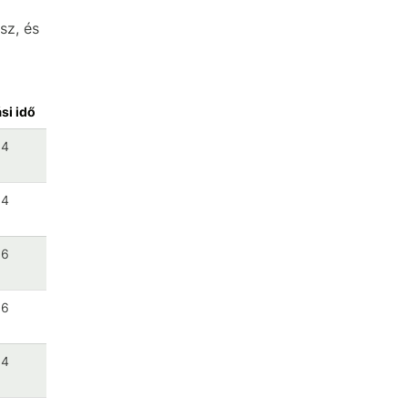
sz, és
si idő
 4
 4
 6
 6
 4