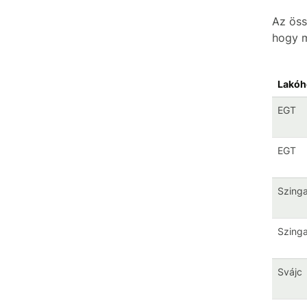
Az össz
hogy m
Lakóh
EGT
EGT
Szing
Szing
Svájc