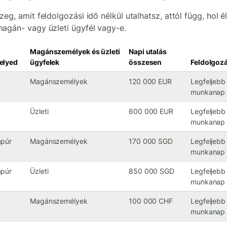
eg, amit feldolgozási idő nélkül utalhatsz, attól függ, hol él
agán- vagy üzleti ügyfél vagy-e.
Magánszemélyek és üzleti
Napi utalás
elyed
ügyfelek
összesen
Feldolgozá
Magánszemélyek
120 000 EUR
Legfeljebb
munkanap
Üzleti
600 000 EUR
Legfeljebb
munkanap
apúr
Magánszemélyek
170 000 SGD
Legfeljebb
munkanap
apúr
Üzleti
850 000 SGD
Legfeljebb
munkanap
Magánszemélyek
100 000 CHF
Legfeljebb
munkanap