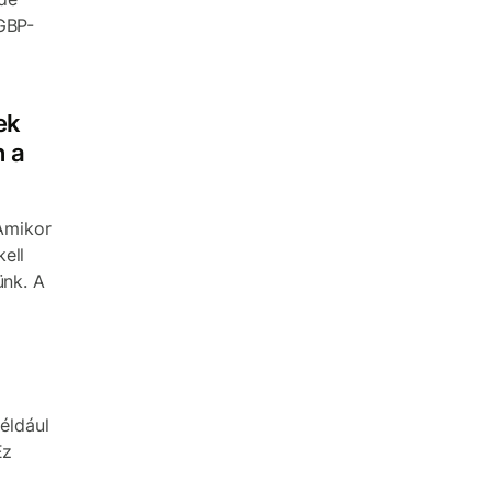
 GBP-
ek
n a
 Amikor
ell
ünk. A
például
Ez