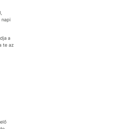
,
 napi
dja a
a te az
elő
 de