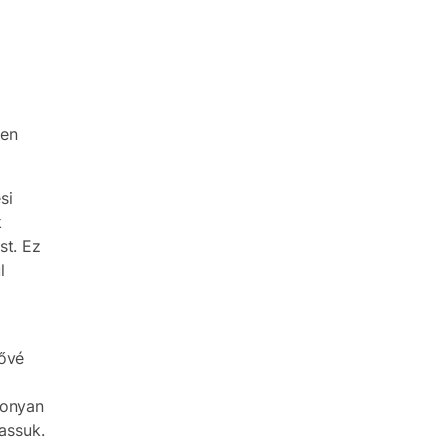
yen
si
k
st. Ez
l
tővé
sonyan
hassuk.