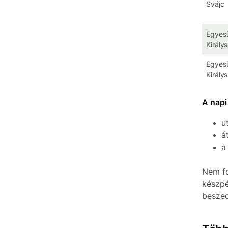
Svájc
Egyesü
Király
Egyesü
Király
A napi
u
á
a
Nem fo
készpé
beszed