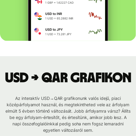
USD → QAR grafikon
Az interaktív USD→QAR grafikonunk valós idejű, piaci
középárfolyamot használ, és megtekintheted vele az árfolyam
elmúlt 5 évben történő változását. Jobb árfolyamra vársz? Állíts
be egy árfolyam-értesítőt, és értesítünk, amikor jobb lesz. A
napi összefoglalóinkkal pedig soha nem fogsz lemaradni
egyetlen változásról sem.