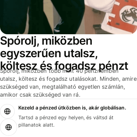
Spórolj, miközben
egyszerűen utalsz,
költesz és fogadsz pénzt
Spórolj, miközben több mint 40 pénznemben
utalsz, költesz és fogadsz utalásokat. Minden, amire
szükséged van, megtalálható egyetlen számlán,
amikor csak szükséged van rá.
Kezeld a pénzed útközben is, akár globálisan.
Tartsd a pénzed egy helyen, és váltsd át
pillanatok alatt.