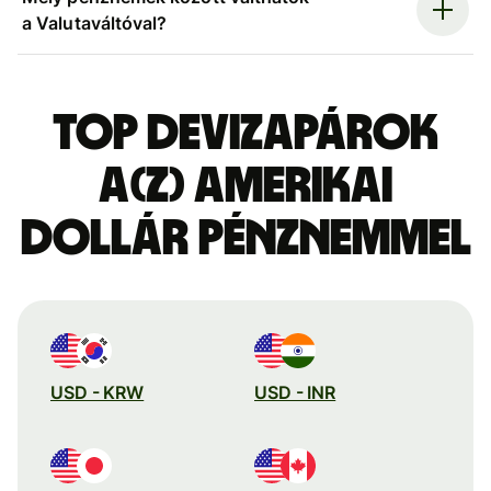
a Valutaváltóval?
Top devizapárok
a(z) amerikai
dollár pénznemmel
USD - KRW
USD - INR