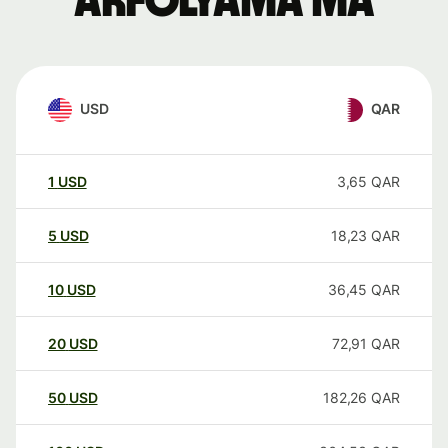
árfolyama ma
USD
QAR
1
USD
3,65
QAR
5
USD
18,23
QAR
10
USD
36,45
QAR
20
USD
72,91
QAR
50
USD
182,26
QAR