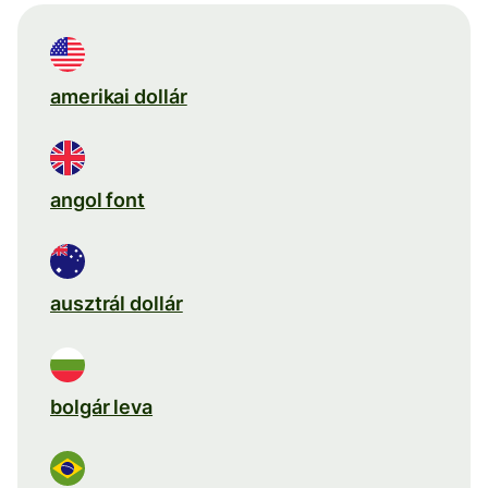
amerikai dollár
angol font
ausztrál dollár
bolgár leva