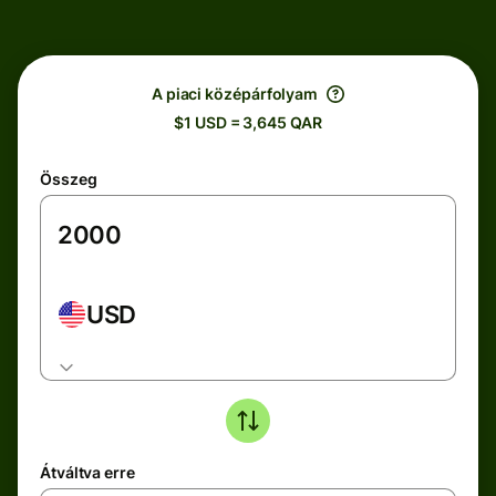
A piaci középárfolyam
$1 USD = 3,645 QAR
Összeg
USD
Átváltva erre