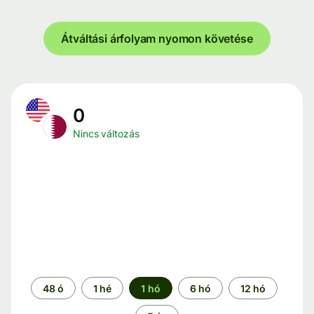
Átváltási árfolyam nyomon követése
0
Nincs változás
Időszak
48 ó
1 hé
1 hó
6 hó
12 hó