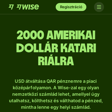
Regisztráció
2000 amerikai
dollár katari
riálra
USD átváltása QAR pénznemre a piaci
középárfolyamon. A Wise-zal egy olyan
nemzetközi számlád lehet, amellyel úgy
utalhatsz, költhetsz és válthatod a pénzed,
mintha lenne egy helyi számlád.