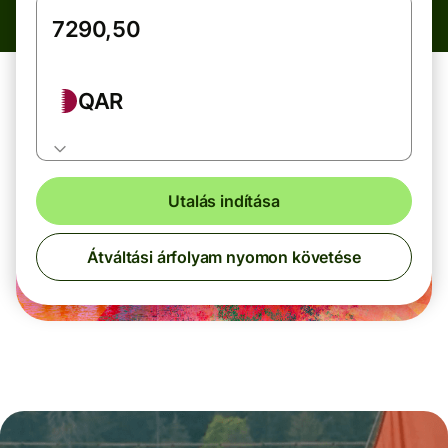
QAR
Utalás indítása
Átváltási árfolyam nyomon követése