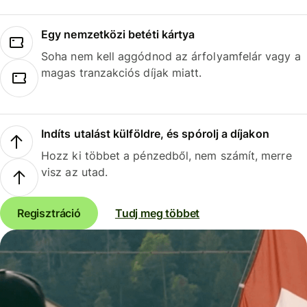
Egy nemzetközi betéti kártya
Soha nem kell aggódnod az árfolyamfelár vagy a
magas tranzakciós díjak miatt.
Indíts utalást külföldre, és spórolj a díjakon
Hozz ki többet a pénzedből, nem számít, merre
visz az utad.
Regisztráció
Tudj meg többet