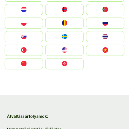
Nederland
Norge
Portugal
Polska
România
Россия
Slovensko
Ruoŧŧa
ไทย
Türkiye
United States
Vietnam
中国
中國香港特別行政區
Átváltási árfolyamok: