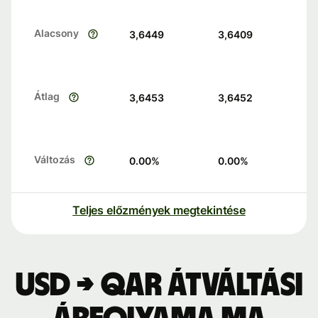
Alacsony
3,6449
3,6409
Átlag
3,6453
3,6452
Változás
0.00
%
0.00
%
Teljes előzmények megtekintése
USD → QAR átváltási