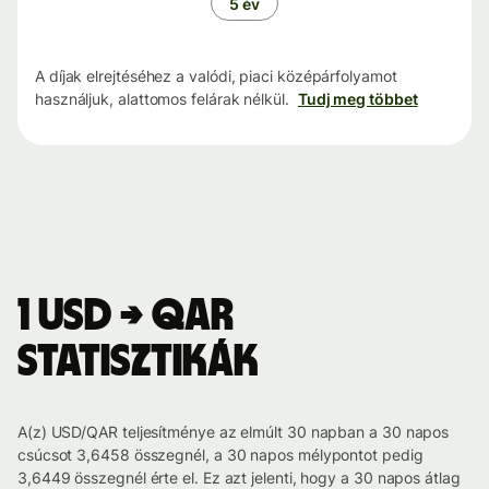
5 év
A díjak elrejtéséhez a valódi, piaci középárfolyamot
használjuk, alattomos felárak nélkül.
Tudj meg többet
1 USD → QAR
statisztikák
A(z) USD/QAR teljesítménye az elmúlt 30 napban a 30 napos
csúcsot 3,6458 összegnél, a 30 napos mélypontot pedig
3,6449 összegnél érte el. Ez azt jelenti, hogy a 30 napos átlag