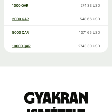
1000
QAR
274,33
USD
2000
QAR
548,66
USD
5000
QAR
1371,65
USD
10000
QAR
2743,30
USD
Gyakran