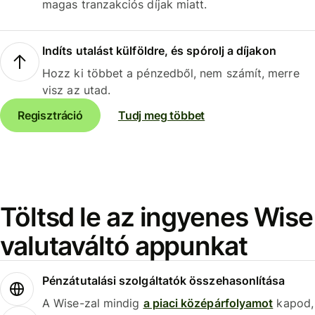
magas tranzakciós díjak miatt.
Indíts utalást külföldre, és spórolj a díjakon
Hozz ki többet a pénzedből, nem számít, merre
visz az utad.
Regisztráció
Tudj meg többet
Töltsd le az ingyenes Wise
valutaváltó appunkat
Pénzátutalási szolgáltatók összehasonlítása
A Wise-zal mindig
a piaci középárfolyamot
kapod,