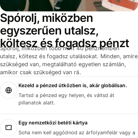
Spórolj, miközben
egyszerűen utalsz,
költesz és fogadsz pénzt
Spórolj, miközben több mint 40 pénznemben
utalsz, költesz és fogadsz utalásokat. Minden, amire
szükséged van, megtalálható egyetlen számlán,
amikor csak szükséged van rá.
Kezeld a pénzed útközben is, akár globálisan.
Tartsd a pénzed egy helyen, és váltsd át
pillanatok alatt.
Egy nemzetközi betéti kártya
Soha nem kell aggódnod az árfolyamfelár vagy a