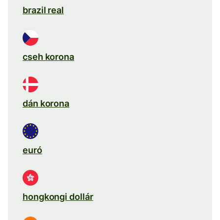
brazil real
cseh korona
dán korona
euró
hongkongi dollár