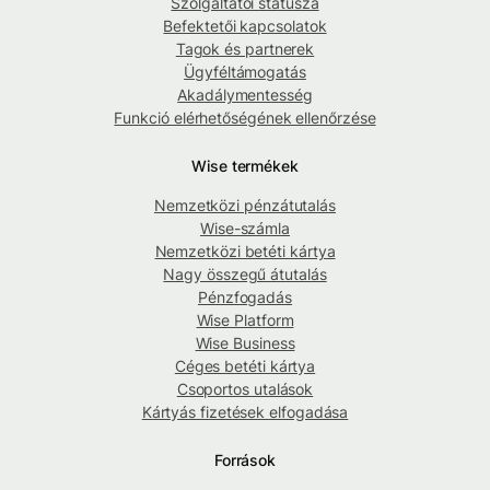
Szolgáltatói státusza
Befektetői kapcsolatok
Tagok és partnerek
Ügyféltámogatás
Akadálymentesség
Funkció elérhetőségének ellenőrzése
Wise termékek
Nemzetközi pénzátutalás
Wise-számla
Nemzetközi betéti kártya
Nagy összegű átutalás
Pénzfogadás
Wise Platform
Wise Business
Céges betéti kártya
Csoportos utalások
Kártyás fizetések elfogadása
Források