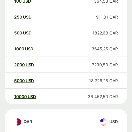
100
USD
364,53
QAR
250
USD
911,31
QAR
500
USD
1822,63
QAR
1000
USD
3645,25
QAR
2000
USD
7290,50
QAR
5000
USD
18 226,25
QAR
10000
USD
36 452,50
QAR
QAR
USD