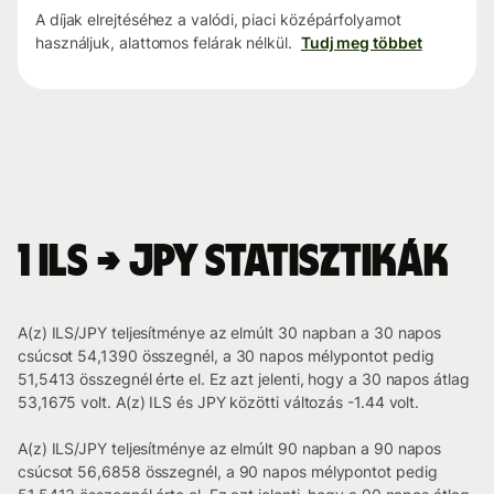
A díjak elrejtéséhez a valódi, piaci középárfolyamot
használjuk, alattomos felárak nélkül.
Tudj meg többet
1 ILS → JPY statisztikák
A(z) ILS/JPY teljesítménye az elmúlt 30 napban a 30 napos
csúcsot 54,1390 összegnél, a 30 napos mélypontot pedig
51,5413 összegnél érte el. Ez azt jelenti, hogy a 30 napos átlag
53,1675 volt. A(z) ILS és JPY közötti változás -1.44 volt.
A(z) ILS/JPY teljesítménye az elmúlt 90 napban a 90 napos
csúcsot 56,6858 összegnél, a 90 napos mélypontot pedig