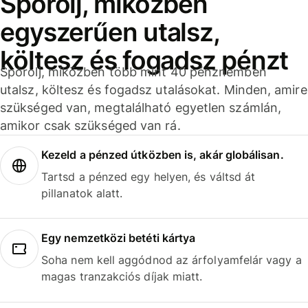
Spórolj, miközben
egyszerűen utalsz,
költesz és fogadsz pénzt
Spórolj, miközben több mint 40 pénznemben
utalsz, költesz és fogadsz utalásokat. Minden, amire
szükséged van, megtalálható egyetlen számlán,
amikor csak szükséged van rá.
Kezeld a pénzed útközben is, akár globálisan.
Tartsd a pénzed egy helyen, és váltsd át
pillanatok alatt.
Egy nemzetközi betéti kártya
Soha nem kell aggódnod az árfolyamfelár vagy a
magas tranzakciós díjak miatt.