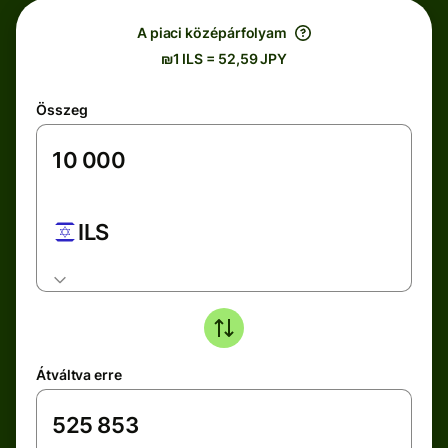
A piaci középárfolyam
₪1 ILS = 52,59 JPY
Összeg
ILS
Átváltva erre