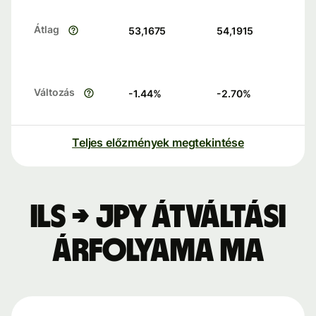
Átlag
53,1675
54,1915
Változás
-1.44
%
-2.70
%
Teljes előzmények megtekintése
ILS → JPY átváltási
árfolyama ma