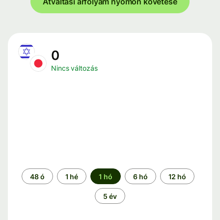
Átváltási árfolyam nyomon követése
0
Nincs változás
Időszak
48 ó
1 hé
1 hó
6 hó
12 hó
5 év