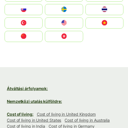
Slovensko
Ruoŧŧa
ไทย
Türkiye
United States
Vietnam
中国
中國香港特別行政區
Átváltási árfolyamok:
Nemzetközi utalás külföldre:
Cost of living:
Cost of living in United Kingdom
Cost of living in United States
Cost of living in Australia
Cost of living in India
Cost of living in Germany