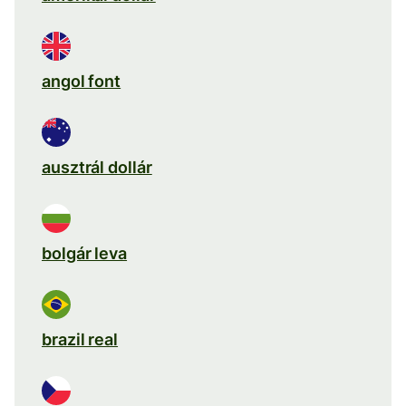
angol font
ausztrál dollár
bolgár leva
brazil real