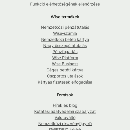
Funkció elérhetőségének ellenőrzése
Wise termékek
Nemzetközi pénzátutalás
Wise-számla
Nemzetközi betéti kártya
Nagy összegű átutalás
Pénzfogadás
Wise Platform
Wise Business
Céges betéti kártya
Csoportos utalások
Kártyás fizetések elfogadása
Források
Hírek és blog
Kutatási adatvédelmi szabályzat
Valutaváltó
Nemzetközi részvényfigyelő
SWIFT/BIC kódok