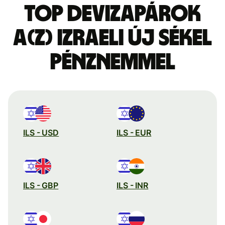
Top devizapárok
a(z) izraeli új sékel
pénznemmel
ILS - USD
ILS - EUR
ILS - GBP
ILS - INR