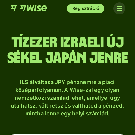
Regisztráció
tíz­ezer izraeli új
sékel japán jenre
ILS átváltása JPY pénznemre a piaci
középárfolyamon. A Wise-zal egy olyan
nemzetközi számlád lehet, amellyel úgy
utalhatsz, költhetsz és válthatod a pénzed,
mintha lenne egy helyi számlád.