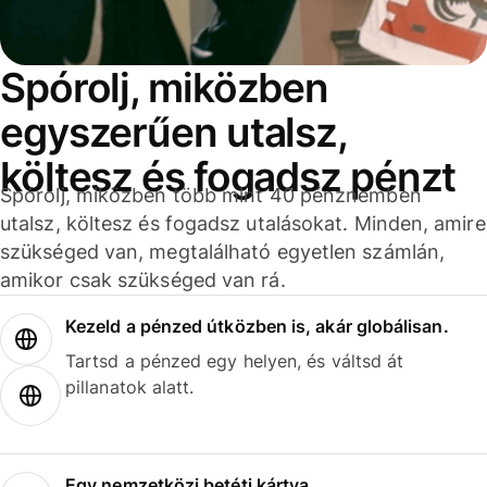
Spórolj, miközben
egyszerűen utalsz,
költesz és fogadsz pénzt
Spórolj, miközben több mint 40 pénznemben
utalsz, költesz és fogadsz utalásokat. Minden, amire
szükséged van, megtalálható egyetlen számlán,
amikor csak szükséged van rá.
Kezeld a pénzed útközben is, akár globálisan.
Tartsd a pénzed egy helyen, és váltsd át
pillanatok alatt.
Egy nemzetközi betéti kártya