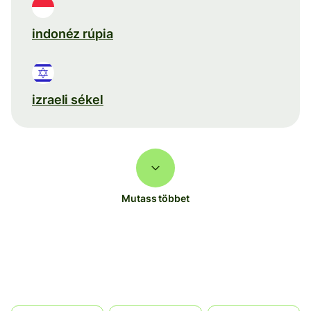
indonéz rúpia
izraeli sékel
Mutass többet