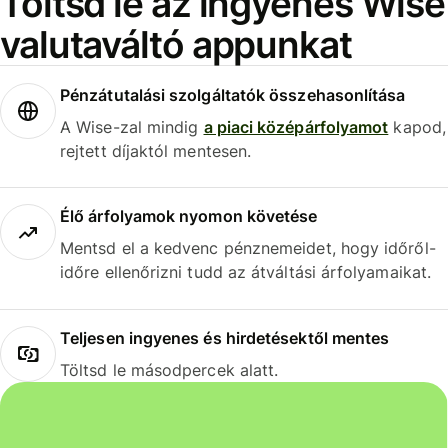
Töltsd le az ingyenes Wise
valutaváltó appunkat
Pénzátutalási szolgáltatók összehasonlítása
A Wise-zal mindig
a piaci középárfolyamot
kapod,
rejtett díjaktól mentesen.
Élő árfolyamok nyomon követése
Mentsd el a kedvenc pénznemeidet, hogy időről-
időre ellenőrizni tudd az átváltási árfolyamaikat.
Teljesen ingyenes és hirdetésektől mentes
Töltsd le másodpercek alatt.