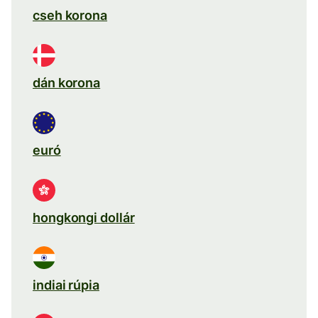
cseh korona
dán korona
euró
hongkongi dollár
indiai rúpia