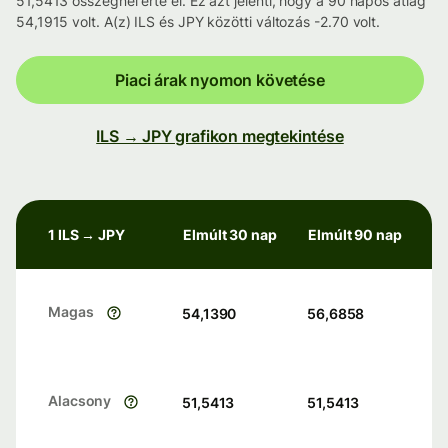
51,5413 összegnél érte el. Ez azt jelenti, hogy a 90 napos átlag
54,1915 volt. A(z) ILS és JPY közötti változás -2.70 volt.
Piaci árak nyomon követése
ILS → JPY grafikon megtekintése
1 ILS → JPY
Elmúlt 30 nap
Elmúlt 90 nap
Magas
54,1390
56,6858
Alacsony
51,5413
51,5413