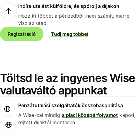
Indíts utalást külföldre, és spórolj a díjakon
Hozz ki többet a pénzedből, nem számít, merre
visz az utad.
Regisztráció
Tudj meg többet
Töltsd le az ingyenes Wise
valutaváltó appunkat
Pénzátutalási szolgáltatók összehasonlítása
A Wise-zal mindig
a piaci középárfolyamot
kapod,
rejtett díjaktól mentesen.