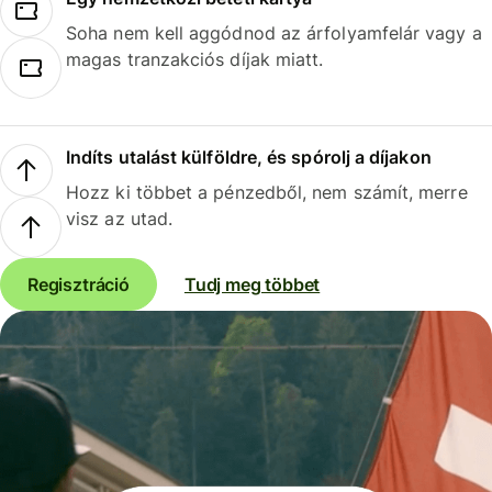
Soha nem kell aggódnod az árfolyamfelár vagy a
magas tranzakciós díjak miatt.
Indíts utalást külföldre, és spórolj a díjakon
Hozz ki többet a pénzedből, nem számít, merre
visz az utad.
Regisztráció
Tudj meg többet