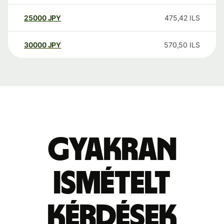
25000
JPY
475,42
ILS
30000
JPY
570,50
ILS
Gyakran
ismételt
kérdések