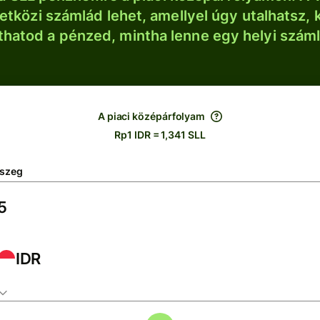
tközi számlád lehet, amellyel úgy utalhatsz, 
thatod a pénzed, mintha lenne egy helyi szám
A piaci középárfolyam
Rp1 IDR = 1,341 SLL
szeg
IDR