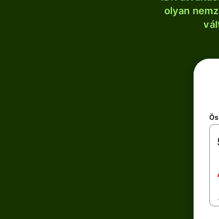
olyan nemze
vál
Ös