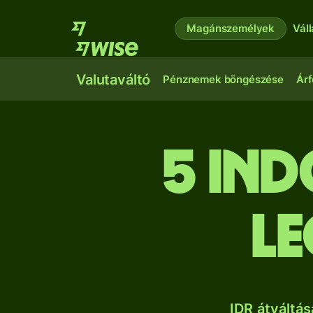
Magánszemélyek
Vál
Valutaváltó
Pénznemek böngészése
Árf
5 ind
Le
IDR átváltá