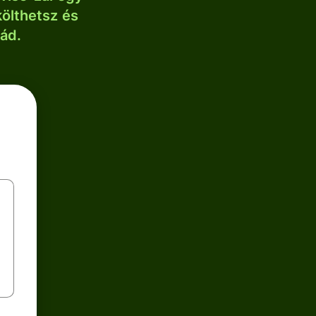
költhetsz és
lád.