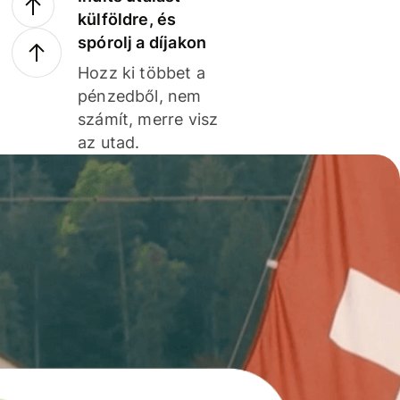
külföldre, és
spórolj a díjakon
Hozz ki többet a
pénzedből, nem
számít, merre visz
az utad.