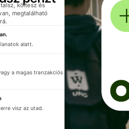
alsz, költesz és
van, megtalálható
rá.
an.
lanatok alatt.
vagy a magas tranzakciós
n
rre visz az utad.