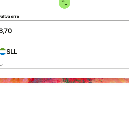
áltva erre
SLL