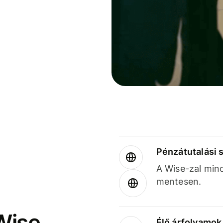
Pénzátutalási 
A Wise-zal min
mentesen.
Wise
Élő árfolyamo