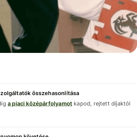
szolgáltatók összehasonlítása
dig
a piaci középárfolyamot
kapod, rejtett díjaktól
k nyomon követése