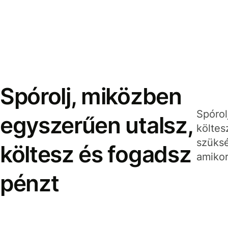
Spórolj, miközben
Spórol
egyszerűen utalsz,
költes
szüksé
költesz és fogadsz
amikor
pénzt