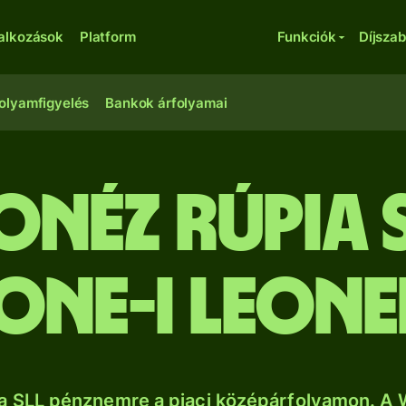
lalkozások
Platform
Funkciók
Díjsza
olyamfigyelés
Bankok árfolyamai
onéz rúpia 
one-i leon
sa SLL pénznemre a piaci középárfolyamon. A 