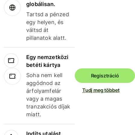
globálisan.
Tartsd a pénzed
egy helyen, és
váltsd át
pillanatok alatt.
Egy nemzetközi
betéti kártya
Soha nem kell
Regisztráció
aggódnod az
Tudj meg többet
árfolyamfelár
vagy a magas
tranzakciós díjak
miatt.
Indíts utalást