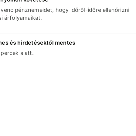
venc pénznemeidet, hogy időről-időre ellenőrizni
si árfolyamaikat.
nes és hirdetésektől mentes
percek alatt.