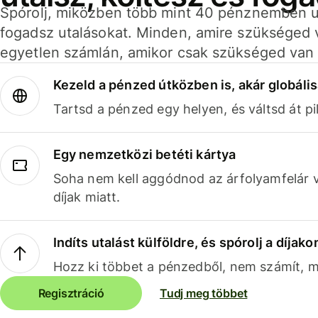
Spórolj, miközben több mint 40 pénznemben ut
fogadsz utalásokat. Minden, amire szükséged 
egyetlen számlán, amikor csak szükséged van 
Kezeld a pénzed útközben is, akár globális
Tartsd a pénzed egy helyen, és váltsd át pil
Egy nemzetközi betéti kártya
Soha nem kell aggódnod az árfolyamfelár 
díjak miatt.
Indíts utalást külföldre, és spórolj a díjako
Hozz ki többet a pénzedből, nem számít, me
Regisztráció
Tudj meg többet