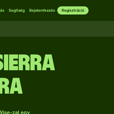
bás
Segítség
Bejelentkezés
Regisztráció
Sierra
era
Wise-zal egy