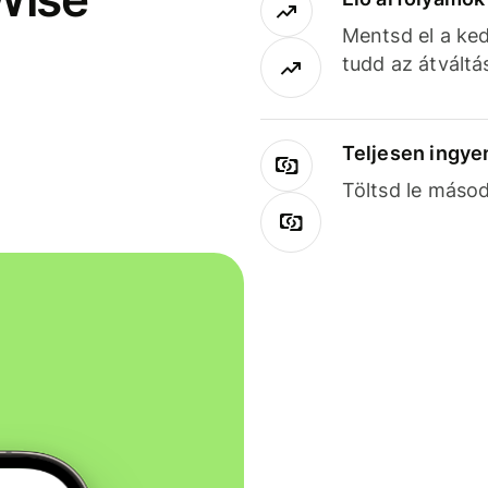
Mentsd el a ked
tudd az átváltá
Teljesen ingye
Töltsd le másod