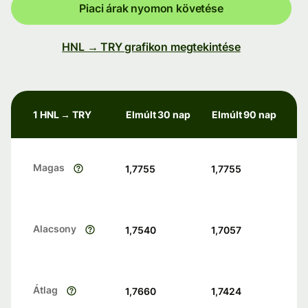
Piaci árak nyomon követése
HNL → TRY grafikon megtekintése
1 HNL → TRY
Elmúlt 30 nap
Elmúlt 90 nap
Magas
1,7755
1,7755
Alacsony
1,7540
1,7057
Átlag
1,7660
1,7424