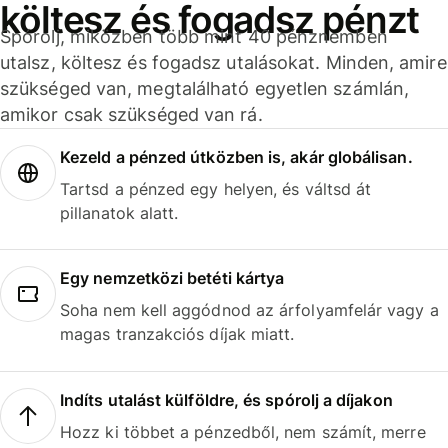
költesz és fogadsz pénzt
Spórolj, miközben több mint 40 pénznemben
utalsz, költesz és fogadsz utalásokat. Minden, amire
szükséged van, megtalálható egyetlen számlán,
amikor csak szükséged van rá.
Kezeld a pénzed útközben is, akár globálisan.
Tartsd a pénzed egy helyen, és váltsd át
pillanatok alatt.
Egy nemzetközi betéti kártya
Soha nem kell aggódnod az árfolyamfelár vagy a
magas tranzakciós díjak miatt.
Indíts utalást külföldre, és spórolj a díjakon
Hozz ki többet a pénzedből, nem számít, merre