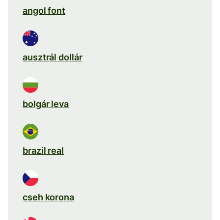
angol font
ausztrál dollár
bolgár leva
brazil real
cseh korona