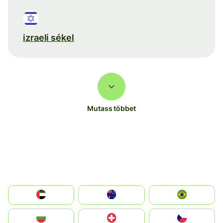
izraeli sékel
Mutass többet
الإمارات العربية المتحدة
Australia
Brazil
България
Switzerland
Czechia