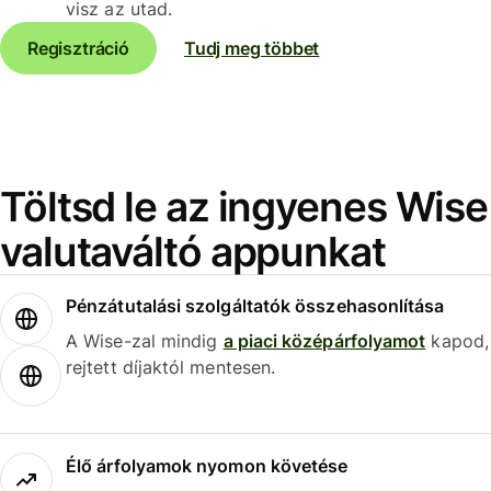
visz az utad.
Regisztráció
Tudj meg többet
Töltsd le az ingyenes Wise
valutaváltó appunkat
Pénzátutalási szolgáltatók összehasonlítása
A Wise-zal mindig
a piaci középárfolyamot
kapod,
rejtett díjaktól mentesen.
Élő árfolyamok nyomon követése