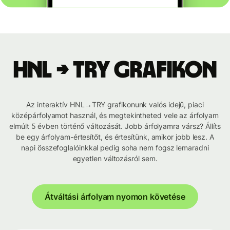
HNL → TRY grafikon
Az interaktív HNL→TRY grafikonunk valós idejű, piaci
középárfolyamot használ, és megtekintheted vele az árfolyam
elmúlt 5 évben történő változását. Jobb árfolyamra vársz? Állíts
be egy árfolyam-értesítőt, és értesítünk, amikor jobb lesz. A
napi összefoglalóinkkal pedig soha nem fogsz lemaradni
egyetlen változásról sem.
Átváltási árfolyam nyomon követése