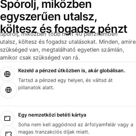
Spórolj, miközben
egyszerűen utalsz,
költesz és fogadsz pénzt
Spórolj, miközben több mint 40 pénznemben
utalsz, költesz és fogadsz utalásokat. Minden, amire
szükséged van, megtalálható egyetlen számlán,
amikor csak szükséged van rá.
Kezeld a pénzed útközben is, akár globálisan.
Tartsd a pénzed egy helyen, és váltsd át
pillanatok alatt.
Egy nemzetközi betéti kártya
Soha nem kell aggódnod az árfolyamfelár vagy a
magas tranzakciós díjak miatt.