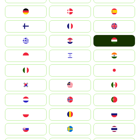
Deutschland
Denmark
España
Suomi
France
United Kingdom
Magyarország
Greece
Hrvatska
Indonesia
Israel
India
Italia
JA
Japan
South Korea
Malay
Mexico
Nederland
Norge
Portugal
Polska
România
Россия
Slovensko
Ruoŧŧa
ไทย