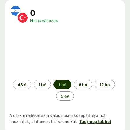
0
Nincs változás
Időszak
48 ó
1 hé
1 hó
6 hó
12 hó
5 év
A díjak elrejtéséhez a valódi, piaci középárfolyamot
használjuk, alattomos felárak nélkül.
Tudj meg többet