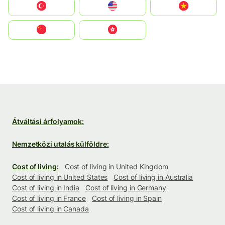
Türkiye
United States
Vietnam
中国
中國香港特別行政區
Átváltási árfolyamok:
Nemzetközi utalás külföldre:
Cost of living:
Cost of living in United Kingdom
Cost of living in United States
Cost of living in Australia
Cost of living in India
Cost of living in Germany
Cost of living in France
Cost of living in Spain
Cost of living in Canada