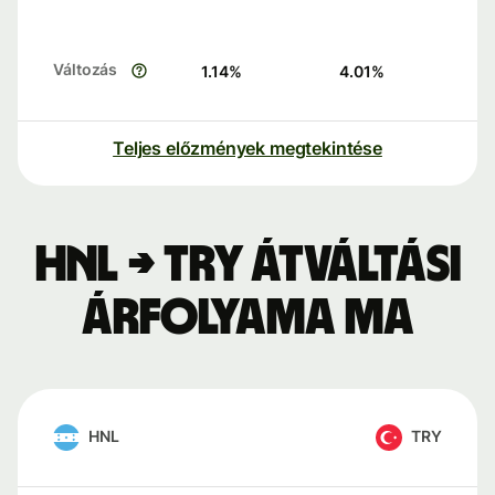
Változás
1.14
%
4.01
%
Teljes előzmények megtekintése
HNL → TRY átváltási
árfolyama ma
HNL
TRY