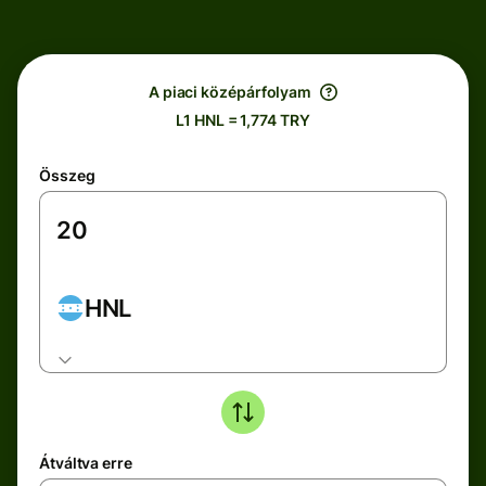
A piaci középárfolyam
L1 HNL = 1,774 TRY
Összeg
HNL
Átváltva erre