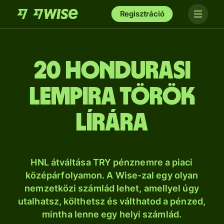
Regisztráció
20 hondurasi
lempira török
lírára
HNL átváltása TRY pénznemre a piaci
középárfolyamon. A Wise-zal egy olyan
nemzetközi számlád lehet, amellyel úgy
utalhatsz, költhetsz és válthatod a pénzed,
mintha lenne egy helyi számlád.