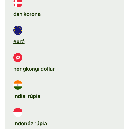
dán korona
euró
hongkongi dollár
indiai rúpia
indonéz rúpia