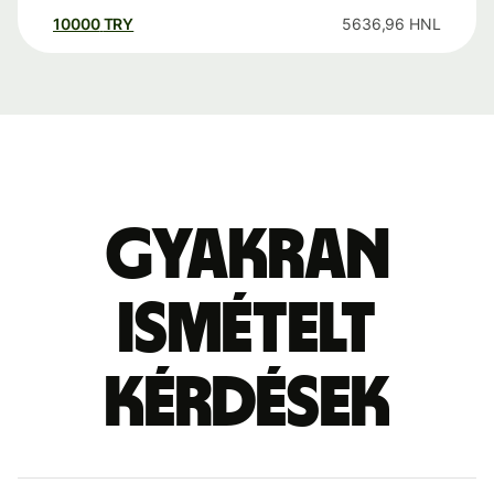
10000
TRY
5636,96
HNL
Gyakran
ismételt
kérdések