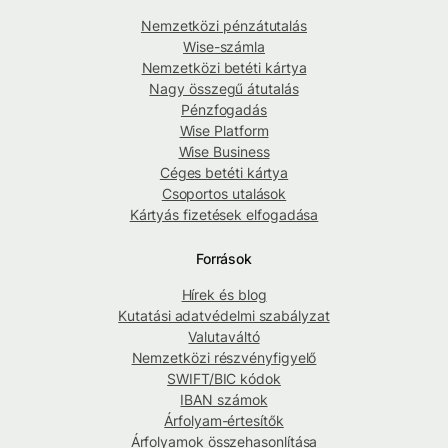
Nemzetközi pénzátutalás
Wise-számla
Nemzetközi betéti kártya
Nagy összegű átutalás
Pénzfogadás
Wise Platform
Wise Business
Céges betéti kártya
Csoportos utalások
Kártyás fizetések elfogadása
Források
Hírek és blog
Kutatási adatvédelmi szabályzat
Valutaváltó
Nemzetközi részvényfigyelő
SWIFT/BIC kódok
IBAN számok
Árfolyam-értesítők
Árfolyamok összehasonlítása