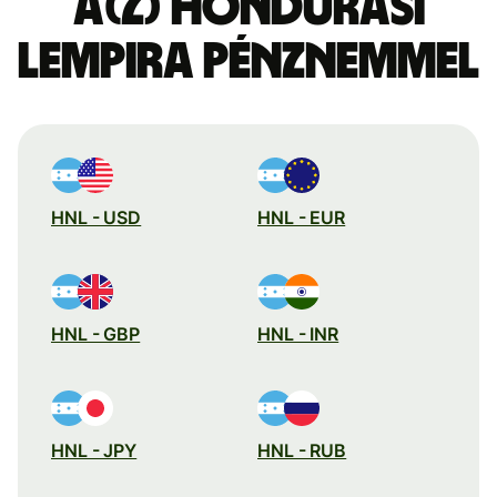
a(z) hondurasi
lempira pénznemmel
HNL - USD
HNL - EUR
HNL - GBP
HNL - INR
HNL - JPY
HNL - RUB