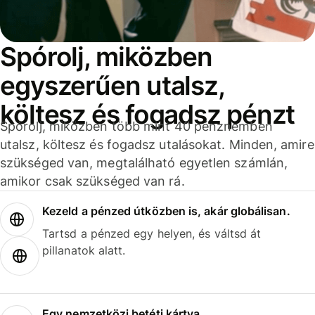
Spórolj, miközben
egyszerűen utalsz,
költesz és fogadsz pénzt
Spórolj, miközben több mint 40 pénznemben
utalsz, költesz és fogadsz utalásokat. Minden, amire
szükséged van, megtalálható egyetlen számlán,
amikor csak szükséged van rá.
Kezeld a pénzed útközben is, akár globálisan.
Tartsd a pénzed egy helyen, és váltsd át
pillanatok alatt.
Egy nemzetközi betéti kártya