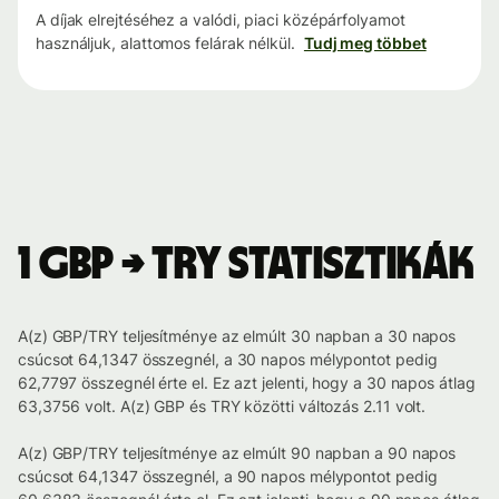
A díjak elrejtéséhez a valódi, piaci középárfolyamot
használjuk, alattomos felárak nélkül.
Tudj meg többet
1 GBP → TRY statisztikák
A(z) GBP/TRY teljesítménye az elmúlt 30 napban a 30 napos
csúcsot 64,1347 összegnél, a 30 napos mélypontot pedig
62,7797 összegnél érte el. Ez azt jelenti, hogy a 30 napos átlag
63,3756 volt. A(z) GBP és TRY közötti változás 2.11 volt.
A(z) GBP/TRY teljesítménye az elmúlt 90 napban a 90 napos
csúcsot 64,1347 összegnél, a 90 napos mélypontot pedig