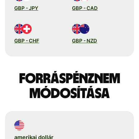
GBP - JPY
GBP - CAD
GBP - CHF
GBP - NZD
Forráspénznem
módosítása
amerikai dollár