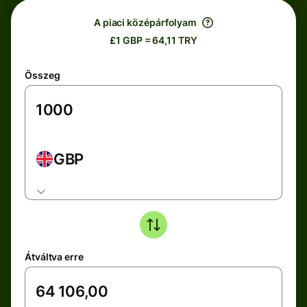
A piaci középárfolyam
£1 GBP = 64,11 TRY
Összeg
GBP
Átváltva erre