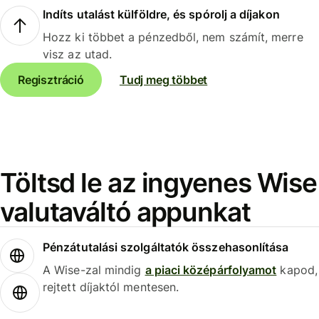
Indíts utalást külföldre, és spórolj a díjakon
Hozz ki többet a pénzedből, nem számít, merre
visz az utad.
Regisztráció
Tudj meg többet
Töltsd le az ingyenes Wise
valutaváltó appunkat
Pénzátutalási szolgáltatók összehasonlítása
A Wise-zal mindig
a piaci középárfolyamot
kapod,
rejtett díjaktól mentesen.