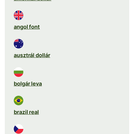
angol font
ausztrál dollár
bolgár leva
brazil real