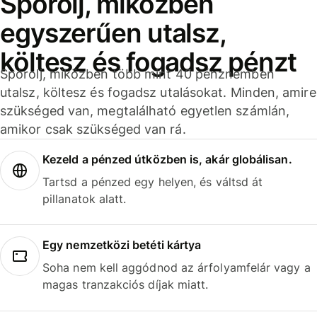
Spórolj, miközben
egyszerűen utalsz,
költesz és fogadsz pénzt
Spórolj, miközben több mint 40 pénznemben
utalsz, költesz és fogadsz utalásokat. Minden, amire
szükséged van, megtalálható egyetlen számlán,
amikor csak szükséged van rá.
Kezeld a pénzed útközben is, akár globálisan.
Tartsd a pénzed egy helyen, és váltsd át
pillanatok alatt.
Egy nemzetközi betéti kártya
Soha nem kell aggódnod az árfolyamfelár vagy a
magas tranzakciós díjak miatt.