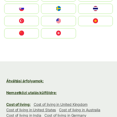
Slovensko
Ruoŧŧa
ไทย
Türkiye
United States
Vietnam
中国
中國香港特別行政區
Átváltási árfolyamok:
Nemzetközi utalás külföldre:
Cost of living:
Cost of living in United Kingdom
Cost of living in United States
Cost of living in Australia
Cost of living in India
Cost of living in Germany