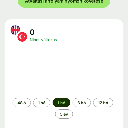
Átváltási árfolyam nyomon követése
0
Nincs változás
Időszak
48 ó
1 hé
1 hó
6 hó
12 hó
5 év