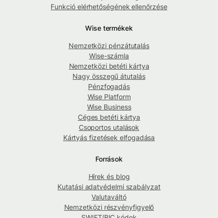
Funkció elérhetőségének ellenőrzése
Wise termékek
Nemzetközi pénzátutalás
Wise-számla
Nemzetközi betéti kártya
Nagy összegű átutalás
Pénzfogadás
Wise Platform
Wise Business
Céges betéti kártya
Csoportos utalások
Kártyás fizetések elfogadása
Források
Hírek és blog
Kutatási adatvédelmi szabályzat
Valutaváltó
Nemzetközi részvényfigyelő
SWIFT/BIC kódok