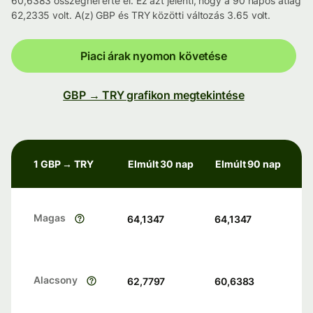
60,6383 összegnél érte el. Ez azt jelenti, hogy a 90 napos átlag
62,2335 volt. A(z) GBP és TRY közötti változás 3.65 volt.
Piaci árak nyomon követése
GBP → TRY grafikon megtekintése
1 GBP → TRY
Elmúlt 30 nap
Elmúlt 90 nap
Magas
64,1347
64,1347
Alacsony
62,7797
60,6383