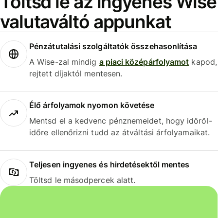
Töltsd le az ingyenes Wise
valutaváltó appunkat
Pénzátutalási szolgáltatók összehasonlítása
A Wise-zal mindig
a piaci középárfolyamot
kapod,
rejtett díjaktól mentesen.
Élő árfolyamok nyomon követése
Mentsd el a kedvenc pénznemeidet, hogy időről-
időre ellenőrizni tudd az átváltási árfolyamaikat.
Teljesen ingyenes és hirdetésektől mentes
Töltsd le másodpercek alatt.