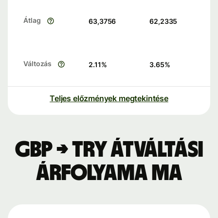
Átlag
63,3756
62,2335
Változás
2.11
%
3.65
%
Teljes előzmények megtekintése
GBP → TRY átváltási
árfolyama ma