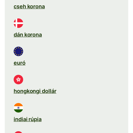
cseh korona
dán korona
euró
hongkongi dollár
indiai rúpia