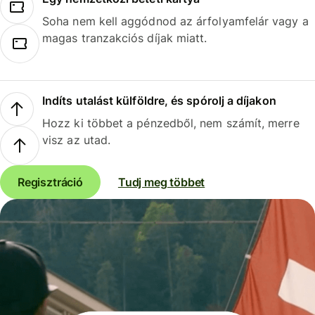
Soha nem kell aggódnod az árfolyamfelár vagy a
magas tranzakciós díjak miatt.
Indíts utalást külföldre, és spórolj a díjakon
Hozz ki többet a pénzedből, nem számít, merre
visz az utad.
Regisztráció
Tudj meg többet