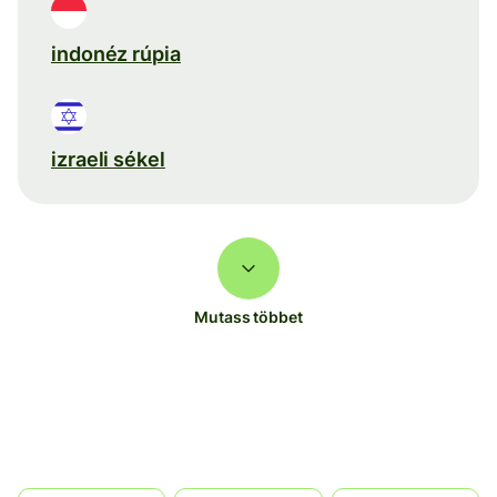
indonéz rúpia
izraeli sékel
Mutass többet