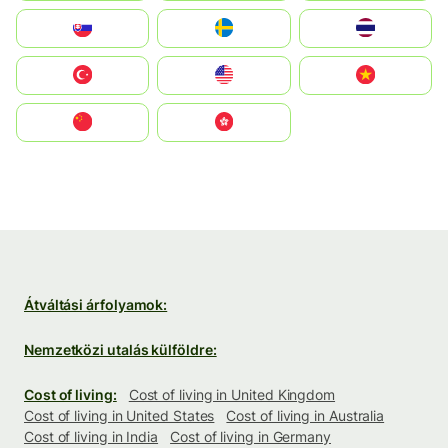
Slovensko
Ruoŧŧa
ไทย
Türkiye
United States
Vietnam
中国
中國香港特別行政區
Átváltási árfolyamok:
Nemzetközi utalás külföldre:
Cost of living:
Cost of living in United Kingdom
Cost of living in United States
Cost of living in Australia
Cost of living in India
Cost of living in Germany