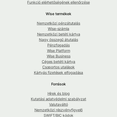
Funkció elérhetőségének ellenőrzése
Wise termékek
Nemzetközi pénzátutalás
Wise-számla
Nemzetközi betéti kártya
Nagy összegű átutalás
Pénzfogadás
Wise Platform
Wise Business
Céges betéti kártya
Csoportos utalások
Kártyás fizetések elfogadása
Források
Hírek és blog
Kutatási adatvédelmi szabályzat
Valutaváltó
Nemzetközi részvényfigyelő
SWIFT/BIC kódok