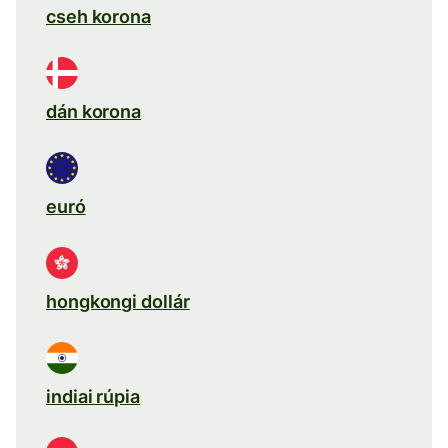
cseh korona
dán korona
euró
hongkongi dollár
indiai rúpia