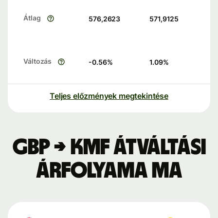
Átlag
576,2623
571,9125
Változás
-0.56
%
1.09
%
Teljes előzmények megtekintése
GBP → KMF átváltási
árfolyama ma