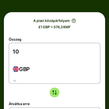
A piaci középárfolyam
£1 GBP = 574,3 KMF
Összeg
GBP
Átváltva erre