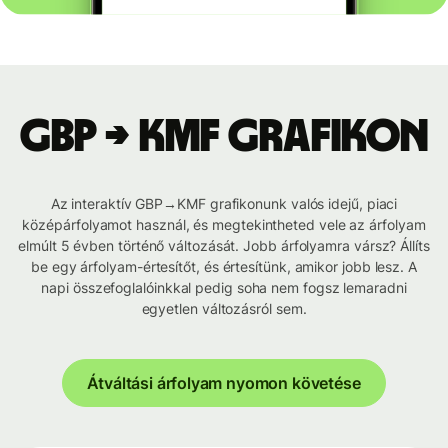
GBP → KMF grafikon
Az interaktív GBP→KMF grafikonunk valós idejű, piaci
középárfolyamot használ, és megtekintheted vele az árfolyam
elmúlt 5 évben történő változását. Jobb árfolyamra vársz? Állíts
be egy árfolyam-értesítőt, és értesítünk, amikor jobb lesz. A
napi összefoglalóinkkal pedig soha nem fogsz lemaradni
egyetlen változásról sem.
Átváltási árfolyam nyomon követése