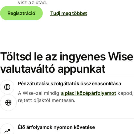
visz az utad.
Regisztráció
Tudj meg többet
Töltsd le az ingyenes Wise
valutaváltó appunkat
Pénzátutalási szolgáltatók összehasonlítása
A Wise-zal mindig
a piaci középárfolyamot
kapod,
rejtett díjaktól mentesen.
Élő árfolyamok nyomon követése