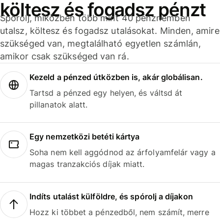
költesz és fogadsz pénzt
Spórolj, miközben több mint 40 pénznemben
utalsz, költesz és fogadsz utalásokat. Minden, amire
szükséged van, megtalálható egyetlen számlán,
amikor csak szükséged van rá.
Kezeld a pénzed útközben is, akár globálisan.
Tartsd a pénzed egy helyen, és váltsd át
pillanatok alatt.
Egy nemzetközi betéti kártya
Soha nem kell aggódnod az árfolyamfelár vagy a
magas tranzakciós díjak miatt.
Indíts utalást külföldre, és spórolj a díjakon
Hozz ki többet a pénzedből, nem számít, merre