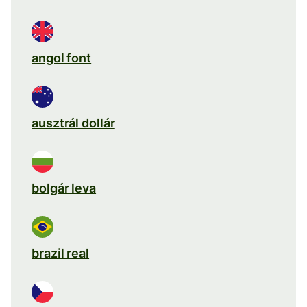
angol font
ausztrál dollár
bolgár leva
brazil real