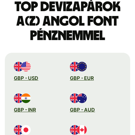
Top devizapárok
a(z) angol font
pénznemmel
GBP - USD
GBP - EUR
GBP - INR
GBP - AUD