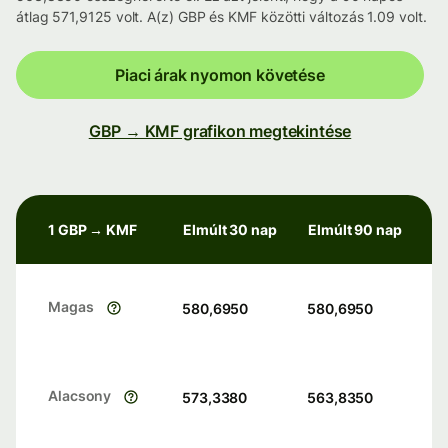
átlag 571,9125 volt. A(z) GBP és KMF közötti változás 1.09 volt.
Piaci árak nyomon követése
GBP → KMF grafikon megtekintése
1 GBP → KMF
Elmúlt 30 nap
Elmúlt 90 nap
Magas
580,6950
580,6950
Alacsony
573,3380
563,8350