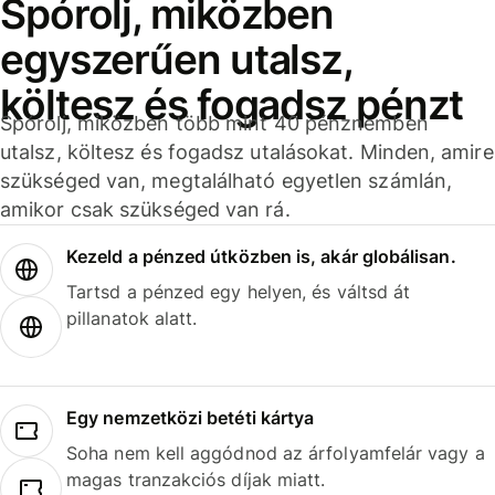
Spórolj, miközben
egyszerűen utalsz,
költesz és fogadsz pénzt
Spórolj, miközben több mint 40 pénznemben
utalsz, költesz és fogadsz utalásokat. Minden, amire
szükséged van, megtalálható egyetlen számlán,
amikor csak szükséged van rá.
Kezeld a pénzed útközben is, akár globálisan.
Tartsd a pénzed egy helyen, és váltsd át
pillanatok alatt.
Egy nemzetközi betéti kártya
Soha nem kell aggódnod az árfolyamfelár vagy a
magas tranzakciós díjak miatt.