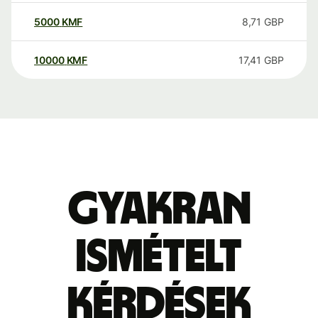
5000
KMF
8,71
GBP
10000
KMF
17,41
GBP
Gyakran
ismételt
kérdések