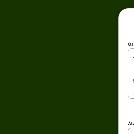
Ös
Átv