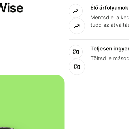
Wise
Élő árfolyamo
Mentsd el a ked
tudd az átváltá
Teljesen ingye
Töltsd le másod