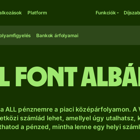
lalkozások
Platform
Funkciók
Díjsza
olyamfigyelés
Bankok árfolyamai
l font albá
sa ALL pénznemre a piaci középárfolyamon. A 
tközi számlád lehet, amellyel úgy utalhatsz, 
thatod a pénzed, mintha lenne egy helyi szám