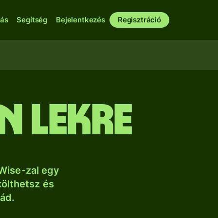
bás
Segítség
Bejelentkezés
Regisztráció
n lekre
Wise-zal egy
költhetsz és
lád.