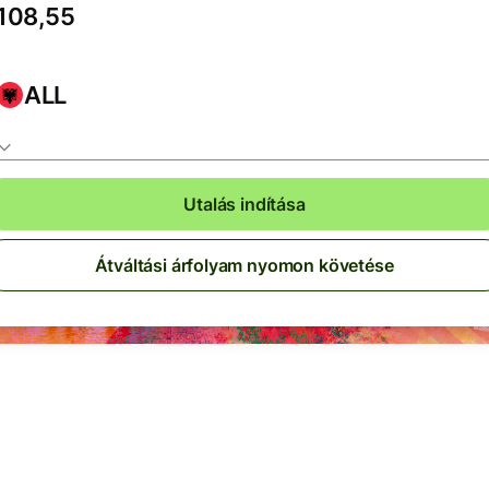
ALL
Utalás indítása
Átváltási árfolyam nyomon követése