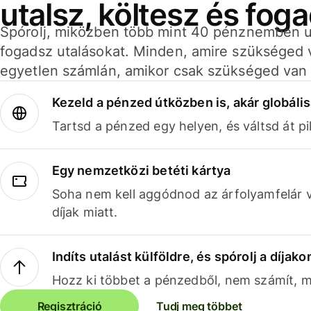
utalsz, költesz és fog
Spórolj, miközben több mint 40 pénznemben ut
fogadsz utalásokat. Minden, amire szükséged 
egyetlen számlán, amikor csak szükséged van 
Kezeld a pénzed útközben is, akár globális
Tartsd a pénzed egy helyen, és váltsd át pil
Egy nemzetközi betéti kártya
Soha nem kell aggódnod az árfolyamfelár 
díjak miatt.
Indíts utalást külföldre, és spórolj a díjako
Hozz ki többet a pénzedből, nem számít, me
Regisztráció
Tudj meg többet