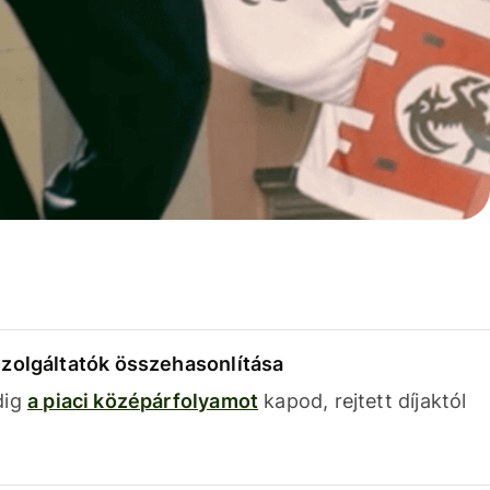
szolgáltatók összehasonlítása
dig
a piaci középárfolyamot
kapod, rejtett díjaktól