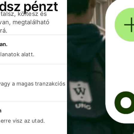
adsz pénzt
alsz, költesz és
van, megtalálható
rá.
an.
lanatok alatt.
vagy a magas tranzakciós
n
rre visz az utad.