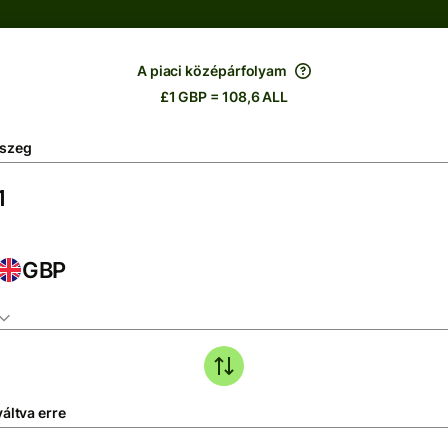
A piaci középárfolyam
£1 GBP = 108,6 ALL
szeg
GBP
áltva erre