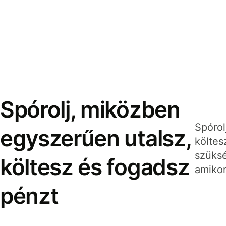
Spórolj, miközben
Spórol
egyszerűen utalsz,
költes
szüksé
költesz és fogadsz
amikor
pénzt