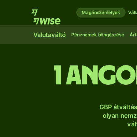
Magánszemélyek
Vál
Valutaváltó
Pénznemek böngészése
Árf
1 ango
GBP átváltá
olyan nemze
vál