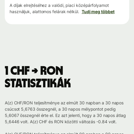
A díjak elrejtéséhez a valódi, piaci középárfolyamot
használjuk, alattomos felárak nélkül.
Tudj meg többet
1 CHF → RON
statisztikák
A(z) CHF/RON teljesítménye az elmúlt 30 napban a 30 napos
csúcsot 5,6763 összegnél, a 30 napos mélypontot pedig
5,6067 összegnél érte el. Ez azt jelenti, hogy a 30 napos átlag
5,6446 volt. A(z) CHF és RON közötti változás -0.84 volt.