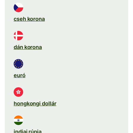
cseh korona
dán korona
euró
hongkongi dollár
indiai rúpia