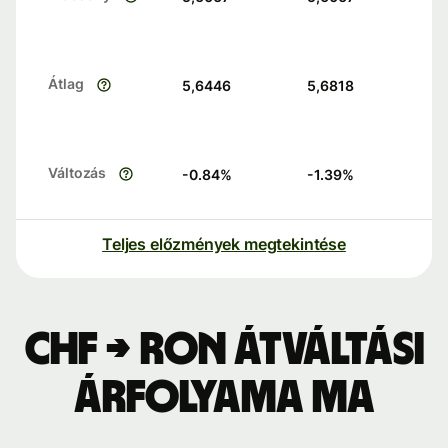
Átlag
5,6446
5,6818
Változás
-0.84
%
-1.39
%
Teljes előzmények megtekintése
CHF → RON átváltási
árfolyama ma