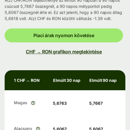
A(z) CHF/RON teljesítménye az elmúlt 90 napban a 90 napos
csúcsot 5,7667 összegnél, a 90 napos mélypontot pedig
5,6067 összegnél érte el. Ez azt jelenti, hogy a 90 napos átlag
5,6818 volt. A(z) CHF és RON közötti változás -1.39 volt.
Piaci árak nyomon követése
CHF → RON grafikon megtekintése
1 CHF → RON
Elmúlt 30 nap
Elmúlt 90 nap
Magas
5,6763
5,7667
Alacsony
5,6067
5,6067