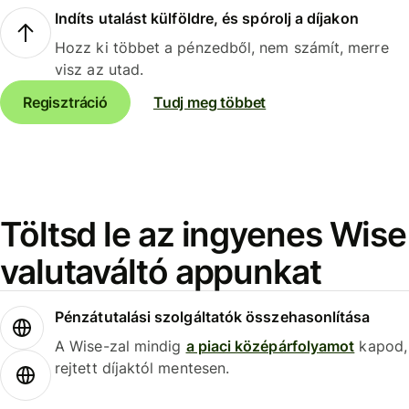
Indíts utalást külföldre, és spórolj a díjakon
Hozz ki többet a pénzedből, nem számít, merre
visz az utad.
Regisztráció
Tudj meg többet
Töltsd le az ingyenes Wise
valutaváltó appunkat
Pénzátutalási szolgáltatók összehasonlítása
A Wise-zal mindig
a piaci középárfolyamot
kapod,
rejtett díjaktól mentesen.