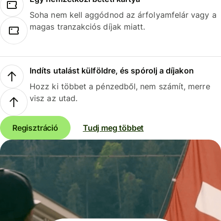
Soha nem kell aggódnod az árfolyamfelár vagy a
magas tranzakciós díjak miatt.
Indíts utalást külföldre, és spórolj a díjakon
Hozz ki többet a pénzedből, nem számít, merre
visz az utad.
Regisztráció
Tudj meg többet