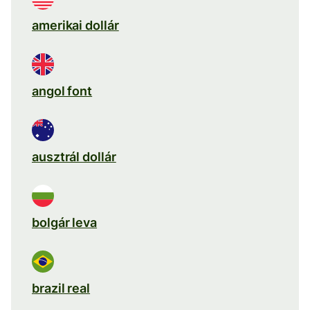
amerikai dollár
angol font
ausztrál dollár
bolgár leva
brazil real