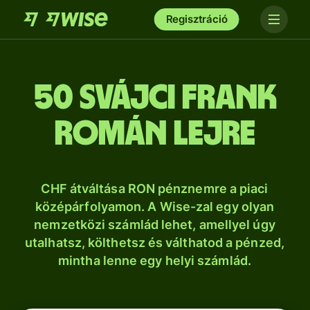
Regisztráció
50 svájci frank
román lejre
CHF átváltása RON pénznemre a piaci
középárfolyamon. A Wise-zal egy olyan
nemzetközi számlád lehet, amellyel úgy
utalhatsz, költhetsz és válthatod a pénzed,
mintha lenne egy helyi számlád.