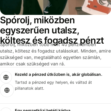
Spórolj, miközben
egyszerűen utalsz,
költesz és fogadsz pénzt
Spórolj, miközben több mint 40 pénznemben
utalsz, költesz és fogadsz utalásokat. Minden, amire
szükséged van, megtalálható egyetlen számlán,
amikor csak szükséged van rá.
Kezeld a pénzed útközben is, akár globálisan.
Tartsd a pénzed egy helyen, és váltsd át
pillanatok alatt.
Egy nemzetközi betéti kártya