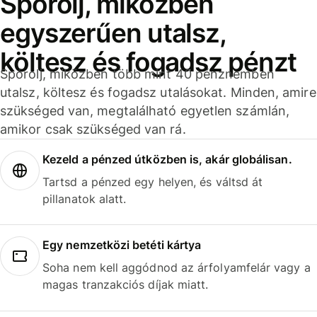
Spórolj, miközben
egyszerűen utalsz,
költesz és fogadsz pénzt
Spórolj, miközben több mint 40 pénznemben
utalsz, költesz és fogadsz utalásokat. Minden, amire
szükséged van, megtalálható egyetlen számlán,
amikor csak szükséged van rá.
Kezeld a pénzed útközben is, akár globálisan.
Tartsd a pénzed egy helyen, és váltsd át
pillanatok alatt.
Egy nemzetközi betéti kártya
Soha nem kell aggódnod az árfolyamfelár vagy a
magas tranzakciós díjak miatt.