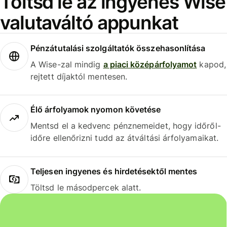
Töltsd le az ingyenes Wise
valutaváltó appunkat
Pénzátutalási szolgáltatók összehasonlítása
A Wise-zal mindig
a piaci középárfolyamot
kapod,
rejtett díjaktól mentesen.
Élő árfolyamok nyomon követése
Mentsd el a kedvenc pénznemeidet, hogy időről-
időre ellenőrizni tudd az átváltási árfolyamaikat.
Teljesen ingyenes és hirdetésektől mentes
Töltsd le másodpercek alatt.