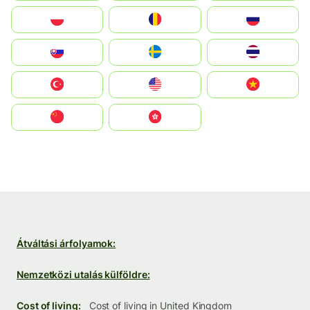
Polska
România
Россия
Slovensko
Ruoŧŧa
ไทย
Türkiye
United States
Vietnam
中国
中國香港特別行政區
Átváltási árfolyamok:
Nemzetközi utalás külföldre:
Cost of living:
Cost of living in United Kingdom