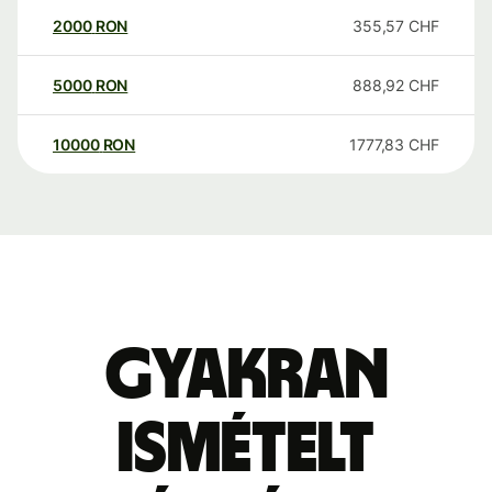
2000
RON
355,57
CHF
5000
RON
888,92
CHF
10000
RON
1777,83
CHF
Gyakran
ismételt