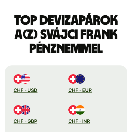
Top devizapárok
a(z) svájci frank
pénznemmel
CHF - USD
CHF - EUR
CHF - GBP
CHF - INR