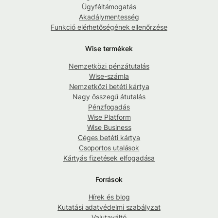
Ügyféltámogatás
Akadálymentesség
Funkció elérhetőségének ellenőrzése
Wise termékek
Nemzetközi pénzátutalás
Wise-számla
Nemzetközi betéti kártya
Nagy összegű átutalás
Pénzfogadás
Wise Platform
Wise Business
Céges betéti kártya
Csoportos utalások
Kártyás fizetések elfogadása
Források
Hírek és blog
Kutatási adatvédelmi szabályzat
Valutaváltó