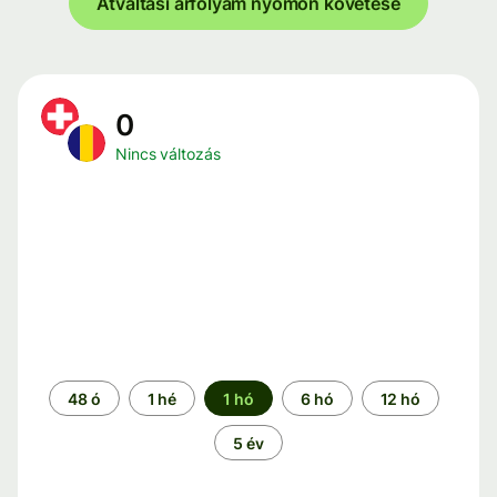
Átváltási árfolyam nyomon követése
0
Nincs változás
Időszak
48 ó
1 hé
1 hó
6 hó
12 hó
5 év