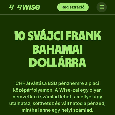
Regisztráció
10 svájci frank
bahamai
dollárra
CHF átváltása BSD pénznemre a piaci
középárfolyamon. A Wise-zal egy olyan
nemzetközi számlád lehet, amellyel úgy
utalhatsz, költhetsz és válthatod a pénzed,
mintha lenne egy helyi számlád.