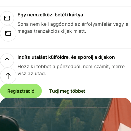
Egy nemzetközi betéti kártya
Soha nem kell aggódnod az árfolyamfelár vagy a
magas tranzakciós díjak miatt.
Indíts utalást külföldre, és spórolj a díjakon
Hozz ki többet a pénzedből, nem számít, merre
visz az utad.
Regisztráció
Tudj meg többet