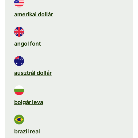
amerikai dollár
angol font
ausztrál dollár
bolgár leva
brazil real