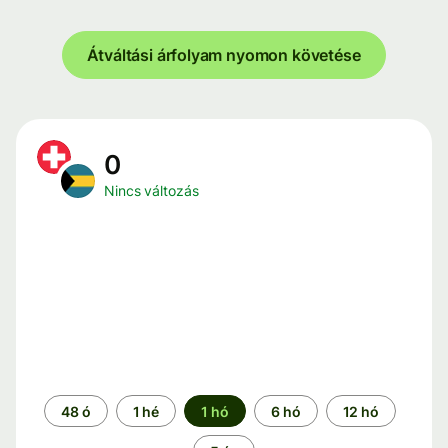
Átváltási árfolyam nyomon követése
0
Nincs változás
Időszak
48 ó
1 hé
1 hó
6 hó
12 hó