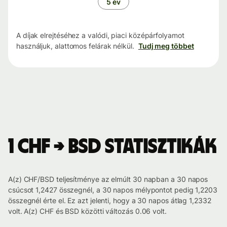
5 év
A díjak elrejtéséhez a valódi, piaci középárfolyamot
használjuk, alattomos felárak nélkül.
Tudj meg többet
1 CHF → BSD statisztikák
A(z) CHF/BSD teljesítménye az elmúlt 30 napban a 30 napos
csúcsot 1,2427 összegnél, a 30 napos mélypontot pedig 1,2203
összegnél érte el. Ez azt jelenti, hogy a 30 napos átlag 1,2332
volt. A(z) CHF és BSD közötti változás 0.06 volt.