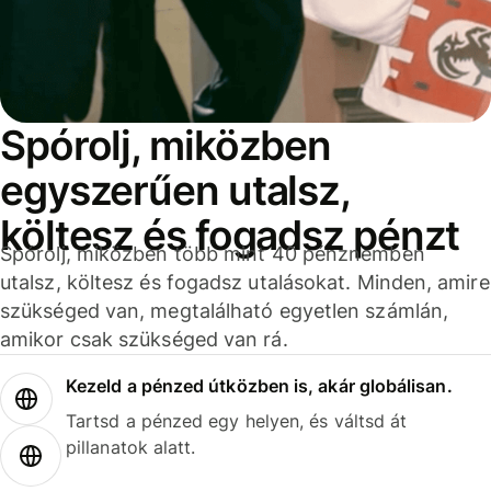
Spórolj, miközben
egyszerűen utalsz,
költesz és fogadsz pénzt
Spórolj, miközben több mint 40 pénznemben
utalsz, költesz és fogadsz utalásokat. Minden, amire
szükséged van, megtalálható egyetlen számlán,
amikor csak szükséged van rá.
Kezeld a pénzed útközben is, akár globálisan.
Tartsd a pénzed egy helyen, és váltsd át
pillanatok alatt.