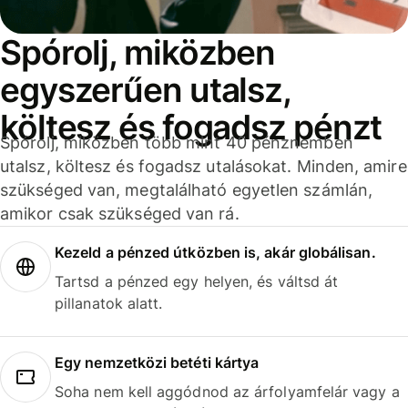
Spórolj, miközben
egyszerűen utalsz,
költesz és fogadsz pénzt
Spórolj, miközben több mint 40 pénznemben
utalsz, költesz és fogadsz utalásokat. Minden, amire
szükséged van, megtalálható egyetlen számlán,
amikor csak szükséged van rá.
Kezeld a pénzed útközben is, akár globálisan.
Tartsd a pénzed egy helyen, és váltsd át
pillanatok alatt.
Egy nemzetközi betéti kártya
Soha nem kell aggódnod az árfolyamfelár vagy a