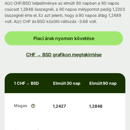
A(z) CHF/BSD teljesítménye az elmúlt 90 napban a 90 napos
csúcsot 1,2848 összegnél, a 90 napos mélypontot pedig 1,2203
összegnél érte el. Ez azt jelenti, hogy a 90 napos átlag 1,2489
volt. A(z) CHF és BSD közötti változás -3.68 volt.
Piaci árak nyomon követése
CHF → BSD grafikon megtekintése
1 CHF → BSD
Elmúlt 30 nap
Elmúlt 90 nap
Magas
1,2427
1,2848