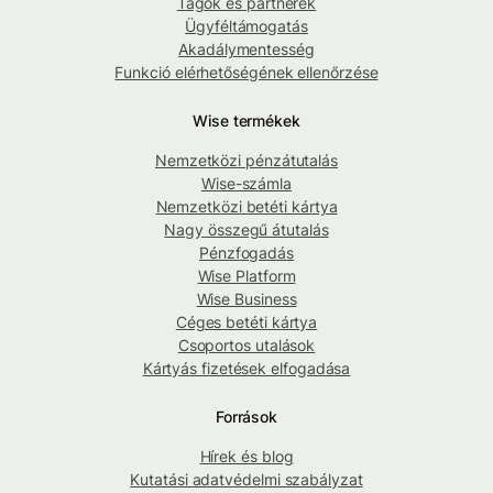
Tagok és partnerek
Ügyféltámogatás
Akadálymentesség
Funkció elérhetőségének ellenőrzése
Wise termékek
Nemzetközi pénzátutalás
Wise-számla
Nemzetközi betéti kártya
Nagy összegű átutalás
Pénzfogadás
Wise Platform
Wise Business
Céges betéti kártya
Csoportos utalások
Kártyás fizetések elfogadása
Források
Hírek és blog
Kutatási adatvédelmi szabályzat