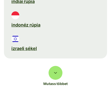
indiai rúpia
indonéz rúpia
izraeli sékel
Mutass többet