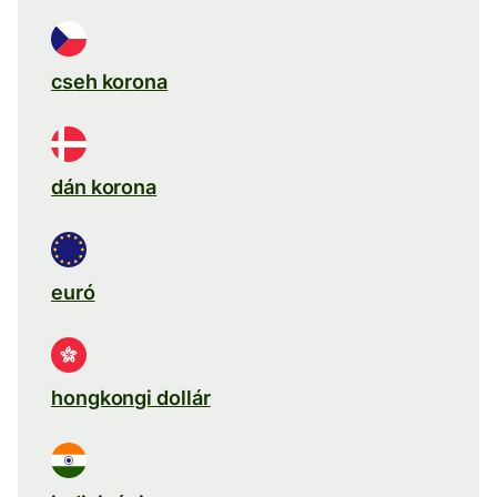
cseh korona
dán korona
euró
hongkongi dollár