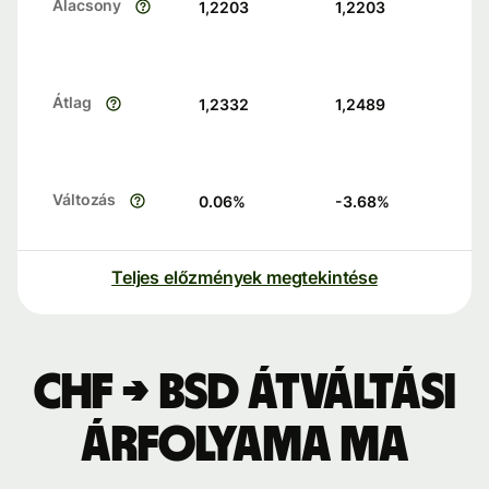
Alacsony
1,2203
1,2203
Átlag
1,2332
1,2489
Változás
0.06
%
-3.68
%
Teljes előzmények megtekintése
CHF → BSD átváltási
árfolyama ma