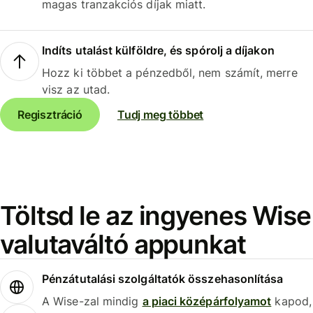
magas tranzakciós díjak miatt.
Indíts utalást külföldre, és spórolj a díjakon
Hozz ki többet a pénzedből, nem számít, merre
visz az utad.
Regisztráció
Tudj meg többet
Töltsd le az ingyenes Wise
valutaváltó appunkat
Pénzátutalási szolgáltatók összehasonlítása
A Wise-zal mindig
a piaci középárfolyamot
kapod,