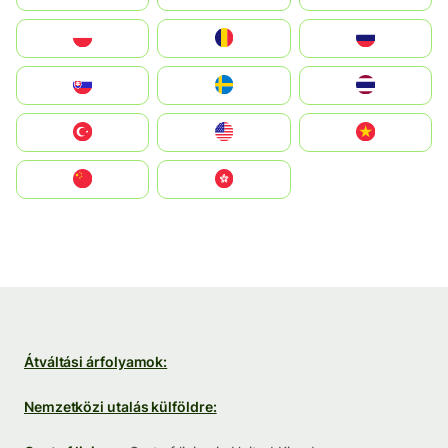
Polska
România
Россия
Slovensko
Ruoŧŧa
ไทย
Türkiye
United States
Vietnam
中国
中國香港特別行政區
Átváltási árfolyamok:
Nemzetközi utalás külföldre: