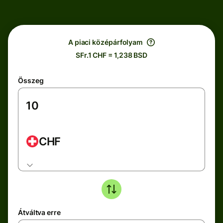
A piaci középárfolyam
SFr.1 CHF = 1,238 BSD
Összeg
CHF
Átváltva erre