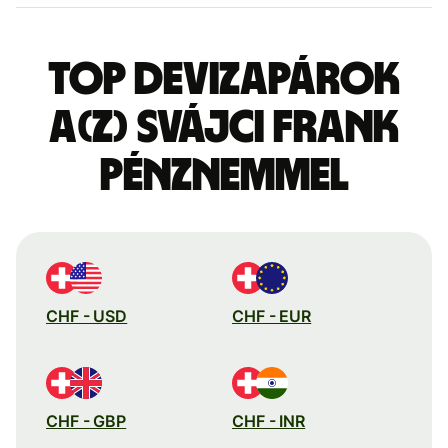
Top devizapárok
a(z) svájci frank
pénznemmel
CHF - USD
CHF - EUR
CHF - GBP
CHF - INR