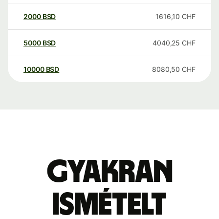
2000
BSD
1616,10
CHF
5000
BSD
4040,25
CHF
10000
BSD
8080,50
CHF
Gyakran
ismételt