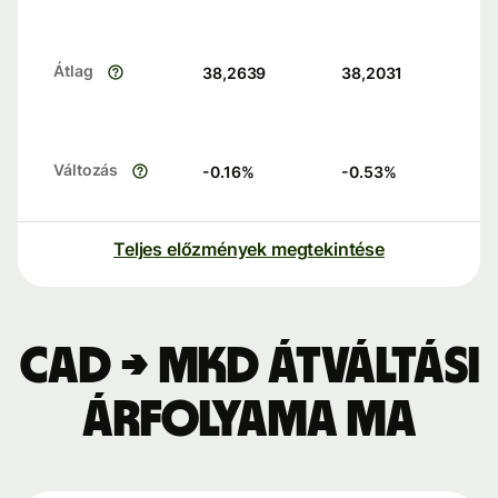
Átlag
38,2639
38,2031
Változás
-0.16
%
-0.53
%
Teljes előzmények megtekintése
CAD → MKD átváltási
árfolyama ma