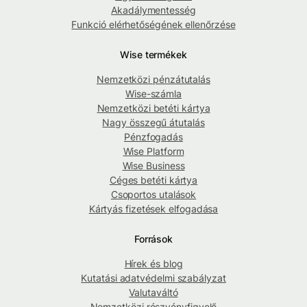
Akadálymentesség
Funkció elérhetőségének ellenőrzése
Wise termékek
Nemzetközi pénzátutalás
Wise-számla
Nemzetközi betéti kártya
Nagy összegű átutalás
Pénzfogadás
Wise Platform
Wise Business
Céges betéti kártya
Csoportos utalások
Kártyás fizetések elfogadása
Források
Hírek és blog
Kutatási adatvédelmi szabályzat
Valutaváltó
Nemzetközi részvényfigyelő