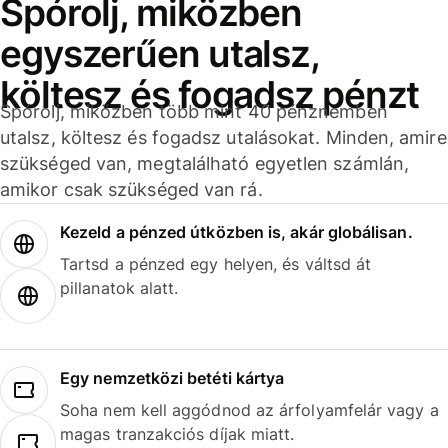
Spórolj, miközben
egyszerűen utalsz,
költesz és fogadsz pénzt
Spórolj, miközben több mint 40 pénznemben
utalsz, költesz és fogadsz utalásokat. Minden, amire
szükséged van, megtalálható egyetlen számlán,
amikor csak szükséged van rá.
Kezeld a pénzed útközben is, akár globálisan.
Tartsd a pénzed egy helyen, és váltsd át
pillanatok alatt.
Egy nemzetközi betéti kártya
Soha nem kell aggódnod az árfolyamfelár vagy a
magas tranzakciós díjak miatt.