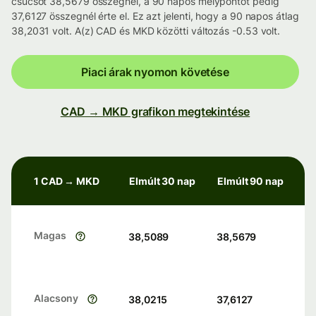
csúcsot 38,5679 összegnél, a 90 napos mélypontot pedig
37,6127 összegnél érte el. Ez azt jelenti, hogy a 90 napos átlag
38,2031 volt. A(z) CAD és MKD közötti változás -0.53 volt.
Piaci árak nyomon követése
CAD → MKD grafikon megtekintése
1 CAD → MKD
Elmúlt 30 nap
Elmúlt 90 nap
Magas
38,5089
38,5679
Alacsony
38,0215
37,6127