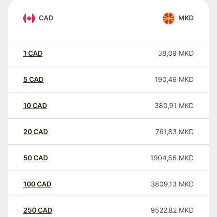
CAD
MKD
1
CAD
38,09
MKD
5
CAD
190,46
MKD
10
CAD
380,91
MKD
20
CAD
761,83
MKD
50
CAD
1904,56
MKD
100
CAD
3809,13
MKD
250
CAD
9522,82
MKD