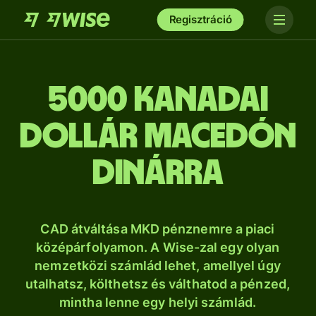
Regisztráció
5000 kanadai
dollár macedón
dinárra
CAD átváltása MKD pénznemre a piaci
középárfolyamon. A Wise-zal egy olyan
nemzetközi számlád lehet, amellyel úgy
utalhatsz, költhetsz és válthatod a pénzed,
mintha lenne egy helyi számlád.