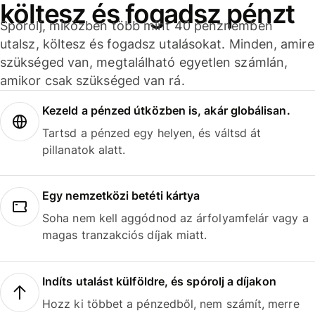
költesz és fogadsz pénzt
Spórolj, miközben több mint 40 pénznemben
utalsz, költesz és fogadsz utalásokat. Minden, amire
szükséged van, megtalálható egyetlen számlán,
amikor csak szükséged van rá.
Kezeld a pénzed útközben is, akár globálisan.
Tartsd a pénzed egy helyen, és váltsd át
pillanatok alatt.
Egy nemzetközi betéti kártya
Soha nem kell aggódnod az árfolyamfelár vagy a
magas tranzakciós díjak miatt.
Indíts utalást külföldre, és spórolj a díjakon
Hozz ki többet a pénzedből, nem számít, merre