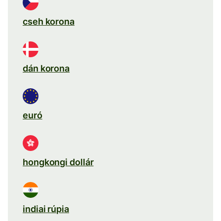
cseh korona
dán korona
euró
hongkongi dollár
indiai rúpia