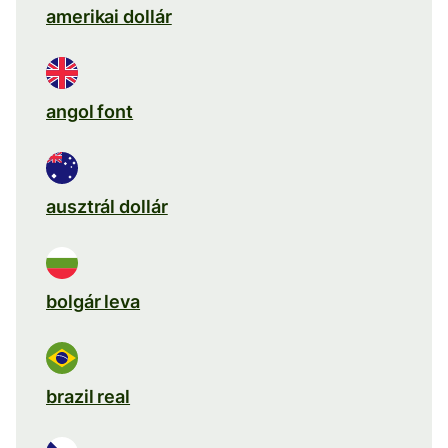
amerikai dollár
angol font
ausztrál dollár
bolgár leva
brazil real