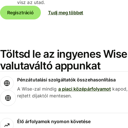
visz az utad.
Regisztráció
Tudj meg többet
Töltsd le az ingyenes Wise
valutaváltó appunkat
Pénzátutalási szolgáltatók összehasonlítása
A Wise-zal mindig
a piaci középárfolyamot
kapod,
rejtett díjaktól mentesen.
Élő árfolyamok nyomon követése