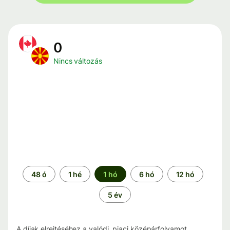
0
Nincs változás
Időszak
48 ó
1 hé
1 hó
6 hó
12 hó
5 év
A díjak elrejtéséhez a valódi, piaci középárfolyamot