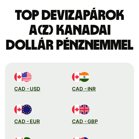
Top devizapárok
a(z) kanadai
dollár pénznemmel
CAD - USD
CAD - INR
CAD - EUR
CAD - GBP