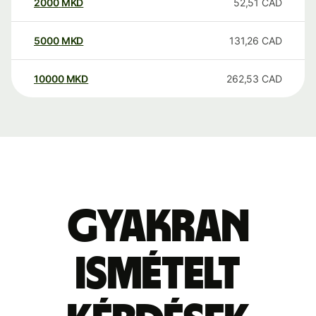
2000
MKD
52,51
CAD
5000
MKD
131,26
CAD
10000
MKD
262,53
CAD
Gyakran
ismételt