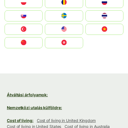
Polska
România
Россия
Slovensko
Ruoŧŧa
ไทย
Türkiye
United States
Vietnam
中国
中國香港特別行政區
Átváltási árfolyamok:
Nemzetközi utalás külföldre:
Cost of living:
Cost of living in United Kingdom
Cost of living in United States
Cost of living in Australia